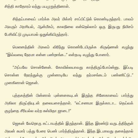
சித்தி காதோரம் வந்து பயமுறுத்தினாள்.
சித்தப்பாவைப் பார்க்க அவர் மிக்சர் சாப்பிட்டுக் கொண்டிருந்தார். பாவம்
அவரும் அரசியல், ஆன்மீகம், காலநிலை என்றெல்லாம் ஒரு இருபது நிமிசம்
பேசிவிட்டு முடியாமல் ஒதுங்கியிருந்தார்.
மெளனத்தின் அகலம் விரிந்து கொண்டேயிருக்க கிருஷ்ணன் எழுந்து
“இவ்வளவு நேரமா என்ன பண்றாங்க..” என்றபடி எழுந்து போனார்.
“அப்பவே சொன்னேன். கோவில்லயாவது காத்திருப்போம்ன்னு. இப்படி
சொன்ன நேரத்துக்கு முன்னாடியே வந்து தர்மசங்கடம் பண்ணிட்டு..”
முனகினான் ஜெகன்.
புத்தகத்தின் பின்னால் புன்னகையுடன் இருந்த சினேகாவைப் பார்த்து
அகிலா திருப்தியுடன் தலையசைத்தாள். “லட்சணமா இருக்காடா.. தெய்வக்
குழந்தை சீரியல்ல வர்ற சுஸ்மிதா ஜாடை!”
ஜெகன் வேறொரு கட்டாயத்தில் இருந்தான். இந்த இரண்டு வருடத்திற்குள்
அவன் சுமார் பத்து பேரை பெண் பார்த்திருந்தான். இந்த இடமாவது தகைந்தால்