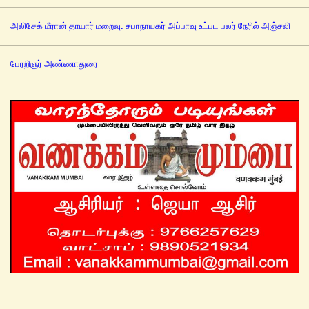
அலிசேக் மீரான் தாயார் மறைவு. சபாநாயகர் அப்பாவு உட்பட பலர் நேரில் அஞ்சலி
பேரறிஞர் அண்ணாதுரை