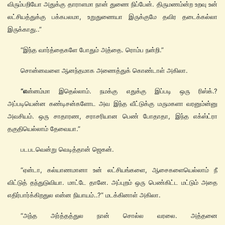
விரும்பறியோ அதுக்கு தாராளமா நான் துணை நிப்பேன். திருமணம்ன்ற உறவு உன்
லட்சியத்துக்கு பக்கபலமா, உறுதுணையா இருக்குமே தவிர தடைக்கல்லா
இருக்காது..”
“இந்த வார்த்தைகளே போதும் அத்தை. ரொம்ப நன்றி.”
சொன்னவளை ஆனந்தமாக அணைத்துக் கொண்டாள் அகிலா.
“எ
ன்னம்மா இதெல்லாம். நமக்கு எதுக்கு இப்படி ஒரு ரிஸ்க்.?
அப்படியென்ன கண்டிசன்களோட அவ இந்த வீட்டுக்கு மருமகளா வரனும்ன்னு
அவசியம். ஒரு சாதாரண, சராசரியான பெண் போதாதா, இந்த எக்ஸ்ட்ரா
தகுதியெல்லாம் தேவையா.”
படபடவென்று வெடித்தான் ஜெகன்.
“ஏன்டா, கல்யாணமானா உன் லட்சியங்களை, ஆசைகளையெல்லாம் நீ
விட்டுத் தந்துடுவியா. மாட்டே தானே. அப்புறம் ஒரு பெண்கிட்ட மட்டும் அதை
எதிர்பார்க்கிறதுல என்ன நியாயம்..?” மடக்கினாள் அகிலா.
“அந்த அர்த்தத்துல நான் சொல்ல வரலை. அத்தனை