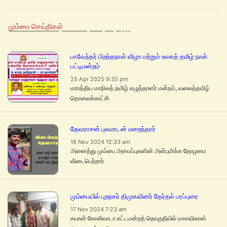
மும்பை செய்திகள்
பாவேந்தர் பிறந்தநாள் விழா மற்றும் உலகத் தமிழ் நாள்
பட்டிமன்றம்
25 Apr 2025 9:35 pm
மராத்திய மாநிலத் தமிழ் எழுத்தாளர் மன்றம், வலைத்தமிழ்
தொலைக்காட்சி
தேவராசன் புலமாடன் மறைந்தார்
18 Nov 2024 12:33 am
அனைத்து மும்பை அமைப்புகளின் அன்புமிக்க தோழமை
விடைபெற்றார்
மும்பையில் புறநகர் திமுகவினர் தேர்தல் பரப்புரை
17 Nov 2024 7:23 am
சயான் கோலிவாடா சட்டமன்றத் தொகுதியில் மகாவிகாஸ்