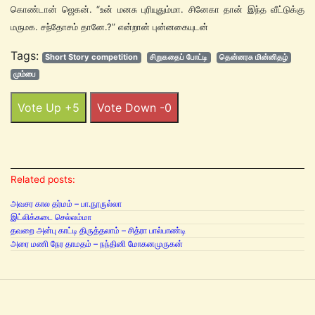
கொண்டான் ஜெகன். “உன் மனசு புரியுதும்மா. சினேகா தான் இந்த வீட்டுக்கு
மருமக. சந்தோசம் தானே.?” என்றான் புன்னகையுடன்
Tags:
Short Story competition
சிறுகதைப் போட்டி
தென்னரசு மின்னிதழ்
மும்பை
Vote Up +5
Vote Down -0
Related posts:
அவசர கால தர்மம் – பா.நூருல்லா
இட்லிக்கடை செல்லம்மா
தவறை அன்பு காட்டி திருத்தலாம் – சித்ரா பால்பாண்டி
அரை மணி நேர தாமதம் – நந்தினி மோகனமுருகன்