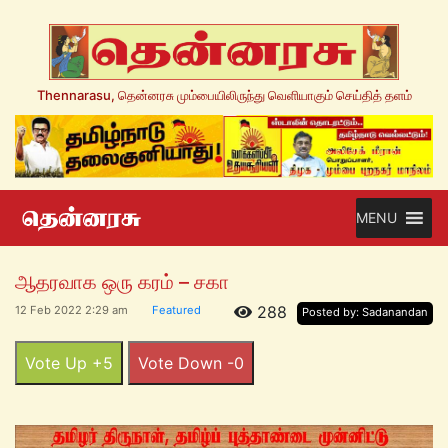
Thennarasu, தென்னரசு மும்பையிலிருந்து வெளியாகும் செய்தித் தளம்
MENU
ஆதரவாக ஒரு கரம் – சகா
288
12 Feb 2022 2:29 am
Featured
Posted by: Sadanandan
Vote Up +5
Vote Down -0