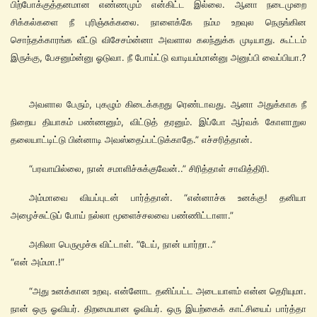
பிற்போக்குத்தனமான எண்ணமும் என்கிட்ட இல்லை. ஆனா நடைமுறை
சிக்கல்களை நீ புரிஞ்சுக்கலை. நாளைக்கே நம்ம உறவுல நெருங்கின
சொந்தக்காரங்க வீட்டு விசேசம்ன்னா அவளால கலந்துக்க முடியாது. கூட்டம்
இருக்கு, பேசனும்ன்னு ஓடுவா. நீ போய்ட்டு வாடியம்மான்னு அனுப்பி வைப்பியா.?
அவளால பேரும், புகழும் கிடைக்கறது ரெண்டாவது. ஆனா அதுக்காக நீ
நிறைய தியாகம் பண்ணனும், விட்டுத் தரனும். இப்போ ஆர்வக் கோளாறுல
தலையாட்டிட்டு பின்னாடி அவஸ்தைப்பட்டுக்காதே.” எச்சரித்தான்.
“பரவாயில்லை, நான் சமாளிச்சுக்குவேன்..” சிரித்தாள் சாவித்திரி.
அம்மாவை வியப்புடன் பார்த்தான். “என்னாச்சு உனக்கு! தனியா
அழைச்சுட்டுப் போய் நல்லா மூளைச்சலவை பண்ணிட்டாளா.”
அகிலா பெருமூச்சு விட்டாள். ”டேய், நான் யார்றா..”
“என் அம்மா.!”
“அது உனக்கான உறவு. என்னோட தனிப்பட்ட அடையாளம் என்ன தெரியுமா.
நான் ஒரு ஓவியர். திறமையான ஓவியர். ஒரு இயற்கைக் காட்சியைப் பார்த்தா