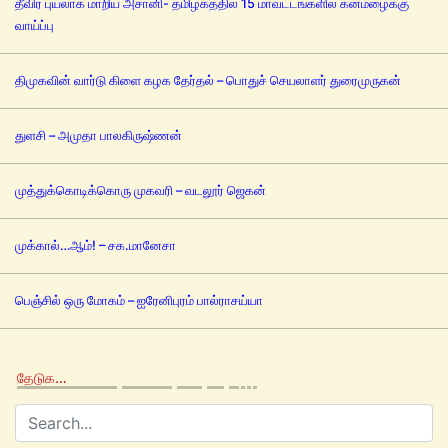
தீவிர புயலாக மாறிய அசானி- தமிழகத்தில் 15 மாவட்டங்களில் கனமழைக்கு
வாய்ப்பு
திமுகவின் வார்டு கிளை கழக தேர்தல் – பொதுச் செயலாளர் துரைமுருகன்
துளசி – அமுதா பாலகிருஷ்ணன்
முத்துக்கொடிக்கொரு முகவரி – வடலூர் ஜெகன்
முக்கால்…ஆம்! – சக.மானேசா
பெஞ்சில் ஒரு மோகம் – ஐரேனிபுரம் பால்ராசய்யா
தேடுக…