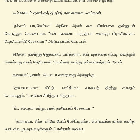
நல்ல வாய்ப்பினைக் கெடுத்து விடக் கூடாதே என அச்சம் எழுந்தது.
அம்மாவிடம் தனக்குத் திருப்தி என சைகை செய்தான்.
“நல்லாப் பாடினேம்மா.” அகிலா அவள் கை விரல்களை தன்னுடன்
கோர்த்துக் கொண்டாள். “என் மகனைப் பார்த்தியா. உனக்குப் பிடிச்சிருக்கா.
மேற்கொண்டு பேசலாமா.” அதிரடியாகக் கேட்டாள்.
சினேகா நிமிர்ந்து ஜெகனைப் பார்த்தாள். தன் முகத்தை எப்படி வைத்துக்
கொள்வது எனத் தெரியாமல் அவஸ்தை கலந்து புன்னகைத்தான் அவன்.
தலையாட்டினாள். அப்பாடா என்றானது அவனுக்கு.
“தலையாட்டினா விட்டுட மாட்டோம். வாயைத் திறந்து சம்மதம்
சொல்லனும்..” படீரென சிரித்தார் சித்தப்பா.
“ம்.. சம்மதம்! வந்து, நான் தனியாகப் பேசலாமா..”
“தாராளமா. நீங்க உள்ளே போய் பேசிட்டிருங்க. பெரியவங்க நாங்க கலந்து
பேசி சில முடிவுக எடுக்கனும்..” என்றாள் அகிலா.