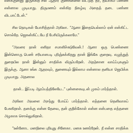
எனக்குன்னு இருக்கிற சில ஆதார குணங்களை விட்டுத் தர, தியாகம் பண்ண
என்னால முடியாது. திருமணம் என்கிற நிகழ்வு அதைத் தடை பண்ண
விடமாட்டேன்.”
சில நொடிகள் யோசித்தாள் அகிலா. “ஆனா இதையெல்லாம் ஏன் என்கிட்ட
சொல்றே. ஜெகன்கிட்டயே நீ பேசியிருக்கலாமே.”
“அவரை நான் எளிதா சமாளிச்சுடுவேன்.! ஆனா ஒரு பெண்ணை
இன்னொரு பெண் சரியானபடி புரிஞ்சுக்கிறது தான் இங்கே குறைவு. எழுத்துத்
துறையில நான் இன்னும் சாதிக்க விரும்பறேன். அதற்கான வாய்ப்புகளும்
இருக்கு. ஆனா உங்க ஆதரவும், துணையும் இல்லாம என்னால தனியா ஜெயிக்க
முடியாது. அதனால
தான்.. இப்படி ஆரம்பத்திலேயே..” புன்னகையுடன் முகம் பார்த்தாள்.
அகிலா அவளை அசந்து போய்ப் பார்த்தாள். எத்தனை தெளிவாகப்
பேசுகிறாள். தனக்கு என்ன தேவை, தன் குறிக்கோள் என்ன என்பதை எத்தனை
அழகாக சொல்லுகிறாள்.
“உன்னோட மனநிலை புரியுது சினேகா. மனசு உணர்றேன். நீ என்ன சாதிக்க