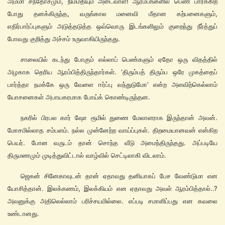
அம்மா சந்தோசமும், நிம்மதியும் அடைவாள்! ஆரம்பங்களில் பெண் பார்க்கிற
போது தனக்கிருந்த, வருங்கால மனைவி மீதான கற்பனைகளும்,
எதிர்பார்ப்புகளும் அடுத்தடுத்த ஒவ்வொரு இடங்களிலும் குறைந்து நீர்த்துப்
போவது குறித்து அச்சம் உருவாகியிருந்தது.
சாலையில் கடந்து போகும் எல்லாப் பெண்களும் ஏதோ ஒரு விதத்தில்
அழகாக தெரிய ஆரம்பித்திருந்தார்கள். ‘திரும்பத் திரும்ப ஒரே முகத்தைப்
பார்த்தா நமக்கே ஒரு வேளை ஈர்ப்பு வந்துடுமோ’ என்ற அளவிற்கெல்லாம்
யோசனைகள் அபாயகரமாக போய்க் கொண்டிருந்தன.
நகரில் பிரபல கார் ஷோ ரூமில் துணை மேலாளராக இருந்தான் அவன்.
மோசமில்லாத சம்பளம். நல்ல முன்னேற்ற வாய்ப்புகள். திறமையானவன் என்கிற
பெயர். போன வருடம் தான் சொந்த வீடு அமைந்திருந்தது. அப்படியே
திருமணமும் முடித்துவிட்டால் வாழ்வில் செட்டிலாகி விடலாம்.
ஜெகன் சினேகாவுடன் தான் ஏதாவது தனியாகப் பேச வேண்டுமா என
யோசித்தான். இலக்கணம், இலக்கியம் என ஏதாவது அவள் ஆரம்பித்தால்..?
அவனுக்கு அதிலெல்லாம் பரிச்சயமில்லை. எப்படி சமாளிப்பது என கவலை
உண்டானது.