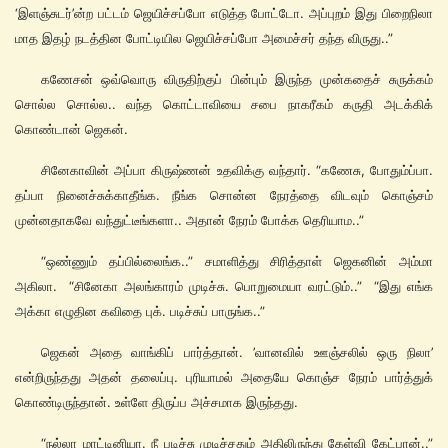
‘இளஞ்சுடர்’ன்ற பட்டம் ஜெயிச்சப்போ எடுத்த போட்டோ. அப்புறம் இது பிறைநிலா
மாத இதழ் நடத்தின போட்டியில ஜெயிச்சப்போ அமைச்சர் தந்த விருது..”
கணேசன் ஒவ்வொரு விருதிற்குப் பின்பும் இருந்த முன்கதைச் சுருக்கம்
சொல்ல சொல்ல.. வந்த கொட்டாவியை சபை நாகரீகம் கருதி அடக்கிக்
கொண்டான் ஜெகன்.
சினேகாவின் அப்பா கிருஷ்ணன் உதவிக்கு வந்தார். “கணேசு, போதும்ப்பா.
தப்பா நினைச்சுக்காதீங்க. நீங்க சொன்ன நேரத்தை விடவும் கொஞ்சம்
முன்னதாகவே வந்துட்டீங்களா.. அதான் நேரம் போக்க தெரியாம..”
“ஒண்ணும் தப்பில்லைங்க..” சமாளித்து சிரித்தாள் ஜெகனின் அம்மா
அகிலா. “சினேகா அலங்காரம் முடிச்சு. பொறுமையா வரட்டும்..” “இது எங்க
அக்கா எழுதின கவிதை புக். படிச்சுப் பாருங்க..”
ஜெகன் அதை வாங்கிப் பார்த்தான். ’வானவில் ஊஞ்சலில் ஒரு நிலா’
என்றிருந்தது அதன் தலைப்பு. புரியாமல் அதையே கொஞ்ச நேரம் பார்த்துக்
கொண்டிருந்தான். உள்ளே திருப்ப அச்சமாக இருந்தது.
“நல்லா மாட்டினியா. நீ படிச்சு முடிச்சதும் அதிலிருந்து கேள்வி கேட்பான்..”