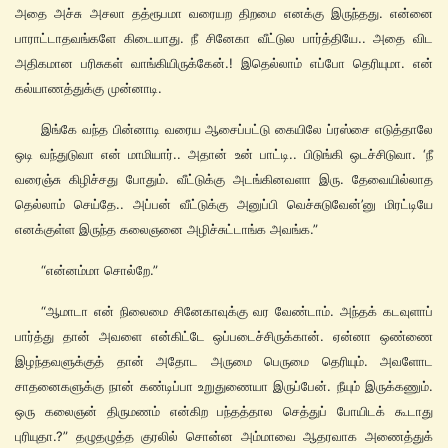
அதை அச்சு அசலா தத்ரூபமா வரையற திறமை எனக்கு இருந்தது. என்னை
பாராட்டாதவங்களே கிடையாது. நீ சினேகா வீட்டுல பார்த்தியே.. அதை விட
அதிகமான பரிசுகள் வாங்கியிருக்கேன்.! இதெல்லாம் எப்போ தெரியுமா. என்
கல்யாணத்துக்கு முன்னாடி.
இங்கே வந்த பின்னாடி வரைய ஆசைப்பட்டு கையிலே ப்ரஸ்சை எடுத்தாலே
ஒடி வந்துடுவா என் மாமியார்.. அதான் உன் பாட்டி.. பிடுங்கி ஒடச்சிடுவா. ‘நீ
வரைஞ்சு கிழிச்சது போதும். வீட்டுக்கு அடங்கினவளா இரு. தேவையில்லாத
தெல்லாம் செய்தே.. அப்பன் வீட்டுக்கு அனுப்பி வெச்சுடுவேன்’னு மிரட்டியே
எனக்குள்ள இருந்த கலைஞனை அழிச்சுட்டாங்க அவங்க.”
“என்னம்மா சொல்றே.”
“ஆமாடா என் நிலைமை சினேகாவுக்கு வர வேண்டாம். அந்தக் கடவுளாப்
பார்த்து தான் அவளை என்கிட்டே ஒப்படைச்சிருக்கான். ஏன்னா ஒண்ணை
இழந்தவளுக்குத் தான் அதோட அருமை பெருமை தெரியும். அவளோட
சாதனைகளுக்கு நான் கண்டிப்பா உறுதுணையா இருப்பேன். நீயும் இருக்கணும்.
ஒரு கலைஞன் திருமணம் என்கிற பந்தத்தால செத்துப் போயிடக் கூடாது
புரியுதா.?” தழுதழுத்த குரலில் சொன்ன அம்மாவை ஆதரவாக அணைத்துக்