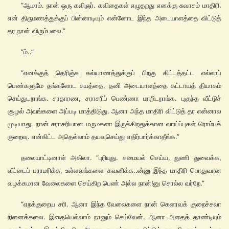
“ஆமாம். நான் ஒரு கவிஞர். கவிதைகள் எழுதறது எனக்கு சுவாசம் மாதிரி.
என் திருமணத்துக்குப் பின்னாடியும் என்னோட இந்த அடையாளத்தை விட்டுத்
தர நான் விரும்பலை.”
“ம்..”
“எனக்குத் தெரிஞ்சு கல்யாணத்துக்குப் பிறகு கிட்டத்தட்ட எல்லாப்
பெண்களுமே தங்களோட சுயத்தை, தனி அடையாளத்தை கட்டாயத் தியாகம்
செய்துடறாங்க. சாதாரண, சராசரிப் பெண்ணா மாறிடறாங்க. புகுந்த வீட்டுச்
சூழல் அவங்களை அப்படி மாத்திடுது. ஆனா அந்த மாதிரி விட்டுத் தர என்னால
முடியாது. நான் சராசரியான மருமகளா இருக்கிறதுக்கான வாய்ப்புகள் ரொம்பக்
குறைவு. என்கிட்ட அதெல்லாம் தயவுசெய்து எதிர்பார்க்காதீங்க.”
தலையாட்டினாள் அகிலா. “புரியுது. சமையல் செய்ய, துணி துவைக்க,
வீட்டைப் பராமரிக்க, உள்ளவங்களை கவனிக்க..ன்னு இந்த மாதிரி பொதுவான
வழக்கமான வேலைகளை செய்கிற பெண் அல்ல நான்!னு சொல்ல வர்றே.”
“ஏறக்குறைய சரி. ஆனா இந்த வேலைகளை நான் கெளரவக் குறைச்சலா
நினைக்கலை. இதையெல்லாம் நானும் செய்வேன். ஆனா அதைத் தாண்டியும்