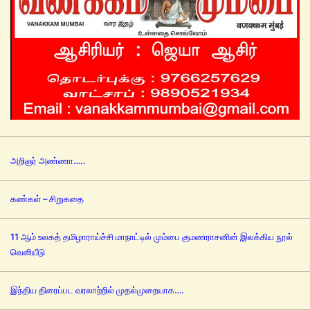
அறிஞர் அண்ணா…..
கண்கள் – சிறுகதை
11 ஆம் உலகத் தமிழாராய்ச்சி மாநாட்டில் மும்பை குமணராசனின் இலக்கிய நூல்
வெளியீடு
இந்திய திரைப்பட வரலாற்றில் முதல்முறையாக….