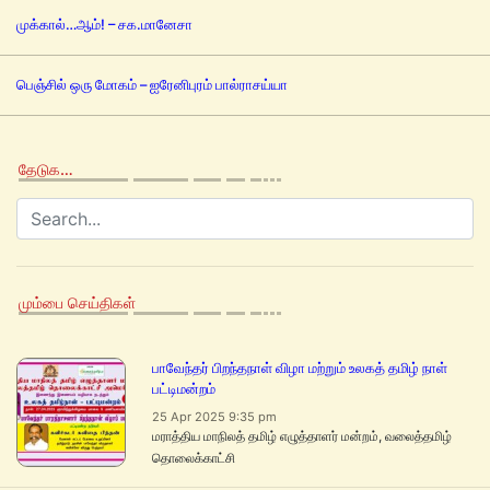
முக்கால்…ஆம்! – சக.மானேசா
பெஞ்சில் ஒரு மோகம் – ஐரேனிபுரம் பால்ராசய்யா
தேடுக…
மும்பை செய்திகள்
பாவேந்தர் பிறந்தநாள் விழா மற்றும் உலகத் தமிழ் நாள்
பட்டிமன்றம்
25 Apr 2025 9:35 pm
மராத்திய மாநிலத் தமிழ் எழுத்தாளர் மன்றம், வலைத்தமிழ்
தொலைக்காட்சி