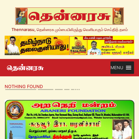
Thennarasu, தென்னரசு மும்பையிலிருந்து வெளியாகும் செய்தித் தளம்
MENU
NOTHING FOUND