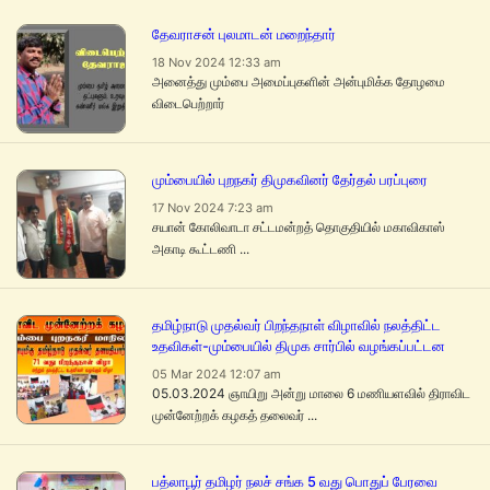
தேவராசன் புலமாடன் மறைந்தார்
18 Nov 2024 12:33 am
அனைத்து மும்பை அமைப்புகளின் அன்புமிக்க தோழமை
விடைபெற்றார்
மும்பையில் புறநகர் திமுகவினர் தேர்தல் பரப்புரை
17 Nov 2024 7:23 am
சயான் கோலிவாடா சட்டமன்றத் தொகுதியில் மகாவிகாஸ்
அகாடி கூட்டணி ...
தமிழ்நாடு முதல்வர் பிறந்தநாள் விழாவில் நலத்திட்ட
உதவிகள்-மும்பையில் திமுக சார்பில் வழங்கப்பட்டன
05 Mar 2024 12:07 am
05.03.2024 ஞாயிறு அன்று மாலை 6 மணியளவில் திராவிட
முன்னேற்றக் கழகத் தலைவர் ...
பத்லாபூர் தமிழர் நலச் சங்க 5 வது பொதுப் பேரவை