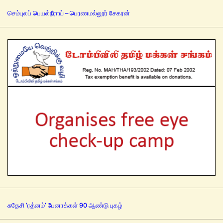
செம்புலப் பெயல்நீராய் – பெரணமல்லூர் சேகரன்
சுதேசி ’ரத்னம்’ பேனாக்கள் 90 ஆண்டு புகழ்