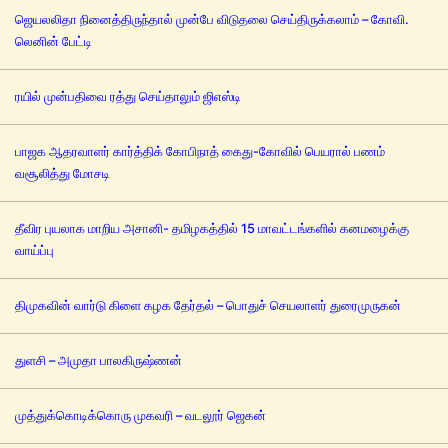
ஜெயலலிதா நினைத்திருந்தால் முன்பே விடுதலை செய்திருக்கலாம் – கோவி.
லெனின் பேட்டி
ரயில் முன்பதிவை ரத்து செய்தாலும் ஜிஎஸ்டி
பாஜக ஆதரவாளர் கார்த்திக் கோபிநாத் கைது-கோவில் பெயரால் பணம்
வசூலித்து மோசடி
தீவிர புயலாக மாறிய அசானி- தமிழகத்தில் 15 மாவட்டங்களில் கனமழைக்கு
வாய்ப்பு
திமுகவின் வார்டு கிளை கழக தேர்தல் – பொதுச் செயலாளர் துரைமுருகன்
துளசி – அமுதா பாலகிருஷ்ணன்
முத்துக்கொடிக்கொரு முகவரி – வடலூர் ஜெகன்