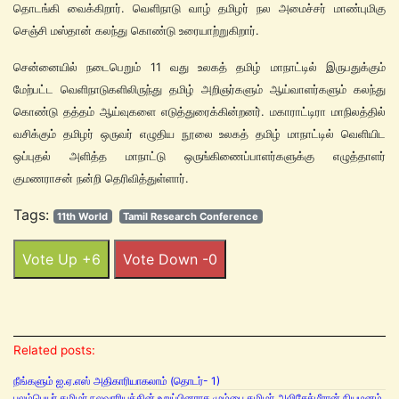
தொடங்கி வைக்கிறார். வெளிநாடு வாழ் தமிழர் நல அமைச்சர் மாண்புமிகு
செஞ்சி மஸ்தான் கலந்து கொண்டு உரையாற்றுகிறார்.
சென்னையில் நடைபெறும் 11 வது உலகத் தமிழ் மாநாட்டில் இருபதுக்கும்
மேற்பட்ட வெளிநாடுகளிலிருந்து தமிழ் அறிஞர்களும் ஆய்வாளர்களும் கலந்து
கொண்டு தத்தம் ஆய்வுகளை எடுத்துரைக்கின்றனர்̀. மகாராட்டிரா மாநிலத்தில்
வசிக்கும் தமிழர் ஒருவர் எழுதிய நூலை உலகத் தமிழ் மாநாட்டில் வெளியிட
ஒப்புதல் அளித்த மாநாட்டு ஒருங்கிணைப்பாளர்களுக்கு எழுத்தாளர்
குமணராசன் நன்றி தெரிவித்துள்ளார்.
Tags:
11th World
Tamil Research Conference
Vote Up +6
Vote Down -0
Related posts:
நீங்களும் ஐ.ஏ.எஸ் அதிகாரியாகலாம் (தொடர்- 1)
புலம்பெயர் தமிழர் நலவாரியத்தின் உறுப்பினராக மும்பை தமிழர் அலிசேக்மீரான் நியமனம்