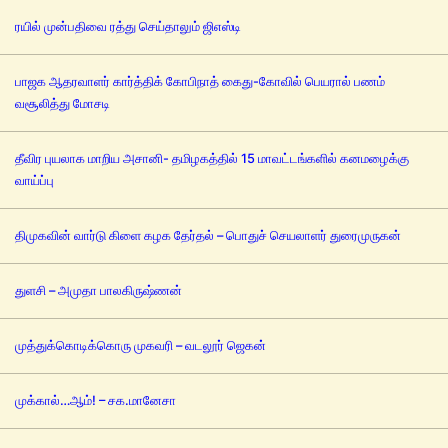
ரயில் முன்பதிவை ரத்து செய்தாலும் ஜிஎஸ்டி
பாஜக ஆதரவாளர் கார்த்திக் கோபிநாத் கைது-கோவில் பெயரால் பணம்
வசூலித்து மோசடி
தீவிர புயலாக மாறிய அசானி- தமிழகத்தில் 15 மாவட்டங்களில் கனமழைக்கு
வாய்ப்பு
திமுகவின் வார்டு கிளை கழக தேர்தல் – பொதுச் செயலாளர் துரைமுருகன்
துளசி – அமுதா பாலகிருஷ்ணன்
முத்துக்கொடிக்கொரு முகவரி – வடலூர் ஜெகன்
முக்கால்…ஆம்! – சக.மானேசா