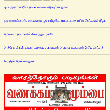
மு.வரதராசனாரின் நாவல் கயமை அறிவுச் சாறுகள்
நூற்றாண்டு கண்ட தலைவரும் முத்தமிழறிஞருமான கலைஞரின் பிறந்தநாள் விழா
அகிம்சை நாயகனின் அமரத்துவ நாளில்…
அலிசேக் மீரான் தாயார் மறைவு. சபாநாயகர் அப்பாவு உட்பட பலர் நேரில் அஞ்சலி
பேரறிஞர் அண்ணாதுரை