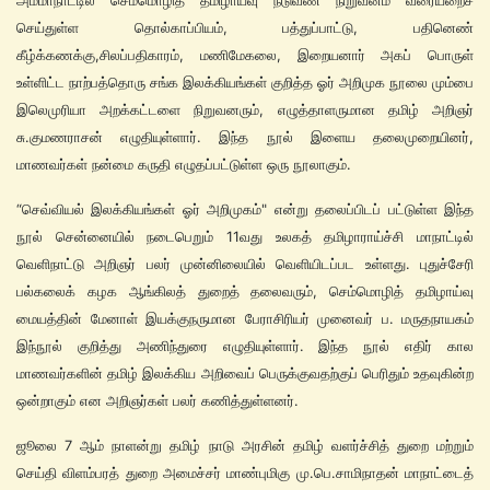
அம்மாநாட்டில் செம்மொழித் தமிழாய்வு நடுவண் நிறுவனம் வரையறைச்
செய்துள்ள தொல்காப்பியம், பத்துப்பாட்டு, பதினெண்
கீழ்க்கணக்கு,சிலப்பதிகாரம், மணிமேகலை, இறையனார் அகப் பொருள்
உள்ளிட்ட நாற்பத்தொரு சங்க இலக்கியங்கள் குறித்த ஓர் அறிமுக நூலை மும்பை
இலெமுரியா அறக்கட்டளை நிறுவனரும், எழுத்தாளருமான தமிழ் அறிஞர்
சு.குமணராசன் எழுதியுள்ளார். இந்த நூல் இளைய தலைமுறையினர்,
மாணவர்கள் நன்மை கருதி எழுதப்பட்டுள்ள ஒரு நூலாகும்.
“செவ்வியல் இலக்கியங்கள் ஓர் அறிமுகம்" என்று தலைப்பிடப் பட்டுள்ள இந்த
நூல் சென்னையில் நடைபெறும் 11வது உலகத் தமிழாராய்ச்சி மாநாட்டில்
வெளிநாட்டு அறிஞர் பலர் முன்னிலையில் வெளியிடப்பட உள்ளது. புதுச்சேரி
பல்கலைக் கழக ஆங்கிலத் துறைத் தலைவரும், செம்மொழித் தமிழாய்வு
மையத்தின் மேனாள் இயக்குநருமான பேராசிரியர் முனைவர் ப. மருதநாயகம்
இந்நூல் குறித்து அணிந்துரை எழுதியுள்ளார். இந்த நூல் எதிர் கால
மாணவர்களின் தமிழ் இலக்கிய அறிவைப் பெருக்குவதற்குப் பெரிதும் உதவுகின்ற
ஒன்றாகும் என அறிஞர்கள் பலர் கணித்துள்ளனர்.
ஜூலை 7 ஆம் நாளன்று தமிழ் நாடு அரசின் தமிழ் வளர்ச்சித் துறை மற்றும்
செய்தி விளம்பரத் துறை அமைச்சர் மாண்புமிகு மு.பெ.சாமிநாதன் மாநாட்டைத்