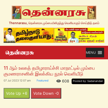
Thennarasu, தென்னரசு மும்பையிலிருந்து வெளியாகும் செய்தித் தளம்
MENU
11 ஆம் உலகத் தமிழாராய்ச்சி மாநாட்டில் மும்பை
குமணராசனின் இலக்கிய நூல் வெளியீடு
608
07 Jul 2023 12:07 am
Featured
Posted by: Sadanandan
Vote Up +6
Vote Down -0