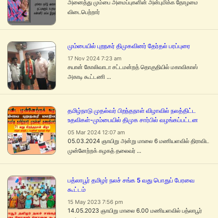
அனைத்து மும்பை அமைப்புகளின் அன்புமிக்க தோழமை
விடைபெற்றார்
மும்பையில் புறநகர் திமுகவினர் தேர்தல் பரப்புரை
17 Nov 2024 7:23 am
சயான் கோலிவாடா சட்டமன்றத் தொகுதியில் மகாவிகாஸ்
அகாடி கூட்டணி ...
தமிழ்நாடு முதல்வர் பிறந்தநாள் விழாவில் நலத்திட்ட
உதவிகள்-மும்பையில் திமுக சார்பில் வழங்கப்பட்டன
05 Mar 2024 12:07 am
05.03.2024 ஞாயிறு அன்று மாலை 6 மணியளவில் திராவிட
முன்னேற்றக் கழகத் தலைவர் ...
பத்லாபூர் தமிழர் நலச் சங்க 5 வது பொதுப் பேரவை
கூட்டம்
15 May 2023 7:56 pm
14.05.2023 ஞாயிறு மாலை 6.00 மணியளவில் பத்லாபூர்