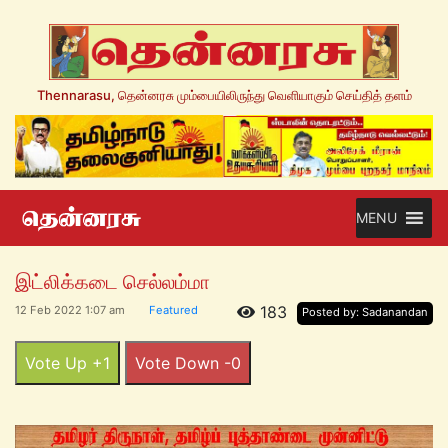
Thennarasu, தென்னரசு மும்பையிலிருந்து வெளியாகும் செய்தித் தளம்
MENU
இட்லிக்கடை செல்லம்மா
183
12 Feb 2022 1:07 am
Featured
Posted by: Sadanandan
Vote Up +1
Vote Down -0