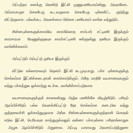
அப்பத்தா எனக்கு ரெண்டு இட்லி மூணுபணியாரம்ன்னு. அவுகளோட
அம்மாமாருக செலபேரு கூடவருவாக செலபேரு புள்ளகிட்ட குடுத்து
விட்டுருவாக. பல்லக்கூட வெளக்காம பிள்ளக பணியாரம் வாங்க வந்துடும்.
சின்னபுள்ளகளுக்காகவே காரமில்லாத சாம்பார் சட்டிணி இருக்கும்
காரசாரமா வேணுங்குறவுக காரச்சட்டிணி சுள்ளுன்னு தனியா இருக்கும்
வாங்கிக்கலாம்.
அம்புட்டும் அம்புட்டு ருசியா இருக்கும்
வீட்டுல எல்லாராலயும் தெனம் இட்லி சுடமுடியாது. பச்ச புள்ளகளுக்கு
செல்லம்மா இட்லிக்கடைதான் கைகொடுக்கும். அதே மாதிரி வயசானவுகளும்
வந்து பக்கத்துல ஒக்காந்து சுடச்சுட வாங்கிச்சாப்புடுவாக
வயசானவுகளுக்குக் காலைன்றது அஞ்சு மணிக்கே விடிஞ்சிடும். பசியும்
ஆரம்பிச்சிடும் பல்ல வெளக்கிப்புட்டு நேர செல்லம்மா கடையில வந்து
குத்தவைச்சி ஒக்காந்துருவாக அங்க சின்னபுள்ளைகளுக்குத்தான் மொதல்
எடுவ இட்லி. பெரியவுக காத்துருக்கனும் ஏன்னா பச்சபுள்ளக பசிதாங்காதுக
அழுக ஆரம்பிச்சிடும் அதுனால. அப்புடி யாராவது அவசரப்படுத்துனா