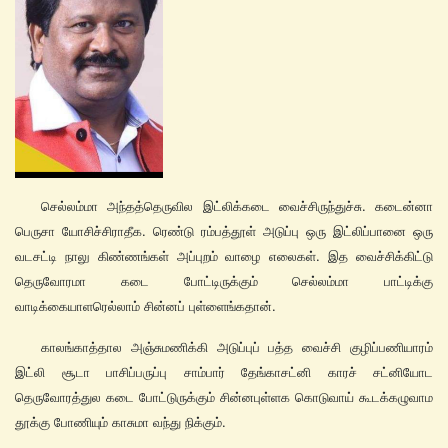
செல்லம்மா அந்தத்தெருவில இட்லிக்கடை வைச்சிருந்துச்சு. கடைன்னா
பெருசா யோசிச்சிராதீக. ரெண்டு ரம்பத்தூள் அடுப்பு ஒரு இட்லிப்பானை ஒரு
வடசட்டி நாலு கிண்ணங்கள் அப்புறம் வாழை எலைகள். இத வைச்சிக்கிட்டு
தெருவோரமா கடை போட்டிருக்கும் செல்லம்மா பாட்டிக்கு
வாடிக்கையாளரெல்லாம் சின்னப் புள்ளைங்கதான்.
காலங்காத்தால அஞ்சுமணிக்கி அடுப்புப் பத்த வைச்சி குழிப்பணியாரம்
இட்லி சூடா பாசிப்பருப்பு சாம்பார் தேங்காசட்னி காரச் சட்னியோட
தெருவோரத்துல கடை போட்டுருக்கும் சின்னபுள்ளக கொடுவாய் கூடக்கழுவாம
தூக்கு போணியும் காசுமா வந்து நிக்கும்.