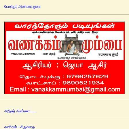
பேரறிஞர் அண்ணாதுரை
அறிஞர் அண்ணா…..
கண்கள் – சிறுகதை