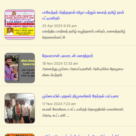
பாவேந்தர் பிறந்தநாள் விழா மற்றும் உலகத் தமிழ் நாள்
பட்டிமன்றம்
25 Apr 2025 9:35 pm
மராத்திய மாநிலத் தமிழ் எழுத்தாளர் மன்றம், வலைத்தமிழ்
தொலைக்காட்சி
தேவராசன் புலமாடன் மறைந்தார்
18 Nov 2024 12:33 am
அனைத்து மும்பை அமைப்புகளின் அன்புமிக்க தோழமை
விடைபெற்றார்
மும்பையில் புறநகர் திமுகவினர் தேர்தல் பரப்புரை
17 Nov 2024 7:23 am
சயான் கோலிவாடா சட்டமன்றத் தொகுதியில் மகாவிகாஸ்
அகாடி கூட்டணி ...