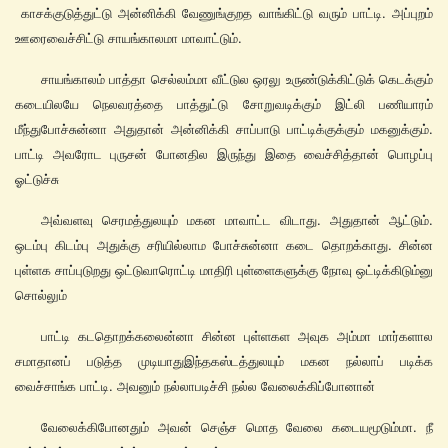
காசக்குடுத்துட்டு அன்னிக்கி வேணுங்குறத வாங்கிட்டு வரும் பாட்டி. அப்புறம்
ஊரைவைச்சிட்டு சாயங்காலமா மாவாட்டும்.
சாயங்காலம் பாத்தா செல்லம்மா வீட்டுல ஒரலு உருண்டுக்கிட்டுக் கெடக்கும்
கடையிலயே நெலவரத்தை பாத்துட்டு சோறுவடிக்கும் இட்லி பணியாரம்
மீந்துபோச்சுன்னா அதுதான் அன்னிக்கி சாப்பாடு பாட்டிக்குக்கும் மகனுக்கும்.
பாட்டி அவரோட புருசன் போனதில இருந்து இதை வைச்சித்தான் பொழப்பு
ஓட்டுச்சு
அவ்வளவு செரமத்துலயும் மகன மாவாட்ட விடாது. அதுதான் ஆட்டும்.
ஒடம்பு கிடம்பு அதுக்கு சரியில்லாம போச்சுன்னா கடை தொறக்காது. சின்ன
புள்ளக சாப்புடுறது ஒட்டுவாரொட்டி மாதிரி புள்ளைகளுக்கு நோவு ஒட்டிக்கிடும்னு
சொல்லும்
பாட்டி கடதொறக்கலைன்னா சின்ன புள்ளகள அவுக அம்மா மார்களால
சமாதானப் படுத்த முடியாதுஇந்தகஸ்டத்துலயும் மகன நல்லாப் படிக்க
வைச்சாங்க பாட்டி. அவனும் நல்லாபடிச்சி நல்ல வேலைக்கிப்போனான்
வேலைக்கிபோனதும் அவன் செஞ்ச மொத வேலை கடையமூடும்மா. நீ