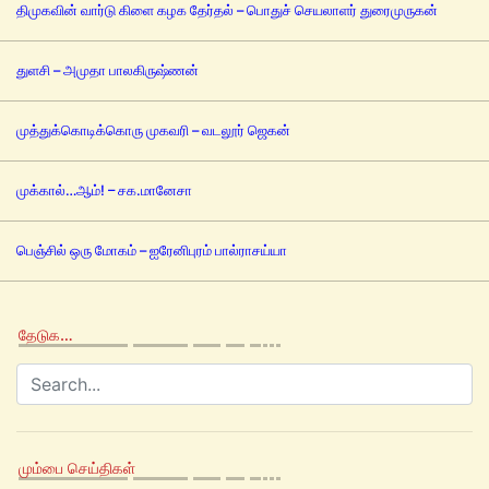
திமுகவின் வார்டு கிளை கழக தேர்தல் – பொதுச் செயலாளர் துரைமுருகன்
துளசி – அமுதா பாலகிருஷ்ணன்
முத்துக்கொடிக்கொரு முகவரி – வடலூர் ஜெகன்
முக்கால்…ஆம்! – சக.மானேசா
பெஞ்சில் ஒரு மோகம் – ஐரேனிபுரம் பால்ராசய்யா
தேடுக…
மும்பை செய்திகள்