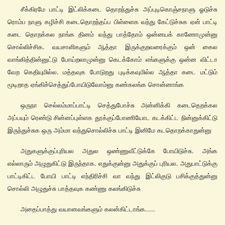
சீக்கிரமே பாட்டி இட்லிக்கடை தொறந்துச்சு அப்புடிகொஞ்சநாளு ஓடுச்சு
ரொம்ப நாளு கழிச்சி கடைதொறந்தப்ப பிள்ளைக வந்து கேட்டுச்சுக ஏன் பாட்டி
கடை தொறக்கல நாங்க தினம் வந்து பாத்தோம் ஒன்னயக் காணோமுன்னு
சொல்லிச்சிக. வயசாளிகளும் ஆத்தா இருக்குறவரைக்கும் ஒன் கைல
வாங்கித்தின்னுட்டு போய்றலாமுன்னு கெடக்கோம் எங்களுக்கு ஒன்ன விட்டா
வேற கெதியுமில்ல. மத்தவுக போடுறது புடிக்கவுமில்ல ஆத்தா கடை மட்டும்
மூடிறாத ஏங்கிச்செத்துப்போயிடுவோம்னு கண்கலங்க சொன்னாங்க
ஒருநா செல்லம்மாப்பாட்டி செத்துபோச்சு அன்னிக்கி கடைதெறக்கல
அப்பயும் ரெண்டு சின்னப்புள்ளக தூக்குப்போணியோட கடக்கிட்ட நின்னுக்கிட்டு
இருந்துச்சுக ஒரு அம்மா வந்துசொல்லிச்சு பாட்டி இனிமே கடதொறக்காதுன்னு
அதுகளுக்குப்புரியல அதுல ஒண்ணுவீட்டுக்கே போயிடுச்சு. அங்க
எல்லாரும் அழுதுகிட்டு இருந்தாக. எதுக்குன்னு அதுக்குப் புரியல. அதுபாட்டுக்கு
பாட்டிகிட்ட போயி பாட்டி எந்திரிச்சி வா வந்து இட்லிகுடு பசிக்குத்துன்னு
சொல்லி அழுதுச்சு பாத்தவுக கண்ணு கலங்கிடுச்சு
அதைப்பாத்து வயானவங்களும் கலன்கிட்டாங்க.....