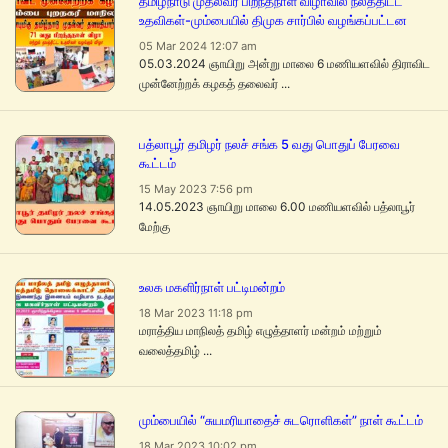
தமிழ்நாடு முதல்வர் பிறந்தநாள் விழாவில் நலத்திட்ட
உதவிகள்-மும்பையில் திமுக சார்பில் வழங்கப்பட்டன
05 Mar 2024 12:07 am
05.03.2024 ஞாயிறு அன்று மாலை 6 மணியளவில் திராவிட
முன்னேற்றக் கழகத் தலைவர் ...
பத்லாபூர் தமிழர் நலச் சங்க 5 வது பொதுப் பேரவை
கூட்டம்
15 May 2023 7:56 pm
14.05.2023 ஞாயிறு மாலை 6.00 மணியளவில் பத்லாபூர்
மேற்கு
உலக மகளிர்நாள் பட்டிமன்றம்
18 Mar 2023 11:18 pm
மராத்திய மாநிலத் தமிழ் எழுத்தாளர் மன்றம் மற்றும்
வலைத்தமிழ் ...
மும்பையில் “சுயமரியாதைச் சுடரொளிகள்” நாள் கூட்டம்
18 Mar 2023 10:02 pm