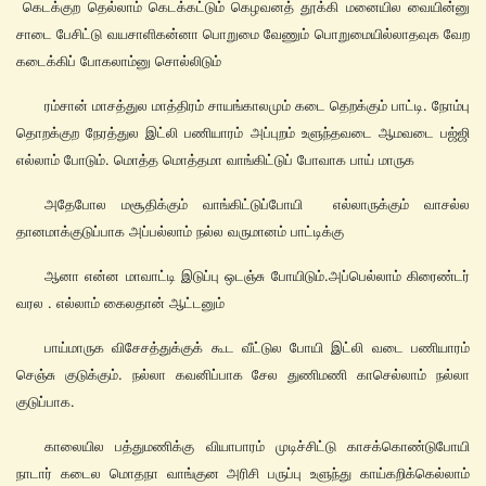
கெடக்குற தெல்லாம் கெடக்கட்டும் கெழவனத் தூக்கி மனையில வையின்னு
சாடை பேசிட்டு வயசாளிகன்னா பொறுமை வேணும் பொறுமையில்லாதவுக வேற
கடைக்கிப் போகலாம்னு சொல்லிடும்
ரம்சான் மாசத்துல மாத்திரம் சாயங்காலமும் கடை தெறக்கும் பாட்டி. நோம்பு
தொறக்குற நேரத்துல இட்லி பணியாரம் அப்புறம் உளுந்தவடை ஆமவடை பஜ்ஜி
எல்லாம் போடும். மொத்த மொத்தமா வாங்கிட்டுப் போவாக பாய் மாருக
அதேபோல மசூதிக்கும் வாங்கிட்டுப்போயி எல்லாருக்கும் வாசல்ல
தானமாக்குடுப்பாக அப்பல்லாம் நல்ல வருமானம் பாட்டிக்கு
ஆனா என்ன மாவாட்டி இடுப்பு ஒடஞ்சு போயிடும்.அப்பெல்லாம் கிரைண்டர்
வரல . எல்லாம் கைலதான் ஆட்டனும்
பாய்மாருக விசேசத்துக்குக் கூட வீட்டுல போயி இட்லி வடை பணியாரம்
செஞ்சு குடுக்கும். நல்லா கவனிப்பாக சேல துணிமணி காசெல்லாம் நல்லா
குடுப்பாக.
காலையில பத்துமணிக்கு வியாபாரம் முடிச்சிட்டு காசக்கொண்டுபோயி
நாடார் கடைல மொதநா வாங்குன அரிசி பருப்பு உளுந்து காய்கறிக்கெல்லாம்