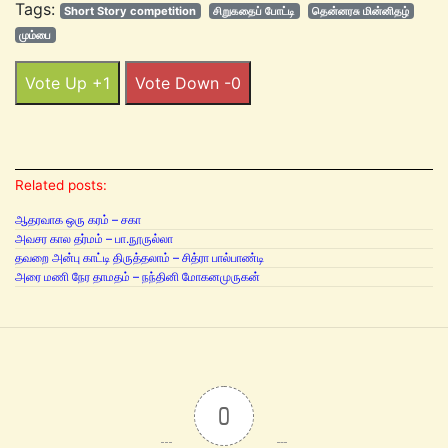
Tags:
Short Story competition
சிறுகதைப் போட்டி
தென்னரசு மின்னிதழ்
மும்பை
Vote Up +1
Vote Down -0
Related posts:
ஆதரவாக ஒரு கரம் – சகா
அவசர கால தர்மம் – பா.நூருல்லா
தவறை அன்பு காட்டி திருத்தலாம் – சித்ரா பால்பாண்டி
அரை மணி நேர தாமதம் – நந்தினி மோகனமுருகன்
0