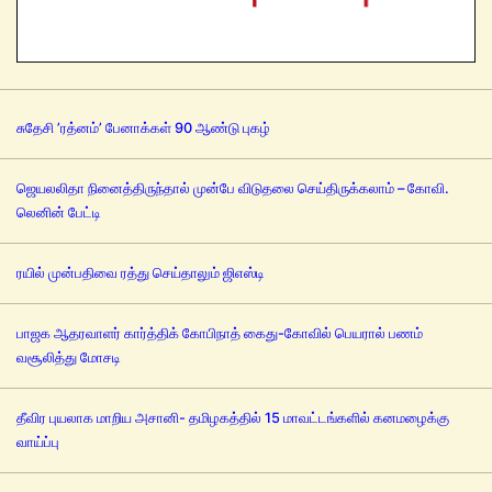
சுதேசி ’ரத்னம்’ பேனாக்கள் 90 ஆண்டு புகழ்
ஜெயலலிதா நினைத்திருந்தால் முன்பே விடுதலை செய்திருக்கலாம் – கோவி.
லெனின் பேட்டி
ரயில் முன்பதிவை ரத்து செய்தாலும் ஜிஎஸ்டி
பாஜக ஆதரவாளர் கார்த்திக் கோபிநாத் கைது-கோவில் பெயரால் பணம்
வசூலித்து மோசடி
தீவிர புயலாக மாறிய அசானி- தமிழகத்தில் 15 மாவட்டங்களில் கனமழைக்கு
வாய்ப்பு