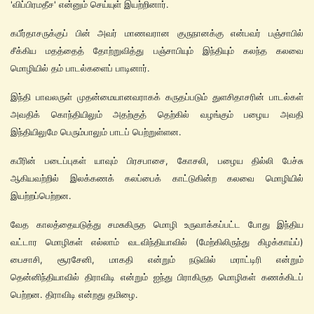
'விப்பிரமதீச' என்னும் செய்யுள் இயற்றினார்.
கபீர்தாசருக்குப் பின் அவர் மாணவரான குருநானக்கு என்பவர் பஞ்சாபில்
சீக்கிய மதத்தைத் தோற்றுவித்து பஞ்சாபியும் இந்தியும் கலந்த கலவை
மொழியில் தம் பாடல்களைப் பாடினார்.
இந்தி பாவலருள் முதன்மையானவராகக் கருதப்படும் துளசிதாசரின் பாடல்கள்
அவதிக் கொந்தியிலும் அதற்குத் தெற்கில் வழங்கும் பழைய அவதி
இந்தியிலுமே பெரும்பாலும் பாடப் பெற்றுள்ளன.
கபீரின் படைப்புகள் யாவும் பிரசபாசை, கோசலி, பழைய தில்லி பேச்சு
ஆகியவற்றில் இலக்கணக் கலப்பைக் காட்டுகின்ற கலவை மொழியில்
இயற்றப்பெற்றன.
வேத காலத்தையடுத்து சமசுகிருத மொழி உருவாக்கப்பட்ட போது இந்திய
வட்டார மொழிகள் எல்லாம் வடவிந்தியாவில் (மேற்கிலிருந்து கிழக்காய்ப்)
பைசாசி, சூரசேனி, மாகதி என்றும் நடுவில் மராட்டிரி என்றும்
தென்னிந்தியாவில் திராவிடி என்றும் ஐந்து பிராகிருத மொழிகள் கணக்கிடப்
பெற்றன. திராவிடி என்றது தமிழை.