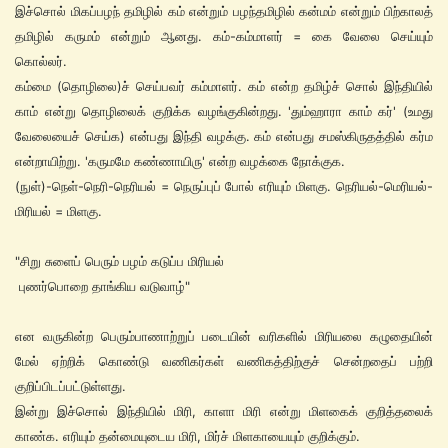
இச்சொல் மிகப்பழந் தமிழில் கம் என்றும் பழந்தமிழில் கன்மம் என்றும் பிற்காலத்
தமிழில் கருமம் என்றும் ஆனது. கம்-கம்மாளர் = கை வேலை செய்யும்
கொல்லர்.
கம்மை (தொழிலை)ச் செய்பவர் கம்மாளர். கம் என்ற தமிழ்ச் சொல் இந்தியில்
காம் என்று தொழிலைக் குறிக்க வழங்குகின்றது. 'தும்ஹாரா காம் கர்' (உமது
வேலையைச் செய்க) என்பது இந்தி வழக்கு. கம் என்பது சமஸ்கிருதத்தில் கர்ம
என்றாயிற்று. 'கருமமே கண்ணாயிரு' என்ற வழக்கை நோக்குக.
(நுள்)-நெள்-நெரி-நெரியல் = நெருப்புப் போல் எரியும் மிளகு. நெரியல்-மெரியல்-
மிரியல் = மிளகு.
"சிறு சுளைப் பெரும் பழம் கடுப்ப மிரியல்
புணர்பொறை தாங்கிய வடுவாழ்"
என வருகின்ற பெரும்பாணாற்றுப் படையின் வரிகளில் மிரியலை கழுதையின்
மேல் ஏற்றிக் கொண்டு வணிகர்கள் வணிகத்திற்குச் சென்றதைப் பற்றி
குறிப்பிடப்பட்டுள்ளது.
இன்று இச்சொல் இந்தியில் மிரி, காளா மிரி என்று மிளகைக் குறித்தலைக்
காண்க. எரியும் தன்மையுடைய மிரி, மிர்ச் மிளகாயையும் குறிக்கும்.