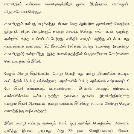
பிராகிருதம் என்பவை சமசுகிருதத்திற்கு முன்பு இருந்தவை. பிரா=முன்.
கிருத=செய்யப்பெற்றது.
சமசுகிருதம் என்பது வழக்கற்றுப் போன வேத ஆரியரின் முன்னோர் மொழியும்
ஐந்து பிராகிருத மொழிகளும் கலந்து செய்யப் பெற்றது. ஸம்= உடன், ஒருங்கு,
ஒன்றாக. க்ருத = செய்யப் பெற்றது. எளிதில் எவரும் அறிந்து விடக் கூடாது
என்பதற்காக ஸகரமெய் (ஸ்) இடையில் சேர்க்கப் பெற்று 'ஸம்ஸ்க்ரு' (சமசுகிரு-
சமசுகிருதம்) என்றாயிற்று. இந்த சமசுகிருதத்தின் பெருவாரியான சொற்களைக்
கொண்டதுதான் இந்தி.
மேலும் அன்று இந்தியாவின் பொது மொழி எது என்று தீர்மானிக்க கூட்டிய
கூட்டத்தில் 18 பேர் பங்கேற்றனர். அவர்களில் 9 பேர் ஆங்கிலம் சார்பாகவும் 9
பேர் இந்தி சார்பாகவும் வாக்களித்தனர். இரண்டு பக்கமும் சரிசமமாய்
வாக்களிக்கவே அக்கூட்டத்திற்கு தலைமை தாங்கிய இராசேந்திரபிரசாத்
என்னும் இந்தி ஆதரவாளர் தனது வாக்கை இந்திக்கு சார்பாக அளித்து பெரும்
கலகத்திற்கு வழிவகுத்தார்.
இந்தி மொழி என்பது தமிழைப் போல் ஒரு தனித்த மொழியல்ல. அதனால்
தனித்து இயங்க முடியாது. அது 79 நடை மொழிகளையும் கிளைப்