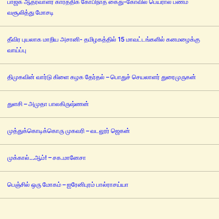
பாஜக ஆதரவாளர் கார்த்திக் கோபிநாத் கைது-கோவில் பெயரால் பணம்
வசூலித்து மோசடி
தீவிர புயலாக மாறிய அசானி- தமிழகத்தில் 15 மாவட்டங்களில் கனமழைக்கு
வாய்ப்பு
திமுகவின் வார்டு கிளை கழக தேர்தல் – பொதுச் செயலாளர் துரைமுருகன்
துளசி – அமுதா பாலகிருஷ்ணன்
முத்துக்கொடிக்கொரு முகவரி – வடலூர் ஜெகன்
முக்கால்…ஆம்! – சக.மானேசா
பெஞ்சில் ஒரு மோகம் – ஐரேனிபுரம் பால்ராசய்யா