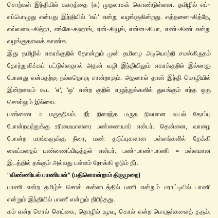
சொற்கள் இந்தியில் ககரத்தை (க) முதலாகக் கொண்டுள்ளன. தமிழில் எப்-
எப்பொழுது என்பது இந்தியில் 'கப்' என்று வழங்குகின்றது. எத்தனை-கித்நே,
எவ்வளவு-கித்நா, எங்கே-கஹாங், ஏன்-கியூங், என்ன-கியா, எண்-கிண் என்று
வழங்குதலைக் காண்க.
இது தமிழில் எகரக்குறில் தோன்றும் முன் தமிழை அடியொற்றி சமஸ்கிருதம்
தோற்றுவிக்கப் பட்டுள்ளதால் அதன் வழி இந்தியிலும் எகரக்குறில் இல்லாது
போனது என்பதற்கு நல்லதொரு சான்றாகும். அதனால் தான் இந்தி மொழியில்
இன்றளவும் கூட 'எ', 'ஒ' என்ற குறில் எழுத்துக்களில் துவங்கும் எந்த ஒரு
சொல்லும் இல்லை.
பண்ணை = மருதநிலம். நீர் நிறைந்த மருத நிலமான வயல் தோப்பு
போன்றவற்றுக்கு உரிமையாளரை பண்ணையார் என்பர். தென்னை, வாழை
போன்ற மரங்களுக்கு நீரை, மண் தடுப்புகளான பள்ளங்களில் தேக்கி
வைப்பதைப் பண்ணைப்பிடித்தல் என்பர். பண்-பாண்-பாணி = பள்ளமான
இடத்தில் தங்கும் அல்லது பள்ளம் நோக்கி ஓடும் நீர்.
"விண்ணியல் பாணியன்" (பதினொன்றாம் திருமுறை)
பாணி என்ற தமிழ்ச் சொல் கன்னடத்தில் பணி என்றும் மராட்டியில் பாணி
என்றும் இந்தியில் பாணீ என்றும் திரிந்தது.
கம் என்ற சொல் செய்கை, தொழில் உழவு, கொல் என்ற பொருள்களைத் தரும்.