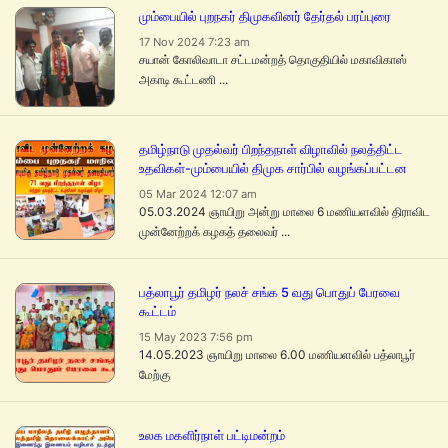
மும்பையில் புறநகர் திமுகவினர் தேர்தல் பரப்புரை
17 Nov 2024 7:23 am
சயான் கோலிவாடா சட்டமன்றத் தொகுதியில் மகாவிகாஸ்
அகாடி கூட்டணி ...
தமிழ்நாடு முதல்வர் பிறந்தநாள் விழாவில் நலத்திட்ட
உதவிகள்-மும்பையில் திமுக சார்பில் வழங்கப்பட்டன
05 Mar 2024 12:07 am
05.03.2024 ஞாயிறு அன்று மாலை 6 மணியளவில் திராவிட
முன்னேற்றக் கழகத் தலைவர் ...
பத்லாபூர் தமிழர் நலச் சங்க 5 வது பொதுப் பேரவை
கூட்டம்
15 May 2023 7:56 pm
14.05.2023 ஞாயிறு மாலை 6.00 மணியளவில் பத்லாபூர்
மேற்கு
உலக மகளிர்நாள் பட்டிமன்றம்