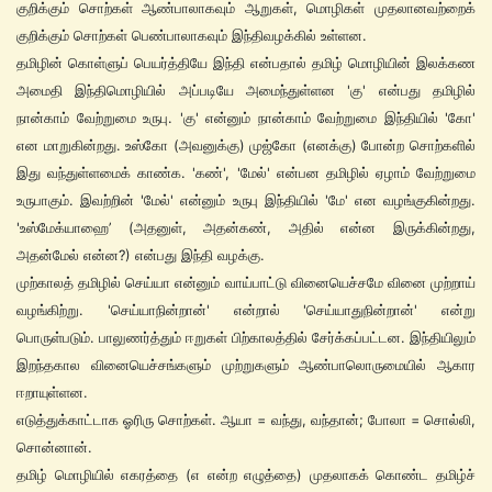
குறிக்கும் சொற்கள் ஆண்பாலாகவும் ஆறுகள், மொழிகள் முதலானவற்றைக்
குறிக்கும் சொற்கள் பெண்பாலாகவும் இந்திவழக்கில் உள்ளன.
தமிழின் கொள்ளுப் பெயர்த்தியே இந்தி என்பதால் தமிழ் மொழியின் இலக்கண
அமைதி இந்திமொழியில் அப்படியே அமைந்துள்ளன 'கு' என்பது தமிழில்
நான்காம் வேற்றுமை உருபு. 'கு' என்னும் நான்காம் வேற்றுமை இந்தியில் 'கோ'
என மாறுகின்றது. உஸ்கோ (அவனுக்கு) முஜ்கோ (எனக்கு) போன்ற சொற்களில்
இது வந்துள்ளமைக் காண்க. 'கண்', 'மேல்' என்பன தமிழில் ஏழாம் வேற்றுமை
உருபாகும். இவற்றின் 'மேல்' என்னும் உருபு இந்தியில் 'மே' என வழங்குகின்றது.
'உஸ்மேக்யாஹை’ (அதனுள், அதன்கண், அதில் என்ன இருக்கின்றது,
அதன்மேல் என்ன?) என்பது இந்தி வழக்கு.
முற்காலத் தமிழில் செய்யா என்னும் வாய்பாட்டு வினையெச்சமே வினை முற்றாய்
வழங்கிற்று. 'செய்யாநின்றான்' என்றால் 'செய்யாதுநின்றான்' என்று
பொருள்படும். பாலுணர்த்தும் ஈறுகள் பிற்காலத்தில் சேர்க்கப்பட்டன. இந்தியிலும்
இறந்தகால வினையெச்சங்களும் முற்றுகளும் ஆண்பாலொருமையில் ஆகார
ஈறாயுள்ளன.
எடுத்துக்காட்டாக ஓரிரு சொற்கள். ஆயா = வந்து, வந்தான்; போலா = சொல்லி,
சொன்னான்.
தமிழ் மொழியில் எகரத்தை (எ என்ற எழுத்தை) முதலாகக் கொண்ட தமிழ்ச்