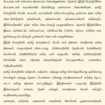
பெயரடைகள் என்பவை நிலையாய் அமைந்துள்ளன. ஆனால் இந்தி மொழியிலோ
பெயரடைகள் வடிவங்களில் வெவ்வேறு வகையாக அமைகின்றன. தமிழ்
மொழியில் பெண், பையன், பையன்கள் என்ற பெயருக்கு முன்பாக நல்ல என்ற
அடைசேர்த்தால் நல்லபெண், நல்லபையன், நல்லபையன்கள் என்றாகும்.
இச்சொற்களில் 'நல்ல' என்ற அடைமொழி மாறுவதில்லை. ஆனால் இந்தியிலோ
இவை அச்சிலட்கி, அச்சாலட்கா, அச்சேலட்கே (அச்சி, அச்சா, அச்சே) என
ஒவ்வொரு பெயர்க்கும் முன்னால் அடைகள் மாறுகின்றன.
இந்தி மொழியில் தமிழ் மொழியைப் போல் உயர் திணை அஃறிணை என்ற
திணைப் பாகுபாடுகள் கிடையாது. அம்மொழியில் ஆண்பால் (புல்லிங்கம்)
பெண்பால் (ஸ்தீரிலிங்கம்) என்ற பால் பாகுபாடே உண்டு. அம்மொழியின்
சொல்லில் உள்ள ஈற்றைக் கொண்டுதான் பொருளையோ, பாலையோ
அறியவேண்டும்.
தமிழ் மொழியில் வந்தான், வந்தாள், வந்தது என்று சொல்லும்போது ஒவ்வொரு
சொல்லும் வந்தது ஆணா, பெண்ணா அல்லது அஃறிணையைச் சார்ந்த ஆடா,
மாடா என்று திணை காட்டிநிற்கும். இத்திணைப் பாகுபாடு இந்தியில்
இல்லாததால் கையை ஆண் என்றும் கைவிரலை பெண் என்றும்
கூறவேண்டியதாயிற்று.
மலைகள், மரங்கள், பறவைகள், மாதங்கள், கோள்கள் முதலானவற்றைக்