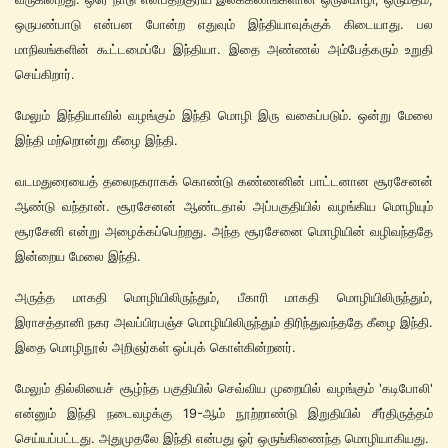
ஒருபண்பாடு என்பன போன்ற எதுவும் இந்தியாவுக்குக் கிடையாது. பல
மாநிலங்களின் கூட்டமைப்பே இந்தியா. இதை அண்ணல் அம்பேத்கரும் உறுதி
செய்கிறார்.
மேலும் இந்தியாவில் வழங்கும் இந்தி மொழி இரு வகைப்படும். ஒன்று மேலை
இந்தி மற்றொன்று கீழை இந்தி.
வடமதுரையைத் தலைநகராகக் கொண்டு கண்ணனின் பாட்டனான சூரசேனன்
ஆண்டு வந்தான். சூரசேனன் ஆண்டதால் அப்பகுதியில் வழங்கிய மொழியும்
சூரசேனி என்று அழைக்கப்பெற்றது. அந்த சூரசேனை மொழியின் வழிவந்ததே
இன்றைய மேலை இந்தி.
அருத்த மாகதி மொழியிலிருந்தும், பீகாரி மாகதி மொழியிலிருந்தும்,
இராசத்தானி நகர அவப்பிரபஞ்ச மொழியிலிருந்தும் திரிந்துவந்ததே கீழை இந்தி.
இதை மொழிநூல் அறிஞர்கள் ஒப்புக் கொள்கின்றனர்.
மேலும் தில்லியைச் சூழ்ந்த பகுதியில் செவ்விய முறையில் வழங்கும் 'கடிபோலி'
என்னும் இந்தி நடைவழக்கு 19-ஆம் நூற்றாண்டு இறுதியில் சீர்திருத்தம்
செய்யப்பட்டது. அதுமுதலே இந்தி என்பது ஓர் ஒருங்கிணைந்த மொழியாகியது.