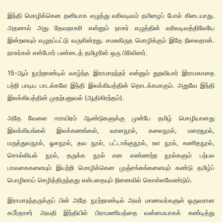
இந்தி மொழிக்கென தனியாக எழுத்து வரிவடிவம் தமிழைப் போல் கிடையாது.
அதனால் அது தேவநாகரி என்னும் நாகர் எழுத்தின் வரிவடிவத்திலேயே
இன்றளவும் எழுதப்பட்டு வருகின்றது. சமசுகிருத மொழிக்கும் இதே நிலைதான்.
நாகர்கள் என்போர் பண்டைத் தமிழரின் ஒரு பிரிவினர்.
15-ஆம் நூற்றாண்டில் வாழ்ந்த இராமாநந்தர் என்னும் துறவியார் இராமகாதை
பற்றி பாடிய பாடல்களே இந்தி இலக்கியத்தின் தொடக்கமாகும். அதுவே இந்தி
இலக்கியத்தின் முதற்பனுவல் (ஆதிகிரந்தம்).
அதே வேளை ஈராயிரம் ஆண்டுகளுக்கு முன்பே தமிழ் மொழியானது
இலக்கியங்கள் இலக்கணங்கள், வானநூல், கலைநூல், மறைநூல்,
மருத்துவநூல், ஓகநூல், தவ நூல், பட்டாங்குநூல், உள நூல், கணிதநூல்,
சொல்லியல் நூல், தருக்க நூல் என எண்ணற்ற நூல்களும் பற்பல
பாவகைகளையும் இயற்றி மொழிக்கென முஞ்சங்கங்களையும் கண்டு தமிழ்ப்
பொழிலாய் செழித்திருந்தது என்பதையும் நினைவில் கொள்ளவேண்டும்.
இராமாநந்தருக்குப் பின் அதே நூற்றாண்டில் அவர் மாணவர்களுள் ஒருவரான
கபீர்தாசர் அவதி இந்தியில் பிராமணியத்தை வன்மையாகக் கண்டித்து