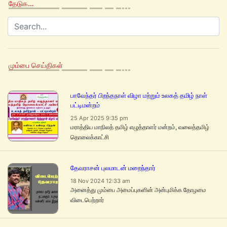
தேடுக…
மும்பை செய்திகள்
பாவேந்தர் பிறந்தநாள் விழா மற்றும் உலகத் தமிழ் நாள்
பட்டிமன்றம்
25 Apr 2025 9:35 pm
மராத்திய மாநிலத் தமிழ் எழுத்தாளர் மன்றம், வலைத்தமிழ்
தொலைக்காட்சி
தேவராசன் புலமாடன் மறைந்தார்
18 Nov 2024 12:33 am
அனைத்து மும்பை அமைப்புகளின் அன்புமிக்க தோழமை
விடைபெற்றார்