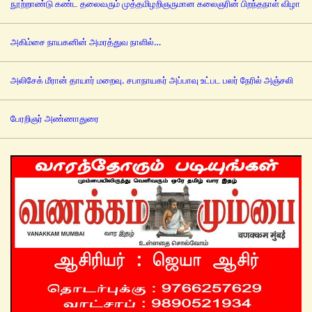
நூற்றாண்டு கண்ட தலைவரும் முத்தமிழறிஞருமான கலைஞரின் பிறந்தநாள் விழா
அகிம்சை நாயகனின் அமரத்துவ நாளில்…
அலிசேக் மீரான் தாயார் மறைவு. சபாநாயகர் அப்பாவு உட்பட பலர் நேரில் அஞ்சலி
பேரறிஞர் அண்ணாதுரை