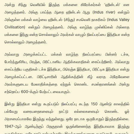
அன்று சிந்து வெளியில் இருந்த மக்களை கிரேக்கர்கள் 'ஹின்டஸ்' என
அழைத்தனர். அங்கு பாய்ந்த ஆறை ஹின்டஸ் ஆறு (Indus river) என்றும்
அங்குள்ள மக்கள் வாழ்வை ஹின்டஸ் (சிந்து) சமவெளி நாகரிகம் (Indus Valley
Civilisation) என்றும் அழைத்தனர். அங்கு வாழ்ந்த முஸ்லிம்கள் அல்லாத
மக்களை இந்து என்ற சொல்லாலும் அவர்கள் வாழும் நிலப்பரப்பை இந்தியா என்ற
சொல்லாலும் அழைத்தனர்.
அவ்வாறு அழைக்கப்பட்ட மக்கள் வாழ்ந்த நிலப்பரப்பை பின்னர் டச்சு,
போர்த்துகீசிய, பிரஞ்சு, பிரிட்டானிய ஆதிக்கவாதிகள் கைப்பற்றினர். அவ்வாறு
கைப்பற்றிய பகுதிகள் டச்சு இந்தியா, பிரெஞ்சு இந்தியா, பிரிட்டிசு இந்தியா என்று
அழைக்கப்பட்டன. பிரிட்டிசாரின் ஆதிக்கத்தின் கீழ் வராத அதேவேளை
அவர்களுடைய மேலாதிக்கத்தை ஏற்றுக் கொண்ட சமஸ்தானங்கள் அன்று
சற்றொப்ப 600-க்கும் மேற்பட்டவையாகும்.
இன்று இந்தியா என்று கூறப்படும் நிலப்பரப்பு கடந்த 150 ஆண்டு காலத்தில்
பல்வேறு வரையறைகளையும் நாட்டு எல்லைகளையும் கொண்ட ஓர்
அரசமைப்பாகவே இருந்து வந்துள்ளது. ஒரே நாடாக ஒருபோதும் இருந்ததில்லை.
1947-ஆம் ஆண்டிற்குப் பிறகுதான் ஒருங்கிணைந்த இந்தியாவாக இருந்து
வருகின்றது. ஒரே நாடு என்பதற்குரிய இலக்கணங்களான ஒருமொழி, ஒருமதம்,