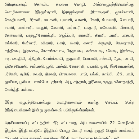
பிரிவுகளையும் கொண்ட கலவை மொழி. அவ்வெழுபத்தியொன்பது
மொழிகளாவன இந்துஸ்தானி, இராஜஸ்தானி, இராசபுதனி, முசல்மானி,
கோதியாணி, மிர்சுனி, பைகனி, புவானி, வாணி, பீகாரி, போவாரி, போயாரி,
சடாரி, பான்சாரி, மாதுரி, மேவாரி, மார்வாரி, பசுதாரி, மகேசுவரி, மீர்சாபுரி,
கோடுவாரி, பரதபூரிகோரக்புரி, ஜெய்ப்புரி, காசுமீரி, கிராரி, மராரி, பாசபுரி,
கங்கேரி, மேர்வாரி, உத்தாரி, பகரி, அகரி, கலாரி, அதுகுரி, தேவநாகரி,
சத்தீசுகடி, இராசுகடி, கோசங்காபாடி, பிரதாபகடி, கங்காபாடி, உலோடி, இரங்கடி,
சடி, மைதிலி, பந்தேலி, கோர்க்காலி, குருமாலி, போபாலி, சங்கலி, ஆகராவாலி,
உற்கேதிபோலி, சார்மாலி, பூலி, மால்வி, கோசாவி, பலாகி, ஓகி, இரகோபான்சி,
பர்தேசி, தமிதி, சுவதி, நிமாதி, பிரசபாசை, பாடு, பங்கி, கால்பி, பர்பி, பாமி,
நுனியா, பூலியா, பாண்டோ, குர்சார், அபு, கந்தால், இரிவை, உருது, உலோதாந்தி,
கோர்த்தி என்பன.
இந்த எழுபத்தியொன்பது மொழிகளையும் கலந்து செய்யப் பெற்ற
இந்தியைத்தான் இன்று முதன்மைப் படுத்துகின்றார்கள்.
அரசியலமைப்பு சட்டத்தின் கீழ் எட்டாவது அட்டவணையில் 22 மொழிகள்
இருக்க இந்தி மட்டுமே இந்தியப் பொது மொழி எனத் தகுதி பெறும் வண்ணம்
அப்படியென்ன கூடுதல் தகுதியை இந்தி மொழியானது பெற்றுவிட்டது?