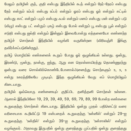
மேலும் தமிழின் குத், குதி என்பது இந்தியில் கூத் என்றும் நேர்-நேரம் என்பது
தேர் என்றும் உம்பர் என்பது உப்பர் என்றும் ஓரம் என்பது ஓர் என்றும் கட்டில்
என்பது காட் என்றும் பழம் என்பது ஃபல் என்றும் மனம் என்பது மன் என்றும் படு
(விழு) என்பது பட் என்றும் புகழ் என்பது போல் என்றும் பூ என்பது பூல் என்றும்
சடுதி என்பது ஜல்தி என்றும் இன்னும் இவைபோன்று எத்தனையோ எண்ணற்ற
தமிழ்ச் சொற்கள் இந்தியில் வழங்கி வருகின்றன (விரிவஞ்சி இங்கு
தவிர்க்கப்படுகின்றது).
தமிழ் மொழியில் எண்களைக் கூறும் போது ஓர் ஒழுங்கியல் உள்ளது. ஒன்று,
இரண்டு, மூன்று, நான்கு, ஐந்து, ஆறு என தொள்ளாயிரத்து தொண்ணூற்று
ஒன்பது வரை சொல்லிக்கொண்டேபோனால்அனைத்து சொற்களும் உ, உ, உ
என்று உகரத்திலேயே முடியும். இந்த ஒழுங்கியல் வேறு எம் மொழியிலும்
கிடையாது.
தமிழில் ஒவ்வொரு எண்ணையும் குறிப்பிட தனித்தனி சொற்கள் உள்ளன.
ஆனால் இந்தியிலோ 19, 29, 39, 49, 59, 69, 79, 89, 99 போன்ற எண்களை
கூறுவதற்கு சொற்கள் கிடையாது. இந்தியில் ஒன்று முதல் பதினெட்டு வரை
வரிசையாக கூறிவிட்டு 19 என்பதைக் கூறுவதற்கு 'உன்னீஸ்' என்றும் 29-ஐ
கூறுவதற்கு 'உன்தீஸ்' என்றும் 39-ஐ கூறுவதற்கு 'உன்சாலிஸ்' என்றும்
வழங்குவர். அதாவது இருபதில் ஒன்று குறைந்தது முப்பதில் ஒன்று குறைந்தது