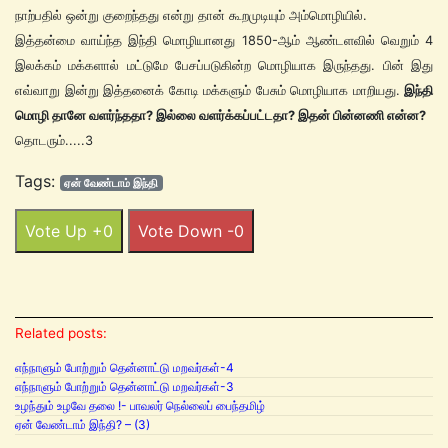
நாற்பதில் ஒன்று குறைந்தது என்று தான் கூறமுடியும் அம்மொழியில்.
இத்தன்மை வாய்ந்த இந்தி மொழியானது 1850-ஆம் ஆண்டளவில் வெறும் 4
இலக்கம் மக்களால் மட்டுமே பேசப்படுகின்ற மொழியாக இருந்தது. பின் இது
எவ்வாறு இன்று இத்தனைக் கோடி மக்களும் பேசும் மொழியாக மாறியது.
இந்தி
மொழி தானே வளர்ந்ததா? இல்லை வளர்க்கப்பட்டதா? இதன் பின்னணி என்ன?
தொடரும்.....3
Tags:
ஏன் வேண்டாம் இந்தி
Vote Up +0
Vote Down -0
Related posts:
எந்நாளும் போற்றும் தென்னாட்டு மறவர்கள்-4
எந்நாளும் போற்றும் தென்னாட்டு மறவர்கள்-3
உழந்தும் உழவே தலை !- பாவலர் நெல்லைப் பைந்தமிழ்
ஏன் வேண்டாம் இந்தி? – (3)