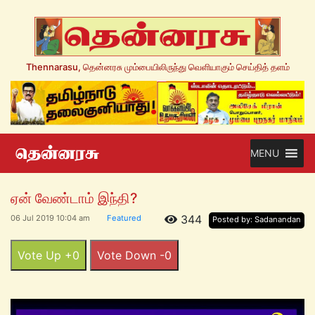
Thennarasu, தென்னரசு மும்பையிலிருந்து வெளியாகும் செய்தித் தளம்
MENU
ஏன் வேண்டாம் இந்தி?
344
06 Jul 2019 10:04 am
Featured
Posted by: Sadanandan
Vote Up +0
Vote Down -0