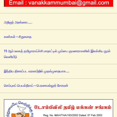
அறிஞர் அண்ணா…..
கண்கள் – சிறுகதை
11 ஆம் உலகத் தமிழாராய்ச்சி மாநாட்டில் மும்பை குமணராசனின் இலக்கிய நூல்
வெளியீடு
இந்திய திரைப்பட வரலாற்றில் முதல்முறையாக….
செம்புலப் பெயல்நீராய் – பெரணமல்லூர் சேகரன்