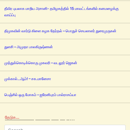
தீவிர புயலாக மாறிய அசானி- தமிழகத்தில் 15 மாவட்டங்களில் கனமழைக்கு
வாய்ப்பு
திமுகவின் வார்டு கிளை கழக தேர்தல் – பொதுச் செயலாளர் துரைமுருகன்
துளசி – அமுதா பாலகிருஷ்ணன்
முத்துக்கொடிக்கொரு முகவரி – வடலூர் ஜெகன்
முக்கால்…ஆம்! – சக.மானேசா
பெஞ்சில் ஒரு மோகம் – ஐரேனிபுரம் பால்ராசய்யா
தேடுக…