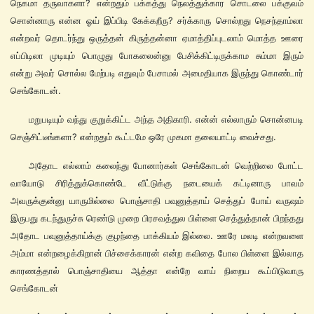
நெகமா தருவாகளா? என்றதும் பக்கத்து நெலத்துக்கார சொடலை பக்குவம்
சொன்னாரு என்ன ஓய் இப்பிடி கேக்கறீரு? சர்க்காரு சொல்றது நெசந்தாம்லா
என்றவர் தொடர்ந்து ஒருத்தன் கிருத்தன்னா ஏமாத்திப்புடலாம் மொத்த ஊரை
எப்பிடிலா முடியும் பொழுது போகலைன்னு பேசிக்கிட்டிருக்காம சும்மா இரும்
என்று அவர் சொல்ல மேற்படி எதுவும் பேசாமல் அமைதியாக இருந்து கொண்டார்
செங்கோடன்.
மறுபடியும் வந்து குறுக்கிட்ட அந்த அதிகாரி. என்ன் எல்லாரும் சொன்னபடி
செஞ்சிட்டீங்களா? என்றதும் கூட்டமே ஒரே முகமா தலையாட்டி வைச்சது.
அதோட எல்லாம் கலைந்து போனார்கள் செங்கோடன் வெற்றிலை போட்ட
வாயோடு சிரித்துக்கொண்டே வீட்டுக்கு நடையைக் கட்டினாரு பாவம்
அவருக்குன்னு யாருமில்லை பொஞ்சாதி பவுனுத்தாய் செத்துப் போய் வருஷம்
இருபது கடந்துருச்சு ரெண்டு முறை பிரசவத்துல பிள்ளை செத்துத்தான் பிறந்தது
அதோட பவுனுத்தாய்க்கு குழந்தை பாக்கியம் இல்லை. ஊரே மலடி என்றவளை
அம்மா என்றழைக்கிறான் பிச்சைக்காரன் என்ற கவிதை போல பிள்ளை இல்லாத
காரணத்தால் பொஞ்சாதியை ஆத்தா என்றே வாய் நிறைய கூப்பிடுவாரு
செங்கோடன்