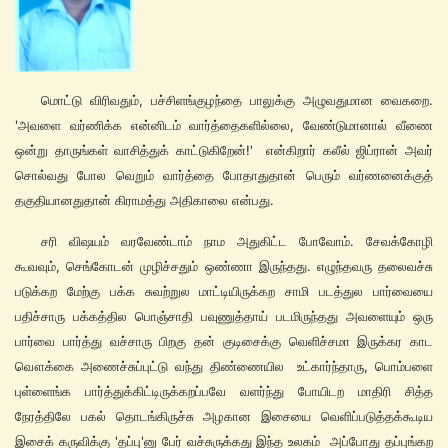
மொட்டு விரிவதும், பச்சிளங்குழந்தை பாலுக்கு அழுவதுமான வைகறை.
'அவளை வர்ணிக்க என்னிடம் வார்த்தைகளில்லை, வேண்டுமானால் வீணை
ஒன்று தாருங்கள் வாசித்துக் காட்டுகிறேன்!' என்கிறார் கலீல் ஜிப்ரான் அவர்
சொல்வது போல வெறும் வார்த்தை போதாதுதான் பெரும் வர்ணனைக்குத்
தகுதியானதுதான் கிராமத்து அதிகாலை என்பது.
சரி விஷயம் வரவேண்டாம் நாம அதுகிட்ட போவோம். சேவக்கோழி
கூவவும், செங்கோடன் முழிச்சதும் ஒண்ணா இருந்தது. எழுந்தவரு தலைவச்சு
படுக்கற மேற்கு பக்க சுவற்றுல மாட்டியிருக்கற சாமி படத்துல பார்வையை
பதிச்சாரு பக்கத்தில பொஞ்சாதி பவுணுத்தாய் படமிருந்தது அவளையும் ஒரு
பார்வை பார்த்து வச்சாரு பிறகு தன் குடிசைக்கு வெளிச்சமா இருக்கர காட
வௌக்கை அணைச்சுப்புட்டு வந்து திண்ணையில உட்கார்ந்தாரு, பொம்பளை
புள்ளைங்க பார்த்துக்கிட்டிருக்கறப்பவே வளர்ந்து போயிடற மாதிரி சித்த
நேரத்திலே பகல் தொடங்கிருச்சு அழகான இசையை வெளிப்படுத்தக்கூடிய
இசைக் கருவிக்கு 'தப்பு'னு பேர் வச்சுருக்கது இந்த உலகம் அப்போது தப்புங்கற