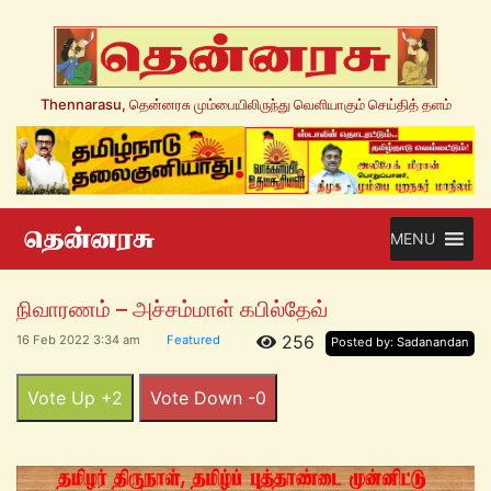
Thennarasu, தென்னரசு மும்பையிலிருந்து வெளியாகும் செய்தித் தளம்
MENU
நிவாரணம் – அச்சம்மாள் கபில்தேவ்
256
16 Feb 2022 3:34 am
Featured
Posted by: Sadanandan
Vote Up +2
Vote Down -0