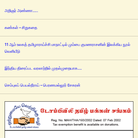
அறிஞர் அண்ணா…..
கண்கள் – சிறுகதை
11 ஆம் உலகத் தமிழாராய்ச்சி மாநாட்டில் மும்பை குமணராசனின் இலக்கிய நூல்
வெளியீடு
இந்திய திரைப்பட வரலாற்றில் முதல்முறையாக….
செம்புலப் பெயல்நீராய் – பெரணமல்லூர் சேகரன்