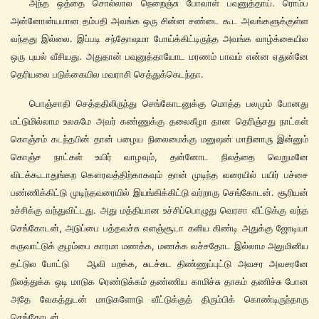
அந்த ஒத்தை சொல்லால நெறைஞ்சு போவாள் பவுனுத்தாய். ரொம்ப
அன்னோன்யமான தம்பதி அவங்க ஒரு சின்ன சண்டை கூட அவங்களுக்குள்ள
வந்தது இல்லை. இப்படி சந்தோஷமா போய்க்கிட்டிருந்த அவங்க வாழ்க்கையில
ஒரு புயல் வீசியது. அதுதான் பவுனுத்தாயோட மரணம் பாவம் என்ன ஏதுன்னே
தெரியலை படுக்கையில மவராசி செத்துக்கெடந்தா.
பொஞ்சாதி செத்ததிலிருந்து செங்கோடனுக்கு மொத்த பலமும் போனது
மட்டுமில்லாம உலகமே அவர் கண்ணுக்கு தலைகீழா தான தெரிஞ்சது நாட்கள்
கொஞ்சம் கடந்தபின் தான் பழைய நிலைமைக்கு மனுஷன் மாறினாரு இன்னும்
கொஞ்ச நாட்கள் உயிர் வாழவும், தன்னோட நிலத்தை வெறுமனே
விடக்கூடாதுங்கற கௌரவத்திற்காகவும் தான் முடிந்த வரையில் பயிர் பச்சை
பண்ணிக்கிட்டு முடிந்தவரையில் இயங்கிக்கிட்டு வர்றாரு செங்கோடன். சூரியன்
உச்சிக்கு வந்துவிட்டது. அது மத்தியான உச்சிப்பொழுது வெரசா வீட்டுக்கு வந்த
செங்கோடன், அடுப்பை பத்தவச்சு எளஞ்சூடா களிய கிண்டி அதுக்கு ஜோடியா
கருவாட்டுக் குழம்பை காரமா மணக்க, மணக்க வச்சதோட இல்லாம அலுமினிய
தட்டுல போட்டு ஆவி பறக்க, சுடச்சுட திண்ணுப்புட்டு அவசர அவசரனே
நிலத்துக்க ஒடி மாடுக ரெண்டுக்கம் தண்ணிய காமிச்சு தாகம் தணிச்சு போன
அதே வேகத்துடன் மாடுகளோடு வீட்டுக்குத் திரும்பிக் கொண்டிருந்தாரு
செங்கோடன்.