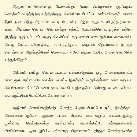
ஆளுக காடுகறைன்னு வேலைக்குப் போற பொழுதாச்சு சூரியனும்
கொஞ்சம் உயரத்திற்கு வந்திருந்தது. செங்கோடன் உட்பட ஊர் மக்களும் பச்சை
நிறம் பூசுன அந்த அரசாங்க கட்டிடம் முன்பு ஆஜரானது. கூடியிருந்த ஜனங்க
சும்மா இல்லாம தொன, தொனன்னு சத்தம் போட்டுக்கொண்டிருக்க உள்ளே
இருந்து ஒரு டிப்-டாப் ஆளு வெளிப்பட்டாரு என்ன என்பதுபோல சைகையில
அவரு கேட்க விஷயத்தை கூட்டத்திலுள்ள ஒருவன் நெவாரணம் தர்றதா
சொன்னாக அதுக்குத்தேன் மொறையா ஏதோ மனுவாமில்லே அதை கொடுக்க
வந்துக்கீறோம்.
அதிகாரி புரிந்து கொண்டவராய் பக்கத்திலுள்ள ஒரு அறையைக்காட்டி
உள்ள ஒரு அட்டையில செஞ்ச பொட்டி இருக்கும் அதுக்குள்ளார உங்க மனுவுல
அவங்கவங்க போட்டோவை ஒட்டி கையெழுத்தையோ அல்லது கட்டை விரல்ல
மை உருட்டியோ போட்டுட்டு போங்க என்றார்.
அதிகாரி சொன்னதற்கேற்ப மொத்த பேரும் போட்டோ ஒட்டி நிலத்தோட
அளவையும் குறிச்சு மனுவுல கட்டை விரலை மை உருட்டி வைக்கறதுக்கு
முன்னாடி வெற்றிலைக்கு சுண்ணாம்பு தடவிக்கிட்டே சந்தேகததைக்
கிளப்பினாரு ஆமா இப்பிடி சர்க்காரு நெவாரணம் தர்றதா சொல்றாங்களே