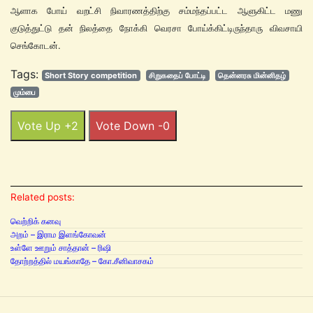
ஆளாக போய் வறட்சி நிவாரணத்திற்கு சம்மந்தப்பட்ட ஆளுகிட்ட மணு
குடுத்துட்டு தன் நிலத்தை நோக்கி வெரசா போய்க்கிட்டிருந்தாரு விவசாயி
செங்கோடன்.
Tags:
Short Story competition
சிறுகதைப் போட்டி
தென்னரசு மின்னிதழ்
மும்பை
Vote Up +2
Vote Down -0
Related posts:
வெற்றிக் கனவு
அறம் – இராம இளங்கோவன்
உள்ளே ஊறும் சாத்தான் – ரிஷி
தோற்றத்தில் மயங்காதே – கோ.சீனிவாசகம்