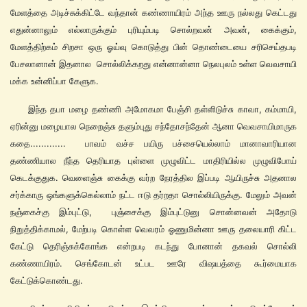
மேளத்தை அடிச்சுக்கிட்டே வந்தான் கண்ணாயிரம் அந்த ஊரு நல்லது கெட்டது
எதுன்னாலும் எல்லாருக்கும் புரியும்படி சொல்றவன் அவன், கைக்கும்,
மேளத்திற்கம் சிறசா ஒரு ஓய்வு கொடுத்து பின் தொண்டையை சரிசெய்தபடி
பேசலானான் இதனால சொல்லிக்கறது என்னான்னா நெலபுலம் உள்ள வெவசாயி
மக்க உன்னிப்பா கேளுக.
இந்த தபா மழை தண்ணி அமோகமா பேஞ்சி தள்ளிடுச்சு காவா, கம்மாயி,
ஏரின்னு மழையால நெறைஞ்சு தளும்புது சந்தோசந்தேன் ஆனா வெவசாயிமாருக
கதை............. பாவம் வச்ச பயிரு பச்சையெல்லாம் மானாவாரியான
தண்ணியால நீந்த தெரியாத புள்ளை முழுவிட்ட மாதிரியில்ல முழுவிபோய்
கெடக்குதுக. வெளைஞ்சு கைக்கு வர்ற நேரத்தில இப்படி ஆயிருச்சு அதனால
சர்க்காரு ஒங்களுக்கெல்லாம் நட்ட ஈடு தர்றதா சொல்லியிருக்கு. மேலும் அவன்
நஞ்கைச்கு இம்புட்டு, புஞ்சைக்கு இம்புட்டுனு சொன்னவன் அதோடு
நிறுத்திக்காமல், மேற்படி கொள்ள வெவரம் ஓணுமின்னா ஊரு தலையாரி கிட்ட
கேட்டு தெரிஞ்சுக்கோங்க என்றபடி கடந்து போனான் தகவல் சொல்லி
கண்ணாயிரம். செங்கோடன் உட்பட ஊரே விஷயத்தை கூர்மையாக
கேட்டுக்கொண்டது.