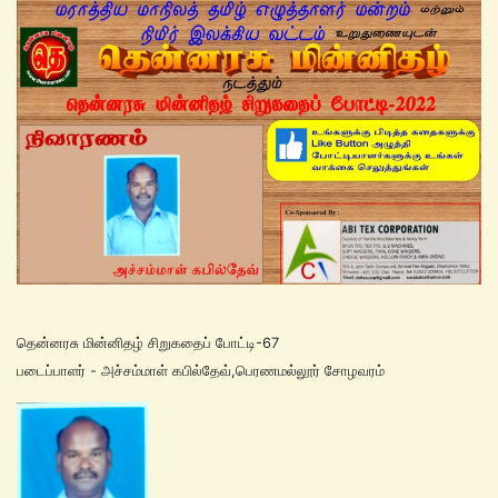
தென்னரசு மின்னிதழ் சிறுகதைப் போட்டி-67
படைப்பாளர் - அச்சம்மாள் கபில்தேவ்,பெரணமல்லூர் சோழவரம்