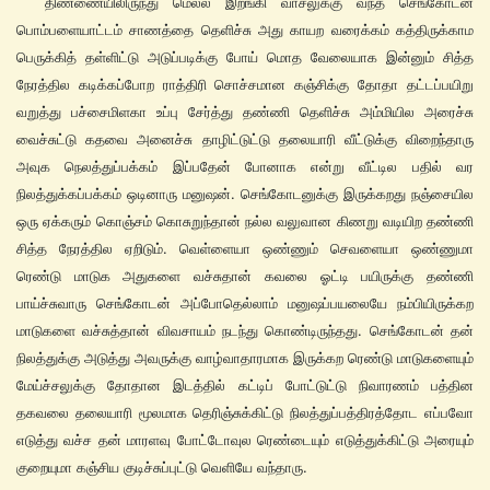
திண்ணையிலிருந்து மெல்ல இறங்கி வாசலுக்கு வந்த செங்கோடன்
பொம்பளையாட்டம் சாணத்தை தெளிச்சு அது காயற வரைக்கம் கத்திருக்காம
பெருக்கித் தள்ளிட்டு அடுப்படிக்கு போய் மொத வேலையாக இன்னும் சித்த
நேரத்தில கடிக்கப்போற ராத்திரி சொச்சமான கஞ்சிக்கு தோதா தட்டப்பயிறு
வறுத்து பச்சைமிளகா உப்பு சேர்த்து தண்ணி தெளிச்சு அம்மியில அரைச்சு
வைச்சுட்டு கதவை அனைச்சு தாழிட்டுட்டு தலையாரி வீட்டுக்கு விறைந்தாரு
அவுக நெலத்துப்பக்கம் இப்பதேன் போனாக என்று வீட்டில பதில் வர
நிலத்துக்கப்பக்கம் ஒடினாரு மனுஷன். செங்கோடனுக்கு இருக்கறது நஞ்சையில
ஒரு ஏக்கரும் கொஞ்சம் கொசுறுந்தான் நல்ல வலுவான கிணறு வடியிற தண்ணி
சித்த நேரத்தில ஏறிடும். வெள்ளையா ஒண்ணும் செவளையா ஒண்ணுமா
ரெண்டு மாடுக அதுகளை வச்சுதான் கவலை ஓட்டி பயிருக்கு தண்ணி
பாய்ச்சுவாரு செங்கோடன் அப்போதெல்லாம் மனுஷப்பயலையே நம்பியிருக்கற
மாடுகளை வச்சுத்தான் விவசாயம் நடந்து கொண்டிருந்தது. செங்கோடன் தன்
நிலத்துக்கு அடுத்து அவருக்கு வாழ்வாதாரமாக இருக்கற ரெண்டு மாடுகளையும்
மேய்ச்சலுக்கு தோதான இடத்தில் கட்டிப் போட்டுட்டு நிவாரணம் பத்தின
தகவலை தலையாரி மூலமாக தெரிஞ்சுக்கிட்டு நிலத்துப்பத்திரத்தோட எப்பவோ
எடுத்து வச்ச தன் மாரளவு போட்டோவுல ரெண்டையும் எடுத்துக்கிட்டு அரையும்
குறையுமா கஞ்சிய குடிச்சுப்புட்டு வெளியே வந்தாரு.