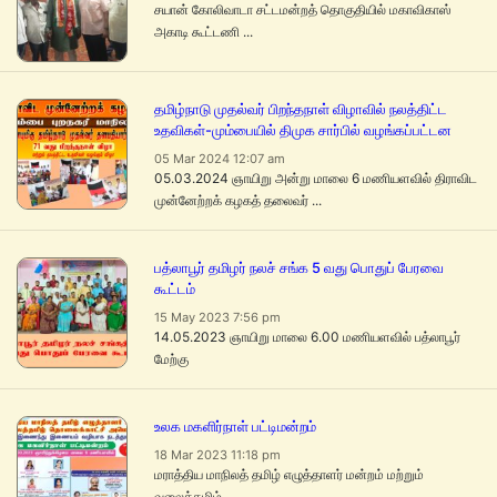
சயான் கோலிவாடா சட்டமன்றத் தொகுதியில் மகாவிகாஸ்
அகாடி கூட்டணி ...
தமிழ்நாடு முதல்வர் பிறந்தநாள் விழாவில் நலத்திட்ட
உதவிகள்-மும்பையில் திமுக சார்பில் வழங்கப்பட்டன
05 Mar 2024 12:07 am
05.03.2024 ஞாயிறு அன்று மாலை 6 மணியளவில் திராவிட
முன்னேற்றக் கழகத் தலைவர் ...
பத்லாபூர் தமிழர் நலச் சங்க 5 வது பொதுப் பேரவை
கூட்டம்
15 May 2023 7:56 pm
14.05.2023 ஞாயிறு மாலை 6.00 மணியளவில் பத்லாபூர்
மேற்கு
உலக மகளிர்நாள் பட்டிமன்றம்
18 Mar 2023 11:18 pm
மராத்திய மாநிலத் தமிழ் எழுத்தாளர் மன்றம் மற்றும்
வலைத்தமிழ் ...