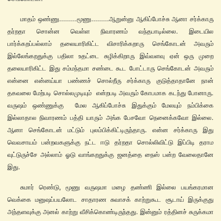
மாதம் ஒண்ணு.........மூணு.........ஆறுன்னு ஆகிப்போச்சு ஆனா சர்க்காரு
தர்றதா சொன்ன வெள்ள நிவாரணம் வந்தபாடில்லை. இடையில
பார்க்கறப்பல்லாம் தலையாரிகிட்ட விசாரிக்கறாரு செங்கோடன் அவரும்
இல்லேங்கறதுக்கு பதிலா உதட்டை சுழிக்கிறாரு இவ்வளவு ஏன் ஒரு முறை
தலையாரிகிட்ட இது சம்மந்தமா சண்டை கூட போட்டாரு செங்கோடன் அவரும்
என்னை என்னய்யா பண்ணச் சொல்றீரு சர்க்காரு குடுத்தாதானே நான்
தகவலை மேற்படி சொல்லமுடியும் என்றபடி அவரும் கோபமாக கடந்து போனாரு.
வருஷம் ஒண்ணுக்கு மேல ஆகிப்போச்சு இதுக்கும் மேலயும் நம்பிக்கை
இல்லாதால நிவாரணம் பத்தி யாரும் அங்க பேசவோ நெனைக்கவோ இல்லை.
ஆனா செங்கோடன் மட்டும் புலம்பிக்கிட்டிருந்தாரு. என்ன சர்க்காரு இது
வெவசாயம் பன்றவகளுக்கு நட்ட ஈடு தர்றதா சொல்லிவிட்டு இப்பிடி தராம
வுட்டுருச்சே அல்லாம் ஓடு வாங்கறதுக்கு ஜனத்தை நைஸ் பன்ற வேலைதானே
இது.
சுமார் ரெண்டு, மூணு வருஷமா மழை தண்ணி இல்லை பயங்கரமான
வெக்கை மனுஷப்பயலோட சாதாரண சுவாசக் காற்றுகூட சூடாய் இருக்குது
அந்தளவுக்கு அனல் காற்று வீசிக்கொண்டிருந்தது. இன்னும் ரத்தினச் சுருக்கமா