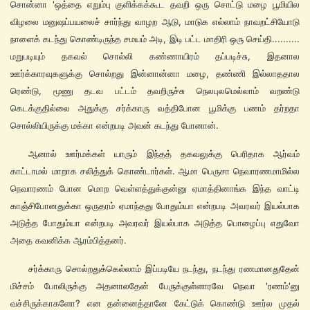
சொன்னா 'ஒத்தை எறும்பு குளிக்கக்கூட தவறி ஒரு சொட்டு மழை பூமியில
விழலை மனுஷப்பயலைச் சார்ந்து வாழற ஆடு, மாடுக எல்லாம் நாவறட்சியோடு
நாளைக் கடந்து கொண்டிருந்த சமயம் அடி, இடி பட்ட மாதிரி ஒரு செய்தி..........
மறுபடியும் தகவல் சொல்லி கண்ணாயிரம் தப்படிச்சு, இதனால
ஊர்க்காரவுகளுக்கு சொல்றது இன்னான்னா மழை, தண்ணி இல்லாததால
ரெண்டு, மூணு தடவ பட்டம் தவறிருச்சு நெலபுலமெல்லாம் வறண்டு
கெடக்குதில்லை அதுக்கு சர்க்காரு வத்திபோன பூமிக்கு பணம் தர்றதா
சொல்லியிருக்கு மக்கா என்றபடி அவன் கடந்து போனான்.
ஆனால் ஊர்மக்கள் யாரும் இந்தத் தகவலுக்கு பெரிதாக ஆர்வம்
காட்டாமல் மாறாக சலித்துக் கொண்டார்கள். ஆமா பெருசா நெவாரணமாமில்ல
நெவாரணம் போன மொற வெள்ளத்துக்குன்னு ஏமாத்தினாங்க இந்த வாட்டி
காஞ்சிபோனதுக்கா ஒருதரம் ஏமாந்தது போதும்யா என்றபடி அவரவர் இயல்பாக
அடுத்த போதும்யா என்றபடி அவரவர் இயல்பாக அடுத்த பொழைப்பு எதுவோ
அதை கவனிக்க ஆரம்பித்தனர்.
சர்க்காரு சொல்றதுக்கெல்லாம் இப்படியே நடந்து, நடந்து ரணமானதுதேன்
மிச்சம் போலிருக்கு அதனாலதேன் பேருக்குள்ளாரவே நெவா 'ரணம்'னு
வச்சிருக்காகளோ? என தன்னைத்தானே கேட்டுக் கொண்டு ஊர்ல முதல்