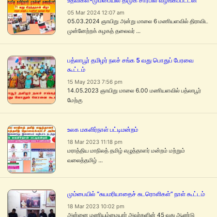
உதவிகள்-மும்பையில் திமுக சார்பில் வழங்கப்பட்டன
05 Mar 2024 12:07 am
05.03.2024 ஞாயிறு அன்று மாலை 6 மணியளவில் திராவிட
முன்னேற்றக் கழகத் தலைவர் ...
பத்லாபூர் தமிழர் நலச் சங்க 5 வது பொதுப் பேரவை
கூட்டம்
15 May 2023 7:56 pm
14.05.2023 ஞாயிறு மாலை 6.00 மணியளவில் பத்லாபூர்
மேற்கு
உலக மகளிர்நாள் பட்டிமன்றம்
18 Mar 2023 11:18 pm
மராத்திய மாநிலத் தமிழ் எழுத்தாளர் மன்றம் மற்றும்
வலைத்தமிழ் ...
மும்பையில் “சுயமரியாதைச் சுடரொளிகள்” நாள் கூட்டம்
18 Mar 2023 10:02 pm
அன்னை மணியம்மையார் அவர்களின் 45 வது ஆண்டு