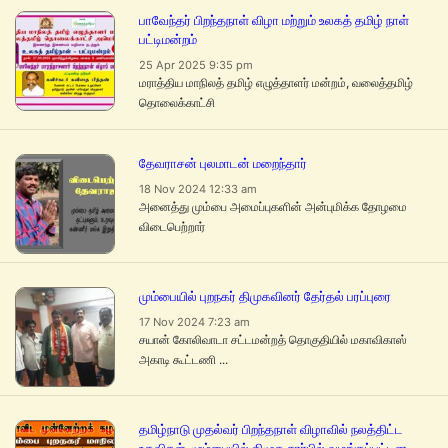
பாவேந்தர் பிறந்தநாள் விழா மற்றும் உலகத் தமிழ் நாள்
பட்டிமன்றம்
25 Apr 2025 9:35 pm
மராத்திய மாநிலத் தமிழ் எழுத்தாளர் மன்றம், வலைத்தமிழ்
தொலைக்காட்சி
தேவராசன் புலமாடன் மறைந்தார்
18 Nov 2024 12:33 am
அனைத்து மும்பை அமைப்புகளின் அன்புமிக்க தோழமை
விடைபெற்றார்
மும்பையில் புறநகர் திமுகவினர் தேர்தல் பரப்புரை
17 Nov 2024 7:23 am
சயான் கோலிவாடா சட்டமன்றத் தொகுதியில் மகாவிகாஸ்
அகாடி கூட்டணி ...
தமிழ்நாடு முதல்வர் பிறந்தநாள் விழாவில் நலத்திட்ட