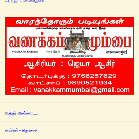
பேரறிஞர் அண்ணாதுரை
அறிஞர் அண்ணா…..
கண்கள் – சிறுகதை