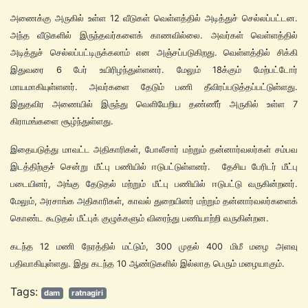
அணைக்கு அருகில் உள்ள 12 வீடுகள் வெள்ளத்தில் அடித்துச் செல்லப்பட்டன.
அந்த வீடுகளில் இருந்தவர்களைக் காணவில்லை. அவர்கள் வெள்ளத்தில்
அடித்துச் செல்லப்பட்டிருக்கலாம் என அஞ்சப்படுகிறது. வெள்ளத்தில் சிக்கி
இதுவரை 6 பேர் உயிரிழந்துள்ளனர். மேலும் 18க்கும் மேற்பட்டோர்
மாயமாகியுள்ளனர். அவர்களை தேடும் பணி தீவிரப்படுத்தப்பட்டுள்ளது.
இதுதவிர அணையில் இருந்து வெளியேறிய தண்ணீர் அருகில் உள்ள 7
கிராமங்களை சூழ்ந்துள்ளது.
இதையடுத்து மாவட்ட அதிகாரிகள், போலீசார் மற்றும் தன்னார்வலர்கள் சம்பவ
இடத்திற்குச் சென்று மீட்பு பணியில் ஈடுபட்டுள்ளனர். தேசிய பேரிடர் மீட்பு
படையினர், அங்கு தேடுதல் மற்றும் மீட்பு பணியில் ஈடுபட்டு வருகின்றனர்.
மேலும், அரசாங்க அதிகாரிகள், காவல் துறையினர் மற்றும் தன்னார்வலர்களைக்
கொண்ட கூடுதல் மீட்புக் குழுக்களும் விரைந்து பணியாற்றி வருகின்றன.
கடந்த 12 மணி நேரத்தில் மட்டும், 300 முதல் 400 மிமீ மழை அளவு
பதிவாகியுள்ளது. இது கடந்த 10 ஆண்டுகளில் இல்லாத பெரும் மழையாகும்.
Tags:
dam
ratnagiri