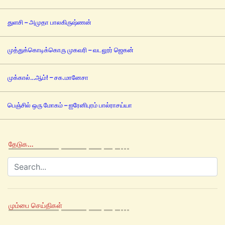
துளசி – அமுதா பாலகிருஷ்ணன்
முத்துக்கொடிக்கொரு முகவரி – வடலூர் ஜெகன்
முக்கால்…ஆம்! – சக.மானேசா
பெஞ்சில் ஒரு மோகம் – ஐரேனிபுரம் பால்ராசய்யா
தேடுக…
மும்பை செய்திகள்