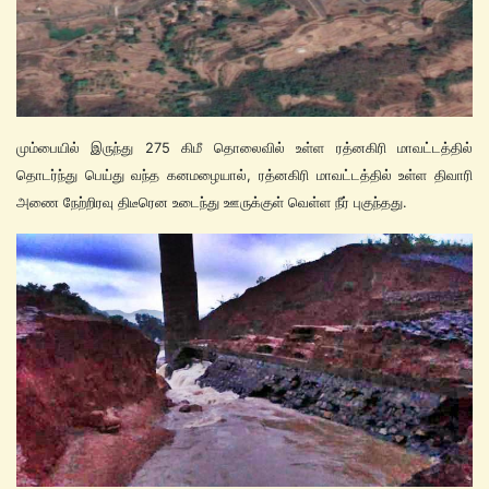
மும்பையில் இருந்து 275 கிமீ தொலைவில் உள்ள ரத்னகிரி மாவட்டத்தில்
தொடர்ந்து பெய்து வந்த கனமழையால், ரத்னகிரி மாவட்டத்தில் உள்ள திவாரி
அணை நேற்றிரவு திடீரென உடைந்து ஊருக்குள் வெள்ள நீர் புகுந்தது.