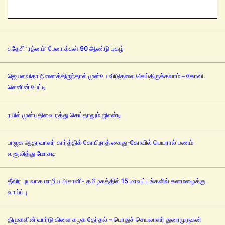
சுதேசி ’ரத்னம்’ பேனாக்கள் 90 ஆண்டு புகழ்
ஜெயலலிதா நினைத்திருந்தால் முன்பே விடுதலை செய்திருக்கலாம் – கோவி.
லெனின் பேட்டி
ரயில் முன்பதிவை ரத்து செய்தாலும் ஜிஎஸ்டி
பாஜக ஆதரவாளர் கார்த்திக் கோபிநாத் கைது-கோவில் பெயரால் பணம்
வசூலித்து மோசடி
தீவிர புயலாக மாறிய அசானி- தமிழகத்தில் 15 மாவட்டங்களில் கனமழைக்கு
வாய்ப்பு
திமுகவின் வார்டு கிளை கழக தேர்தல் – பொதுச் செயலாளர் துரைமுருகன்