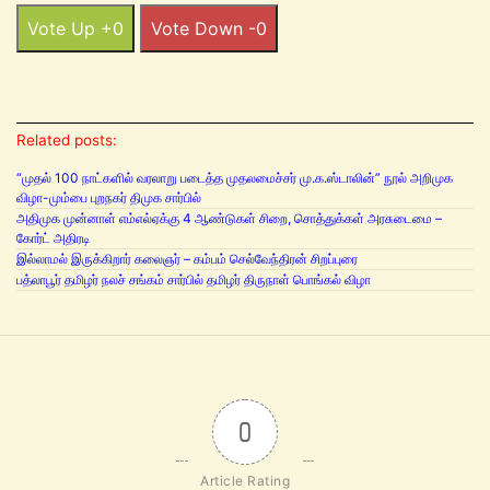
Vote Up +0
Vote Down -0
Related posts:
“முதல் 100 நாட்களில் வரலாறு படைத்த முதலமைச்சர் மு.க.ஸ்டாலின்” நூல் அறிமுக
விழா-மும்பை புறநகர் திமுக சார்பில்
அதிமுக முன்னாள் எம்எல்ஏக்கு 4 ஆண்டுகள் சிறை, சொத்துக்கள் அரசுடைமை –
கோர்ட் அதிரடி
இல்லாமல் இருக்கிறார் கலைஞர் – கம்பம் செல்வேந்திரன் சிறப்புரை
பத்லாபூர் தமிழர் நலச் சங்கம் சார்பில் தமிழர் திருநாள் பொங்கல் விழா
0
Article Rating