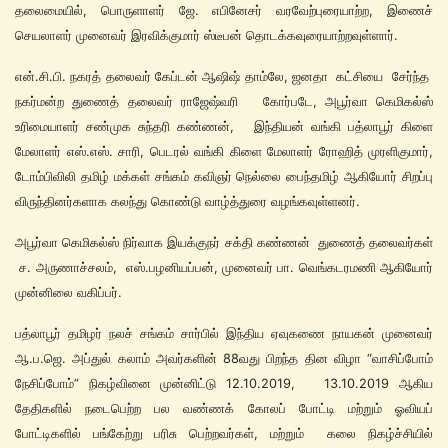
தலைமையில், பொருளாளர் ஜே. எபினேசர் வரவேற்புரையாற்ற, இணைச்
செயலாளர் முனைவர் இரவிக்குமார் ஸ்டீபன் தொடக்கவுரையாற்றவுள்ளார்.
என்.சி.பி. நகரத் தலைவர் கேப்டன் ஆஷிஷ் தாம்லே, ஜனதா கட்சியை சேர்ந்த
நகர்மன்ற துணைத் தலைவர் ராஜேஷ்வரி கோர்படே, அபூர்வா கெமிகல்ஸ்
உரிமையாளர் சண்முக சுந்தரி கண்ணன், இந்தியன் வங்கி பத்லாபூர் கிளை
மேலாளர் எஸ்.எஸ். சாரி, பெடரல் வங்கி கிளை மேலாளர் ரோஹித் முரளிகுமார்,
டோம்பிவிலி தமிழ் மக்கள் சங்கம் கவிஞர் நெல்லை பைந்தமிழ் ஆகியோர் சிறப்பு
விருந்தினர்களாக கலந்து கொண்டு வாழ்த்துரை வழங்கவுள்ளனர்.
அபூர்வா கெமிகல்ஸ் நிர்வாக இயக்குநர் சக்தி கண்ணன் துணைத் தலைவர்கள்
ச. அருணாச்சலம், எஸ்.பழனியப்பன், முனைவர் பா. வெங்கடரமணி ஆகியோர்
முன்னிலை வகிப்பர்.
பத்லாபூர் தமிழர் நலச் சங்கம் சார்பில் இந்திய ஏவுகணை நாயகன் முனைவர்
ஆ.ப.ஜெ. அப்துல் கலாம் அவர்களின் 88வது பிறந்த தின விழா “வாசிப்போம்
நேசிப்போம்” நிகழ்வினை முன்னிட்டு 12.10.2019, 13.10.2019 ஆகிய
தேதிகளில் நடைபெற்ற பல வண்ணக் கோலப் போட்டி மற்றும் ஓவியப்
போட்டிகளில் பங்கேற்று பரிசு பெற்றவர்கள், மற்றும் கலை நிகழ்ச்சியில்