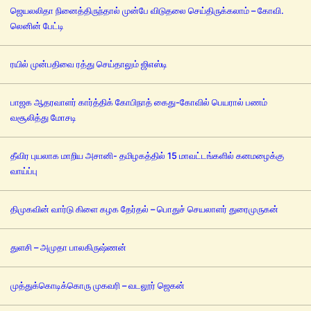
ஜெயலலிதா நினைத்திருந்தால் முன்பே விடுதலை செய்திருக்கலாம் – கோவி.
லெனின் பேட்டி
ரயில் முன்பதிவை ரத்து செய்தாலும் ஜிஎஸ்டி
பாஜக ஆதரவாளர் கார்த்திக் கோபிநாத் கைது-கோவில் பெயரால் பணம்
வசூலித்து மோசடி
தீவிர புயலாக மாறிய அசானி- தமிழகத்தில் 15 மாவட்டங்களில் கனமழைக்கு
வாய்ப்பு
திமுகவின் வார்டு கிளை கழக தேர்தல் – பொதுச் செயலாளர் துரைமுருகன்
துளசி – அமுதா பாலகிருஷ்ணன்
முத்துக்கொடிக்கொரு முகவரி – வடலூர் ஜெகன்