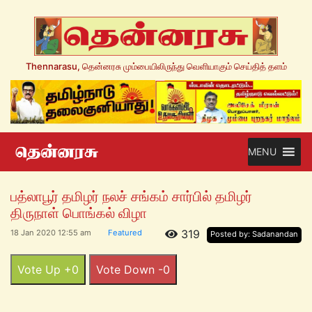
Thennarasu, தென்னரசு மும்பையிலிருந்து வெளியாகும் செய்தித் தளம்
MENU
பத்லாபூர் தமிழர் நலச் சங்கம் சார்பில் தமிழர்
திருநாள் பொங்கல் விழா
319
18 Jan 2020 12:55 am
Featured
Posted by: Sadanandan
Vote Up +0
Vote Down -0