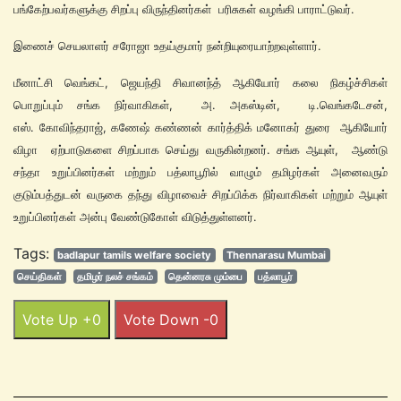
பங்கேற்பவர்களுக்கு சிறப்பு விருந்தினர்கள் பரிசுகள் வழங்கி பாராட்டுவர்.
இணைச் செயலாளர் சரோஜா உதய்குமார் நன்றியுரையாற்றவுள்ளார்.
மீனாட்சி வெங்கட், ஜெயந்தி சிவானந்த் ஆகியோர் கலை நிகழ்ச்சிகள்
பொறுப்பும் சங்க நிர்வாகிகள், அ. அகஸ்டின், டி.வெங்கடேசன்,
எஸ். கோவிந்தராஜ், கணேஷ் கண்ணன் கார்த்திக் மனோகர் துரை ஆகியோர்
விழா ஏற்பாடுகளை சிறப்பாக செய்து வருகின்றனர். சங்க ஆயுள், ஆண்டு
சந்தா உறுப்பினர்கள் மற்றும் பத்லாபூரில் வாழும் தமிழர்கள் அனைவரும்
குடும்பத்துடன் வருகை தந்து விழாவைச் சிறப்பிக்க நிர்வாகிகள் மற்றும் ஆயுள்
உறுப்பினர்கள் அன்பு வேண்டுகோள் விடுத்துள்ளனர்.
Tags:
badlapur tamils welfare society
Thennarasu Mumbai
செய்திகள்
தமிழர் நலச் சங்கம்
தென்னரசு மும்பை
பத்லாபூர்
Vote Up +0
Vote Down -0