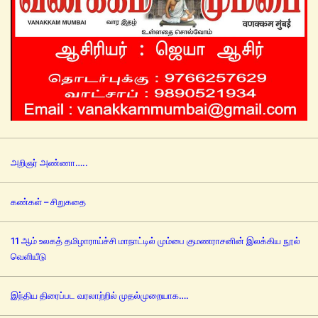
அறிஞர் அண்ணா…..
கண்கள் – சிறுகதை
11 ஆம் உலகத் தமிழாராய்ச்சி மாநாட்டில் மும்பை குமணராசனின் இலக்கிய நூல்
வெளியீடு
இந்திய திரைப்பட வரலாற்றில் முதல்முறையாக….