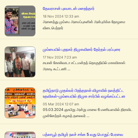
தேவராசன் புலமாடன் மறைந்தார்
18 Nov 2024 12:33 am
அனைத்து மும்பை அமைப்புகளின் அன்புமிக்க தோழமை
விடைபெற்றார்
மும்பையில் புறநகர் திமுகவினர் தேர்தல் பரப்புரை
17 Nov 2024 7:23 am
சயான் கோலிவாடா சட்டமன்றத் தொகுதியில் மகாவிகாஸ்
அகாடி கூட்டணி ...
தமிழ்நாடு முதல்வர் பிறந்தநாள் விழாவில் நலத்திட்ட
உதவிகள்-மும்பையில் திமுக சார்பில் வழங்கப்பட்டன
05 Mar 2024 12:07 am
05.03.2024 ஞாயிறு அன்று மாலை 6 மணியளவில் திராவிட
முன்னேற்றக் கழகத் தலைவர் ...
பத்லாபூர் தமிழர் நலச் சங்க 5 வது பொதுப் பேரவை