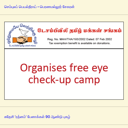
செம்புலப் பெயல்நீராய் – பெரணமல்லூர் சேகரன்
சுதேசி ’ரத்னம்’ பேனாக்கள் 90 ஆண்டு புகழ்