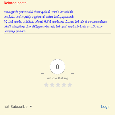
Related posts:
கலைஞரின் தூரிகையில் திரை ஓவியம்-ஸூம் செயலியில்
மராத்திய மாநில தமிழ் எழுத்தாளர் மன்ற போட்டி முடிவுகள்
10 ஆம் வகுப்பு புவியியல் மற்றும் 9,11ம் வகுப்புகளுக்கான தேர்வும் ரத்து-மகாராஷ்டிரா
பள்ளி கல்லூரிகளுக்கு விடுமுறை பொதுத் தேர்வுகள் வழக்கம் போல் நடைபெறும்-
மகாராஷ்ட்ரா அரசு
0
Article Rating
Subscribe
Login