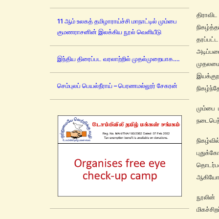
திராவி
11 ஆம் உலகத் தமிழாராய்ச்சி மாநாட்டில் மும்பை
நிகழ்த்
குமணராசனின் இலக்கிய நூல் வெளியீடு
தரப்பட்
அடிப்ப
இந்திய திரைப்பட வரலாற்றில் முதல்முறையாக….
முதலமைச
இயக்கு
செம்புலப் பெயல்நீராய் – பெரணமல்லூர் சேகரன்
நிகழ்ந்த
மும்பை 
நடைபெற
நிகழ்வ
புதுக
தொடர்ப
ஆகியோரி
நூலின்
மிகச்சி