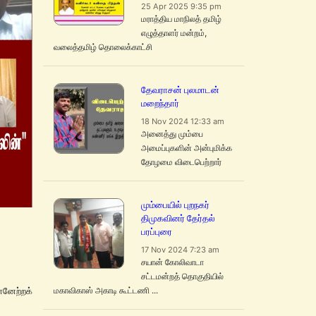
25 Apr 2025 9:35 pm
மராத்திய மாநிலத் தமிழ்
எழுத்தாளர் மன்றம்,
வலைத்தமிழ் தொலைக்காட்சி
தேவராசன் புலமாடன்
மறைந்தார்
18 Nov 2024 12:33 am
அனைத்து மும்பை
அமைப்புகளின் அன்புமிக்க
தோழமை விடைபெற்றார்
மும்பையில் புறநகர்
திமுகவினர் தேர்தல்
பரப்புரை
17 Nov 2024 7:23 am
சயான் கோலிவாடா
சட்டமன்றத் தொகுதியில்
மகாவிகாஸ் அகாடி கூட்டணி ...
னேற்றக்