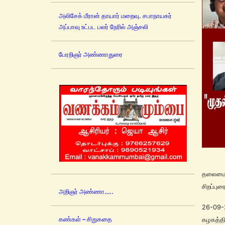
அலிசேக் மீரான் தாயார் மறைவு. சபாநாயகர்
அப்பாவு உட்பட பலர் நேரில் அஞ்சலி
பேரறிஞர் அண்ணாதுரை
தலைமை :
சிறப்புர
அறிஞர் அண்ணா…..
26-09-
கண்கள் – சிறுகதை
கழகத்தி