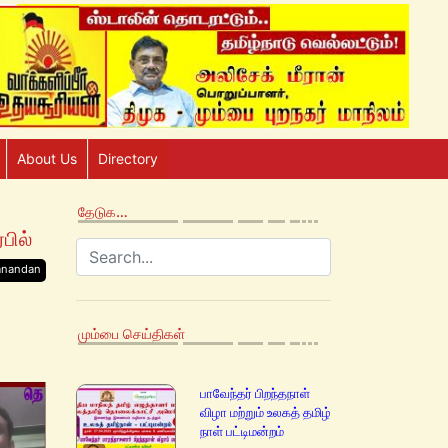
About Us
Directory
தேடுக…
பில்
anandan
மும்பை செய்திகள்
பாவேந்தர் பிறந்தநாள்
விழா மற்றும் உலகத் தமிழ்
நாள் பட்டிமன்றம்