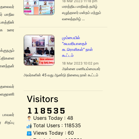
18 Mar 2023 11:18 pm
மராத்திய மாநிலத் தமிழ்
 தலைவர்
எழுத்தாளர் மன்றம் மற்றும்
ர் மாநில
வலைத்தமிழ் ...
கத்தின்
பாக உரை
மும்பையில்
“சுயமரியாதைச்
சுடரொளிகள்” நாள்
குநரும்
கூட்டம்
ய்திகளை
18 Mar 2023 10:02 pm
தானந்தன்
அன்னை மணியம்மையார்
அவர்களின் 45 வது ஆண்டு நினைவு நாள் கூட்டம்
த்தலைவர்
இளைஞரணி
Visitors
 பாவலர்
Users Today : 48
சிறப்பு
Total Users : 118535
Views Today : 60