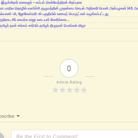
 இருக்கிறார் கலைஞர் – கம்பம் செல்வேந்திரன் சிறப்புரை
ிரா மாநில தொழில் வளர்ச்சி குழுமத்தின் முதன்மை செயல் அதிகாரி பொன்.அன்பழகன் IAS அ
கல்யாண்-கி, ஜோகேஸ்வரி-கி பகுதியில் உணவுப் பொருட்கள் வழங்கப்பட்டது.
குதியை சீல் வைக்க ராஜா உடையார் கோரிக்கை…
 தமிழர் நலச் சங்கம் சார்பில் தமிழர் திருநாள் பொங்கல் விழா
0
Article Rating
bscribe