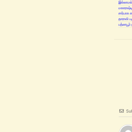
இல்லாமல்
மகாராஷ்ட
சார்பாக 
தாராவி ப
பத்லாபூர்
Su