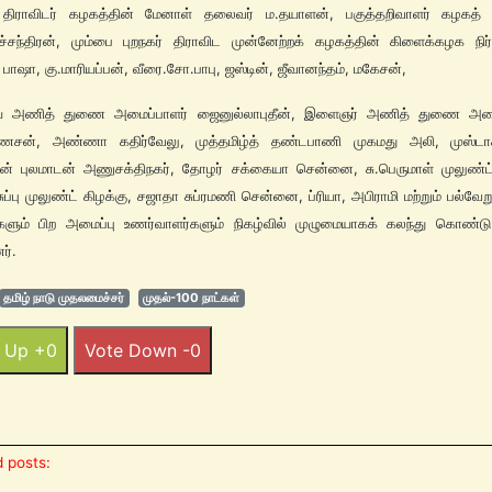
 திராவிடர் கழகத்தின் மேனாள் தலைவர் ம.தயாளன், பகுத்தறிவாளர் கழகத்
்சந்திரன், மும்பை புறநகர் திராவிட முன்னேற்றக் கழகத்தின் கிளைக்கழக நிர
் பாஷா, கு.மாரியப்பன், வீரை.சோ.பாபு, ஜஸ்டின், ஜீவானந்தம், மகேசன்,
ய அணித் துணை அமைப்பாளர் ஜைனுல்லாபுதீன், இளைஞர் அணித் துணை அமை
ேசன், அண்ணா கதிர்வேலு, முத்தமிழ்த் தண்டபாணி முகமது அலி, முஸ்டா
ன் புலமாடன் அணுசக்திநகர், தோழர் சக்கையா சென்னை, சு.பெருமாள் முலுண்ட் 
சுப்பு முலுண்ட் கிழக்கு, சஜாதா சுப்ரமணி சென்னை, ப்ரியா, அபிராமி மற்றும் பல்வே
ிகளும் பிற அமைப்பு உணர்வாளர்களும் நிகழ்வில் முழுமையாகக் கலந்து கொண்டு ச
ர்.
தமிழ் நாடு முதலமைச்சர்
முதல்-100 நாட்கள்
 Up +0
Vote Down -0
 posts: