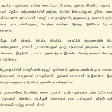
ட இயக்க எழுத்தாளர் கவிஞர் சண்.அருள் பிரகாசம், மும்பை திராவிடர் கழகத்
ன், ஜெத்தா தமிழ்ச்சங்கத்தின் தமிழகப் பிரதிநிதி இராம.விஜயன், மும்பை புறநக
லக்கிய அணி அமைப்பாளர் கவிஞர் வ.ரா.தமிழ்நேசன், திருவையாறு ஔவைப் பதிப்ப
ாசிரியர் மு.க.முகில்வேந்தன், பொறிஞர் விக்நேஷ் ஆனந்த் ஆகியோர் சிறப்
ினார்கள்.
ுரைக்குப் பின் திராவிட இயக்க இலக்கிய ஆராய்ச்சி நிறுவனத்தின் இயக்
பாசிரியருமான முனைவர் மு.கலைவேந்தன் தமது ஏற்புரையில் நிறைவாக பல செ
ப் பேசினார். இறுதியில் மும்பைப் புறநகர் திமுக இலக்கிய அணித் தலைவர் வே.ச
ை ஆற்றினார்.
தி.மு.கழகத்தின் பொறுப்பாளர் கருவூர் பழனிச்சாமி, மும்பை புறநகர் தி மு க அவை
 தேவதாசன், பொருளாளர் பி.கிருஷ்ணன், துணைச் செயலாளர் அ.இளங்கோ, 
ளர் ந.வசந்தகுமார் ஆகியோர் முன்னிலை வகித்தார்கள்.
் முல்லைக்கோ, பேராசிரியர் கமலா முருகன், தமிழ் எழுத்தாளர் மன்ற ஆலோசகர்
திருநாதன், திரைப்பட இயக்குநர் இசைக்கவி நல்ல அறிவழகன், மற்றும் பலர் 
ினர்களாகக் கலந்து கொண்டார்கள்.