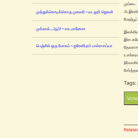
மும்பை
அ.இரவிச
முத்துக்கொடிக்கொரு முகவரி – வடலூர் ஜெகன்
மேஹ்பூப
முக்கால்…ஆம்! – சக.மானேசா
இலக்கி
இரா.கண
பெஞ்சில் ஒரு மோகம் – ஐரேனிபுரம் பால்ராசய்யா
தேவராச
உ.சங்கர
நிர்வாக
சேர்த்தன
Tags:
Vote
Related