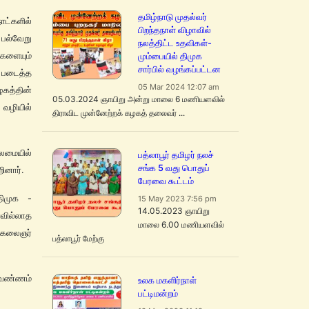
தமிழ்நாடு முதல்வர்
ட்களில்
பிறந்தநாள் விழாவில்
 பல்வேறு
நலத்திட்ட உதவிகள்-
ைகளையும்
மும்பையில் திமுக
சார்பில் வழங்கப்பட்டன
 படைத்த
05 Mar 2024 12:07 am
ழகத்தின்
05.03.2024 ஞாயிறு அன்று மாலை 6 மணியளவில்
வழியில்
திராவிட முன்னேற்றக் கழகத் தலைவர் ...
லைமையில்
பத்லாபூர் தமிழர் நலச்
சங்க 5 வது பொதுப்
ினார்.
பேரவை கூட்டம்
திமுக -
15 May 2023 7:56 pm
14.05.2023 ஞாயிறு
ில்லாத
மாலை 6.00 மணியளவில்
 கலைஞர்
பத்லாபூர் மேற்கு
 வண்ணம்
உலக மகளிர்நாள்
பட்டிமன்றம்