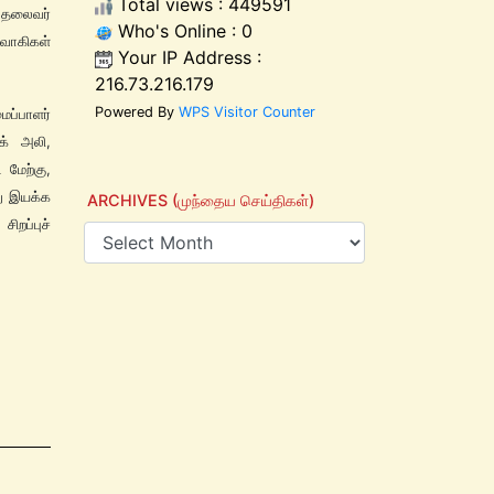
Total views : 449591
 தலைவர்
Who's Online : 0
்வாகிகள்
Your IP Address :
216.73.216.179
Powered By
WPS Visitor Counter
ப்பாளர்
க் அலி,
மேற்கு,
று இயக்க
ARCHIVES (முந்தைய செய்திகள்)
ிறப்புச்