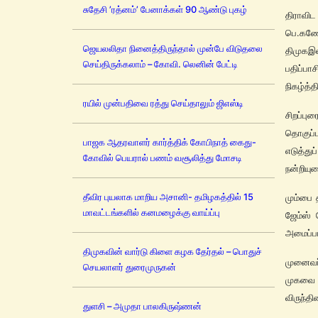
சுதேசி ’ரத்னம்’ பேனாக்கள் 90 ஆண்டு புகழ்
திராவி
பெ.கணேச
ஜெயலலிதா நினைத்திருந்தால் முன்பே விடுதலை
திமுகஇ
செய்திருக்கலாம் – கோவி. லெனின் பேட்டி
பதிப்ப
நிகழ்த்த
ரயில் முன்பதிவை ரத்து செய்தாலும் ஜிஎஸ்டி
சிறப்ப
தொகுப்
பாஜக ஆதரவாளர் கார்த்திக் கோபிநாத் கைது-
எடுத்து
கோவில் பெயரால் பணம் வசூலித்து மோசடி
நன்றியுர
தீவிர புயலாக மாறிய அசானி- தமிழகத்தில் 15
மும்பை 
மாவட்டங்களில் கனமழைக்கு வாய்ப்பு
ஜேம்ஸ்
அமைப்பா
திமுகவின் வார்டு கிளை கழக தேர்தல் – பொதுச்
முனைவர
செயலாளர் துரைமுருகன்
முகவை 
விருந்த
துளசி – அமுதா பாலகிருஷ்ணன்