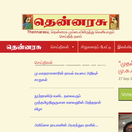
Thennarasu, தென்னரசு மும்பையிலிருந்து வெளியாகும்
செய்தித் தளம்
செய்திகள்
சிறுகதைப் போட்டி
இலக்கிய
செய்திகள்
“முத
மு.க.
மு.வரதராசனாரின் நாவல் கயமை அறிவுச்
27 Sep 
சாறுகள்
Vote
நூற்றாண்டு கண்ட தலைவரும்
முத்தமிழறிஞருமான கலைஞரின் பிறந்தநாள்
விழா
அகிம்சை நாயகனின் அமரத்துவ நாளில்…