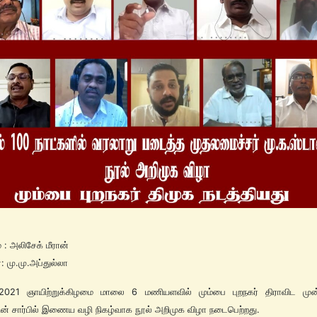
 அலிசேக் மீரான்
ை: மு.மு.அப்துல்லா
2021 ஞாயிற்றுக்கிழமை மாலை 6 மணியளவில் மும்பை புறநகர் திராவிட முன்
ன் சார்பில் இணைய வழி நிகழ்வாக நூல் அறிமுக விழா நடைபெற்றது.