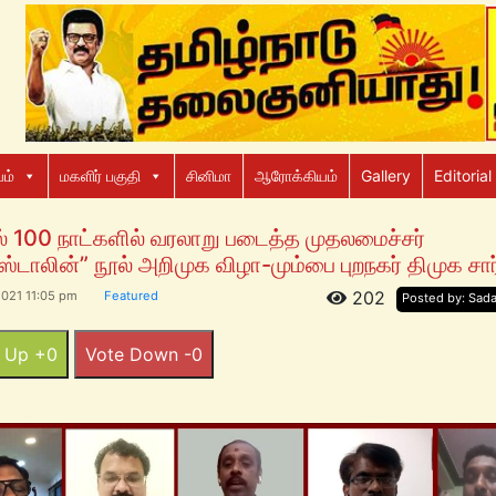
ம்
மகளிர் பகுதி
சினிமா
ஆரோக்கியம்
Gallery
Editorial
ல் 100 நாட்களில் வரலாறு படைத்த முதலமைச்சர்
ஸ்டாலின்” நூல் அறிமுக விழா-மும்பை புறநகர் திமுக சார்
202
2021 11:05 pm
Featured
Posted by: Sad
 Up +0
Vote Down -0