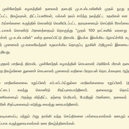
ட முன்னேற்றக் கழகத்தின் தலைவர் தளபதி மு.க.ஸ்டாலினின் முதல் நூறு நா
தப்பட்ட நிகழ்வுகள், திட்டப்பணிகள், மக்கள் நலம் சார்ந்த நலத்திட்ட உதவிகள் என
ட அம்சங்களை கருத்தில் கொண்டு வெளியிடப்பட்ட தரவுகளையும் செய்திக் கோர்வ
டையாகக் கொண்டு அனைத்தையும் தொகுத்து "முதல் 100 நாட்களில் வரலாறு
்சர் மு.க.ஸ்டாலின்" என்ற தலைப்பிட்டு திராவிட இயக்க இலக்கிய ஆராய்ச்சிக் க
நர் முனைவர் மு.கலைவேந்தன் உருவாக்கிய தொகுப்பு நூலின் அறிமுகம் இணைய 
ேறியது.
புறநகர் மாநிலத் திராவிட முன்னேற்றக் கழகத்தின் செயலாளர் அலிசேக் மீரான் த
்ற நிகழ்வினை துணைச் செயலாளர் முனைவர் வதிலை பிரதாபன் தொடக்கவுரை ஆற்ற
ில் மாநிலங்களவை உறுப்பினர் எம்.எம்.அப்துல்லா மாநிலங்களவை உறுப்பினர் (
்கோட்டை) கலந்து கொண்டு சிறப்புரையாற்றினார். தலைவரது தொய்வ
ணிகளையும் அதற்கு வித்திட்ட தந்தை பெரியார், பேரறிஞர் அண்ணா, தலைவர்
ன் சிறப்புகளையும் எடுத்து வைத்து உரையாற்றினார்.
 வடிவமைப்பு மற்றும் அது தாங்கி வந்த செய்திகளை பார்வையாளர்கள் உணரும்
றப்பாக கருத்துரையாளர்கள் உரை நிகழ்த்தினார்கள்.