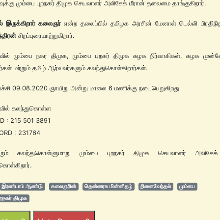
்வுக்கு மும்பை புறநகர் திமுக செயலாளர் அலிசேக் மீரான் தலைமை தாங்குகிறார்.
் இருக்கிறார் கலைஞர்
என்ற தலைப்பில் தமிழக அரசின் மேனாள் டெல்லி பிரதிந
்திரன்
சிறப்புரையாற்றுகிறார்.
்வில் மும்பை நகர திமுக, மும்பை புறகர் திமுக கழக நிர்வாகிகள், கழக முன்
ர்கள் மற்றும் தமிழ் ஆர்வலர்களும் கலந்துகொள்கிறார்கள்.
ழ்ச்சி 09.08.2020 ஞாயிறு அன்று மாலை 6 மணிக்கு நடைபெறுகிறது
்வில் கலந்துகொள்ள
D : 215 501 3891
RD : 231764
ும் கலந்துகொள்ளுமாறு மும்பை புறநகர் திமுக செயலாளர் அலிசேக் 
்கொள்கிறார்.
இரண்டாம் ஆண்டு
கலைஞரின்
தென்னரசு மின்னிதழ்
நினைவேந்தல்
மும்பை
ுறநகர் திமுக