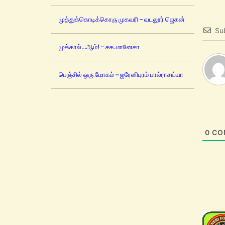
முத்துக்கொடிக்கொரு முகவரி – வடலூர் ஜெகன்
Su
முக்கால்…ஆம்! – சக.மானேசா
பெஞ்சில் ஒரு மோகம் – ஐரேனிபுரம் பால்ராசய்யா
0
CO