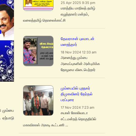
25 Apr 2025 9:35 pm
மராத்திய மாநிலத் தமிழ்
எழுத்தாளர் மன்றம்,
வலைத்தமிழ் தொலைக்காட்சி
தேவராசன் புலமாடன்
மறைந்தார்
18 Nov 2024 12:33 am
அனைத்து மும்பை
அமைப்புகளின் அன்புமிக்க
தோழமை விடைபெற்றார்
மும்பையில் புறநகர்
திமுகவினர் தேர்தல்
பரப்புரை
17 Nov 2024 7:23 am
 மும்பை
சயான் கோலிவாடா
 ஏற்பாடு
சட்டமன்றத் தொகுதியில்
மகாவிகாஸ் அகாடி கூட்டணி ...