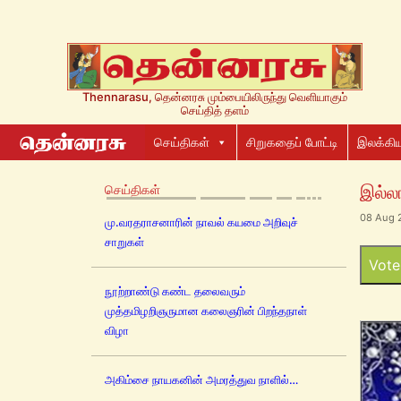
Thennarasu, தென்னரசு மும்பையிலிருந்து வெளியாகும்
செய்தித் தளம்
செய்திகள்
சிறுகதைப் போட்டி
இலக்கிய
செய்திகள்
இல்லா
08 Aug 
மு.வரதராசனாரின் நாவல் கயமை அறிவுச்
சாறுகள்
Vote
நூற்றாண்டு கண்ட தலைவரும்
முத்தமிழறிஞருமான கலைஞரின் பிறந்தநாள்
விழா
அகிம்சை நாயகனின் அமரத்துவ நாளில்…