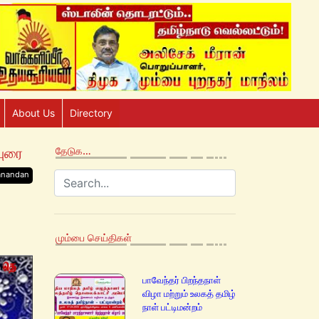
About Us
Directory
புரை
தேடுக…
anandan
மும்பை செய்திகள்
பாவேந்தர் பிறந்தநாள்
விழா மற்றும் உலகத் தமிழ்
நாள் பட்டிமன்றம்