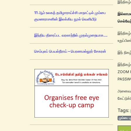
இந்நிகழ
11 ஆம் உலகத் தமிழாராய்ச்சி மாநாட்டில் மும்பை
இல்லாமல
குமணராசனின் இலக்கிய நூல் வெளியீடு
செல்வேந
இந்நிகழ
இந்திய திரைப்பட வரலாற்றில் முதல்முறையாக….
உறுப்பின
செம்புலப் பெயல்நீராய் – பெரணமல்லூர் சேகரன்
இந் நிக
இந்நிகழ
ZOOM I
PASSWO
அனைவர
கேட்டுக
Tags:
மும்பை ப