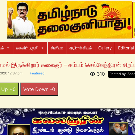
ம்
மகளிர் பகுதி
சினிமா
ஆரோக்கியம்
Gallery
Editorial
மல் இருக்கிறார் கலைஞர் – கம்பம் செல்வேந்திரன் சிறப்
310
2020 12:37 pm
Featured
Posted by: Sad
 Up +0
Vote Down -0