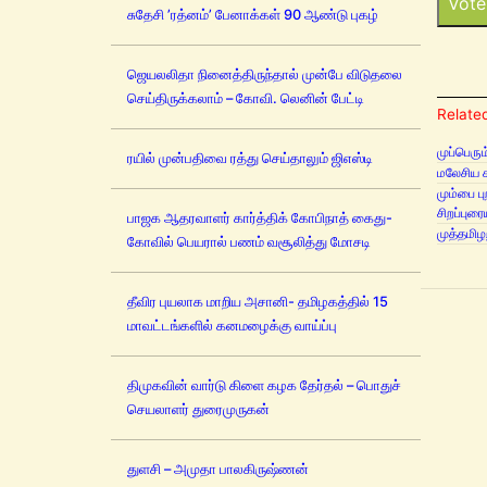
Vote
சுதேசி ’ரத்னம்’ பேனாக்கள் 90 ஆண்டு புகழ்
ஜெயலலிதா நினைத்திருந்தால் முன்பே விடுதலை
செய்திருக்கலாம் – கோவி. லெனின் பேட்டி
Related
முப்பெரும
ரயில் முன்பதிவை ரத்து செய்தாலும் ஜிஎஸ்டி
மலேசிய ச
மும்பை ப
சிறப்புரை
பாஜக ஆதரவாளர் கார்த்திக் கோபிநாத் கைது-
முத்தமிழ
கோவில் பெயரால் பணம் வசூலித்து மோசடி
தீவிர புயலாக மாறிய அசானி- தமிழகத்தில் 15
மாவட்டங்களில் கனமழைக்கு வாய்ப்பு
திமுகவின் வார்டு கிளை கழக தேர்தல் – பொதுச்
செயலாளர் துரைமுருகன்
துளசி – அமுதா பாலகிருஷ்ணன்