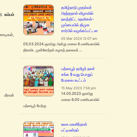
தமிழ்நாடு முதல்வர்
பிறந்தநாள் விழாவில்
ிதி
கம்பம்
நலத்திட்ட உதவிகள்-
மும்பையில் திமுக
சார்பில் வழங்கப்பட்டன
னோடிகள்,
05 Mar 2024 12:07 am
05.03.2024 ஞாயிறு அன்று மாலை 6 மணியளவில்
திராவிட முன்னேற்றக் கழகத் தலைவர் ...
பத்லாபூர் தமிழர் நலச்
சங்க 5 வது பொதுப்
பேரவை கூட்டம்
15 May 2023 7:56 pm
14.05.2023 ஞாயிறு
மீரான்
மாலை 6.00 மணியளவில்
பத்லாபூர் மேற்கு
உலக மகளிர்நாள்
பட்டிமன்றம்