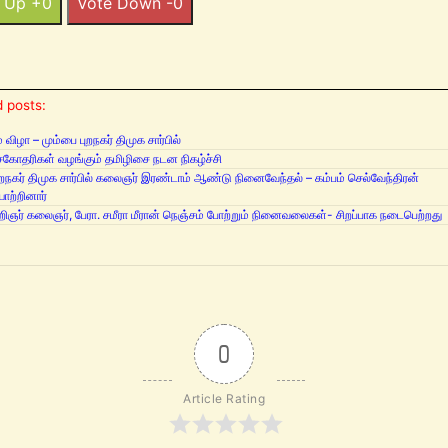
 Up +0
Vote Down -0
 posts:
் விழா – மும்பை புறநகர் திமுக சார்பில்
கோதரிகள் வழங்கும் தமிழிசை நடன நிகழ்ச்சி
ுறநகர் திமுக சார்பில் கலைஞர் இரண்டாம் ஆண்டு நினைவேந்தல் – கம்பம் செல்வேந்திரன்
யாற்றினார்
றிஞர் கலைஞர், பேரா. சமீரா மீரான் நெஞ்சம் போற்றும் நினைவலைகள்- சிறப்பாக நடைபெற்றது
0
Article Rating