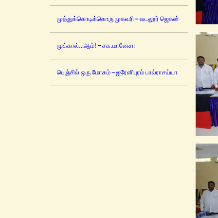
முத்துக்கொடிக்கொரு முகவரி – வடலூர் ஜெகன்
முக்கால்…ஆம்! – சக.மானேசா
பெஞ்சில் ஒரு மோகம் – ஐரேனிபுரம் பால்ராசய்யா