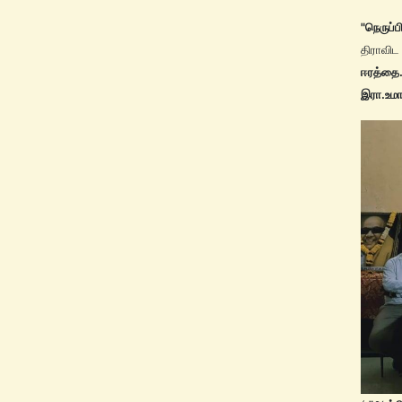
"நெருப்ப
திராவிட
ஈரத்தை.
இரா.உம