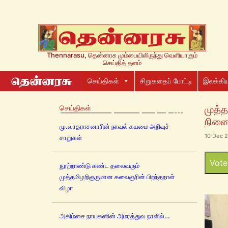
Thennarasu, தென்னரசு மும்பையிலிருந்து வெளியாகும்
செய்தித் தளம்
செய்திகள்
சிறுகதைப் போட்டி
இலக்கிய
செய்திகள்
முத்த
நினை
மு.வரதராசனாரின் நாவல் கயமை அறிவுச்
10 Dec 
சாறுகள்
Vote
நூற்றாண்டு கண்ட தலைவரும்
முத்தமிழறிஞருமான கலைஞரின் பிறந்தநாள்
விழா
அகிம்சை நாயகனின் அமரத்துவ நாளில்…