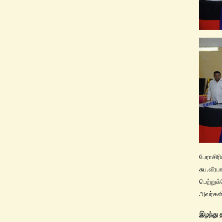
பேராசி
சுப.வீர
பெற்றுக
அவர்களி
இழந்து 