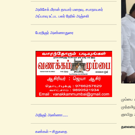
அலிசேக் மீரான் தாயார் மறைவு. சபாநாயகர்
அப்பாவு உட்பட பலர் நேரில் அஞ்சலி
பேரறிஞர் அண்ணாதுரை
மும்பை 
முத்தமி
ஞாயிறு 
அறிஞர் அண்ணா…..
தலைமை 
கண்கள் – சிறுகதை