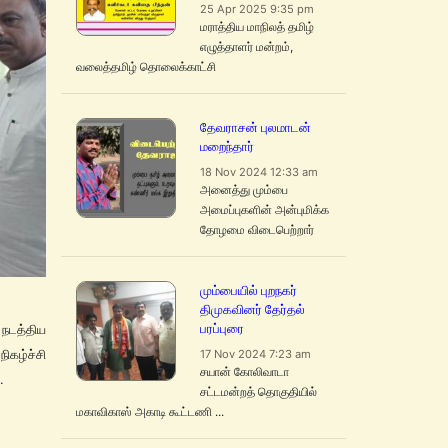
25 Apr 2025 9:35 pm
மராத்திய மாநிலத் தமிழ்
எழுத்தாளர் மன்றம்,
வலைத்தமிழ் தொலைக்காட்சி
தேவராசன் புலமாடன்
மறைந்தார்
18 Nov 2024 12:33 am
அனைத்து மும்பை
அமைப்புகளின் அன்புமிக்க
தோழமை விடைபெற்றார்
மும்பையில் புறநகர்
திமுகவினர் தேர்தல்
பரப்புரை
 நடத்திய
17 Nov 2024 7:23 am
ிகழ்ச்சி
சயான் கோலிவாடா
.
சட்டமன்றத் தொகுதியில்
மகாவிகாஸ் அகாடி கூட்டணி ...