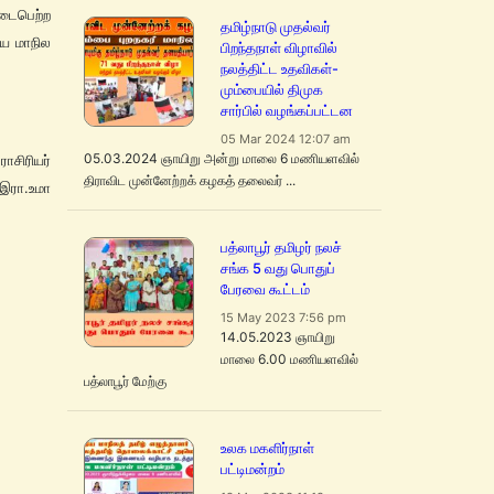
டைபெற்ற
தமிழ்நாடு முதல்வர்
ிய மாநில
பிறந்தநாள் விழாவில்
நலத்திட்ட உதவிகள்-
மும்பையில் திமுக
சார்பில் வழங்கப்பட்டன
05 Mar 2024 12:07 am
05.03.2024 ஞாயிறு அன்று மாலை 6 மணியளவில்
ிரியர்
திராவிட முன்னேற்றக் கழகத் தலைவர் ...
 இரா.உமா
பத்லாபூர் தமிழர் நலச்
சங்க 5 வது பொதுப்
பேரவை கூட்டம்
15 May 2023 7:56 pm
14.05.2023 ஞாயிறு
மாலை 6.00 மணியளவில்
பத்லாபூர் மேற்கு
உலக மகளிர்நாள்
பட்டிமன்றம்