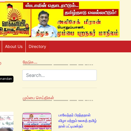
About Us
Directory
்
தேடுக…
anandan
மும்பை செய்திகள்
பாவேந்தர் பிறந்தநாள்
விழா மற்றும் உலகத் தமிழ்
நாள் பட்டிமன்றம்