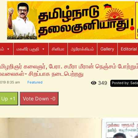
ம்
மகளிர் பகுதி
சினிமா
ஆரோக்கியம்
Gallery
Editorial
மிழறிஞர் கலைஞர், பேரா. சமீரா மீரான் நெஞ்சம் போற்றும
வலைகள்- சிறப்பாக நடைபெற்றது
349
2019 8:35 am
Featured
Posted by: Sad
 Up +1
Vote Down -0