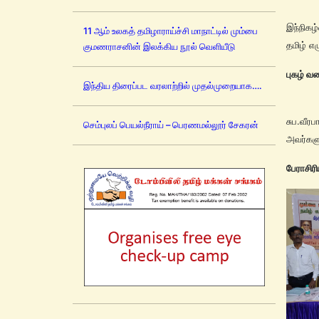
மும்பை
இந்நிகழ
11 ஆம் உலகத் தமிழாராய்ச்சி மாநாட்டில் மும்பை
தமிழ் எ
குமணராசனின் இலக்கிய நூல் வெளியீடு
புகழ் வ
இந்திய திரைப்பட வரலாற்றில் முதல்முறையாக….
முத்த
சுப.வீர
செம்புலப் பெயல்நீராய் – பெரணமல்லூர் சேகரன்
அவர்களு
பேராசிர