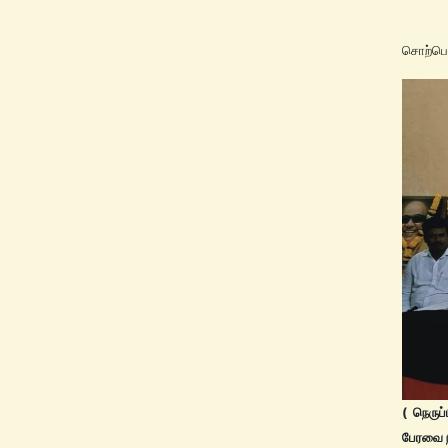
மேலும
சொற்பொ
( நெருப
பேரவை நி