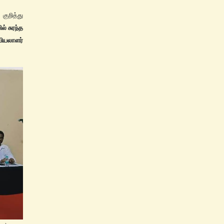
குறித்து
ல் சுரந்த
ியலாளர்