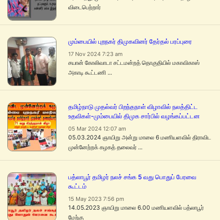
விடைபெற்றார்
மும்பையில் புறநகர் திமுகவினர் தேர்தல் பரப்புரை
17 Nov 2024 7:23 am
சயான் கோலிவாடா சட்டமன்றத் தொகுதியில் மகாவிகாஸ்
அகாடி கூட்டணி ...
தமிழ்நாடு முதல்வர் பிறந்தநாள் விழாவில் நலத்திட்ட
உதவிகள்-மும்பையில் திமுக சார்பில் வழங்கப்பட்டன
05 Mar 2024 12:07 am
05.03.2024 ஞாயிறு அன்று மாலை 6 மணியளவில் திராவிட
முன்னேற்றக் கழகத் தலைவர் ...
பத்லாபூர் தமிழர் நலச் சங்க 5 வது பொதுப் பேரவை
கூட்டம்
15 May 2023 7:56 pm
14.05.2023 ஞாயிறு மாலை 6.00 மணியளவில் பத்லாபூர்
மேற்கு