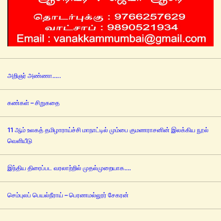
அறிஞர் அண்ணா…..
கண்கள் – சிறுகதை
11 ஆம் உலகத் தமிழாராய்ச்சி மாநாட்டில் மும்பை குமணராசனின் இலக்கிய நூல்
வெளியீடு
இந்திய திரைப்பட வரலாற்றில் முதல்முறையாக….
செம்புலப் பெயல்நீராய் – பெரணமல்லூர் சேகரன்