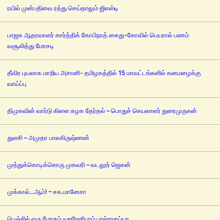
ரயில் முன்பதிவை ரத்து செய்தாலும் ஜிஎஸ்டி
பாஜக ஆதரவாளர் கார்த்திக் கோபிநாத் கைது-கோவில் பெயரால் பணம்
வசூலித்து மோசடி
தீவிர புயலாக மாறிய அசானி- தமிழகத்தில் 15 மாவட்டங்களில் கனமழைக்கு
வாய்ப்பு
திமுகவின் வார்டு கிளை கழக தேர்தல் – பொதுச் செயலாளர் துரைமுருகன்
துளசி – அமுதா பாலகிருஷ்ணன்
முத்துக்கொடிக்கொரு முகவரி – வடலூர் ஜெகன்
முக்கால்…ஆம்! – சக.மானேசா
பெஞ்சில் ஒரு மோகம் – ஐரேனிபுரம் பால்ராசய்யா