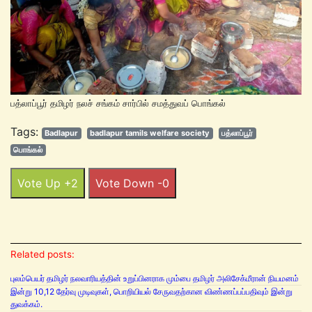
பத்லாப்பூர் தமிழர் நலச் சங்கம் சார்பில் சமத்துவப் பொங்கல்
Tags:
Badlapur
badlapur tamils welfare society
பத்லாப்பூர்
பொங்கல்
Vote Up +2
Vote Down -0
Related posts:
புலம்பெயர் தமிழர் நலவாரியத்தின் உறுப்பினராக மும்பை தமிழர் அலிசேக்மீரான் நியமனம்
இன்று 10,12 தேர்வு முடிவுகள், பொறியியல் சேருவதற்கான விண்ணப்பப்பதிவும் இன்று
துவக்கம்.