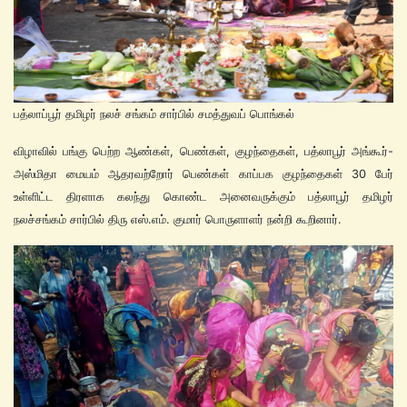
பத்லாப்பூர் தமிழர் நலச் சங்கம் சார்பில் சமத்துவப் பொங்கல்
விழாவில் பங்கு பெற்ற ஆண்கள், பெண்கள், குழந்தைகள், பத்லாபூர் அங்கூர்-
அஸ்மிதா மையம் ஆதரவற்றோர் பெண்கள் காப்பக குழந்தைகள் 30 பேர்
உள்ளிட்ட திரளாக கலந்து கொண்ட அனைவருக்கும் பத்லாபூர் தமிழர்
நலச்சங்கம் சார்பில் திரு எஸ்.எம். குமார் பொருளாளர் நன்றி கூறினார்.