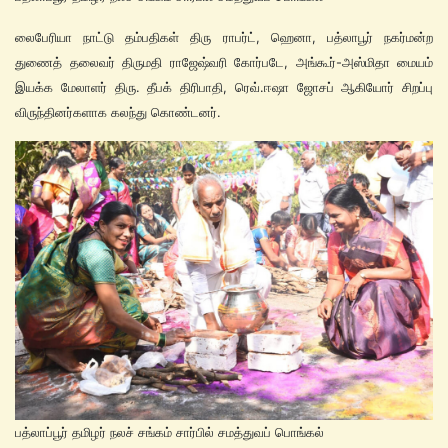
லைபேரியா நாட்டு தம்பதிகள் திரு ராபர்ட், ஹெனா, பத்லாபூர் நகர்மன்ற
துணைத் தலைவர் திருமதி ராஜேஷ்வரி கோர்படே, அங்கூர்-அஸ்மிதா மையம்
இயக்க மேலாளர் திரு. தீபக் திரிபாதி, ரெவ்.ஈஷா ஜோசப் ஆகியோர் சிறப்பு
விருந்தினர்களாக கலந்து கொண்டனர்.
பத்லாப்பூர் தமிழர் நலச் சங்கம் சார்பில் சமத்துவப் பொங்கல்