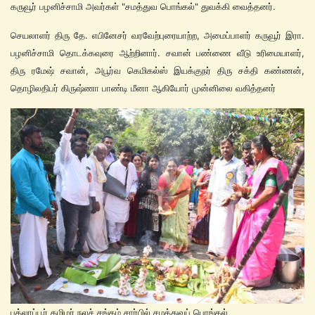
கருவூர் பழனிச்சாமி அவர்கள் "சமத்துவ பொங்கல்" துவக்கி வைத்தனர்.
செயலாளர் திரு தே. எபினேசர் வரவேற்புரையாற்ற, அமைப்பாளர் கருவூர் இரா.
பழனிச்சாமி தொடக்கவுரை ஆற்றினார். சவான் பண்ணை வீடு உரிமையாளர்,
திரு ரமேஷ் சவான், அபூர்வ கெமிகல்ஸ் இயக்குநர் திரு சக்தி கண்ணன்,
தொழிலதிபர் கிருஷ்ணா பாண்டி மீனா ஆகியோர் முன்னிலை வகித்தனர்
பத்லாப்பூர் தமிழர் நலச் சங்கம் சார்பில் சமத்துவப் பொங்கல்