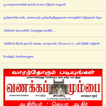
மு.வரதராசனாரின் நாவல் கயமை அறிவுச் சாறுகள்
நூற்றாண்டு கண்ட தலைவரும் முத்தமிழறிஞருமான கலைஞரின் பிறந்தநாள் விழா
அகிம்சை நாயகனின் அமரத்துவ நாளில்…
அலிசேக் மீரான் தாயார் மறைவு. சபாநாயகர் அப்பாவு உட்பட பலர் நேரில் அஞ்சலி
பேரறிஞர் அண்ணாதுரை