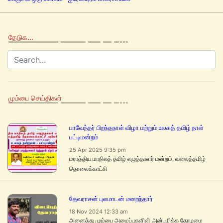
தேடுக…
மும்பை செய்திகள்
பாவேந்தர் பிறந்தநாள் விழா மற்றும் உலகத் தமிழ் நாள்
பட்டிமன்றம்
25 Apr 2025 9:35 pm
மராத்திய மாநிலத் தமிழ் எழுத்தாளர் மன்றம், வலைத்தமிழ்
தொலைக்காட்சி
தேவராசன் புலமாடன் மறைந்தார்
18 Nov 2024 12:33 am
அனைத்து மும்பை அமைப்புகளின் அன்புமிக்க தோழமை