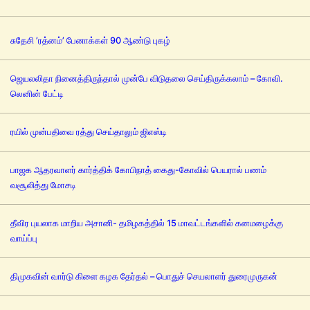
சுதேசி ’ரத்னம்’ பேனாக்கள் 90 ஆண்டு புகழ்
ஜெயலலிதா நினைத்திருந்தால் முன்பே விடுதலை செய்திருக்கலாம் – கோவி.
லெனின் பேட்டி
ரயில் முன்பதிவை ரத்து செய்தாலும் ஜிஎஸ்டி
பாஜக ஆதரவாளர் கார்த்திக் கோபிநாத் கைது-கோவில் பெயரால் பணம்
வசூலித்து மோசடி
தீவிர புயலாக மாறிய அசானி- தமிழகத்தில் 15 மாவட்டங்களில் கனமழைக்கு
வாய்ப்பு
திமுகவின் வார்டு கிளை கழக தேர்தல் – பொதுச் செயலாளர் துரைமுருகன்