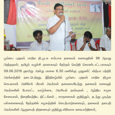
மும்பை புறநகர் மாநில தி.மு.க சார்பாக தலைவர் கலைஞரின் 96 ஆவது
பிறந்தநாள்; தமிழர் எழுச்சி நாளாகவும் தேர்தல் வெற்றி கொண்டாட்டமாகவும்
09.06.2019 ஞாயிறு அன்று மாலை 6.30 மணிக்கு முலுண்ட் வித்யா மந்திர்
அரங்கத்தில் நடைபெற்றது. இந்நிகழ்வில் மும்பை புறநகர் மாநில திமுக
செயலாளர் அலிசேக் மீரான் அவர்கள் தலைமையேற்று தலைவர் கலைஞர்
அவர்களின் போராட்ட வாழ்க்கை, அரசியல் நகர்வுகள் , ஆற்றிய சமூக
சேவைகள், நிறைவேற்றிய திட்டங்கள் , சாதனைகள் குறித்தும், நடந்து முடிந்த
மக்களைவைத் தேர்தலில் கழகத்தின் செயற்பாடுகளையும், தலைவர் தளபதி
அவர்களின் ஆளுமைத் திறனையும் குறித்து விரிவாக உரையாற்றினார்,