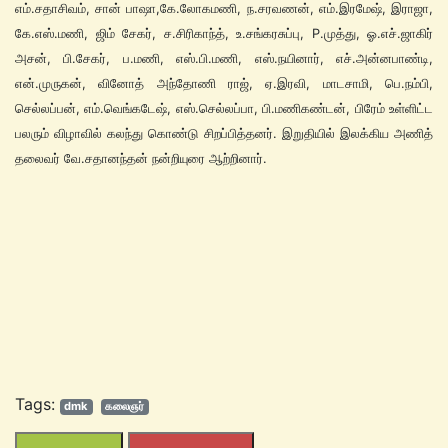
எம்.சதாசிவம், சான் பாஷா,கே.லோகமணி, ந.சரவணன், எம்.இரமேஷ், இராஜா,
கே.எஸ்.மணி, ஜிம் சேகர், ச.சிரிகாந்த், உ.சங்கரசுப்பு, P.முத்து, ஓ.எச்.ஜாகிர்
அசன், பி.சேகர், ப.மணி, எஸ்.பி.மணி, எஸ்.நயினார், எச்.அன்னபாண்டி,
என்.முருகன், வினோத் அந்தோணி ராஜ், ஏ.இரவி, மாடசாமி, பெ.நம்பி,
செல்லப்பன், எம்.வெங்கடேஷ், எஸ்.செல்லப்பா, பி.மணிகண்டன், பிரேம் உள்ளிட்ட
பலரும் விழாவில் கலந்து கொண்டு சிறப்பித்தனர். இறுதியில் இலக்கிய அணித்
தலைவர் வே.சதானந்தன் நன்றியுரை ஆற்றினார்.
Tags:
dmk
கலைஞர்