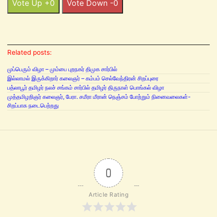
Vote Up +0
Vote Down -0
Related posts:
முப்பெரும் விழா – மும்பை புறநகர் திமுக சார்பில்
இல்லாமல் இருக்கிறார் கலைஞர் – கம்பம் செல்வேந்திரன் சிறப்புரை
பத்லாபூர் தமிழர் நலச் சங்கம் சார்பில் தமிழர் திருநாள் பொங்கல் விழா
முத்தமிழறிஞர் கலைஞர், பேரா. சமீரா மீரான் நெஞ்சம் போற்றும் நினைவலைகள்-
சிறப்பாக நடைபெற்றது
0
Article Rating