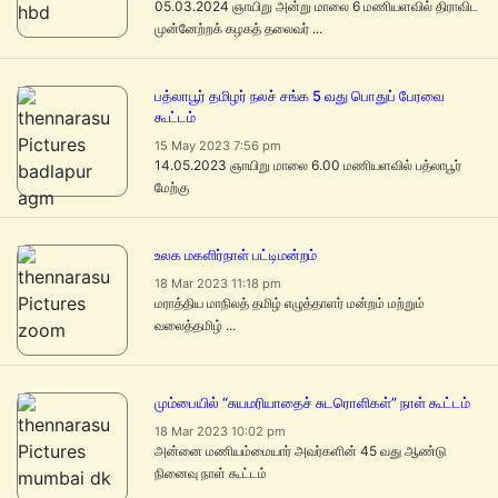
05.03.2024 ஞாயிறு அன்று மாலை 6 மணியளவில் திராவிட
முன்னேற்றக் கழகத் தலைவர் ...
பத்லாபூர் தமிழர் நலச் சங்க 5 வது பொதுப் பேரவை
கூட்டம்
15 May 2023 7:56 pm
14.05.2023 ஞாயிறு மாலை 6.00 மணியளவில் பத்லாபூர்
மேற்கு
உலக மகளிர்நாள் பட்டிமன்றம்
18 Mar 2023 11:18 pm
மராத்திய மாநிலத் தமிழ் எழுத்தாளர் மன்றம் மற்றும்
வலைத்தமிழ் ...
மும்பையில் “சுயமரியாதைச் சுடரொளிகள்” நாள் கூட்டம்
18 Mar 2023 10:02 pm
அன்னை மணியம்மையார் அவர்களின் 45 வது ஆண்டு
நினைவு நாள் கூட்டம்