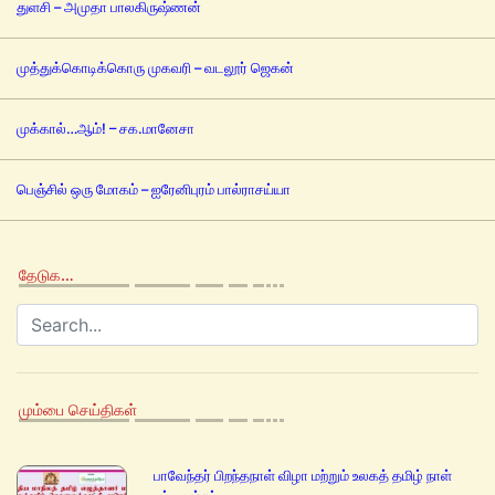
துளசி – அமுதா பாலகிருஷ்ணன்
முத்துக்கொடிக்கொரு முகவரி – வடலூர் ஜெகன்
முக்கால்…ஆம்! – சக.மானேசா
பெஞ்சில் ஒரு மோகம் – ஐரேனிபுரம் பால்ராசய்யா
தேடுக…
மும்பை செய்திகள்
பாவேந்தர் பிறந்தநாள் விழா மற்றும் உலகத் தமிழ் நாள்