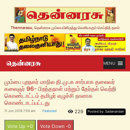
Thennarasu, தென்னரசு மும்பையிலிருந்து வெளியாகும் செய்தித் தளம்
MENU
மும்பை புறநகர் மாநில தி.மு.க சார்பாக தலைவர்
கலைஞர் 96- பிறந்தநாள் மற்றும் தேர்தல் வெற்றி
கொண்டாட்டம் தமிழர் எழுச்சி நாளாக
கொண்டாடப்பட்டது
229
11 Jun 2019 7:59 am
Featured
Posted by: Sadanandan
Vote Up +0
Vote Down -0