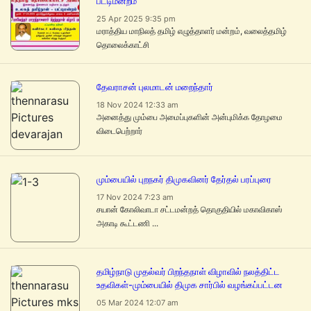
பட்டிமன்றம்
25 Apr 2025 9:35 pm
மராத்திய மாநிலத் தமிழ் எழுத்தாளர் மன்றம், வலைத்தமிழ்
தொலைக்காட்சி
தேவராசன் புலமாடன் மறைந்தார்
18 Nov 2024 12:33 am
அனைத்து மும்பை அமைப்புகளின் அன்புமிக்க தோழமை
விடைபெற்றார்
மும்பையில் புறநகர் திமுகவினர் தேர்தல் பரப்புரை
17 Nov 2024 7:23 am
சயான் கோலிவாடா சட்டமன்றத் தொகுதியில் மகாவிகாஸ்
அகாடி கூட்டணி ...
தமிழ்நாடு முதல்வர் பிறந்தநாள் விழாவில் நலத்திட்ட
உதவிகள்-மும்பையில் திமுக சார்பில் வழங்கப்பட்டன
05 Mar 2024 12:07 am