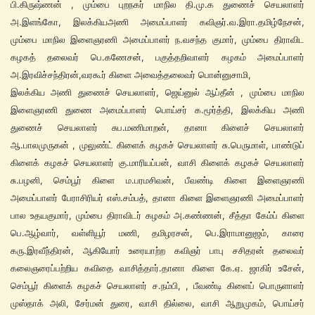
பி.கிருஷ்ணன் , மும்பை புறநகர் மாநில தி.மு.க துணைச் செயலாளர்
அ.இளங்கோ, இலக்கியஅணி அமைப்பாளர் கவிஞர்.வ.இரா.தமிழ்நேசன்,
மும்பை மாநில இளைஞரணி அமைப்பாளர் ந.வசந்த குமார், மும்பை திராவிட
கழகத் தலைவர் பெ.கணேசன், பகுத்தறிவாளர் கழகம் அமைப்பாளர்
அ.இரவிச்சந்திரன்,வரகூர் கிளை அவைத்தலைவர் பொன்னுசாமி,
இலக்கிய அணி துணைச் செயலாளர், ஜெய்னுல் ஆப்தீன் , மும்பை மாநில
இளைஞரணி துணை அமைப்பாளர் பொய்சர் க.மூர்த்தி, இலக்கிய அணி
துணைச் செயலாளர் சுப.மணிமாறன், தானா கிளைச் செயலாளர்
ஆ.பாலமுருகன் , முலுண்ட் கிளைக் கழகச் செயலாளர் சு.பெருமாள், பாண்டுப்
கிளைக் கழகச் செயலாளர் கு.மாரியப்பன், வாசி கிளைக் கழகச் செயலாளர்
சு.பழனி, செம்பூர் கிளை ம.பரமசிவன், பீவண்டி கிளை இளைஞரணி
அமைப்பாளர் பேராசிரியர் எஸ்.சம்பத், தானா கிளை இளைஞரணி அமைப்பாளர்
பால உதயகுமார், மும்பை திராவிடர் கழகம் அ.கண்ணன், சீத்தா கேம்ப் கிளை
பெ.ஆழ்வார், வள்ளியூர் மணி, தமிழரசன், பெ.இராமானுஜம், காரை
கரு.இரவீந்திரன், ஆகியோர் உரையாற்ற கவிஞர் பாபு சசிதரன் தலைவர்
கலைஞரைப்பற்றிய கவிதை வாசித்தார்.தானா கிளை கே.ஏ. ஜாகிர் உசேன்,
செம்பூர் கிளைக் கழகச் செயலாளர் ச.நம்பி, , பீவண்டி கிளைப் பொருளாளர்
முஸ்தாக் அலி, சேர்மன் துரை, வாசி தில்லை, வாசி ஆறுமுகம், பொய்சர்