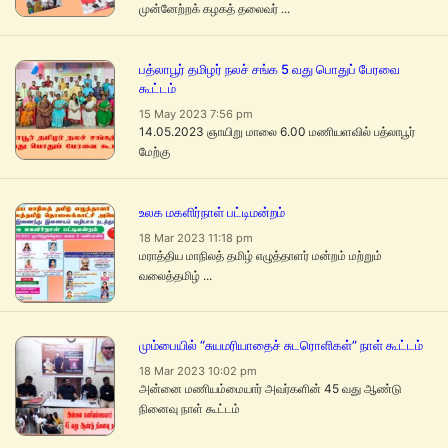
முன்னேற்றக் கழகத் தலைவர் ...
பத்லாபூர் தமிழர் நலச் சங்க 5 வது பொதுப் பேரவை
கூட்டம்
15 May 2023 7:56 pm
14.05.2023 ஞாயிறு மாலை 6.00 மணியளவில் பத்லாபூர்
மேற்கு
உலக மகளிர்நாள் பட்டிமன்றம்
18 Mar 2023 11:18 pm
மராத்திய மாநிலத் தமிழ் எழுத்தாளர் மன்றம் மற்றும்
வலைத்தமிழ் ...
மும்பையில் “சுயமரியாதைச் சுடரொளிகள்” நாள் கூட்டம்
18 Mar 2023 10:02 pm
அன்னை மணியம்மையார் அவர்களின் 45 வது ஆண்டு
நினைவு நாள் கூட்டம்