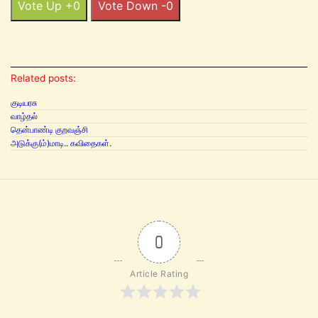
Vote Up +0
Vote Down -0
Related posts:
குடியரசு
வாழ்தல்
தென்பாண்டி குறவஞ்சி
அடுக்கு(ம்)மாடி.. கவிதைகள்.
0
Article Rating