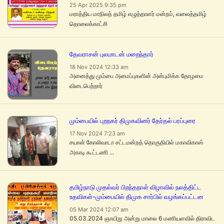
25 Apr 2025 9:35 pm
மராத்திய மாநிலத் தமிழ் எழுத்தாளர் மன்றம், வலைத்தமிழ்
தொலைக்காட்சி
தேவராசன் புலமாடன் மறைந்தார்
18 Nov 2024 12:33 am
அனைத்து மும்பை அமைப்புகளின் அன்புமிக்க தோழமை
விடைபெற்றார்
மும்பையில் புறநகர் திமுகவினர் தேர்தல் பரப்புரை
17 Nov 2024 7:23 am
சயான் கோலிவாடா சட்டமன்றத் தொகுதியில் மகாவிகாஸ்
அகாடி கூட்டணி ...
தமிழ்நாடு முதல்வர் பிறந்தநாள் விழாவில் நலத்திட்ட
உதவிகள்-மும்பையில் திமுக சார்பில் வழங்கப்பட்டன
05 Mar 2024 12:07 am
05.03.2024 ஞாயிறு அன்று மாலை 6 மணியளவில் திராவிட