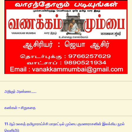
அறிஞர் அண்ணா…..
கண்கள் – சிறுகதை
11 ஆம் உலகத் தமிழாராய்ச்சி மாநாட்டில் மும்பை குமணராசனின் இலக்கிய நூல்
வெளியீடு