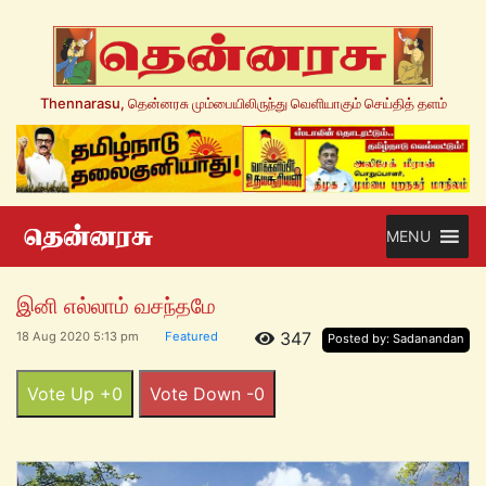
Thennarasu, தென்னரசு மும்பையிலிருந்து வெளியாகும் செய்தித் தளம்
MENU
இனி எல்லாம் வசந்தமே
347
18 Aug 2020 5:13 pm
Featured
Posted by: Sadanandan
Vote Up +0
Vote Down -0