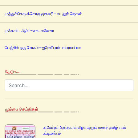
முத்துக்கொடிக்கொரு முகவரி – வடலூர் ஜெகன்
முக்கால்…ஆம்! – சக.மானேசா
பெஞ்சில் ஒரு மோகம் – ஐரேனிபுரம் பால்ராசய்யா
தேடுக…
மும்பை செய்திகள்
பாவேந்தர் பிறந்தநாள் விழா மற்றும் உலகத் தமிழ் நாள்
பட்டிமன்றம்