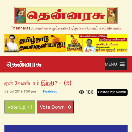
Thennarasu, தென்னரசு மும்பையிலிருந்து வெளியாகும் செய்தித் தளம்
MENU
ஏன் வேண்டாம் இந்தி? – (5)
186
09 Jul 2019 1:50 pm
Featured
Posted by: Admin
Vote Up +1
Vote Down -0