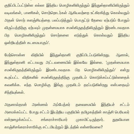
குறிப்பிடப்பட்டுள்ள எல்லா இந்திய மொழிகளிலிருந்தும் இந்துஸ்தானியிலிருந்தும்
வடிவங்கள், பாணிகள், சொற்றொடர்கள் ஆகியவற்றை உட்கிரகித்து கொள்வதும்
அதன் சொற் களஞ்சியத்தை பலப்படுத்தும் பொருட்டு தேவை ஏற்படும் போதும்
விருப்பத்திற்கு ஏற்பவும் முதன்மையாக சமஸ்கிருதத்திலிருந்தும் இரண்டாவதாக
பிற மொழிகளிலிருந்தும் சொற்களை எடுத்துக் கொள்வதும் இந்திய
ஒன்றியத்தின் கடமையாகும்'.
மேற்சொன்ன விதியில் இந்துஸ்தானி குறிப்பிடப்படுகின்றது. ஆனால்,
இந்துஸ்தானி எட்டாவது அட்டவணையில் இல்லவே இல்லை. 'முதன்மையாக
சமஸ்கிருதத்திலிருந்தும் இரண்டாவதாக பிற மொழிகளிலிருந்தும்' என்று
கூறப்பட்ட விதிகளில் சமஸ்கிருதத்திற்கு முதலிடம் கொடுக்கப்பட்டுள்ளதைக்
கவனிக்க. எந்த மொழிக்கு இங்கு முதலிடம் தரப்படுகின்றது என்பதையும்
சிந்தியுங்கள்.
அதனால்தான் அண்ணல் அம்பேத்கர் தலைமையில் இந்தியச் சட்டம்
அமைக்கப்பட்ட போது சட்டம் இயற்றிய பகுதியில் தமிழகத்தின் காஞ்சி பெரியவர்
என்றழைக்கப்பட்ட சங்கராச்சாரியார் முகாமிட்டிருந்தார். துறவியான
காஞ்சிசங்கராச்சாரிக்கு சட்டமியற்றும் இடத்தில் என்னவேலை?