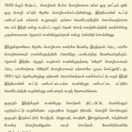
1500-க்கும் மேற்பட்ட மொழிகள் பேச்சு மொழிகளாக உள்ள ஒரு நாட்டில் ஒரே
ஒரு மொழி மட்டும் தேசிய மொழியாக்கப்படுகின்றது. இந்தியாவின் கூட்டு
பண்பாட்டின் எல்லாக் கூறுகளும் தம்மை வெளிப்படுத்திக் கொள்வதற்கான
ஊடகம் இந்தி என்று கூறப்பட்டாலும் அதன் சொற் களஞ்சியத்தின் வளர்ச்சிக்கு
முதன்மையான ஆதாரம் சமஸ்கிருதம்தான் என்று அவ்விதி சொல்கிறது.
இந்துஸ்தானியை தேசிய மொழியாக வளர்க்க வேண்டி இருந்தால் அரபு, பாரசீக
மொழிகளையும் சமஸ்கிருதத்தின் அளவிற்கு பயன்படுத்த வேண்டியிருக்கும்.
ஆனால் இந்திய ஆளும் வருக்கம் சமஸ்கிருதத்தை 'சுதேசி' மொழியாகவும்
அரபு, பாரசீகத்தை 'விதேசி' மொழியாகவும் ஏற்கனவே முடிவு செய்துவிட்டது.
1951-ஆம் ஆண்டிலிருந்து நடுவண் அரசாங்கத்தால் வளர்க்கப்பட்டு வரும் இந்தி
இந்தியாவின் கூட்டு பண்பாட்டையல்ல சமஸ்கிருத பண்பாட்டை மட்டுமே
வெளிப்படுத்தி வருகின்றது என்பதைக் கூறத் தேவையில்லை.
ஒருபுறம் இந்திக்குள் சமஸ்கிருத சொற்கள் திட்டமிட்டே மென்மேலும்
புகுத்தப்பட்டு வருகின்றன. மறுபுறமோ (உருதும் திராவிட மொழிச் சொற்களும்
ஒருபுறம் இருக்கட்டும்) போஜ்புரி, பிரஜாபதி, மைதிலி, இராஜஸ்தானி, சத்தீஸ்கரி
போன்ற மொழிகளிலுள்ள மரபுச் சொற்கள் வேண்டுமென்றே