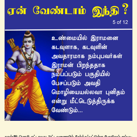
காஷ்மீரி மொழி எட்டாவது அட்டவணையில் சேர்க்கப்பட்டுள்ள போதிலும் ஜம்மு-