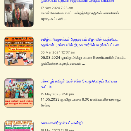
மும்பையில் புறநகர் திமுகவினர் தேர்தல் பரப்புரை
17 Nov 2024 7:23 am
சயான் கோலிவாடா சட்டமன்றத் தொகுதியில் மகாவிகாஸ்
அகாடி கூட்டணி ...
தமிழ்நாடு முதல்வர் பிறந்தநாள் விழாவில் நலத்திட்ட
உதவிகள்-மும்பையில் திமுக சார்பில் வழங்கப்பட்டன
05 Mar 2024 12:07 am
05.03.2024 ஞாயிறு அன்று மாலை 6 மணியளவில் திராவிட
முன்னேற்றக் கழகத் தலைவர் ...
பத்லாபூர் தமிழர் நலச் சங்க 5 வது பொதுப் பேரவை
கூட்டம்
15 May 2023 7:56 pm
14.05.2023 ஞாயிறு மாலை 6.00 மணியளவில் பத்லாபூர்
மேற்கு
உலக மகளிர்நாள் பட்டிமன்றம்
18 Mar 2023 11:18 pm