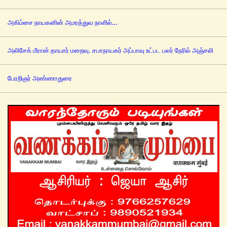
அகிம்சை நாயகனின் அமரத்துவ நாளில்…
அலிசேக் மீரான் தாயார் மறைவு. சபாநாயகர் அப்பாவு உட்பட பலர் நேரில் அஞ்சலி
பேரறிஞர் அண்ணாதுரை