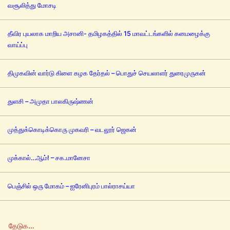
வசூலித்து மோசடி
தீவிர புயலாக மாறிய அசானி- தமிழகத்தில் 15 மாவட்டங்களில் கனமழைக்கு
வாய்ப்பு
திமுகவின் வார்டு கிளை கழக தேர்தல் – பொதுச் செயலாளர் துரைமுருகன்
துளசி – அமுதா பாலகிருஷ்ணன்
முத்துக்கொடிக்கொரு முகவரி – வடலூர் ஜெகன்
முக்கால்…ஆம்! – சக.மானேசா
பெஞ்சில் ஒரு மோகம் – ஐரேனிபுரம் பால்ராசய்யா
தேடுக…