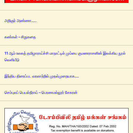
அறிஞர் அண்ணா…..
கண்கள் – சிறுகதை
11 ஆம் உலகத் தமிழாராய்ச்சி மாநாட்டில் மும்பை குமணராசனின் இலக்கிய நூல்
வெளியீடு
இந்திய திரைப்பட வரலாற்றில் முதல்முறையாக….
செம்புலப் பெயல்நீராய் – பெரணமல்லூர் சேகரன்