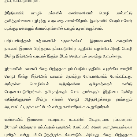
தவிர்க்கப்படுகின்றன.
இந்தியாவில் வாழும் மக்களில் கணிசமானோர் மொழி பண்பாட்டு
தனித்தன்மையை இழந்து வருவதை காண்கிறோம். இவர்களில் பெரும்பாலோர்
பழங்குடி மக்களும் கிராமப்புறங்களில் வாழும் உழவர்களுந்தாம்.
பார்ப்பனீயத்தால் கற்பனையில் உருவாக்கப்பட்ட இராமாயணக் கதையின்
நாயகன் இராமன் பிறந்ததாக நம்பப்படுகின்ற பகுதியில் வழங்கிய அவதி மொழி
இன்று இந்தியின் வரவால் இருந்த இடம் தெரியாமல் மறைந்து போயுள்ளது.
இராமனின் மனைவி சீதை பிறந்ததாக நம்பப்படும் பகுதியில் வழங்கிய மைதிலி
மொழி இன்று இந்தியின் வரவால் நொய்ந்து நோயாளியாய்ப் போய்விட்டது.
அங்குள்ள மொழியியல் அறிஞர்களோ தமிழகத்தைக் கண்டு
பெருமைப்படுகிறார்கள். தமிழகத்தைப் போல் தாங்களும் இந்தியை அன்றே
எதிர்த்திருந்தால் இன்று எங்கள் மொழி அழிந்திருக்காது நாங்களும்
அடிமைப்பட்டிருக்க மாட்டோம் என்று கண்ணீர்மல்க கூறுகிறார்கள்.
உண்மையில் இராமனை கடவுளாக, கடவுளின் அவதாரமாக நம்புபவர்கள்
இராமன் பிறந்ததாக நம்பப்படும் பகுதியில் பேசப்படும் அவதி மொழியையல்லவா
புனிதம் என்று மீட்டெடுத்திருக்க வேண்டும். அல்லது சீதை பிறந்ததாக