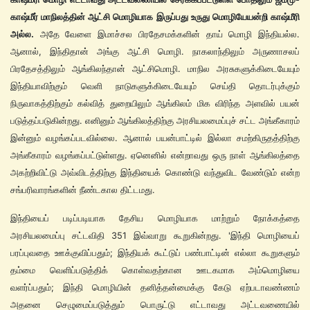
காஷ்மீர் மாநிலத்தின் ஆட்சி மொழியாக இருப்பது உருது மொழியேயன்றி காஷ்மீரி
அல்ல.
அதே வேளை இமாச்சல பிரதேசமக்களின் தாய் மொழி இந்தியல்ல.
ஆனால், இந்திதான் அங்கு ஆட்சி மொழி. நாகலாந்திலும் அருணாசலப்
பிரதேசத்திலும் ஆங்கிலந்தான் ஆட்சிமொழி. மாநில அரசுகளுக்கிடையேயும்
இந்தியாவிற்கும் வெளி நாடுகளுக்கிடையேயும் செய்தி தொடர்புக்கும்
நிருவாகத்திற்கும் கல்வித் துறையிலும் ஆங்கிலம் மிக விரிந்த அளவில் பயன்
படுத்தப்படுகின்றது. எனினும் ஆங்கிலத்திற்கு அரசியலமைப்புச் சட்ட அங்கீகாரம்
இன்னும் வழங்கப்படவில்லை. ஆனால் பயன்பாட்டில் இல்லா சமற்கிருதத்திற்கு
அங்கீகாரம் வழங்கப்பட்டுள்ளது. ஏனெனில் என்றாவது ஒரு நாள் ஆங்கிலத்தை
அகற்றிவிட்டு அவ்விடத்திற்கு இந்தியைக் கொண்டு வந்துவிட வேண்டும் என்ற
சங்பரிவாரங்களின் நீண்டகால திட்டமது.
இந்தியைப் படிப்படியாக தேசிய மொழியாக மாற்றும் நோக்கத்தை
அரசியலமைப்பு சட்டவிதி 351 இவ்வாறு கூறுகின்றது. 'இந்தி மொழியைப்
பரப்புவதை ஊக்குவிப்பதும்; இந்தியக் கூட்டுப் பண்பாட்டின் எல்லா கூறுகளும்
தம்மை வெளிப்படுத்திக் கொள்வதற்கான ஊடகமாக அம்மொழியை
வளர்ப்பதும்; இந்தி மொழியின் தனித்தன்மைக்கு கேடு ஏற்படாவண்ணம்
அதனை செழுமைப்படுத்தும் பொருட்டு எட்டாவது அட்டவணையில்