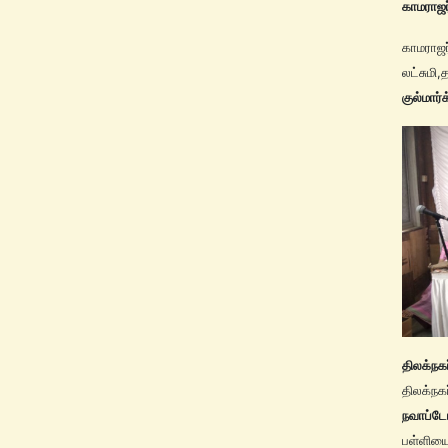
காமராஜர
காமரா
லட்சுமி
குல்மார்
திலக்நகர
திலக்நகர
நவாப்டேங
பள்ளியை