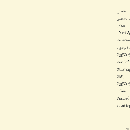
மும்பை 
மும்பை 
மும்பை 
பம்பாய்
பெ.கணே
பகுத்தற
ஜெரிமெ
பொய்சர
ஆ.பாலம
அலி,
ஜெரிமெ
மும்பை 
பொய்சர்
சான்றிதழ
ஆசிரிய