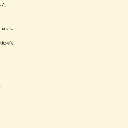
னர்.
 பரிசாக
ிதழும்,
்.