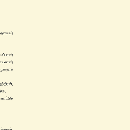
் தலைவர்
ப்பாளர்
ெயலாளர்
ுஸ்தாக்
்திரன்,
ிதி,
ராட்டுச்
குமார்,