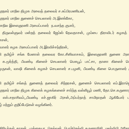
புறநகர் மாநில திமுக அவைத் தலைவர் ச.சுப்பிரமணியன்,
புறநகர் மாநில துணைச் செயலாளர் அ.இளங்கோ,
மாநில இளைஞரணி அமைப்பாளர் ந.வசந்த குமார்,
த் திருவள்ளுவர் மன்றத் தலைவர் ஜேம்ஸ் தேவதாசன், மும்பை திராவிடர் கழகத
சன்,
ிவாளர் கழக அமைப்பாளர் அ.இரவிச்சந்திரன்,
ரி தமிழ்ச் சங்க மேனாள் தலைவர கோ.சீனிவாசகம், இளைஞரணி துணை அமை
் க.மூர்த்தி, பீவண்டி கிளைச் செயலாளர் மெகபூப் பாட்சா, தானா கிளைச் ச
ுருகன், வாஷி கிளைக் கழகச் செயலாளர் ச.பழனி, பீவண்டி கிளை பொருளாளர் ம
ரி தமிழ்ச் சங்கத் துணைத் தலைவர் சிற்றரசன், துணைச் செயலாளர் எம்.இராஜெந
புறநகர் மாநில திமுக கிளைக் கழகங்களைச் சார்ந்த வள்ளியூர் மணி, தோ.செ.கருணாந
 எஸ்.சதாசிவம்,,பீவண்டி எச்.ஜாகிர் அசன்,அம்பர்நாத் சாமிநாதன் ஆகியோர் பா
் மற்றும் குறிப்பேடுகள் வழங்கினர்.
ர்கள் தாசன், முத்தையா, செல்வன், பொற்செல்வி கருணாநிதி, மலர்விழி அசோக்