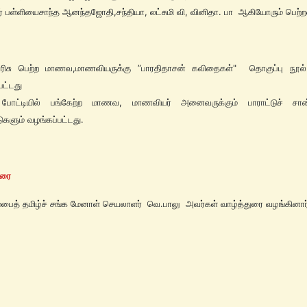
் பள்ளியைசாந்த ஆனந்தஜோதி,சந்தியா, லட்சுமி வி, வினிதா. பா ஆகியோரும் பெற்ற
ு பரிசு பெற்ற மாணவ,மாணவியருக்கு ”பாரதிதாசன் கவிதைகள்" தொகுப்பு நூல்
பட்டது
 போட்டியில் பங்கேற்ற மாணவ, மாணவியர் அனைவருக்கும் பாராட்டுச் சான்ற
டுகளும் வழங்கப்பட்டது.
ுரை
த் தமிழ்ச் சங்க மேனாள் செயலாளர் வெ.பாலு அவர்கள் வாழ்த்துரை வழங்கினார