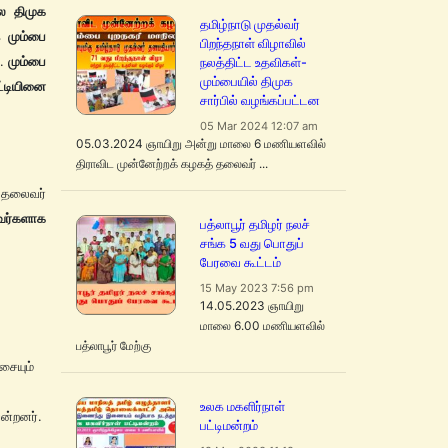
ில திமுக
தமிழ்நாடு முதல்வர்
க
மும்பை
பிறந்தநாள் விழாவில்
்.
மும்பை
நலத்திட்ட உதவிகள்-
மும்பையில் திமுக
்டியினை
சார்பில் வழங்கப்பட்டன
05 Mar 2024 12:07 am
05.03.2024 ஞாயிறு அன்று மாலை 6 மணியளவில்
திராவிட முன்னேற்றக் கழகத் தலைவர் ...
் தலைவர்
வர்களாக
பத்லாபூர் தமிழர் நலச்
சங்க 5 வது பொதுப்
பேரவை கூட்டம்
15 May 2023 7:56 pm
14.05.2023 ஞாயிறு
மாலை 6.00 மணியளவில்
பத்லாபூர் மேற்கு
ையும்
உலக மகளிர்நாள்
ன்றனர்.
பட்டிமன்றம்