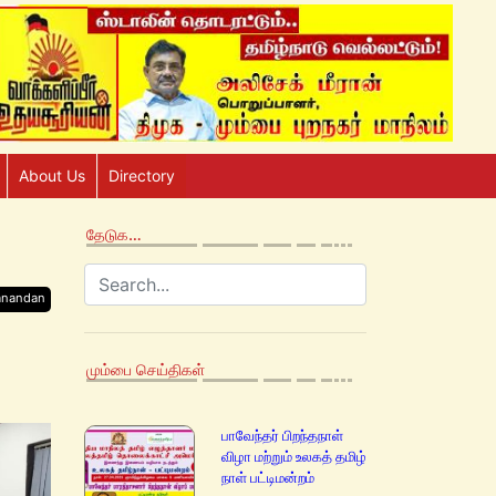
About Us
Directory
தேடுக…
anandan
மும்பை செய்திகள்
பாவேந்தர் பிறந்தநாள்
விழா மற்றும் உலகத் தமிழ்
நாள் பட்டிமன்றம்