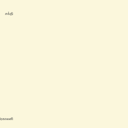
 சக்தி
ஆரேகாலனி