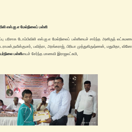
ிலி எஸ்.ஐ.எ மேல்நிலைப் பள்ளி
 பரிசாக டோம்பிவிலி எஸ்.ஐ.எ மேல்நிலைப் பள்ளியைச் சார்ந்த அனிருத் லட்சுமணன
ாமன்,நவீன்குமார், பவித்ரா, அரங்கராஜ், பிரியா முத்துகிருஷ்ணன், மதுமிதா, வின
உயர்நிலை பள்ளி
யைச் சேர்ந்த மாணவி இராஜலட்சுமி,