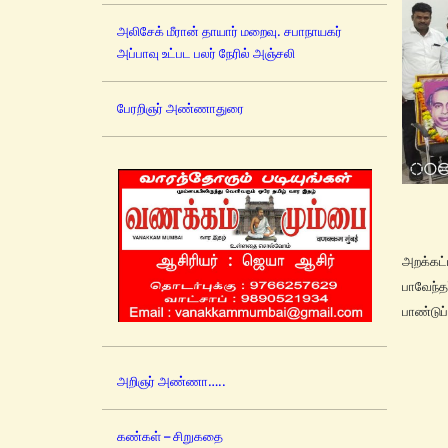
அலிசேக் மீரான் தாயார் மறைவு. சபாநாயகர்
அப்பாவு உட்பட பலர் நேரில் அஞ்சலி
பேரறிஞர் அண்ணாதுரை
பேரறிஞ
அறக்கட்
பாவேந்த
பாண்டுப்
அறிஞர் அண்ணா…..
நூற்றி
கண்கள் – சிறுகதை