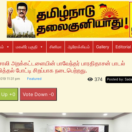
ம்
மகளிர் பகுதி
சினிமா
ஆரோக்கியம்
Gallery
Editorial
ொலி அறக்கட்டளையின் பாவேந்தர் பாரதிதாசன் பாடல்
வித்தல் போட்டி சிறப்பாக நடைபெற்றது.
374
019 11:31 pm
Featured
Posted by: Sad
 Up +0
Vote Down -0