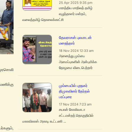
25 Apr 2025 9:35 pm
மராத்திய மாநிலத் தமிழ்
எழுத்தாளர் மன்றம்,
வலைத்தமிழ் தொலைக்காட்சி
தேவராசன் புலமாடன்
மறைந்தார்
18 Nov 2024 12:33 am
அனைத்து மும்பை
அமைப்புகளின் அன்புமிக்க
தோழமை விடைபெற்றார்
முரசொலி
 மணிக்கு
மும்பையில் புறநகர்
திமுகவினர் தேர்தல்
பரப்புரை
17 Nov 2024 7:23 am
சயான் கோலிவாடா
சட்டமன்றத் தொகுதியில்
மகாவிகாஸ் அகாடி கூட்டணி ...
்களும்,