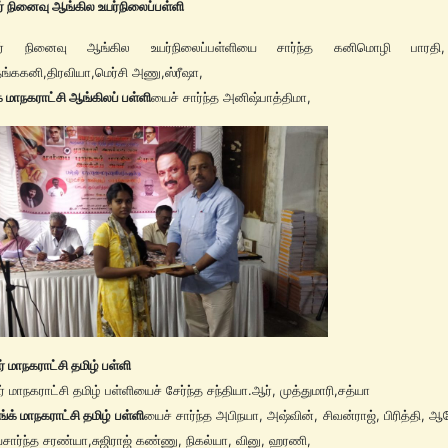
் நினைவு ஆங்கில உயர்நிலைப்பள்ளி
ஜர் நினைவு ஆங்கில உயர்நிலைப்பள்ளியை சார்ந்த கனிமொழி பாரதி,
,தங்ககனி,திரவியா,மெர்சி அணு,ஸ்ரீஷா,
க் மாநகராட்சி ஆங்கிலப் பள்ளி
யைச் சார்ந்த அனிஷ்பாத்திமா,
் மாநகராட்சி தமிழ் பள்ளி
் மாநகராட்சி தமிழ் பள்ளியைச் சேர்ந்த சந்தியா.ஆர், முத்துமாரி,சத்யா
்க் மாநகராட்சி தமிழ் பள்ளி
யைச் சார்ந்த அபிநயா, அஷ்வின், சிவன்ராஜ், பிரித்தி, 
சார்ந்த சரண்யா,சுஜிராஜ் கண்ணு, நிகல்யா, வினு, ஹரணி,