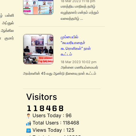
18 Mar 2023 11:18 pm
மராத்திய மாநிலத் தமிழ்
எழுத்தாளர் மன்றம் மற்றும்
் பள்ளி
வலைத்தமிழ் ...
 அப்துல்
ு ஆங்கில
மும்பையில்
் குமார்
“சுயமரியாதைச்
சுடரொளிகள்” நாள்
கூட்டம்
18 Mar 2023 10:02 pm
அன்னை மணியம்மையார்
அவர்களின் 45 வது ஆண்டு நினைவு நாள் கூட்டம்
Visitors
Users Today : 96
Total Users : 118468
Views Today : 125