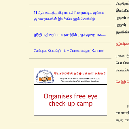
பெற்றோ
இலக்கி
11 ஆம் உலகத் தமிழாராய்ச்சி மாநாட்டில் மும்பை
புறநகர்
குமணராசனின் இலக்கிய நூல் வெளியீடு
புறநகர்
துவக்கி
இந்திய திரைப்பட வரலாற்றில் முதல்முறையாக….
நடுவர்க
செம்புலப் பெயல்நீராய் – பெரணமல்லூர் சேகரன்
மும்பைத
பொ.வெங
பொறுப்ப
வெற்றி ப
நாராயண
காமராஜர
ஆரே கால