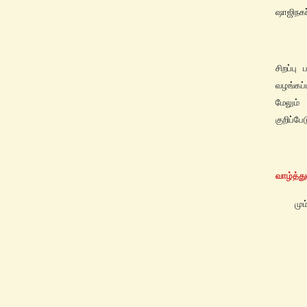
ஷாஜிநகர
சிறப்ப
வழங்கப்
மேலும்
குறிப்பே
வாழ்த்த
மும்பை