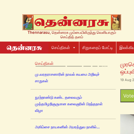
Thennarasu, தென்னரசு மும்பையிலிருந்து வெளியாகும்
செய்தித் தளம்
செய்திகள்
சிறுகதைப் போட்டி
இலக்கிய
செய்திகள்
முரச
ஒப்பு
மு.வரதராசனாரின் நாவல் கயமை அறிவுச்
19 Aug 2
சாறுகள்
Vote
நூற்றாண்டு கண்ட தலைவரும்
முத்தமிழறிஞருமான கலைஞரின் பிறந்தநாள்
விழா
அகிம்சை நாயகனின் அமரத்துவ நாளில்…