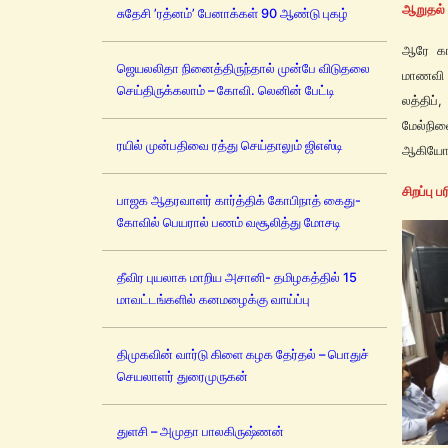
ஆறுதல் ப
சுதேசி ’ரத்னம்’ பேனாக்கள் 90 ஆண்டு புகழ்
ஆரே கா
ஜெயலலிதா நினைத்திருந்தால் முன்பே விடுதலை
மாணவி ஆ
செய்திருக்கலாம் – கோவி. லெனின் பேட்டி
லத்திப்
மேல்நில
ரயில் முன்பதிவை ரத்து செய்தாலும் ஜிஎஸ்டி
ஆகியோர்
சிறப்பு பர
பாஜக ஆதரவாளர் கார்த்திக் கோபிநாத் கைது-
கோவில் பெயரால் பணம் வசூலித்து மோசடி
தீவிர புயலாக மாறிய அசானி- தமிழகத்தில் 15
மாவட்டங்களில் கனமழைக்கு வாய்ப்பு
திமுகவின் வார்டு கிளை கழக தேர்தல் – பொதுச்
செயலாளர் துரைமுருகன்
துளசி – அமுதா பாலகிருஷ்ணன்