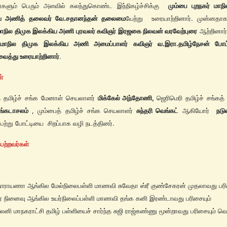
ர்களும் பெரும் அளவில் கலந்துகொண்ட இந்நிகழ்ச்சிக்கு
மும்பை புறநகர் மாந
ய அணித் தலைவர் வே.சதானந்தன் தலைமை
யேற்று உரையாற்றினார். முன்னதா
 மாநில திமுக இலக்கிய அணி புரவலர் கவிஞர் இரஜகை நிலவன் வரவேற்புரை
ஆற்றினார
 மாநில திமுக
இலக்கிய அணி அமைப்பாளர் கவிஞர் வ.இரா.தமிழ்நேசன் போட
வைத்து உரையாற்றினார்
.
ள்
் தமிழ்ச் சங்க மேனாள் செயலாளர்
மிக்கேல் அந்தோணி,
ஜெரிமெரி தமிழ்ச் சங்கத
்கடாசலம்
, மும்பைத் தமிழ்ச் சங்க செயலாளர்
சுந்தரி வெங்கட்
ஆகியோர்
நடு
ேற்று போட்டியை சிறப்பாக வழி நடத்தினர்.
ெற்றவர்கள்
ா ஆங்கில மேல்நிலைபள்ளி மாணவி சுவேதா ஸ்ரீ குண்சேகரன் முதலாவது பரிச
் நினைவு ஆங்கில உயர்நிலைப்பள்ளி மாணவி தங்க கனி இரண்டாவது பரிசையும்
னி மாநகராட்சி தமிழ் பள்ளியைச் சார்ந்த சுஜி ராஜ்கண்ணு மூன்றாவது பரிசையும் வெ