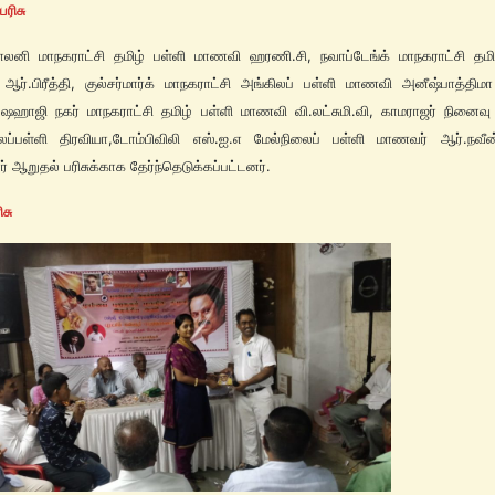
ரிசு
லனி மாநகராட்சி தமிழ் பள்ளி மாணவி ஹரணி.சி, நவாப்டேங்க் மாநகராட்சி தமிழ
ர்.பிரீத்தி, குல்சர்மார்க் மாநகராட்சி அங்கிலப் பள்ளி மாணவி அனீஷ்பாத்திமா
, ஷஹாஜி நகர் மாநகராட்சி தமிழ் பள்ளி மாணவி வி.லட்சுமி.வி, காமராஜர் நினைவ
ைப்பள்ளி திரவியா,டோம்பிவிலி எஸ்.ஐ.எ மேல்நிலைப் பள்ளி மாணவர் ஆர்.நவீன
 ஆறுதல் பரிசுக்காக தேர்ந்தெடுக்கப்பட்டனர்.
ிசு