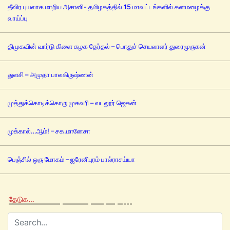
தீவிர புயலாக மாறிய அசானி- தமிழகத்தில் 15 மாவட்டங்களில் கனமழைக்கு
வாய்ப்பு
திமுகவின் வார்டு கிளை கழக தேர்தல் – பொதுச் செயலாளர் துரைமுருகன்
துளசி – அமுதா பாலகிருஷ்ணன்
முத்துக்கொடிக்கொரு முகவரி – வடலூர் ஜெகன்
முக்கால்…ஆம்! – சக.மானேசா
பெஞ்சில் ஒரு மோகம் – ஐரேனிபுரம் பால்ராசய்யா
தேடுக…