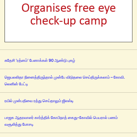
சுதேசி ’ரத்னம்’ பேனாக்கள் 90 ஆண்டு புகழ்
ஜெயலலிதா நினைத்திருந்தால் முன்பே விடுதலை செய்திருக்கலாம் – கோவி.
லெனின் பேட்டி
ரயில் முன்பதிவை ரத்து செய்தாலும் ஜிஎஸ்டி
பாஜக ஆதரவாளர் கார்த்திக் கோபிநாத் கைது-கோவில் பெயரால் பணம்
வசூலித்து மோசடி