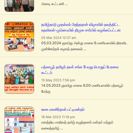
அகாடி கூட்டணி ...
தமிழ்நாடு முதல்வர் பிறந்தநாள் விழாவில் நலத்திட்ட
உதவிகள்-மும்பையில் திமுக சார்பில் வழங்கப்பட்டன
05 Mar 2024 12:07 am
05.03.2024 ஞாயிறு அன்று மாலை 6 மணியளவில் திராவிட
முன்னேற்றக் கழகத் தலைவர் ...
பத்லாபூர் தமிழர் நலச் சங்க 5 வது பொதுப் பேரவை
கூட்டம்
15 May 2023 7:56 pm
14.05.2023 ஞாயிறு மாலை 6.00 மணியளவில் பத்லாபூர்
மேற்கு
உலக மகளிர்நாள் பட்டிமன்றம்
18 Mar 2023 11:18 pm
மராத்திய மாநிலத் தமிழ் எழுத்தாளர் மன்றம் மற்றும்
வலைத்தமிழ் ...