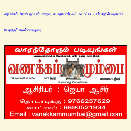
அலிசேக் மீரான் தாயார் மறைவு. சபாநாயகர் அப்பாவு உட்பட பலர் நேரில் அஞ்சலி
பேரறிஞர் அண்ணாதுரை