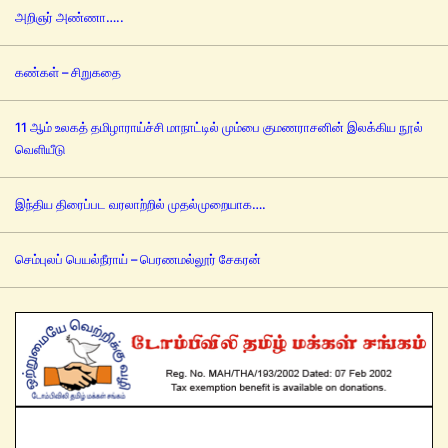
அறிஞர் அண்ணா…..
கண்கள் – சிறுகதை
11 ஆம் உலகத் தமிழாராய்ச்சி மாநாட்டில் மும்பை குமணராசனின் இலக்கிய நூல்
வெளியீடு
இந்திய திரைப்பட வரலாற்றில் முதல்முறையாக….
செம்புலப் பெயல்நீராய் – பெரணமல்லூர் சேகரன்