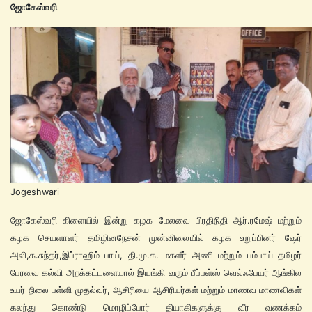
ஜோகேஸ்வரி
Jogeshwari
ஜோகேஸ்வரி கிளையில் இன்று கழக மேலவை பிரதிநிதி ஆர்.ரமேஷ் மற்றும்
கழக செயளாளர் தமிழினநேசன் முன்னிலையில் கழக உறுப்பினர் ஷேர்
அலி,க.சுந்தர்,இப்ராஹிம் பாய், தி.மு.க. மகளீர் அணி மற்றும் பம்பாய் தமிழர்
பேரவை கல்வி அறக்கட்டளையால் இயங்கி வரும் பீப்பள்ஸ் வெல்ஃபேயர் ஆங்கில
உயர் நிலை பள்ளி முதல்வர், ஆசிரியை ஆசிரியர்கள் மற்றும் மாணவ மாணவிகள்
கலந்து கொண்டு மொழிப்போர் தியாகிகளுக்கு வீர வணக்கம்