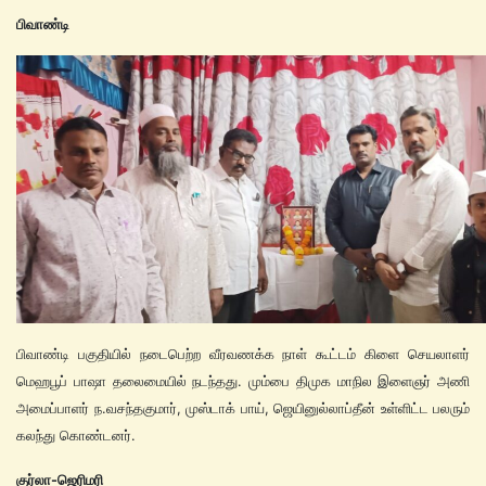
பிவாண்டி
பிவாண்டி பகுதியில் நடைபெற்ற வீரவணக்க நாள் கூட்டம் கிளை செயலாளர்
மெஹபூப் பாஷா தலைமையில் நடந்தது. மும்பை திமுக மாநில இளைஞர் அணி
அமைப்பாளர் ந.வசந்தகுமார், முஸ்டாக் பாய், ஜெயினுல்லாப்தீன் உள்ளிட்ட பலரும்
கலந்து கொண்டனர்.
குர்லா-ஜெரிமரி