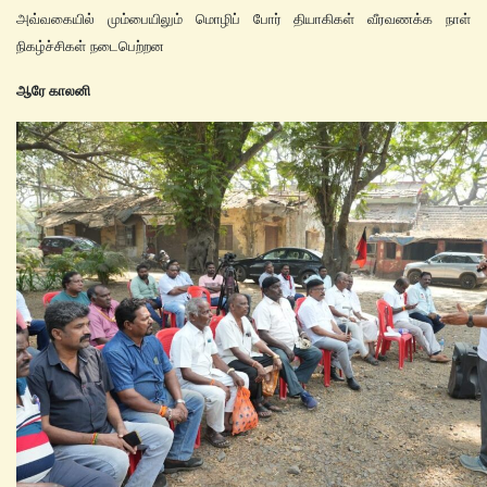
அவ்வகையில் மும்பையிலும் மொழிப் போர் தியாகிகள் வீரவணக்க நாள்
நிகழ்ச்சிகள் நடைபெற்றன
ஆரே காலனி