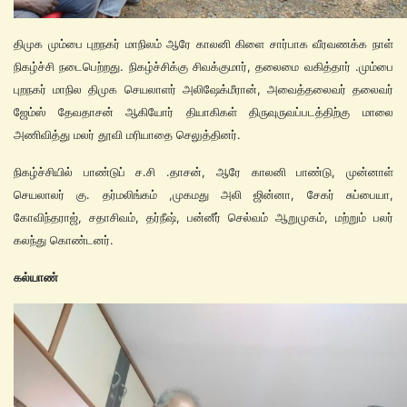
திமுக மும்பை புறநகர் மாநிலம் ஆரே காலனி கிளை சார்பாக வீரவணக்க நாள்
நிகழ்ச்சி நடைபெற்றது. நிகழ்ச்சிக்கு சிவக்குமார், தலைமை வகித்தார் .மும்பை
புறநகர் மாநில திமுக செயலாளர் அலிஷேக்மீரான், அவைத்தலைவர் தலைவர்
ஜேம்ஸ் தேவதாசன் ஆகியோர் தியாகிகள் திருவுருவப்படத்திற்கு மாலை
அணிவித்து மலர் தூவி மரியாதை செலுத்தினர்.
நிகழ்ச்சியில் பாண்டுப் ச.சி .தாசன், ஆரே காலனி பாண்டு, முன்னாள்
செயலாலர் கு. தர்மலிங்கம் ,முகமது அலி ஜின்னா, சேகர் சுப்பையா,
கோவிந்தராஜ், சதாசிவம், தர்நீஷ், பன்னீர் செல்வம் ஆறுமுகம், மற்றும் பலர்
கலந்து கொண்டனர்.
கல்யாண்