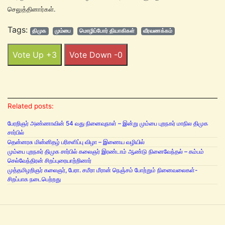
செலுத்தினார்கள்.
Tags:
திமுக
மும்பை
மொழிப்போர் தியாகிகள்
வீரவணக்கம்
Vote Up +3
Vote Down -0
Related posts:
பேரறிஞர் அண்ணாவின் 54 வது நினைவுநாள் – இன்று மும்பை புறநகர் மாநில திமுக
சார்பில்
தென்னரசு மின்னிதழ் பரிசளிப்பு விழா – இணைய வழியில்
மும்பை புறநகர் திமுக சார்பில் கலைஞர் இரண்டாம் ஆண்டு நினைவேந்தல் – கம்பம்
செல்வேந்திரன் சிறப்புரையாற்றினார்
முத்தமிழறிஞர் கலைஞர், பேரா. சமீரா மீரான் நெஞ்சம் போற்றும் நினைவலைகள்-
சிறப்பாக நடைபெற்றது