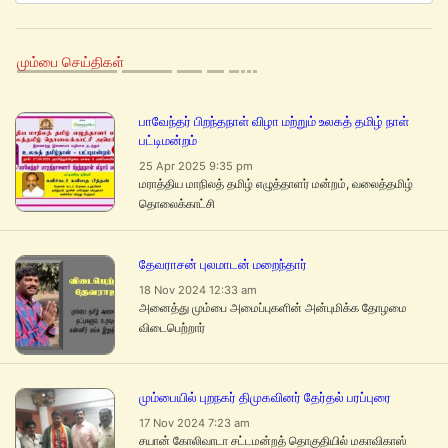
மும்பை செய்திகள்
பாவேந்தர் பிறந்தநாள் விழா மற்றும் உலகத் தமிழ் நாள்
பட்டிமன்றம்
25 Apr 2025 9:35 pm
மராத்திய மாநிலத் தமிழ் எழுத்தாளர் மன்றம், வலைத்தமிழ்
தொலைக்காட்சி
தேவராசன் புலமாடன் மறைந்தார்
18 Nov 2024 12:33 am
அனைத்து மும்பை அமைப்புகளின் அன்புமிக்க தோழமை
விடைபெற்றார்
மும்பையில் புறநகர் திமுகவினர் தேர்தல் பரப்புரை
17 Nov 2024 7:23 am
சயான் கோலிவாடா சட்டமன்றத் தொகுதியில் மகாவிகாஸ்