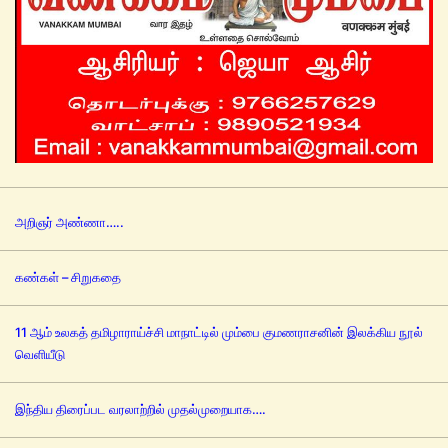
அறிஞர் அண்ணா…..
கண்கள் – சிறுகதை
11 ஆம் உலகத் தமிழாராய்ச்சி மாநாட்டில் மும்பை குமணராசனின் இலக்கிய நூல்
வெளியீடு
இந்திய திரைப்பட வரலாற்றில் முதல்முறையாக….