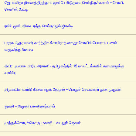
ஜெயலலிதா நினைத்திருந்தால் முன்பே விடுதலை செய்திருக்கலாம் – கோவி.
லெனின் பேட்டி
ரயில் முன்பதிவை ரத்து செய்தாலும் ஜிஎஸ்டி
பாஜக ஆதரவாளர் கார்த்திக் கோபிநாத் கைது-கோவில் பெயரால் பணம்
வசூலித்து மோசடி
தீவிர புயலாக மாறிய அசானி- தமிழகத்தில் 15 மாவட்டங்களில் கனமழைக்கு
வாய்ப்பு
திமுகவின் வார்டு கிளை கழக தேர்தல் – பொதுச் செயலாளர் துரைமுருகன்
துளசி – அமுதா பாலகிருஷ்ணன்
முத்துக்கொடிக்கொரு முகவரி – வடலூர் ஜெகன்