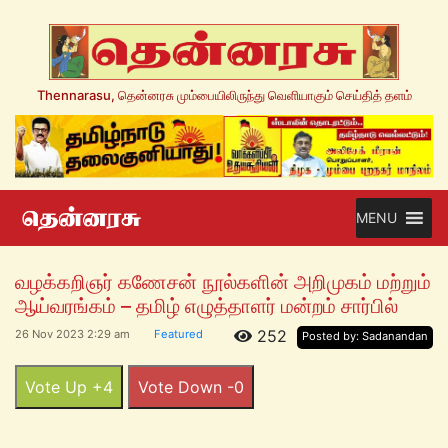
Thennarasu, தென்னரசு மும்பையிலிருந்து வெளியாகும் செய்தித் தளம்
MENU
வழக்கறிஞர் கணேசன் நூல்களின் அறிமுகம் மற்றும்
ஆய்வரங்கம் – தமிழ் எழுத்தாளர் மன்றம் சார்பில்
252
26 Nov 2023 2:29 am
Featured
Posted by: Sadanandan
Vote Up +4
Vote Down -0