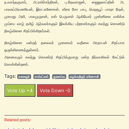
ந.வசந்தகுமார், அ.ரவிச்சந்திரன், பு.தேவராஜன், ஜைனுலாப்தின் அ.
பாலசுப்பிரமணியன், இரா.கணேசன், வீரை சோ பாபு, மெஹபூப் பாஷா ஷேக்,
முகமது அலி, பாலமுருகன், எஸ் பெருமாள் ஆகியோர் முன்னிலை வகிக்க
மும்பை வாழ் தமிழ் ஆர்வலர்களும் இலக்கிய பற்றாளர்களும் கலந்து கொண்டு
நிகழ்வினை சிறப்பிக்கிறார்கள்.
நிகழ்வினை மன்றத் தலைவர் முனைவர் வதிலை பிரதாபன் சிறப்பாக
ஒருங்கிணைத்துள்ளார்.
அனைவரும் கலந்து கொண்டு சிறப்பிக்குமாறு மன்ற நிர்வாகிகள் கேட்டுக்
கொள்கின்றனர்.
Tags:
கலைஞர்
சாக்ரட்டீஸ்
நூலாய்வு
வழக்கறிஞர் கணேசன்
Vote Up +4
Vote Down -0
Related posts: