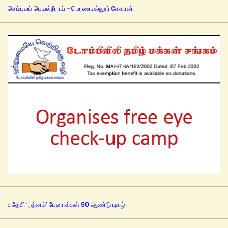
செம்புலப் பெயல்நீராய் – பெரணமல்லூர் சேகரன்
சுதேசி ’ரத்னம்’ பேனாக்கள் 90 ஆண்டு புகழ்