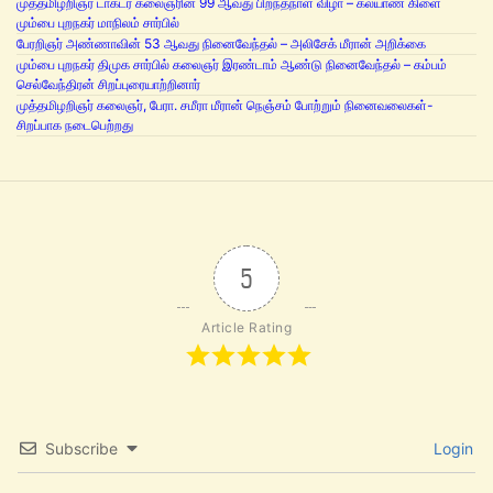
முத்தமிழறிஞர் டாக்டர் கலைஞரின் 99 ஆவது பிறந்தநாள் விழா – கல்யாண் கிளை
மும்பை புறநகர் மாநிலம் சார்பில்
பேரறிஞர் அண்ணாவின் 53 ஆவது நினைவேந்தல் – அலிசேக் மீரான் அறிக்கை
மும்பை புறநகர் திமுக சார்பில் கலைஞர் இரண்டாம் ஆண்டு நினைவேந்தல் – கம்பம்
செல்வேந்திரன் சிறப்புரையாற்றினார்
முத்தமிழறிஞர் கலைஞர், பேரா. சமீரா மீரான் நெஞ்சம் போற்றும் நினைவலைகள்-
சிறப்பாக நடைபெற்றது
5
Article Rating
Subscribe
Login