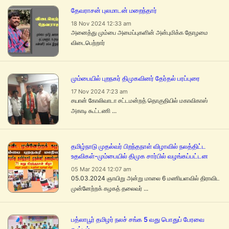
தேவராசன் புலமாடன் மறைந்தார்
18 Nov 2024 12:33 am
அனைத்து மும்பை அமைப்புகளின் அன்புமிக்க தோழமை
விடைபெற்றார்
மும்பையில் புறநகர் திமுகவினர் தேர்தல் பரப்புரை
17 Nov 2024 7:23 am
சயான் கோலிவாடா சட்டமன்றத் தொகுதியில் மகாவிகாஸ்
அகாடி கூட்டணி ...
தமிழ்நாடு முதல்வர் பிறந்தநாள் விழாவில் நலத்திட்ட
உதவிகள்-மும்பையில் திமுக சார்பில் வழங்கப்பட்டன
05 Mar 2024 12:07 am
05.03.2024 ஞாயிறு அன்று மாலை 6 மணியளவில் திராவிட
முன்னேற்றக் கழகத் தலைவர் ...
பத்லாபூர் தமிழர் நலச் சங்க 5 வது பொதுப் பேரவை