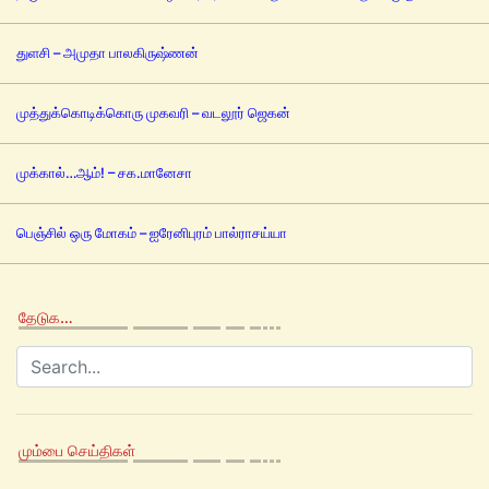
துளசி – அமுதா பாலகிருஷ்ணன்
முத்துக்கொடிக்கொரு முகவரி – வடலூர் ஜெகன்
முக்கால்…ஆம்! – சக.மானேசா
பெஞ்சில் ஒரு மோகம் – ஐரேனிபுரம் பால்ராசய்யா
தேடுக…
மும்பை செய்திகள்