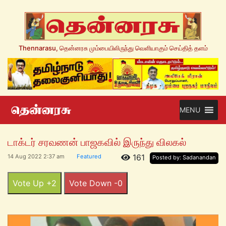
Thennarasu, தென்னரசு மும்பையிலிருந்து வெளியாகும் செய்தித் தளம்
MENU
டாக்டர் சரவணன் பாஜகவில் இருந்து விலகல்
161
14 Aug 2022 2:37 am
Featured
Posted by: Sadanandan
Vote Up +2
Vote Down -0