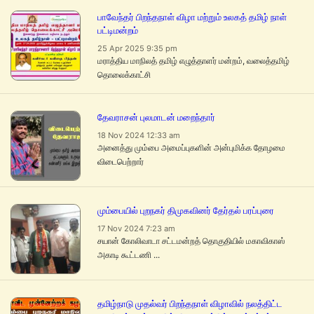
பாவேந்தர் பிறந்தநாள் விழா மற்றும் உலகத் தமிழ் நாள்
பட்டிமன்றம்
25 Apr 2025 9:35 pm
மராத்திய மாநிலத் தமிழ் எழுத்தாளர் மன்றம், வலைத்தமிழ்
தொலைக்காட்சி
தேவராசன் புலமாடன் மறைந்தார்
18 Nov 2024 12:33 am
அனைத்து மும்பை அமைப்புகளின் அன்புமிக்க தோழமை
விடைபெற்றார்
மும்பையில் புறநகர் திமுகவினர் தேர்தல் பரப்புரை
17 Nov 2024 7:23 am
சயான் கோலிவாடா சட்டமன்றத் தொகுதியில் மகாவிகாஸ்
அகாடி கூட்டணி ...
தமிழ்நாடு முதல்வர் பிறந்தநாள் விழாவில் நலத்திட்ட