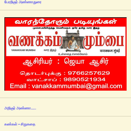
பேரறிஞர் அண்ணாதுரை
அறிஞர் அண்ணா…..
கண்கள் – சிறுகதை