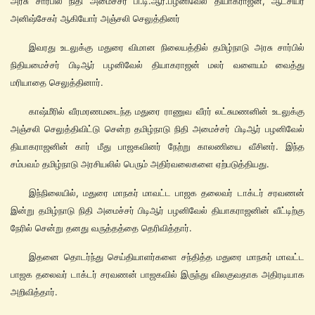
அரசு சார்பில் நிதி அமைச்சர் பி.டி.ஆர்.பழனிவேல் தியாகராஜன், ஆட்சியர்
அனிஷ்சேகர் ஆகியோர் அஞ்சலி செலுத்தினர்
இவரது உடலுக்கு மதுரை விமான நிலையத்தில் தமிழ்நாடு அரசு சார்பில்
நிதியமைச்சர் பிடிஆர் பழனிவேல் தியாகராஜன் மலர் வளையம் வைத்து
மரியாதை செலுத்தினார்.
காஷ்மீரில் வீரமரணமடைந்த மதுரை ராணுவ வீரர் லட்சுமணனின் உடலுக்கு
அஞ்சலி செலுத்திவிட்டு சென்ற தமிழ்நாடு நிதி அமைச்சர் பிடிஆர் பழனிவேல்
தியாகராஜனின் கார் மீது பாஜகவினர் நேற்று காலணியை வீசினர். இந்த
சம்பவம் தமிழ்நாடு அரசியலில் பெரும் அதிர்வலைகளை ஏற்படுத்தியது.
இந்நிலையில், மதுரை மாநகர் மாவட்ட பாஜக தலைவர் டாக்டர் சரவணன்
இன்று தமிழ்நாடு நிதி அமைச்சர் பிடிஆர் பழனிவேல் தியாகராஜனின் வீட்டிற்கு
நேரில் சென்று தனது வருத்தத்தை தெரிவித்தார்.
இதனை தொடர்ந்து செய்தியாளர்களை சந்தித்த மதுரை மாநகர் மாவட்ட
பாஜக தலைவர் டாக்டர் சரவணன் பாஜகவில் இருந்து விலகுவதாக அதிரடியாக
அறிவித்தார்.