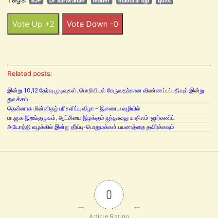
BJP
Dr Saravanan
leader
madurai bjp
quits
Vote Up +2
Vote Down -0
Related posts:
இன்று 10,12 தேர்வு முடிவுகள், பொறியியல் சேருவதற்கான விண்ணப்பப்பதிவும் இன்று
துவக்கம்.
தென்னரசு மின்னிதழ் பரிசளிப்பு விழா – இணைய வழியில்
பா.ஜ.க இறங்குமுகம், ஆட்சியை இழக்கும் ஐந்தாவது மாநிலம்-ஜார்கண்ட்
அயோத்தி வழக்கில் இன்று தீர்ப்பு-பொதுமக்கள் பயணத்தை தவிர்க்கவும்
0
Article Rating