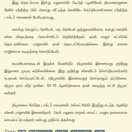
இது தொடர்பாக இன்று மதுரையில் பிடிஆர் பழனிவேல் தியாகராஜனை
நேரில் சந்தித்த பின் அவரது வீட்டிற்கு வெளியே செய்தியாளர்களை சந்தித்த
டாக்டர் சரவணன் பேசியதாவது,
எனக்கு வெறுப்பு அரசியல், மத அரசியல் ஒத்துவரவில்லை. எனது மனதில்
உள்ள விஷயத்தை அமைச்சரிடம் தெரிவித்தேன். நான் பாஜக கட்சியில்
தொடரவில்லை. பாஜகவில் நான் தொடரப்போவதில்லை. இன்று காலை
ராஜினாமா கடிதத்தை கொடுப்பேன்.
சுயமரியாதையுடன் இருக்க வேண்டும். திமுகவில் இணைவது குறித்து
இதுவரை முடிவு எடுக்கவில்லை. இது குறித்து உங்களிடம் (செய்தியாளர்கள்)
கூறாமல் செய்யமாட்டேன். (திமுகவில் இணைவது) செய்தாலும் தப்பில்லை.
திமுக தாய் வீடு தானே. 10-15 ஆண்டுகளாக நான் உழைத்த கட்சி திமுக'
என்றார்.
திமுகவை சேர்ந்த டாக்டர் சரவணன் அக்கட்சியில் இருந்து கடந்த ஆண்டு
விலகி பாஜகவில் இணைந்தார். அவர் மதுரை மாநகர் மாவட்ட பாஜக தலைவராக
செயல்பட்டு வந்தார் என்பது குறிப்பிடத்தக்கது
Tags: