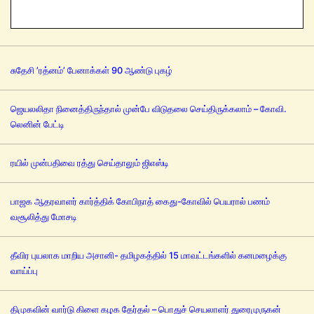
சுதேசி ’ரத்னம்’ பேனாக்கள் 90 ஆண்டு புகழ்
ஜெயலலிதா நினைத்திருந்தால் முன்பே விடுதலை செய்திருக்கலாம் – கோவி.
லெனின் பேட்டி
ரயில் முன்பதிவை ரத்து செய்தாலும் ஜிஎஸ்டி
பாஜக ஆதரவாளர் கார்த்திக் கோபிநாத் கைது-கோவில் பெயரால் பணம்
வசூலித்து மோசடி
தீவிர புயலாக மாறிய அசானி- தமிழகத்தில் 15 மாவட்டங்களில் கனமழைக்கு
வாய்ப்பு
திமுகவின் வார்டு கிளை கழக தேர்தல் – பொதுச் செயலாளர் துரைமுருகன்