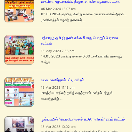
உதவிகள்-மும்பையில் திமுக சார்பில் வழங்கப்பட்டன
05 Mar 2024 12:07 am
05.03.2024 ஞாயிறு அன்று மாலை 6 மணியளவில் திராவிட
முன்னேற்றக் கழகத் தலைவர் ...
பத்லாபூர் தமிழர் நலச் சங்க 5 வது பொதுப் பேரவை
கூட்டம்
15 May 2023 7:56 pm
14.05.2023 ஞாயிறு மாலை 6.00 மணியளவில் பத்லாபூர்
மேற்கு
உலக மகளிர்நாள் பட்டிமன்றம்
18 Mar 2023 11:18 pm
மராத்திய மாநிலத் தமிழ் எழுத்தாளர் மன்றம் மற்றும்
வலைத்தமிழ் ...
மும்பையில் “சுயமரியாதைச் சுடரொளிகள்” நாள் கூட்டம்
18 Mar 2023 10:02 pm
அன்னை மணியம்மையார் அவர்களின் 45 வது ஆண்டு