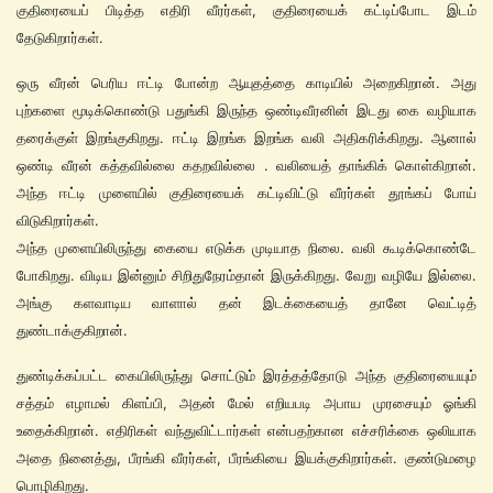
குதிரையைப் பிடித்த எதிரி வீரர்கள், குதிரையைக் கட்டிப்போட இடம்
தேடுகிறார்கள்.
ஒரு வீரன் பெரிய ஈட்டி போன்ற ஆயுதத்தை காடியில் அறைகிறான். அது
புற்களை மூடிக்கொண்டு பதுங்கி இருந்த ஒண்டிவீரனின் இடது கை வழியாக
தரைக்குள் இறங்குகிறது. ஈட்டி இறங்க இறங்க வலி அதிகரிக்கிறது. ஆனால்
ஒண்டி வீரன் கத்தவில்லை கதறவில்லை . வலியைத் தாங்கிக் கொள்கிறான்.
அந்த ஈட்டி முளையில் குதிரையைக் கட்டிவிட்டு வீரர்கள் தூங்கப் போய்
விடுகிறார்கள்.
அந்த முளையிலிருந்து கையை எடுக்க முடியாத நிலை. வலி கூடிக்கொண்டே
போகிறது. விடிய இன்னும் சிறிதுநேரம்தான் இருக்கிறது. வேறு வழியே இல்லை.
அங்கு களவாடிய வாளால் தன் இடக்கையைத் தானே வெட்டித்
துண்டாக்குகிறான்.
துண்டிக்கப்பட்ட கையிலிருந்து சொட்டும் இரத்தத்தோடு அந்த குதிரையையும்
சத்தம் எழாமல் கிளப்பி, அதன் மேல் எறியபடி அபாய முரசையும் ஓங்கி
உதைக்கிறான். எதிரிகள் வந்துவிட்டார்கள் என்பதற்கான எச்சரிக்கை ஒலியாக
அதை நினைத்து, பீரங்கி வீரர்கள், பீரங்கியை இயக்குகிறார்கள். குண்டுமழை
பொழிகிறது.