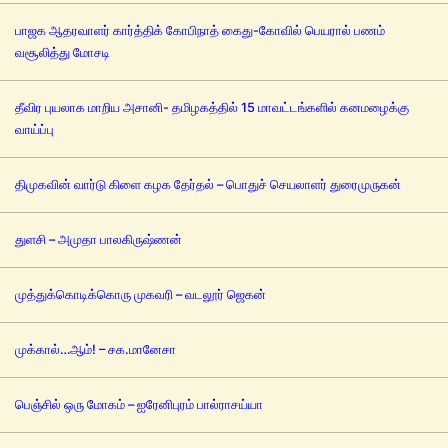
பாஜக ஆதரவாளர் கார்த்திக் கோபிநாத் கைது-கோவில் பெயரால் பணம்
வசூலித்து மோசடி
தீவிர புயலாக மாறிய அசானி- தமிழகத்தில் 15 மாவட்டங்களில் கனமழைக்கு
வாய்ப்பு
திமுகவின் வார்டு கிளை கழக தேர்தல் – பொதுச் செயலாளர் துரைமுருகன்
துளசி – அமுதா பாலகிருஷ்ணன்
முத்துக்கொடிக்கொரு முகவரி – வடலூர் ஜெகன்
முக்கால்…ஆம்! – சக.மானேசா
பெஞ்சில் ஒரு மோகம் – ஐரேனிபுரம் பால்ராசய்யா