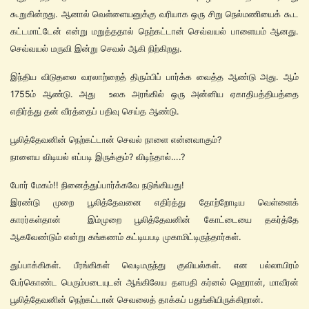
கூறுகின்றது. ஆனால் வெள்ளையனுக்கு வரியாக ஒரு சிறு நெல்மணியைக் கூட
கட்டமாட்டேன் என்று மறுத்ததால் நெற்கட்டான் செவ்வயல் பாளையம் ஆனது.
செவ்வயல் மருவி இன்று செவல் ஆகி நிற்கிறது.
இந்திய விடுதலை வரலாற்றைத் திரும்பிப் பார்க்க வைத்த ஆண்டு அது. ஆம்
1755ம் ஆண்டு. அது உலக அரங்கில் ஒரு அன்னிய ஏகாதிபத்தியத்தை
எதிர்த்து தன் வீரத்தைப் பதிவு செய்த ஆண்டு.
பூலித்தேவனின் நெற்கட்டான் செவல் நாளை என்னவாகும்?
நாளைய விடியல் எப்படி இருக்கும்? விடிந்தால்….?
போர் மேகம்!! நினைத்துப்பார்க்கவே நடுங்கியது!
இரண்டு முறை பூலித்தேவனை எதிர்த்து தோற்றோடிய வெள்ளைக்
காரர்கள்தான் இம்முறை பூலித்தேவனின் கோட்டையை தகர்த்தே
ஆகவேண்டும் என்று கங்கணம் கட்டியபடி முகாமிட்டிருந்தார்கள்.
துப்பாக்கிகள். பீரங்கிகள் வெடிமருந்து குவியல்கள். என பல்லாயிரம்
பேர்கொண்ட பெரும்படையுடன் ஆங்கிலேய தளபதி கர்னல் ஹெரான், மாவீரன்
பூலித்தேவனின் நெற்கட்டான் செவலைத் தாக்கப் பதுங்கியிருக்கிறான்.