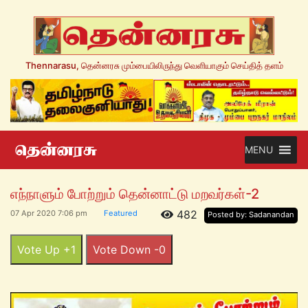
Thennarasu, தென்னரசு மும்பையிலிருந்து வெளியாகும் செய்தித் தளம்
MENU
எந்நாளும் போற்றும் தென்னாட்டு மறவர்கள்-2
482
07 Apr 2020 7:06 pm
Featured
Posted by: Sadanandan
Vote Up +1
Vote Down -0