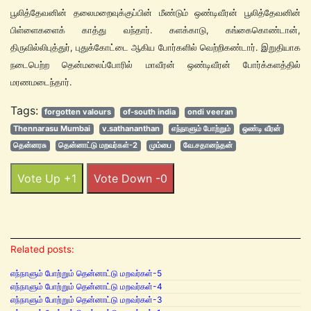
பூலித்தேவனின் தலைமறைவுக்குப்பின் மீண்டும் ஒண்டிவீரன் பூலித்தேவனின்
பிள்ளைகளைக் காத்து வந்தார். களக்காடு, கங்கைகொண்டான்,
திருவில்லிபுத்துர், புதுக்கோட்டை ஆகிய போர்களில் வெற்றிகண்டார். இறுதியாக
நடைபெற்ற தென்மலைப்போரில் மாவீரன் ஒண்டிவீரன் போர்க்களத்தில்
மரணமடைந்தார்.
Tags:
forgotten valours
of-south india
ondi veeran
Thennarasu Mumbai
v.sathananthan
எந்நாளும் போற்றும்
ஒண்டி வீரன்
தென்னரசு
தென்னாட்டு மறவர்கள்-2
மும்பை
வே.சதானந்தன்
Vote Up +1
Vote Down -0
Related posts:
எந்நாளும் போற்றும் தென்னாட்டு மறவர்கள்-5
எந்நாளும் போற்றும் தென்னாட்டு மறவர்கள்-4
எந்நாளும் போற்றும் தென்னாட்டு மறவர்கள்-3