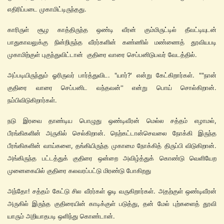
எதிரிப்படை முகாமிட்டிருந்தது.
காரிருள் சூழ காத்திருந்த ஒண்டி வீரன் கும்மிருட்டில் தீவட்டியுடன்
பாதுகாவலுக்கு நின்றிருந்த வீரர்களின் கண்ணில் மண்ணைத் தூவியபடி
முகாமிற்குள் புகுந்துவிட்டான் குதிரை வாரை செப்பனிடுபவர் வேடத்தில்.
அப்படியிருந்தும் ஓரிருவர் பார்த்துவிட. "யார்?' என்று கேட்கிறார்கள். ""நான்
குதிரை வாரை செப்பனிட வந்தவன்'' என்று பொய் சொல்கிறான்.
நம்பிவிடுகிறார்கள்.
நடு இரவை தாண்டிய பொழுது ஒண்டிவீரன் மெல்ல சத்தம் எழாமல்,
பீரங்கிகளின் அருகில் செல்கிறான். நெற்கட்டான்செவலை நோக்கி இருந்த
பீரங்கிகளின் வாய்களை, தங்கியிருந்த முகாமை நோக்கித் திருப்பி விடுகிறான்.
அங்கிருந்த பட்டத்துக் குதிரை ஒன்றை அவிழ்த்துக் கொண்டு வெளியேற
முனைகையில் குதிரை கலவரப்பட்டு மிரண்டு போகிறது
அந்தோ! சத்தம் கேட்டு சில வீரர்கள் ஓடி வருகிறார்கள். அதற்குள் ஒண்டிவீரன்
அருகில் இருந்த குதிரையின் காடிக்குள் படுத்து, தன் மேல் புற்களைத் தூவி
யாரும் அறியாதபடி ஒளிந்து கொண்டான்.