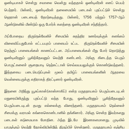
ஒண்டியாகச் சென்று சவாலை வென்று வந்ததால் ஒண்டிவீரன் எனப் பெயர்
பெற்றார். பின்னர், ஒண்டிவீரன் தலைமையில் படைகள் புறப்பட்டுச் சென்று
ஹெரான் படையைத் தோற்கடித்தது. பின்னர், 1756 மற்றும் 1757-ஆம்
ஆண்டுகளில் மீண்டும் ஒரு போர்க் களத்தை ஒண்டிவீரன் சந்தித்தார்.
அப்போதைய திருநெல்வேலிச் சீமையில் சுதந்திர உணர்வுக்குக் களங்கம்
விளைவிப்பதுபோல் எட்டயபுரம் பாளையம் உட்பட திருநெல்வேலிச் சீமையின்
தெற்குப் பாளையங்கள் காணப்பட்டன. அப்பாளையங்கள் மீது போர் தொடுத்து
ஒண்டிவீரனும் பூலித்தேவனும் வெற்றி கண்டனர். அங்கு கிடைத்த பெரும்
பொருட்களைச் சூறையாடி நெற்கட்டான் செவ்வயயலுக்குக் கொண்டுவந்தனர்.
இத்தகைய படையெடுப்புகள் மூலம் தமிழ்ப் பாளையங்களின் ஆதரவை
வெள்ளையருக்கு எதிராகத் திரட்டினார் ஒண்டிவீரன்.
இதனை அறிந்து யூசுப்கான்(கான்சாகிப்) என்ற மருதநாயகம் பெரும்படையுடன்
மதுரையிலிருந்து புறப்பட்டு வந்த போது, ஒண்டிவீரனும் பூலித்தேவனும்
பெரும்படையுடன் தமது எல்லைக்கு விரைந்தனர். மருதநாயகம் நெல்லைச்
சீமைக்கு வராமல் கங்கைகொண்டானில் தங்கினார். அங்கு சென்ற இவர்களது
படைகள் கடுமையாக மோதின. அந்த இடமே இரணகளமானது. முடிவில்
யாருக்கும் வெற்றி தோல்வியின்றித் திரும்பிச் சென்றனர். மருதநாயகம் எஞ்சிய