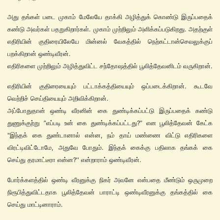
அது தங்கள் படை முகாம் மேலேயே தாக்கி அழித்துக் கொண்டு இருப்பதைக்
கண்டு அவர்கள் பதறுகிறார்கள். முகாம் முற்றிலும் அளிக்கப்படுகிறது. அதற்குள்
எதிரியின் குதிரையிலேயே மின்னல் வேகத்தில் நெற்கட்டான்செவலுக்குப்
பறக்கிறான் ஒண்டிவீரன்.
எதிரிகளை முற்றிலும் அழித்துவிட்ட சந்தோஷத்தில் பூலித்தேவனிடம் வருகிறான்.
எதிரியின் குதிரையையும் பட்டாக்கத்தியையும் ஒப்படைக்கிறான். கூடவே
வெற்றிச் செய்தியையும் அறிவிக்கிறான்.
அப்போதுதான் ஒண்டி வீரனின் கை துண்டிக்கப்பட்டு இருப்பதைக் கண்டு
துணுக்குற்று ”எப்படி உன் கை துண்டிக்கப்பட்டது?” என பூலித்தேவன் கேட்க
"இந்தக் கை துண்டானால் என்ன, நம் தாய் மண்ணை விட்டு எதிரிகளை
விரட்டிவிட்டோமே, அதுவே போதும். இந்தக் கைக்கு பதிலாக தங்கக் கை
செய்து தரமாட்டீரா என்ன?'' என்றாராம் ஒண்டிவீரன்.
போர்க்களத்தில் ஒண்டி வீரனுக்கு நிகர் அவனே என்பதை மீண்டும் ஒருமுறை
நிரூபித்துவிட்டதாக பூலித்தேவன் பாராட்டி ஒண்டிவீரனுக்கு தங்கத்தில் கை
செய்து மாட்டினாராம்.