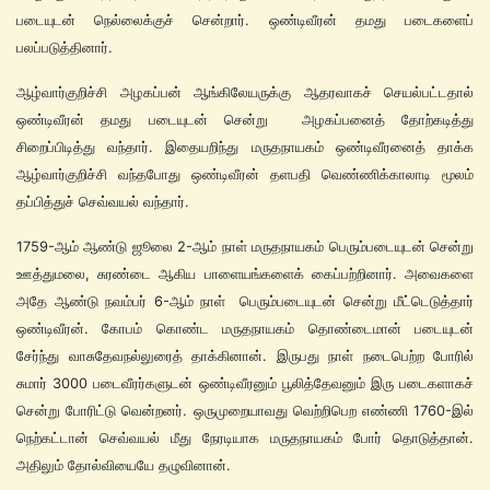
படையுடன் நெல்லைக்குச் சென்றார். ஒண்டிவீரன் தமது படைகளைப்
பலப்படுத்தினார்.
ஆழ்வார்குறிச்சி அழகப்பன் ஆங்கிலேயருக்கு ஆதரவாகச் செயல்பட்டதால்
ஒண்டிவீரன் தமது படையுடன் சென்று அழகப்பனைத் தோற்கடித்து
சிறைப்பிடித்து வந்தார். இதையறிந்து மருதநாயகம் ஒண்டிவீரனைத் தாக்க
ஆழ்வார்குறிச்சி வந்தபோது ஒண்டிவீரன் தளபதி வெண்ணிக்காலாடி மூலம்
தப்பித்துச் செவ்வயல் வந்தார்.
1759-ஆம் ஆண்டு ஜூலை 2-ஆம் நாள் மருதநாயகம் பெரும்படையுடன் சென்று
ஊத்துமலை, சுரண்டை ஆகிய பாளையங்களைக் கைப்பற்றினார். அவைகளை
அதே ஆண்டு நவம்பர் 6-ஆம் நாள் பெரும்படையுடன் சென்று மீட்டெடுத்தார்
ஒண்டிவீரன். கோபம் கொண்ட மருதநாயகம் தொண்டைமான் படையுடன்
சேர்ந்து வாசுதேவநல்லுரைத் தாக்கினான். இருபது நாள் நடைபெற்ற போரில்
சுமார் 3000 படைவீரர்களுடன் ஒண்டிவீரனும் பூலித்தேவனும் இரு படைகளாகச்
சென்று போரிட்டு வென்றனர். ஒருமுறையாவது வெற்றிபெற எண்ணி 1760-இல்
நெற்கட்டான் செவ்வயல் மீது நேரடியாக மருதநாயகம் போர் தொடுத்தான்.
அதிலும் தோல்வியையே தழுவினான்.