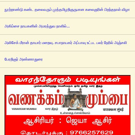
நூற்றாண்டு கண்ட தலைவரும் முத்தமிழறிஞருமான கலைஞரின் பிறந்தநாள் விழா
அகிம்சை நாயகனின் அமரத்துவ நாளில்…
அலிசேக் மீரான் தாயார் மறைவு. சபாநாயகர் அப்பாவு உட்பட பலர் நேரில் அஞ்சலி
பேரறிஞர் அண்ணாதுரை