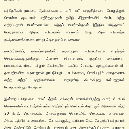
வந்தேறிகள் நாட்டை ஆள்பவர்களாக மாறி, வரி வசூலித்ததை பொறுத்துக்
கொள்ள முடியாமல் எதிர்த்தார்கள் தமிழ் சிற்றரசர்களில் சிலர். அந்த
எதிர்ப்புதான் போர்களாயின. அந்தப் போர்கள்தான் இந்திய விடுதலைப்
போருக்கான ஆரம்ப விதைகள் எனலாம் அது வீரம் விளைந்த
தமிழ்மண்ணில்தான் என்று அடித்துச் சொல்லலாம்.
மாவீரர்களின், மாமன்னர்களின் வரலாறுகள் விலாவரியாக எடுத்துச்
சொல்லப்பட்டிருக்கிறது. ஆனால் சிற்றரசர்கள், குறுநில மன்னர்கள்,
பாளையக்காரர்கள் மற்றும் அவர்களின் நல்வீரம் தோய்ந்த முத்துக்களாம் வீர
தளபதிகளின் வரலாறுகள் நாட்டுப்புறப் பாடல்களாக, செவிவழிக் கதைகளாக
அந்த அந்தப் பகுதிகளிலேயே புதையுண்டு கிடக்கிறது என்பதுதான்
வேதனையிலும் வேதனை.
இன்றைய நெல்லை மாவட்டத்தில், சங்கரன் கோவிலிலிருந்து சுமார் 8 கி.மீ
தொலைவில் வடமேற்கில் உள்ள நெற்கட்டும் செவ்வல் கிராமமும் அதனைச் சுற்றி
20 கி.மீ. தொலைவில் அமைந்துள்ள நெற்கட்டும் செவ்வயல் பாளையம்.
அக்காலத்தில் பாளையங்கள் பேரரசுகளுக்கு வரியாக நெல் செலுத்தி வந்ததால்
அது நெற்கட்டும் செவ்வயல் பாளையம் என அழைக்கப்பட்டதாக வரலாறு