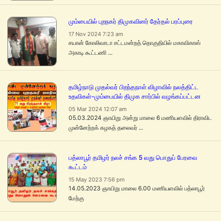
மும்பையில் புறநகர் திமுகவினர் தேர்தல் பரப்புரை
17 Nov 2024 7:23 am
சயான் கோலிவாடா சட்டமன்றத் தொகுதியில் மகாவிகாஸ்
அகாடி கூட்டணி ...
தமிழ்நாடு முதல்வர் பிறந்தநாள் விழாவில் நலத்திட்ட
உதவிகள்-மும்பையில் திமுக சார்பில் வழங்கப்பட்டன
05 Mar 2024 12:07 am
05.03.2024 ஞாயிறு அன்று மாலை 6 மணியளவில் திராவிட
முன்னேற்றக் கழகத் தலைவர் ...
பத்லாபூர் தமிழர் நலச் சங்க 5 வது பொதுப் பேரவை
கூட்டம்
15 May 2023 7:56 pm
14.05.2023 ஞாயிறு மாலை 6.00 மணியளவில் பத்லாபூர்
மேற்கு