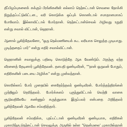
தீப்பிழம்புகளைக் கக்கும் பீரங்கிகளின் எல்லாம் நெற்கட்டான் செவலை நோக்கி
நிறுத்தப்பட்டுவிட்டன., வரி கொடுக்க ஒப்புக் கொண்டால் சமாதானமாகப்
போவோம். இல்லாவிட்டால் போர்தான். நெற்கட்டான்செவல் அழிவது உறுதி
என்று சவால் விட்டான், ஹெரான்.
ஆனால் பூலித்தேவனோ, "ஒரு நெல்மணியைக் கூட வரியாக செலுத்த முடியாது.
முடிந்ததைப் பார்'' என்று எதிர் சவால்விட்டான்.
ஹெரானின் சவாலுக்கு பதிலடி கொடுத்தே ஆக வேண்டும். அதற்கு ஏற்ற
வீரனைத் தேடினார் பூலித்தேவன். தளபதி ஒண்டிவீரன், ""நான் ஒருவன் போதும்,
எதிரிகளின் படையை அழிக்க'' என்று முன்வந்தான்.
கொரில்லாப் போர் முறையில் கைதேர்ந்தவர் ஒண்டிவீரன். போர்த்தந்திரங்கள்
முற்றிலும் தெரிந்தவர். போர்க்களம் புகுந்துவிட்டால் வெற்றி வாகை
சூடுவதிலேயே கண்ணும் கருத்துமாக இருப்பவர் என்பதை அறிந்தவர்
பூலித்தேவன் ஆகவே சம்மதித்தார்.
பூலித்தேவன் சம்மதிக்க, புறப்பட்டான் ஒண்டிவீரன் ஒண்டியாக, எதிரிகள்
முகாமிற்கு.நெற்கட்டான் செவலுக்கு அருகில் உள்ள "தென்மலை' முகாமில்தான்