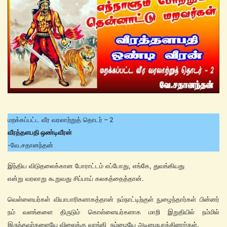
மறக்கப்பட்ட வீர வரலாற்றுத் தொடர் – 2
வீரத்தளபதி ஒண்டிவீரன்
-வே.சதானந்தன்
இந்திய விடுதலைக்கான போராட்டம் எப்போது, எங்கே, துவங்கியது
என்று வரலாறு கூறுவது சிப்பாய் கலகத்தைத்தான்.
வெள்ளையர்கள் வியாபாரிகளாகத்தான் நம்நாட்டிற்குள் நுழைந்தார்கள் பின்னர்
நம் வளங்களை திருடும் கொள்ளையர்களாக மாறி இறுதியில் நம்மில்
இருந்தவர்களையே விலைக்கு வாங்கி நம்மையே அடிமையாக்கினார்கள்.