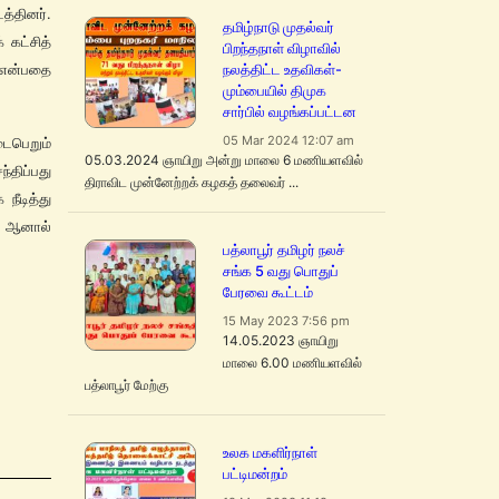
்தினர்.
தமிழ்நாடு முதல்வர்
 கட்சித்
பிறந்தநாள் விழாவில்
நலத்திட்ட உதவிகள்-
் என்பதை
மும்பையில் திமுக
சார்பில் வழங்கப்பட்டன
05 Mar 2024 12:07 am
டைபெறும்
05.03.2024 ஞாயிறு அன்று மாலை 6 மணியளவில்
திப்பது
திராவிட முன்னேற்றக் கழகத் தலைவர் ...
நீடித்து
ை. ஆனால்
பத்லாபூர் தமிழர் நலச்
சங்க 5 வது பொதுப்
பேரவை கூட்டம்
15 May 2023 7:56 pm
14.05.2023 ஞாயிறு
மாலை 6.00 மணியளவில்
பத்லாபூர் மேற்கு
உலக மகளிர்நாள்
பட்டிமன்றம்