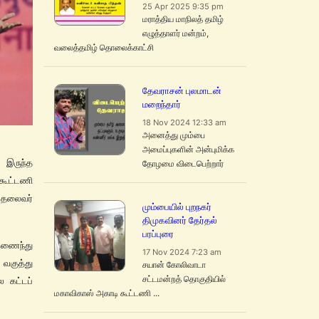
25 Apr 2025 9:35 pm
மராத்திய மாநிலத் தமிழ்
எழுத்தாளர் மன்றம்,
வலைத்தமிழ் தொலைக்காட்சி
தேவராசன் புலமாடன்
மறைந்தார்
18 Nov 2024 12:33 am
அனைத்து மும்பை
அமைப்புகளின் அன்புமிக்க
 இருந்த
தோழமை விடைபெற்றார்
 கூட்டணி
் தலைவர்
மும்பையில் புறநகர்
திமுகவினர் தேர்தல்
பரப்புரை
இணைந்து
17 Nov 2024 7:23 am
 வகுத்து
சயான் கோலிவாடா
சட்டமன்றத் தொகுதியில்
 கட்டப்
மகாவிகாஸ் அகாடி கூட்டணி ...