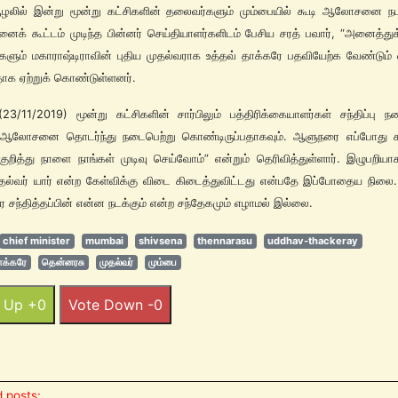
ூழலில் இன்று மூன்று கட்சிகளின் தலைவர்களும் மும்பையில் கூடி ஆலோசனை நடத
் கூட்டம் முடிந்த பின்னர் செய்தியாளர்களிடம் பேசிய சரத் பவார், “அனைத்துக்
ளும் மகாராஷ்டிராவின் புதிய முதல்வராக உத்தவ் தாக்கரே பதவியேற்க வேண்டும
ாக ஏற்றுக் கொண்டுள்ளனர்.
3/11/2019) மூன்று கட்சிகளின் சார்பிலும் பத்திரிக்கையாளர்கள் சந்திப்பு ந
் ஆலோசனை தொடர்ந்து நடைபெற்று கொண்டிருப்பதாகவும். ஆளுநரை எப்போது சந்
குறித்து நாளை நாங்கள் முடிவு செய்வோம்” என்றும் தெரிவித்துள்ளார். இழுபறியாக 
தல்வர் யார் என்ற கேள்விக்கு விடை கிடைத்துவிட்டது என்பதே இப்போதைய நில
சந்தித்தப்பின் என்ன நடக்கும் என்ற சந்தேகமும் எழாமல் இல்லை.
chief minister
mumbai
shivsena
thennarasu
uddhav-thackeray
ாக்கரே
தென்னரசு
முதல்வர்
மும்பை
 Up +0
Vote Down -0
 posts: