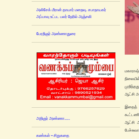
அலிசேக் மீரான் தாயார் மறைவு. சபாநாயகர்
அப்பாவு உட்பட பலர் நேரில் அஞ்சலி
பேரறிஞர் அண்ணாதுரை
மகாராஷ
நிலையில
முறிந்த
ஆட்சி அ
இதைத் 
கூட்டணி
அறிஞர் அண்ணா…..
ஆட்சி 
பேச்சுவா
கண்கள் – சிறுகதை