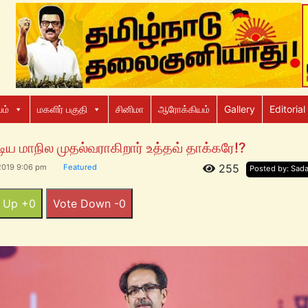
ம்
மகளிர் பகுதி
சினிமா
ஆரோக்கியம்
Gallery
Editorial
டிய மாநில முதல்வராகிறார் உத்தவ் தாக்கரே!?
255
2019 9:06 pm
Featured
Posted by: Sad
 Up +0
Vote Down -0