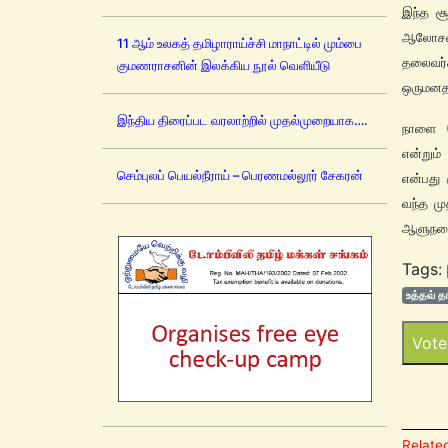
இந்த ச
ஆலோசனைக
11 ஆம் உலகத் தமிழாராய்ச்சி மாநாட்டில் மும்பை
தலைவர்க
குமணராசனின் இலக்கிய நூல் வெளியீடு
ஒருமனத
இந்திய திரைப்பட வரலாற்றில் முதல்முறையாக….
நாளை (2
என்றும
செம்புலப் பெயல்நீராய் – பெரணமல்லூர் சேகரன்
என்பது 
வந்த மு
ஆளுநரை 
Tags:
உத்தவ் த
Vote
Related