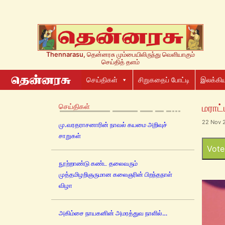
Thennarasu, தென்னரசு மும்பையிலிருந்து வெளியாகும்
செய்தித் தளம்
செய்திகள்
சிறுகதைப் போட்டி
இலக்கிய
செய்திகள்
மராட்
22 Nov 
மு.வரதராசனாரின் நாவல் கயமை அறிவுச்
சாறுகள்
Vote
நூற்றாண்டு கண்ட தலைவரும்
முத்தமிழறிஞருமான கலைஞரின் பிறந்தநாள்
விழா
அகிம்சை நாயகனின் அமரத்துவ நாளில்…