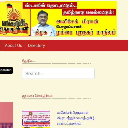
About Us
Directory
தேடுக…
anandan
மும்பை செய்திகள்
பாவேந்தர் பிறந்தநாள்
விழா மற்றும் உலகத் தமிழ்
நாள் பட்டிமன்றம்