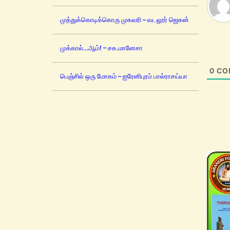
முத்துக்கொடிக்கொரு முகவரி – வடலூர் ஜெகன்
முக்கால்…ஆம்! – சக.மானேசா
0
CO
பெஞ்சில் ஒரு மோகம் – ஐரேனிபுரம் பால்ராசய்யா