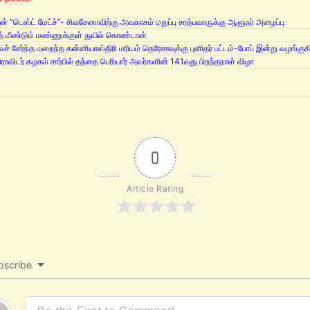
ின் ”டெஸ்ட் மேட்ச்”- சிவசேனாவிற்கு அவகாசம் மறுப்பு சரத்பவாருக்கு ஆளுநர் அழைப்பு
ஜித் மீண்டும் மண்ணுக்குள் துயில் கொண்டான்
் சேர்ந்த மறைந்த கன்னியாஸ்திரி மரியம் தெரேசாவுக்கு புனிதர் பட்டம்-போப் இன்று வழங்குகி
ிராவிடர் கழகம் சார்பில் தந்தை பெரியார் அவர்களின் 141வது பிறந்தநாள் விழா
0
Article Rating
bscribe