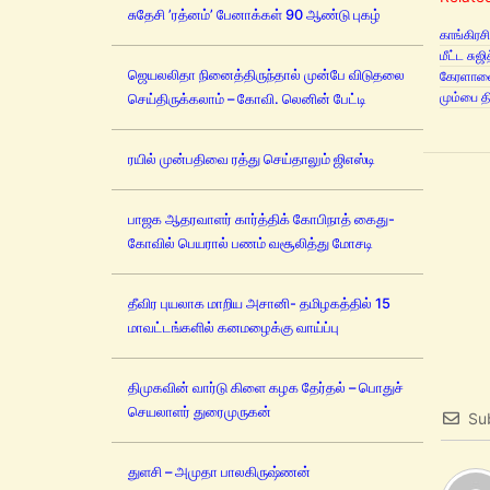
சுதேசி ’ரத்னம்’ பேனாக்கள் 90 ஆண்டு புகழ்
காங்கிரச
மீட்ட சு
ஜெயலலிதா நினைத்திருந்தால் முன்பே விடுதலை
கேரளாவைச
மும்பை த
செய்திருக்கலாம் – கோவி. லெனின் பேட்டி
ரயில் முன்பதிவை ரத்து செய்தாலும் ஜிஎஸ்டி
பாஜக ஆதரவாளர் கார்த்திக் கோபிநாத் கைது-
கோவில் பெயரால் பணம் வசூலித்து மோசடி
தீவிர புயலாக மாறிய அசானி- தமிழகத்தில் 15
மாவட்டங்களில் கனமழைக்கு வாய்ப்பு
திமுகவின் வார்டு கிளை கழக தேர்தல் – பொதுச்
செயலாளர் துரைமுருகன்
Su
துளசி – அமுதா பாலகிருஷ்ணன்