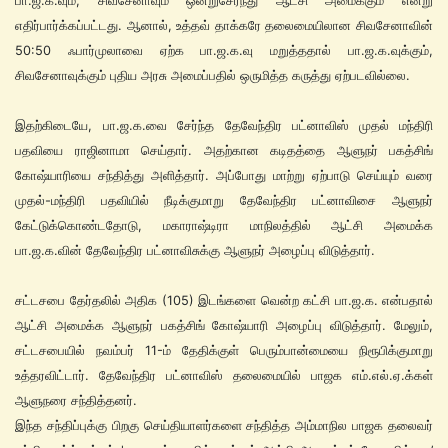
பா.ஜ.க.வும், சிவசேனாவும் ஒன்றுசேர்ந்து ஆட்சி அமைக்கும் என்று
எதிர்பார்க்கப்பட்டது. ஆனால், உத்தவ் தாக்கரே தலைமையிலான சிவசேனாவின்
50:50 ஃபார்முலாவை ஏற்க பா.ஜ.க.வு மறுத்ததால் பா.ஜ.க.வுக்கும்,
சிவசேனாவுக்கும் புதிய அரசு அமைப்பதில் ஒருமித்த கருத்து ஏற்படவில்லை.
இதற்கிடையே, பா.ஜ.க.வை சேர்ந்த தேவேந்திர பட்னாவிஸ் முதல் மந்திரி
பதவியை ராஜினாமா செய்தார். அதற்கான கடிதத்தை ஆளுநர் பகத்சிங்
கோஷ்யாரியை சந்தித்து அளித்தார். அப்போது மாற்று ஏற்பாடு செய்யும் வரை
முதல்-மந்திரி பதவியில் நீடிக்குமாறு தேவேந்திர பட்னாவிசை ஆளுநர்
கேட்டுக்கொண்டதோடு, மகாராஷ்டிரா மாநிலத்தில் ஆட்சி அமைக்க
பா.ஜ.க.வின் தேவேந்திர பட்னாவிசுக்கு ஆளுநர் அழைப்பு விடுத்தார்.
சட்டசபை தேர்தலில் அதிக (105) இடங்களை வென்ற கட்சி பா.ஜ.க. என்பதால்
ஆட்சி அமைக்க ஆளுநர் பகத்சிங் கோஷ்யாரி அழைப்பு விடுத்தார். மேலும்,
சட்டசபையில் நவம்பர் 11-ம் தேதிக்குள் பெரும்பான்மையை நிரூபிக்குமாறு
உத்தரவிட்டார். தேவேந்திர பட்னாவிஸ் தலைமையில் பாஜக எம்.எல்.ஏ.க்கள்
ஆளுநரை சந்தித்தனர்.
இந்த சந்திப்புக்கு பிறகு செய்தியாளர்களை சந்தித்த அம்மாநில பாஜக தலைவர்