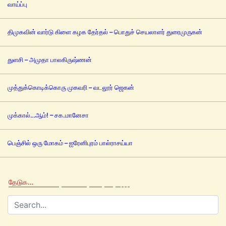
வாய்ப்பு
திமுகவின் வார்டு கிளை கழக தேர்தல் – பொதுச் செயலாளர் துரைமுருகன்
துளசி – அமுதா பாலகிருஷ்ணன்
முத்துக்கொடிக்கொரு முகவரி – வடலூர் ஜெகன்
முக்கால்…ஆம்! – சக.மானேசா
பெஞ்சில் ஒரு மோகம் – ஐரேனிபுரம் பால்ராசய்யா
தேடுக…