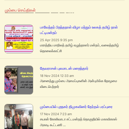
மும்பை செய்திகள்
பாவேந்தர் பிறந்தநாள் விழா மற்றும் உலகத் தமிழ் நாள்
பட்டிமன்றம்
25 Apr 2025 9:35 pm
மராத்திய மாநிலத் தமிழ் எழுத்தாளர் மன்றம், வலைத்தமிழ்
தொலைக்காட்சி
தேவராசன் புலமாடன் மறைந்தார்
18 Nov 2024 12:33 am
அனைத்து மும்பை அமைப்புகளின் அன்புமிக்க தோழமை
விடைபெற்றார்
மும்பையில் புறநகர் திமுகவினர் தேர்தல் பரப்புரை
17 Nov 2024 7:23 am
சயான் கோலிவாடா சட்டமன்றத் தொகுதியில் மகாவிகாஸ்
அகாடி கூட்டணி ...