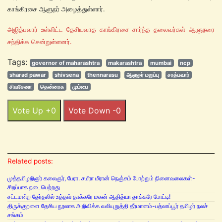
காங்கிரசை ஆளுநர் அழைத்துள்ளார்.
அஜித்பவார் உள்ளிட்ட தேசியவாத காங்கிரசை சார்ந்த தலைவர்கள் ஆளுநரை
சந்திக்க சென்றுள்ளனர்.
Tags:
governor of maharashtra
makarashtra
mumbai
ncp
sharad pawar
shivsena
thennarasu
ஆளுநர் மறுப்பு
சரத்பவார்
சிவசேனா
தென்னரசு
மும்பை
Vote Up +0
Vote Down -0
Related posts:
முத்தமிழறிஞர் கலைஞர், பேரா. சமீரா மீரான் நெஞ்சம் போற்றும் நினைவலைகள்-
சிறப்பாக நடைபெற்றது
சட்டமன்ற தேர்தலில் உத்தவ் தாக்கரே மகன் ஆதித்யா தாக்கரே போட்டி!
திருக்குறளை தேசிய நூலாக அறிவிக்க வலியுறுத்தி தீர்மானம்-பத்லாப்பூர் தமிழர் நலச்
சங்கம்