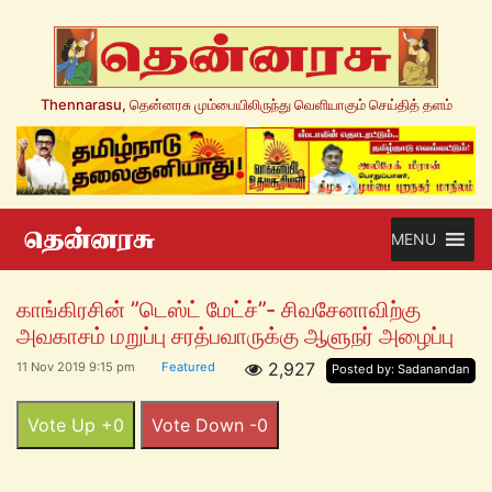
Thennarasu, தென்னரசு மும்பையிலிருந்து வெளியாகும் செய்தித் தளம்
MENU
காங்கிரசின் ”டெஸ்ட் மேட்ச்”- சிவசேனாவிற்கு
அவகாசம் மறுப்பு சரத்பவாருக்கு ஆளுநர் அழைப்பு
2,927
11 Nov 2019 9:15 pm
Featured
Posted by: Sadanandan
Vote Up +0
Vote Down -0