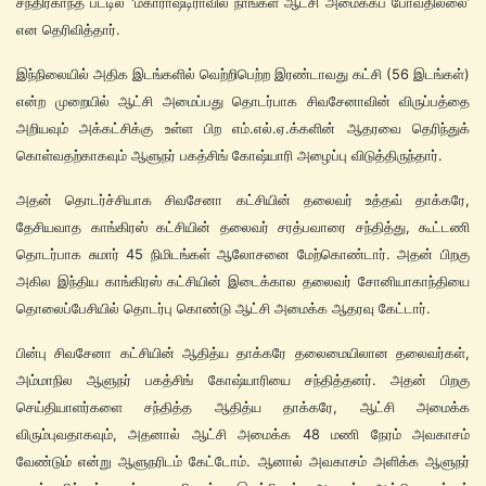
சந்திரகாந்த் பட்டில் 'மகாராஷ்டிராவில் நாங்கள் ஆட்சி அமைக்கப் போவதில்லை’
என தெரிவித்தார்.
இந்நிலையில் அதிக இடங்களில் வெற்றிபெற்ற இரண்டாவது கட்சி (56 இடங்கள்)
என்ற முறையில் ஆட்சி அமைப்பது தொடர்பாக சிவசேனாவின் விருப்பத்தை
அறியவும் அக்கட்சிக்கு உள்ள பிற எம்.எல்.ஏ.க்களின் ஆதரவை தெரிந்துக்
கொள்வதற்காகவும் ஆளுநர் பகத்சிங் கோஷ்யாரி அழைப்பு விடுத்திருந்தார்.
அதன் தொடர்ச்சியாக சிவசேனா கட்சியின் தலைவர் உத்தவ் தாக்கரே,
தேசியவாத காங்கிரஸ் கட்சியின் தலைவர் சரத்பவாரை சந்தித்து, கூட்டணி
தொடர்பாக சுமார் 45 நிமிடங்கள் ஆலோசனை மேற்கொண்டார். அதன் பிறகு
அகில இந்திய காங்கிரஸ் கட்சியின் இடைக்கால தலைவர் சோனியாகாந்தியை
தொலைப்பேசியில் தொடர்பு கொண்டு ஆட்சி அமைக்க ஆதரவு கேட்டார்.
பின்பு சிவசேனா கட்சியின் ஆதித்ய தாக்கரே தலைமையிலான தலைவர்கள்,
அம்மாநில ஆளுநர் பகத்சிங் கோஷ்யாரியை சந்தித்தனர். அதன் பிறகு
செய்தியாளர்களை சந்தித்த ஆதித்ய தாக்கரே, ஆட்சி அமைக்க
விரும்புவதாகவும், அதனால் ஆட்சி அமைக்க 48 மணி நேரம் அவகாசம்
வேண்டும் என்று ஆளுநரிடம் கேட்டோம். ஆனால் அவகாசம் அளிக்க ஆளுநர்