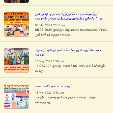
தமிழ்நாடு முதல்வர் பிறந்தநாள் விழாவில் நலத்திட்ட
உதவிகள்-மும்பையில் திமுக சார்பில் வழங்கப்பட்டன
05 Mar 2024 12:07 am
05.03.2024 ஞாயிறு அன்று மாலை 6 மணியளவில் திராவிட
முன்னேற்றக் கழகத் தலைவர் ...
பத்லாபூர் தமிழர் நலச் சங்க 5 வது பொதுப் பேரவை
கூட்டம்
15 May 2023 7:56 pm
14.05.2023 ஞாயிறு மாலை 6.00 மணியளவில் பத்லாபூர்
மேற்கு
உலக மகளிர்நாள் பட்டிமன்றம்
18 Mar 2023 11:18 pm
மராத்திய மாநிலத் தமிழ் எழுத்தாளர் மன்றம் மற்றும்
வலைத்தமிழ் ...