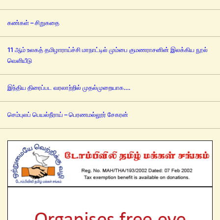
கண்கள் – சிறுகதை
11 ஆம் உலகத் தமிழாராய்ச்சி மாநாட்டில் மும்பை குமணராசனின் இலக்கிய நூல்
வெளியீடு
இந்திய திரைப்பட வரலாற்றில் முதல்முறையாக….
செம்புலப் பெயல்நீராய் – பெரணமல்லூர் சேகரன்