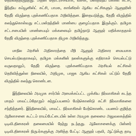
இந்திய கம்யூனிஸ்ட் கட்சி, பாமக, காங்கிரஸ் ஆகிய கட்சிகளும் ஆளுநரின்
தேநீர் விருந்தை புறக்கணிப்பதாக அறிவித்தன. இதையடுத்து, தேநீர் விருந்தில்
கலந்துகொள்வது சட்டமன்றத்தின் மாண்பை குழைப்பதாக இருக்கும். தமிழக
சட்டசபையின் மாண்பையும் மக்களையும் தமிழ்நாடு ஆளுநர் மதிக்காததால்
தேநீர் விருந்தை புறக்கணிப்பதாக திமுக அறிவித்தது.
மாநில அரசின் அதிகாரத்தை மீறி ஆளுநர் அதிகார மையமாக
செயல்படுவதாகவும், தமிழக மக்களின் நலன்களுக்கு எதிராகச் செயல்பட்டு
வருவதாலும், தேநீர் விருந்தை புறக்கணிப்பதாக அரசியல் கட்சிகள்
தெரிவித்துள்ள நிலையில், அதிமுக, பாஜக ஆகிய கட்சிகள் மட்டும் தேநீர்
விருந்தில் கலந்து கொண்டன.
இந்நிலையில் அமமுக சார்பில் அமைக்கப்பட்ட முக்கிய நிர்வாகிகள் கடந்த
மாதம் மாவட்டம்தோறும் சுற்றுப்பயணம் மேற்கொண்டு கட்சி நிர்வாகிகளை
சந்தித்தனர். இந்நிலையில், மாவட்ட நிர்வாகிகள் மேற்கொண்ட பயணம் குறித்த
ஆலோசனை கூட்டம் ராயப்பேட்டையில் உள்ள அமமுக தலைமை அலுவலகத்தில்
டிடிவி.தினகரன் தலைமையில் நேற்று நடந்தது. ஆலோசனைக்கு பின்னர்
டிடிவி.தினகரன் நிருபர்களுக்கு அளித்த பேட்டி: ஆளுநர் பதவி, ஆட்டுக்கு தாடி