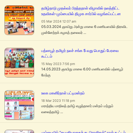
தமிழ்நாடு முதல்வர் பிறந்தநாள் விழாவில் நலத்திட்ட
உதவிகள்-மும்பையில் திமுக சார்பில் வழங்கப்பட்டன
05 Mar 2024 12:07 am
05.03.2024 ஞாயிறு அன்று மாலை 6 மணியளவில் திராவிட
முன்னேற்றக் கழகத் தலைவர் ...
பத்லாபூர் தமிழர் நலச் சங்க 5 வது பொதுப் பேரவை
கூட்டம்
15 May 2023 7:56 pm
14.05.2023 ஞாயிறு மாலை 6.00 மணியளவில் பத்லாபூர்
மேற்கு
உலக மகளிர்நாள் பட்டிமன்றம்
18 Mar 2023 11:18 pm
மராத்திய மாநிலத் தமிழ் எழுத்தாளர் மன்றம் மற்றும்
வலைத்தமிழ் ...
மும்பையில் “சுயமரியாதைச் சுடரொளிகள்” நாள் கூட்டம்