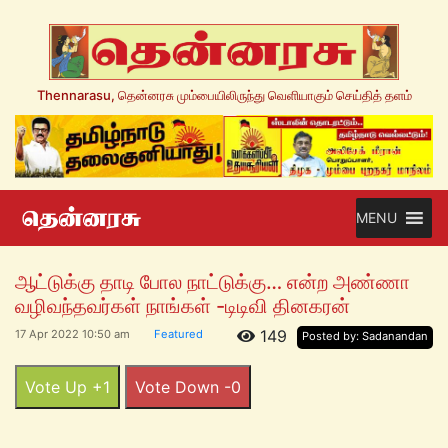
Thennarasu, தென்னரசு மும்பையிலிருந்து வெளியாகும் செய்தித் தளம்
MENU
ஆட்டுக்கு தாடி போல நாட்டுக்கு… என்ற அண்ணா
வழிவந்தவர்கள் நாங்கள் -டிடிவி தினகரன்
149
17 Apr 2022 10:50 am
Featured
Posted by: Sadanandan
Vote Up +1
Vote Down -0