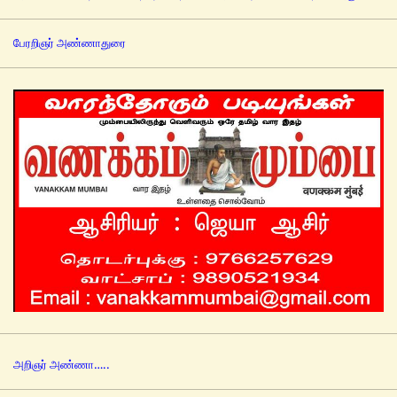
பேரறிஞர் அண்ணாதுரை
அறிஞர் அண்ணா…..