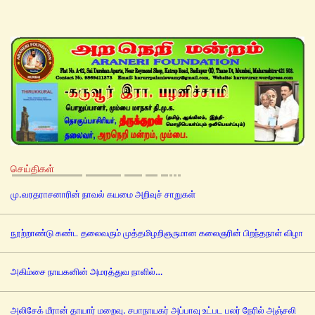
செய்திகள்
மு.வரதராசனாரின் நாவல் கயமை அறிவுச் சாறுகள்
நூற்றாண்டு கண்ட தலைவரும் முத்தமிழறிஞருமான கலைஞரின் பிறந்தநாள் விழா
அகிம்சை நாயகனின் அமரத்துவ நாளில்…
அலிசேக் மீரான் தாயார் மறைவு. சபாநாயகர் அப்பாவு உட்பட பலர் நேரில் அஞ்சலி