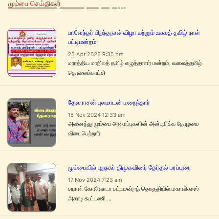
மும்பை செய்திகள்
பாவேந்தர் பிறந்தநாள் விழா மற்றும் உலகத் தமிழ் நாள்
பட்டிமன்றம்
25 Apr 2025 9:35 pm
மராத்திய மாநிலத் தமிழ் எழுத்தாளர் மன்றம், வலைத்தமிழ்
தொலைக்காட்சி
தேவராசன் புலமாடன் மறைந்தார்
18 Nov 2024 12:33 am
அனைத்து மும்பை அமைப்புகளின் அன்புமிக்க தோழமை
விடைபெற்றார்
மும்பையில் புறநகர் திமுகவினர் தேர்தல் பரப்புரை
17 Nov 2024 7:23 am
சயான் கோலிவாடா சட்டமன்றத் தொகுதியில் மகாவிகாஸ்
அகாடி கூட்டணி ...