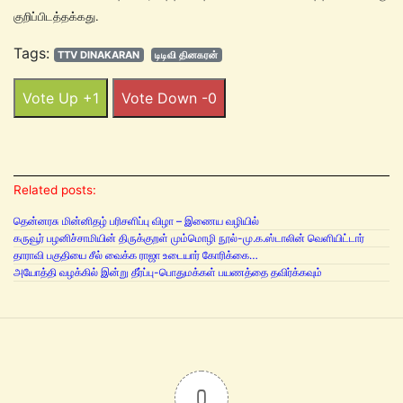
குறிப்பிடத்தக்கது.
Tags:
TTV DINAKARAN
டிடிவி தினகரன்
Vote Up +1
Vote Down -0
Related posts:
தென்னரசு மின்னிதழ் பரிசளிப்பு விழா – இணைய வழியில்
கருவூர் பழனிச்சாமியின் திருக்குறள் மும்மொழி நூல்-மு.க.ஸ்டாலின் வெளியிட்டார்
தாராவி பகுதியை சீல் வைக்க ராஜா உடையார் கோரிக்கை…
அயோத்தி வழக்கில் இன்று தீர்ப்பு-பொதுமக்கள் பயணத்தை தவிர்க்கவும்
0