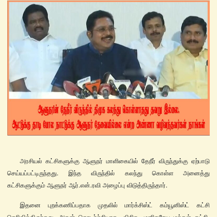
அரசியல் கட்சிகளுக்கு ஆளுநர் மாளிகையில் தேநீர் விருந்துக்கு ஏற்பாடு
செய்யப்பட்டிருந்தது. இந்த விருந்தில் கலந்து கொள்ள அனைத்து
கட்சிகளுக்கும் ஆளுநர் ஆர்.என்.ரவி அழைப்பு விடுத்திருந்தார்.
இதனை புறக்கணிப்பதாக முதலில் மார்க்சிஸ்ட் கம்யூனிஸ்ட் கட்சி
தெரிவித்திருந்தது. அதன் தொடர்ச்சியாக, விசிக, மனிதநேய மக்கள் கட்சி,