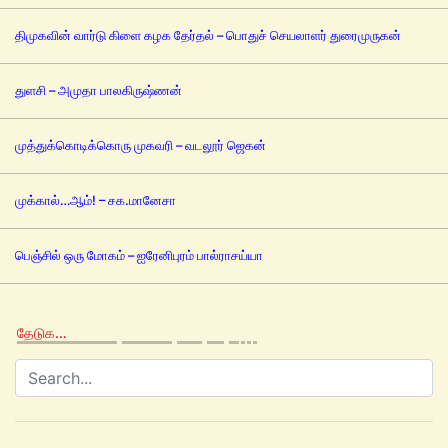
திமுகவின் வார்டு கிளை கழக தேர்தல் – பொதுச் செயலாளர் துரைமுருகன்
துளசி – அமுதா பாலகிருஷ்ணன்
முத்துக்கொடிக்கொரு முகவரி – வடலூர் ஜெகன்
முக்கால்…ஆம்! – சக.மானேசா
பெஞ்சில் ஒரு மோகம் – ஐரேனிபுரம் பால்ராசய்யா
தேடுக…