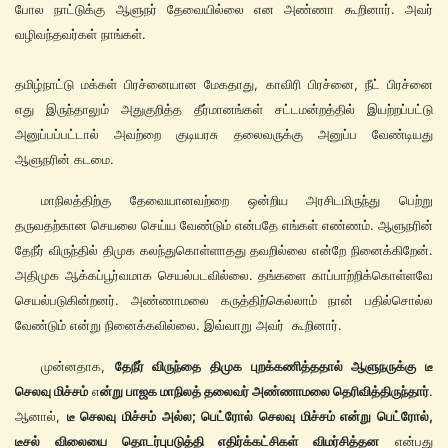
போல நாட்டுக்கு ஆளுநர் தேவையில்லை என அண்ணா கூறினார். அவர்
வழிவந்தவர்கள் நாங்கள்.
தமிழ்நாட்டு மக்கள் பிரச்னையான மேகதாது, காவிரி பிரச்னை, நீட் பிரச்னை
எது இருந்தாலும் அதுகுறித்த தீர்மானங்கள் சட்டமன்றத்தில் இயற்றப்பட்டு
அனுப்பப்பட்டால் அவற்றை குடியரசு தலைவருக்கு அனுப்ப வேண்டியது
ஆளுநரின் கடமை.
மாநிலத்திற்கு தேவையானவற்றை ஒன்றிய அரசிடமிருந்து பெற்று
தருவதற்கான செயலை செய்ய வேண்டும் என்பதே எங்கள் எண்ணம். ஆளுநரின்
தேநீர் விருந்தில் திமுக கலந்துகொள்ளாதது தவறில்லை என்றே நினைக்கிறேன்.
அதிமுக ஆக்கப்பூர்வமாக செயல்படவில்லை. தங்களை காப்பாற்றிக்கொள்ளவே
செயல்படுகின்றனர். அண்ணாமலை கருத்திற்கெல்லாம் நான் பதில்சொல்ல
வேண்டும் என்று நினைக்கவில்லை. இவ்வாறு அவர் கூறினார்.
முன்னதாக,
தேநீர் விருந்தை திமுக புறக்கணித்ததால் ஆளுநருக்கு டீ
செலவு மிச்சம்
எ
ன்று பாஜக மாநிலத் தலைவர் அண்ணாமலை தெரிவித்திருந்தார்
.
ஆனால்,
டீ செலவு மிச்சம் அல்ல; பெட்ரோல் செலவு மிச்சம் என்று பெட்ரோல்,
டீசல் விலையை தொடர்புபடுத்தி எதிர்க்கட்சிகள் விமர்சித்தன
என்பது