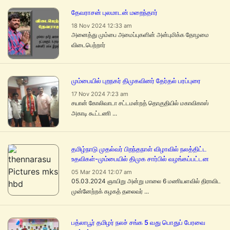
தேவராசன் புலமாடன் மறைந்தார்
18 Nov 2024 12:33 am
அனைத்து மும்பை அமைப்புகளின் அன்புமிக்க தோழமை
விடைபெற்றார்
மும்பையில் புறநகர் திமுகவினர் தேர்தல் பரப்புரை
17 Nov 2024 7:23 am
சயான் கோலிவாடா சட்டமன்றத் தொகுதியில் மகாவிகாஸ்
அகாடி கூட்டணி ...
தமிழ்நாடு முதல்வர் பிறந்தநாள் விழாவில் நலத்திட்ட
உதவிகள்-மும்பையில் திமுக சார்பில் வழங்கப்பட்டன
05 Mar 2024 12:07 am
05.03.2024 ஞாயிறு அன்று மாலை 6 மணியளவில் திராவிட
முன்னேற்றக் கழகத் தலைவர் ...
பத்லாபூர் தமிழர் நலச் சங்க 5 வது பொதுப் பேரவை