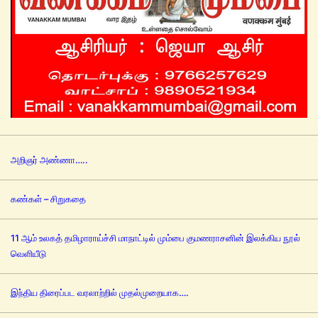
அறிஞர் அண்ணா…..
கண்கள் – சிறுகதை
11 ஆம் உலகத் தமிழாராய்ச்சி மாநாட்டில் மும்பை குமணராசனின் இலக்கிய நூல்
வெளியீடு
இந்திய திரைப்பட வரலாற்றில் முதல்முறையாக….