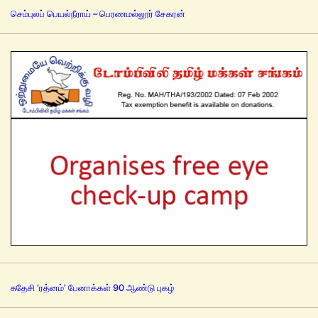
செம்புலப் பெயல்நீராய் – பெரணமல்லூர் சேகரன்
சுதேசி ’ரத்னம்’ பேனாக்கள் 90 ஆண்டு புகழ்