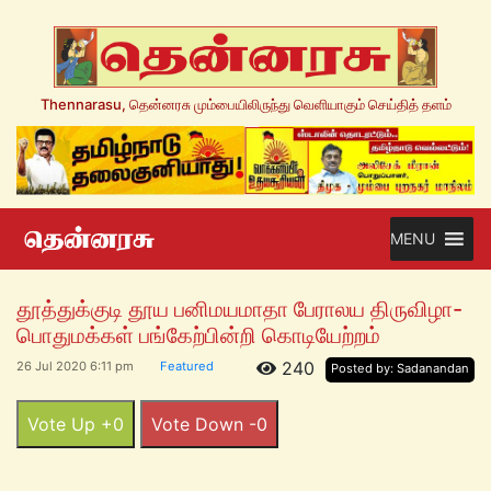
Thennarasu, தென்னரசு மும்பையிலிருந்து வெளியாகும் செய்தித் தளம்
MENU
தூத்துக்குடி தூய பனிமயமாதா பேராலய திருவிழா-
பொதுமக்கள் பங்கேற்பின்றி கொடியேற்றம்
240
26 Jul 2020 6:11 pm
Featured
Posted by: Sadanandan
Vote Up +0
Vote Down -0