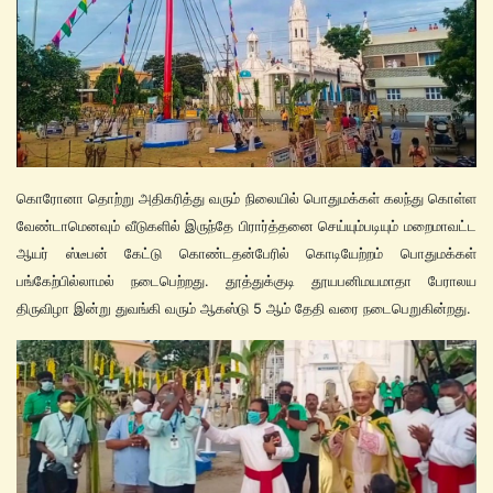
கொரோனா தொற்று அதிகரித்து வரும் நிலையில் பொதுமக்கள் கலந்து கொள்ள
வேண்டாமெனவும் வீடுகளில் இருந்தே பிரார்த்தனை செய்யும்படியும் மறைமாவட்ட
ஆயர் ஸ்டீபன் கேட்டு கொண்டதன்பேரில் கொடியேற்றம் பொதுமக்கள்
பங்கேற்பில்லாமல் நடைபெற்றது. தூத்துக்குடி தூயபனிமயமாதா பேராலய
திருவிழா இன்று துவங்கி வரும் ஆகஸ்டு 5 ஆம் தேதி வரை நடைபெறுகின்றது.