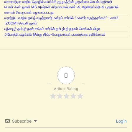
மகாராஷ்டிரா மாநில தொழில் வளர்ச்சி குழுமத்தின் முதன்மை செயல் அதிகாரி
பொன்.அன்பழகன் IAS அவர்கள் சார்பாக கல்யாண்-கி, ஜோகேஸ்வரி-கி பகுதியில்
உணவுப் பொருட்கள் வழங்கப்பட்டது.
மராத்திய மாநில தமிழ் எழுத்தாளர் மன்றம் சார்பில் “மகளிர் கருத்தரங்கம்” – ஸூம்
(ZOOM) செயலி மூலம்
பத்லாபூர் தமிழர் நலச் சங்கம் சார்பில் தமிழர் திருநாள் பொங்கல் விழா
அயோத்தி வழக்கில் இன்று தீர்ப்பு-பொதுமக்கள் பயணத்தை தவிர்க்கவும்
0
Article Rating
Subscribe
Login