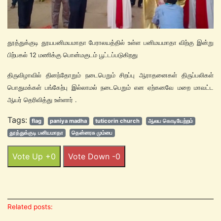
தூத்துக்குடி தூயபனிமயமாதா பேராலயத்தில் உள்ள பனிமயமாதா விற்கு இன்று
பிற்பகல் 12 மணிக்கு பொன்மகுடம் பூட்டப்படுகிறது
திருவிழாவில் தினந்தோறும் நடைபெறும் சிறப்பு ஆராதனைகள் திருப்பலிகள்
பொதுமக்கள் பங்கேற்பு இல்லாமல் நடைபெறும் என ஏற்கனவே மறை மாவட்ட
ஆயர் தெரிவித்து உள்ளார் .
Tags:
flag
paniya madha
tuticorin church
ஆலய கொடியேற்றம்
தூத்துக்குடி பனியமாதா
தென்னரசு மும்பை
Vote Up +0
Vote Down -0
Related posts: