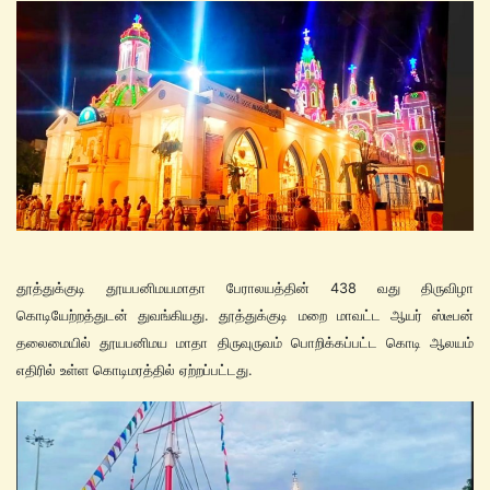
தூத்துக்குடி தூயபனிமயமாதா பேராலயத்தின் 438 வது திருவிழா
கொடியேற்றத்துடன் துவங்கியது. தூத்துக்குடி மறை மாவட்ட ஆயர் ஸ்டீபன்
தலைமையில் தூயபனிமய மாதா திருவுருவம் பொறிக்கப்பட்ட கொடி ஆலயம்
எதிரில் உள்ள கொடிமரத்தில் ஏற்றப்பட்டது.