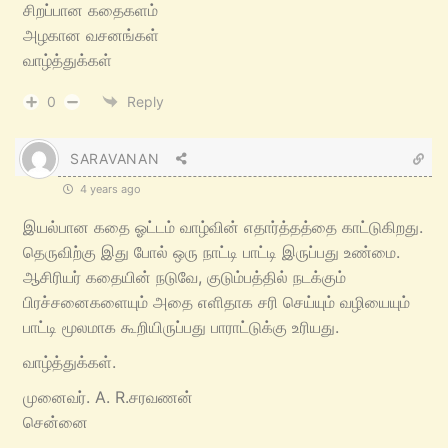
சிறப்பான கதைகளம்
அழகான வசனங்கள்
வாழ்த்துக்கள்
0
Reply
SARAVANAN
4 years ago
இயல்பான கதை ஓட்டம் வாழ்வின் எதார்த்தத்தை காட்டுகிறது.
தெருவிற்கு இது போல் ஒரு நாட்டி பாட்டி இருப்பது உண்மை.
ஆசிரியர் கதையின் நடுவே, குடும்பத்தில் நடக்கும்
பிரச்சனைகளையும் அதை எளிதாக சரி செய்யும் வழியையும்
பாட்டி மூலமாக கூறியிருப்பது பாராட்டுக்கு உரியது.
வாழ்த்துக்கள்.
முனைவர். A. R.சரவணன்
சென்னை