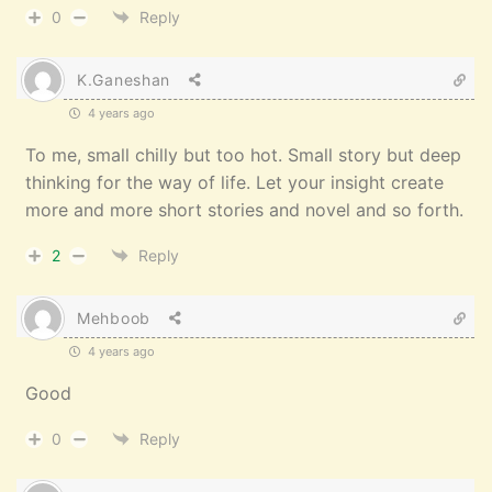
0
Reply
K.Ganeshan
4 years ago
To me, small chilly but too hot. Small story but deep
thinking for the way of life. Let your insight create
more and more short stories and novel and so forth.
2
Reply
Mehboob
4 years ago
Good
0
Reply