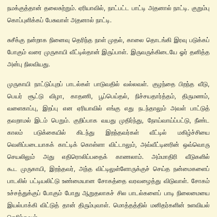
நமக்குத்தான் தலைசுற்றும். ஏரியாவில், நாட்பட்ட பாட்டி அதனால் நாட்டி. குறும்பு
கொப்புளிக்கப் பேசுவாள் அதனால் நாட்டி.
சுசீக்கு நன்றாக நினைவு தெரிந்த நாள் முதல், காலை தொடங்கி இரவு படுக்கப்
போகும் வரை முருகாயி வீட்டில்தான் இருப்பாள். இருவருக்கிடையே ஓர் தனித்த
அன்பு நிலவியது.
முருகாயி நாட்டுப்புறப் பாடல்கள் பாடுவதில் வல்லவள். குழந்தை பிறந்த வீடு,
பெயர் சூட்டு விழா, காதணி, பூப்பெய்தல், நிச்சயதார்த்தம், திருமணம்,
வளைகாப்பு, இறப்பு என ஏரியாவில் எங்கு எது நடந்தாலும் அவள் பாட்டுத்
தவறாமல் இடம் பெறும். குறிப்பாக வயது முதிர்ந்து, நோய்வாய்ப்பட்டு, நீண்ட
காலம் படுக்கையில் கிடந்து இறந்தவர்கள் வீட்டில் மகிழ்ச்சியை
வெளிப்படையாகக் காட்டிக் கொள்ளா விட்டாலும், அவ்வீட்டினரின் ஒவ்வொரு
செயலிலும் அது எதிரொலிப்பதைக் காணலாம். அம்மாதிரி வீடுகளில்
கூட முருகாயி, இறந்தவர், அந்த விட்டிலுள்ளோருக்குச் செய்த நன்மைகளைப்
பாடலில் பட்டியலிட்டு உண்மையான சோகத்தை வரவழைத்து விடுவாள். சோகம்
உச்சத்துக்குப் போகும் போது ஆறுதலாகச் சில பாடல்களைப் பாடி நிலைமையை
இயல்பாக்கி விட்டுத் தான் திரும்புவாள். மொத்தத்தில் மனிதர்களின் உளவியல்