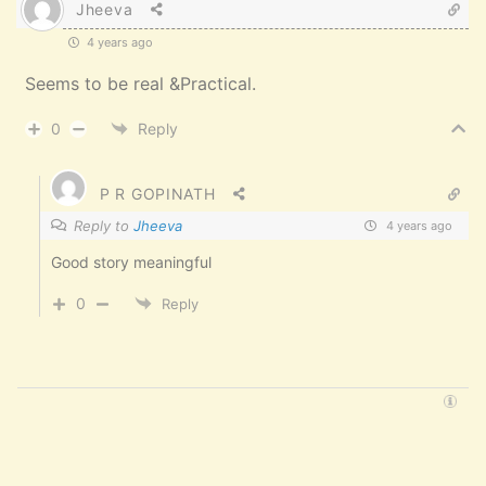
Jheeva
4 years ago
Seems to be real &Practical.
0
Reply
P R GOPINATH
Reply to
Jheeva
4 years ago
Good story meaningful
0
Reply