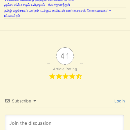
மும்பையில் வாழும் வள்ளுவம் – வே.சதானந்தன்
தமிழ் எழுத்தாளர் மன்றம் நடத்தும் கவியரசர் கண்ணதாசன் நினைவலைகள் –
பட்டிமன்றம்
4.1
Article Rating
Subscribe
Login