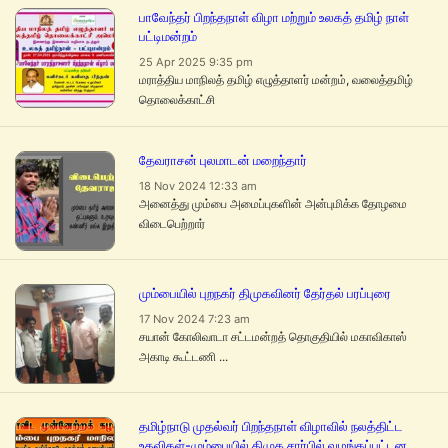
பாவேந்தர் பிறந்தநாள் விழா மற்றும் உலகத் தமிழ் நாள்
பட்டிமன்றம்
25 Apr 2025 9:35 pm
மராத்திய மாநிலத் தமிழ் எழுத்தாளர் மன்றம், வலைத்தமிழ்
தொலைக்காட்சி
தேவராசன் புலமாடன் மறைந்தார்
18 Nov 2024 12:33 am
அனைத்து மும்பை அமைப்புகளின் அன்புமிக்க தோழமை
விடைபெற்றார்
மும்பையில் புறநகர் திமுகவினர் தேர்தல் பரப்புரை
17 Nov 2024 7:23 am
சயான் கோலிவாடா சட்டமன்றத் தொகுதியில் மகாவிகாஸ்
அகாடி கூட்டணி ...
தமிழ்நாடு முதல்வர் பிறந்தநாள் விழாவில் நலத்திட்ட
உதவிகள்-மும்பையில் திமுக சார்பில் வழங்கப்பட்டன