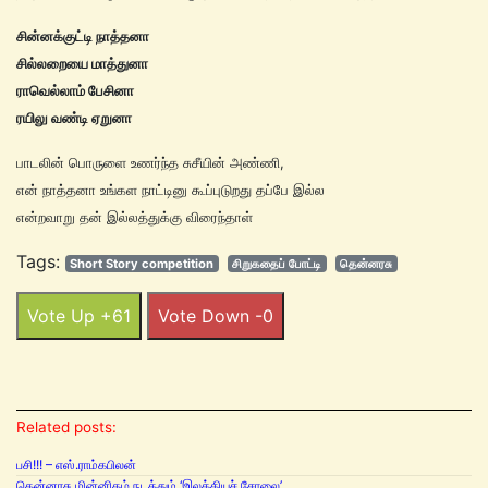
சின்னக்குட்டி நாத்தனா
சில்லறையை மாத்துனா
ராவெல்லாம் பேசினா
ரயிலு வண்டி ஏறுனா
பாடலின் பொருளை உணர்ந்த சுசீயின் அண்ணி,
என் நாத்தனா உங்கள நாட்டினு கூப்புடுறது தப்பே இல்ல
என்றவாறு தன் இல்லத்துக்கு விரைந்தாள்
Tags:
Short Story competition
சிறுகதைப் போட்டி
தென்னரசு
Vote Up +61
Vote Down -0
Related posts:
பசி!!! – எஸ்.ராம்கபிலன்
தென்னரசு மின்னிதழ் நடத்தும் ‘இலக்கியச் சோலை’