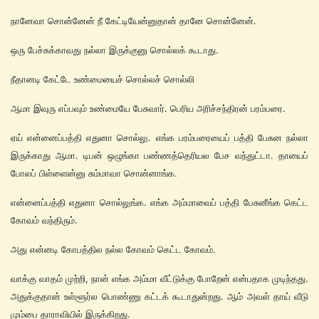
நானேவா சொன்னேன் நீ கேட்டியேன்னுதான் தானே சொன்னேன்.
ஒரு பேச்சுக்காவது நல்லா இருக்குனு சொல்லக் கூடாது.
நீதானடி கேட்டே உண்மையைச் சொல்லச் சொல்லி
ஆமா இவுரு எப்பவும் உண்மையே பேசுவார். பெரிய அரிச்சந்திரன் பரம்பரை.
ஏய் என்னைப்பத்தி எதுனா சொல்லு. எங்க பரம்பரையைப் பத்தி பேசுன நல்லா
இருக்காது ஆமா. டிபன் ஒழுங்கா பண்ணத்தெரியல பேச வந்துட்டா. தாயைப்
போலப் பிள்ளைன்னு சும்மாவா சொன்னாங்க.
என்னைப்பத்தி எதுனா சொல்லுங்க. எங்க அம்மாவைப் பத்தி பேசுனீங்க கெட்ட
கோவம் வந்திரும்.
அது என்னடி கோபத்தில நல்ல கோவம் கெட்ட கோவம்.
வாக்கு வாதம் முற்றி, நான் எங்க அம்மா வீட்டுக்கு போறேன் என்பதாக முடிந்தது.
அதுக்குதான் உள்ளூர்ல பொண்ணு கட்டக் கூடாதுன்றது. ஆம் அவள் தாய் வீடு
மும்பை தாராவியில் இருக்கிறது.