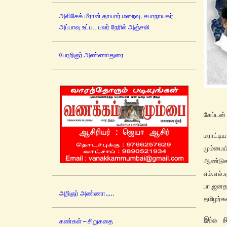
அலிசேக் மீரான் தாயார் மறைவு. சபாநாயகர்
அப்பாவு உட்பட பலர் நேரில் அஞ்சலி
பேரறிஞர் அண்ணாதுரை
கேப்டன்
மராட்ட
மும்பை
ஆண்டுகள
எம்.எல
பா.ஜனத
அறிஞர் அண்ணா…..
தமிழர்க
இந்த ந
கண்கள் – சிறுகதை