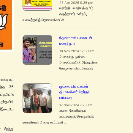
25 Apr 2025 9:35 pm
மராத்திய மாநிலத் தமிழ்
எழுத்தாளர் மன்றம்,
வலைத்தமிழ் தொலைக்காட்சி
தேவராசன் புலமாடன்
மறைந்தார்
18 Nov 2024 12:33 am
அனைத்து மும்பை
அமைப்புகளின் அன்புமிக்க
தோழமை விடைபெற்றார்
தலைநகர்
மும்பையில் புறநகர்
டந்த 35
திமுகவினர் தேர்தல்
டியிட்டு
பரப்புரை
ர்தலில்
17 Nov 2024 7:23 am
. இடையே
சயான் கோலிவாடா
சட்டமன்றத் தொகுதியில்
மகாவிகாஸ் அகாடி கூட்டணி ...
 நேற்று