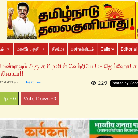
ம்
மகளிர் பகுதி
சினிமா
ஆரோக்கியம்
Gallery
Editorial
 வென்றாலும் அது தமிழனின் வெற்றியே ! :- ஜெய்ஹோ! ச
லிவாடா!!
229
019 9:11 am
Featured
Posted by: Sad
 Up +0
Vote Down -0