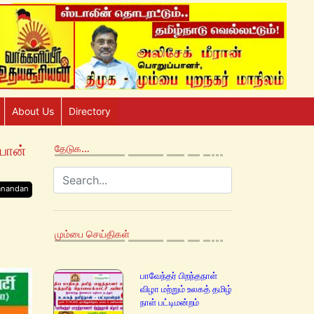
About Us
Directory
யான்
தேடுக…
anandan
மும்பை செய்திகள்
பாவேந்தர் பிறந்தநாள்
விழா மற்றும் உலகத் தமிழ்
நாள் பட்டிமன்றம்