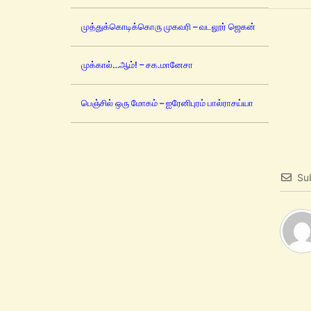
முத்துக்கொடிக்கொரு முகவரி – வடலூர் ஜெகன்
முக்கால்…ஆம்! – சக.மானேசா
பெஞ்சில் ஒரு மோகம் – ஐரேனிபுரம் பால்ராசய்யா
Su