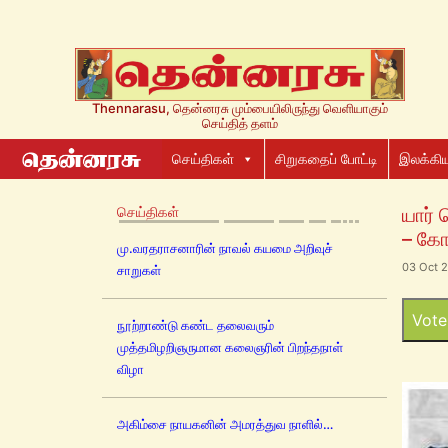
Thennarasu, தென்னரசு மும்பையிலிருந்து வெளியாகும்
செய்தித் தளம்
செய்திகள்
சிறுகதைப் போட்டி
இலக்கிய
செய்திகள்
யார்
– கோ
மு.வரதராசனாரின் நாவல் கயமை அறிவுச்
03 Oct 2
சாறுகள்
Vote
நூற்றாண்டு கண்ட தலைவரும்
முத்தமிழறிஞருமான கலைஞரின் பிறந்தநாள்
விழா
அகிம்சை நாயகனின் அமரத்துவ நாளில்…