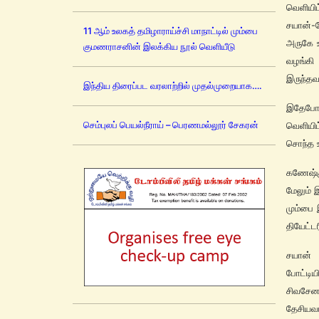
வெளியிட்
சயான்-
11 ஆம் உலகத் தமிழாராய்ச்சி மாநாட்டில் மும்பை
அருகே உ
குமணராசனின் இலக்கிய நூல் வெளியீடு
வழங்கி
இருந்தவர
இந்திய திரைப்பட வரலாற்றில் முதல்முறையாக….
இதேபோன
செம்புலப் பெயல்நீராய் – பெரணமல்லூர் சேகரன்
வெளியி
சொந்த ஊ
கணேஷ்கு
மேலும் 
மும்பை 
தியேட்ட
சயான் 
போட்டியி
சிவசேனா
தேசியவா