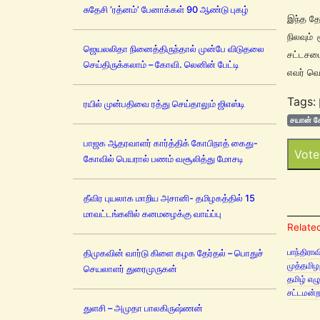
சுதேசி ’ரத்னம்’ பேனாக்கள் 90 ஆண்டு புகழ்
இந்த தே
நிலவும்
ஜெயலலிதா நினைத்திருந்தால் முன்பே விடுதலை
சட்டசபைக
செய்திருக்கலாம் – கோவி. லெனின் பேட்டி
எவர் வெ
Tags:
ரயில் முன்பதிவை ரத்து செய்தாலும் ஜிஎஸ்டி
சயான் 
பாஜக ஆதரவாளர் கார்த்திக் கோபிநாத் கைது-
Vote
கோவில் பெயரால் பணம் வசூலித்து மோசடி
தீவிர புயலாக மாறிய அசானி- தமிழகத்தில் 15
மாவட்டங்களில் கனமழைக்கு வாய்ப்பு
Related
பாந்திரா
திமுகவின் வார்டு கிளை கழக தேர்தல் – பொதுச்
முத்தமிழ
செயலாளர் துரைமுருகன்
தமிழ் எழ
சட்டமன்ற
துளசி – அமுதா பாலகிருஷ்ணன்