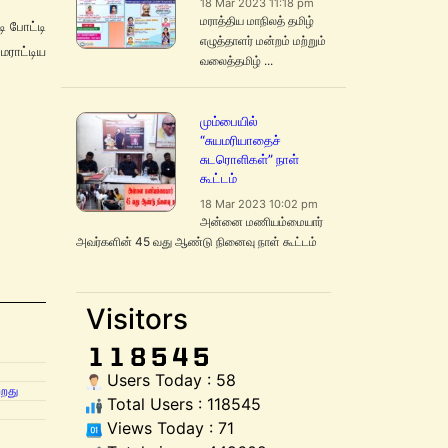
18 Mar 2023 11:18 pm
மராத்திய மாநிலத் தமிழ்
ி போட்டி
எழுத்தாளர் மன்றம் மற்றும்
மராட்டிய
வலைத்தமிழ் ...
மும்பையில்
“சுயமரியாதைச்
சுடரொளிகள்” நாள்
கூட்டம்
18 Mar 2023 10:02 pm
அன்னை மணியம்மையார்
அவர்களின் 45 வது ஆண்டு நினைவு நாள் கூட்டம்
Visitors
Users Today : 58
்றது
Total Users : 118545
Views Today : 71