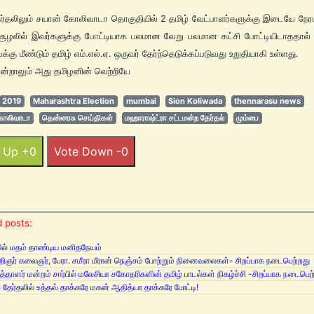
ர்தலிலும் சயான் கோலிவாடா தொகுதியில் 2 தமிழ் வேட்பாளர்களுக்கு இடையே நேரட
 சூழலில் இவர்களுக்கு போட்டியாக பலமான வேறு பலமான கட்சி போட்டியிடாததால் 
்கு மீண்டும் தமிழ் எம்.எல்.ஏ. ஒருவர் தேர்ந்தெடுக்கப்படுவது உறுதியாகி உள்ளது.
ன்றாலும் அது தமிழனின் வெற்றியே
2019
Maharashtra Election
mumbai
Sion Koliwada
thennarasu news
கோலிவாடா
தென்னரசு செய்திகள்
மஹாராஷ்ட்ரா சட்டமன்ற தேர்தல்
மும்பை
 Up +0
Vote Down -0
 posts:
வில் மதம் தாண்டிய மனிதநேயம்
றிஞர் கலைஞர், பேரா. சமீரா மீரான் நெஞ்சம் போற்றும் நினைவலைகள்- சிறப்பாக நடைபெற்றது
ுத்தாளர் மன்றம் சார்பில் மலேசியா சகோதரிகளின் தமிழ் பாடல்கள் நிகழ்ச்சி -சிறப்பாக நடைபெற
 தேர்தலில் உத்தவ் தாக்கரே மகன் ஆதித்யா தாக்கரே போட்டி!