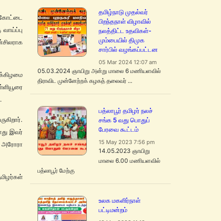
தமிழ்நாடு முதல்வர்
்கோட்டை
பிறந்தநாள் விழாவில்
வாய்ப்பு
நலத்திட்ட உதவிகள்-
மும்பையில் திமுக
்சிலராக
சார்பில் வழங்கப்பட்டன
05 Mar 2024 12:07 am
05.03.2024 ஞாயிறு அன்று மாலை 6 மணியளவில்
க்கிழமை
திராவிட முன்னேற்றக் கழகத் தலைவர் ...
்ளியூரை
.
பத்லாபூர் தமிழர் நலச்
ுகிறார்.
சங்க 5 வது பொதுப்
பேரவை கூட்டம்
ோது இவர்
15 May 2023 7:56 pm
பல அரோரா
14.05.2023 ஞாயிறு
மாலை 6.00 மணியளவில்
பத்லாபூர் மேற்கு
ிழர்கள்
உலக மகளிர்நாள்
பட்டிமன்றம்