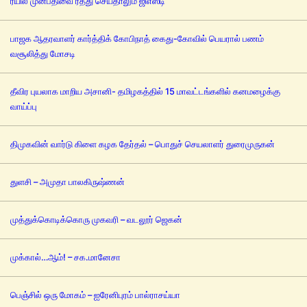
ரயில் முன்பதிவை ரத்து செய்தாலும் ஜிஎஸ்டி
பாஜக ஆதரவாளர் கார்த்திக் கோபிநாத் கைது-கோவில் பெயரால் பணம்
வசூலித்து மோசடி
தீவிர புயலாக மாறிய அசானி- தமிழகத்தில் 15 மாவட்டங்களில் கனமழைக்கு
வாய்ப்பு
திமுகவின் வார்டு கிளை கழக தேர்தல் – பொதுச் செயலாளர் துரைமுருகன்
துளசி – அமுதா பாலகிருஷ்ணன்
முத்துக்கொடிக்கொரு முகவரி – வடலூர் ஜெகன்
முக்கால்…ஆம்! – சக.மானேசா
பெஞ்சில் ஒரு மோகம் – ஐரேனிபுரம் பால்ராசய்யா