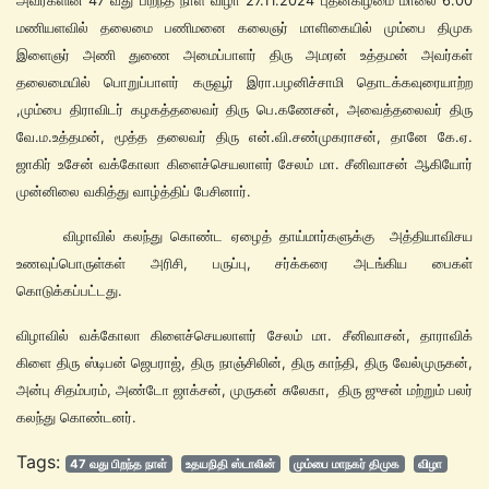
அவர்களின் 47 வது பிறந்த நாள் விழா 27.11.2024 புதன்கிழமை மாலை 6.00
மணியளவில் தலைமை பணிமனை கலைஞர் மாளிகையில் மும்பை திமுக
இளைஞர் அணி துணை அமைப்பாளர் திரு அமரன் உத்தமன் அவர்கள்
தலைமையில் பொறுப்பாளர் கருவூர் இரா.பழனிச்சாமி தொடக்கவுரையாற்ற
,மும்பை திராவிடர் கழகத்தலைவர் திரு பெ.கணேசன், அவைத்தலைவர் திரு
வே.ம.உத்தமன், மூத்த தலைவர் திரு என்.வி.சண்முகராசன், தானே கே.ஏ.
ஜாகிர் உசேன் வக்கோலா கிளைச்செயலாளர் சேலம் மா. சீனிவாசன் ஆகியோர்
முன்னிலை வகித்து வாழ்த்திப் பேசினார்.
விழாவில் கலந்து கொண்ட ஏழைத் தாய்மார்களுக்கு அத்தியாவிசய
உணவுப்பொருள்கள் அரிசி, பருப்பு, சர்க்கரை அடங்கிய பைகள்
கொடுக்கப்பட்டது.
விழாவில் வக்கோலா கிளைச்செயலாளர் சேலம் மா. சீனிவாசன், தாராவிக்
கிளை திரு ஸ்டிபன் ஜெபராஜ், திரு நாஞ்சிலின், திரு காந்தி, திரு வேல்முருகன்,
அன்பு சிதம்பரம், அண்டோ ஜாக்சன், முருகன் சுலேகா, திரு ஜுசன் மற்றும் பலர்
கலந்து கொண்டனர்.
Tags:
47 வது பிறந்த நாள்
உதயநிதி ஸ்டாலின்
மும்பை மாநகர் திமுக
விழா