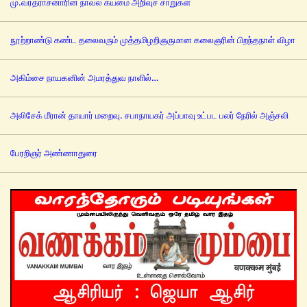
மு.வரதராசனாரின் நாவல் கயமை அறிவுச் சாறுகள்
நூற்றாண்டு கண்ட தலைவரும் முத்தமிழறிஞருமான கலைஞரின் பிறந்தநாள் விழா
அகிம்சை நாயகனின் அமரத்துவ நாளில்…
அலிசேக் மீரான் தாயார் மறைவு. சபாநாயகர் அப்பாவு உட்பட பலர் நேரில் அஞ்சலி
பேரறிஞர் அண்ணாதுரை