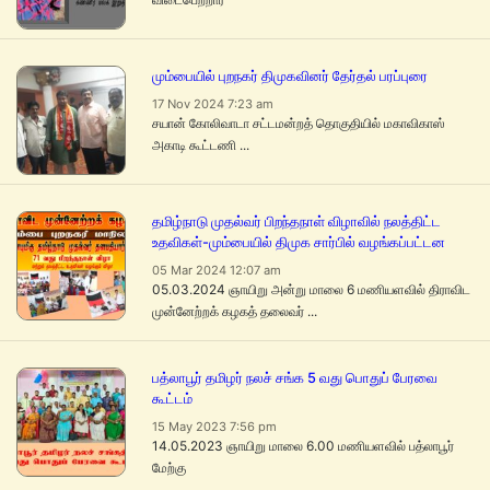
மும்பையில் புறநகர் திமுகவினர் தேர்தல் பரப்புரை
17 Nov 2024 7:23 am
சயான் கோலிவாடா சட்டமன்றத் தொகுதியில் மகாவிகாஸ்
அகாடி கூட்டணி ...
தமிழ்நாடு முதல்வர் பிறந்தநாள் விழாவில் நலத்திட்ட
உதவிகள்-மும்பையில் திமுக சார்பில் வழங்கப்பட்டன
05 Mar 2024 12:07 am
05.03.2024 ஞாயிறு அன்று மாலை 6 மணியளவில் திராவிட
முன்னேற்றக் கழகத் தலைவர் ...
பத்லாபூர் தமிழர் நலச் சங்க 5 வது பொதுப் பேரவை
கூட்டம்
15 May 2023 7:56 pm
14.05.2023 ஞாயிறு மாலை 6.00 மணியளவில் பத்லாபூர்
மேற்கு