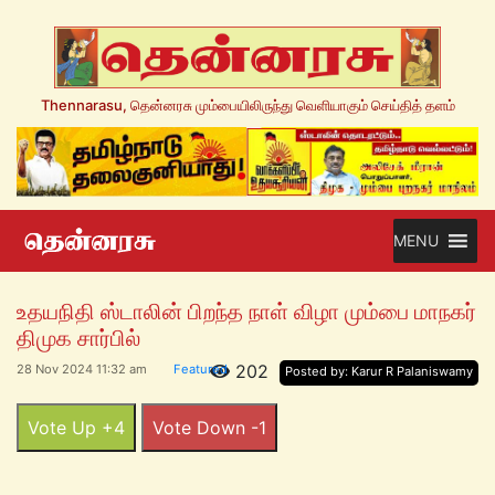
Thennarasu, தென்னரசு மும்பையிலிருந்து வெளியாகும் செய்தித் தளம்
MENU
உதயநிதி ஸ்டாலின் பிறந்த நாள் விழா மும்பை மாநகர்
திமுக சார்பில்
202
28 Nov 2024 11:32 am
Featured
Posted by: Karur R Palaniswamy
Vote Up +4
Vote Down -1