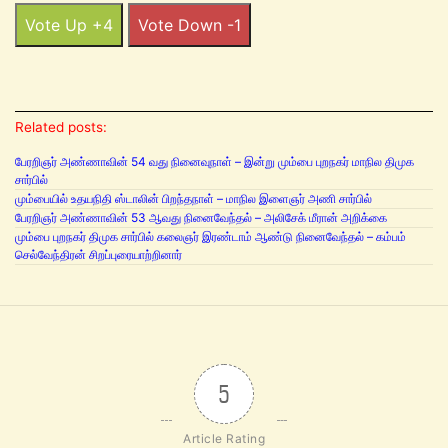
Vote Up +4
Vote Down -1
Related posts:
பேரறிஞர் அண்ணாவின் 54 வது நினைவுநாள் – இன்று மும்பை புறநகர் மாநில திமுக
சார்பில்
மும்பையில் உதயநிதி ஸ்டாலின் பிறந்தநாள் – மாநில இளைஞர் அணி சார்பில்
பேரறிஞர் அண்ணாவின் 53 ஆவது நினைவேந்தல் – அலிசேக் மீரான் அறிக்கை
மும்பை புறநகர் திமுக சார்பில் கலைஞர் இரண்டாம் ஆண்டு நினைவேந்தல் – கம்பம்
செல்வேந்திரன் சிறப்புரையாற்றினார்
5
Article Rating