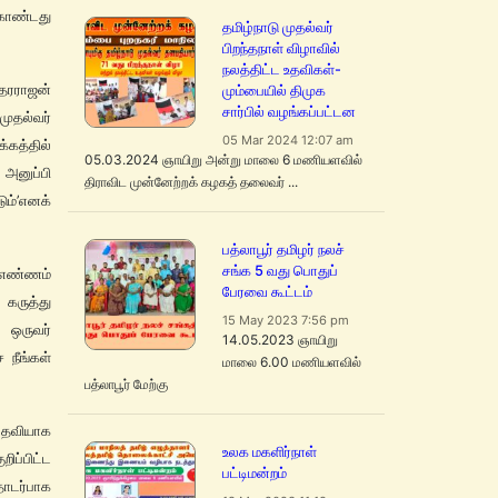
கொண்டது
தமிழ்நாடு முதல்வர்
பிறந்தநாள் விழாவில்
நலத்திட்ட உதவிகள்-
தரராஜன்
மும்பையில் திமுக
சார்பில் வழங்கப்பட்டன
ுதல்வர்
05 Mar 2024 12:07 am
்கத்தில்
05.03.2024 ஞாயிறு அன்று மாலை 6 மணியளவில்
அனுப்பி
திராவிட முன்னேற்றக் கழகத் தலைவர் ...
ும்’எனக்
பத்லாபூர் தமிழர் நலச்
சங்க 5 வது பொதுப்
 எண்ணம்
பேரவை கூட்டம்
 கருத்து
15 May 2023 7:56 pm
் ஒருவர்
14.05.2023 ஞாயிறு
நீங்கள்
மாலை 6.00 மணியளவில்
பத்லாபூர் மேற்கு
 பதவியாக
உலக மகளிர்நாள்
ிப்பிட்ட
பட்டிமன்றம்
ொடர்பாக