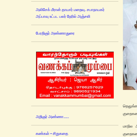
அலிசேக் மீரான் தாயார் மறைவு. சபாநாயகர்
அப்பாவு உட்பட பலர் நேரில் அஞ்சலி
பேரறிஞர் அண்ணாதுரை
தெலுங்க
குறைகளை
அறிஞர் அண்ணா…..
மாநில 
கண்கள் – சிறுகதை
குறைகள