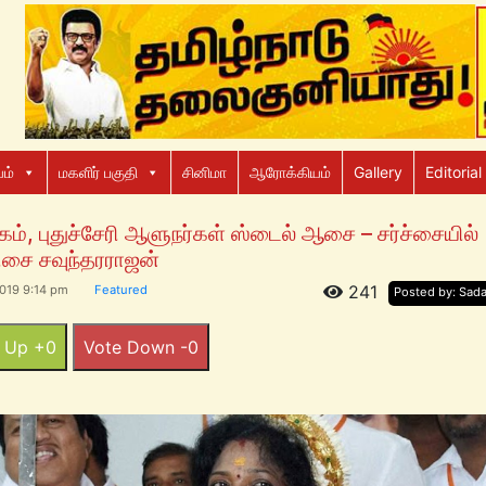
ம்
மகளிர் பகுதி
சினிமா
ஆரோக்கியம்
Gallery
Editorial
ம், புதுச்சேரி ஆளுநர்கள் ஸ்டைல் ஆசை – சர்ச்சையில்
ிசை சவுந்தரராஜன்
241
019 9:14 pm
Featured
Posted by: Sad
 Up +0
Vote Down -0