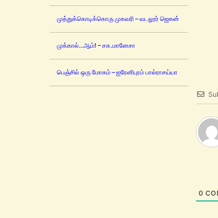
முத்துக்கொடிக்கொரு முகவரி – வடலூர் ஜெகன்
முக்கால்…ஆம்! – சக.மானேசா
பெஞ்சில் ஒரு மோகம் – ஐரேனிபுரம் பால்ராசய்யா
Su
0
CO