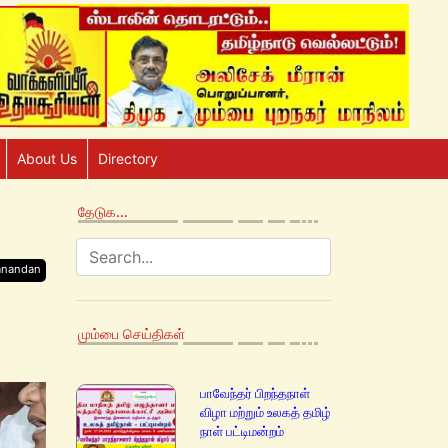
About Us
Directory
தேடுக…
anandan
மும்பை செய்திகள்
பாவேந்தர் பிறந்தநாள்
விழா மற்றும் உலகத் தமிழ்
நாள் பட்டிமன்றம்