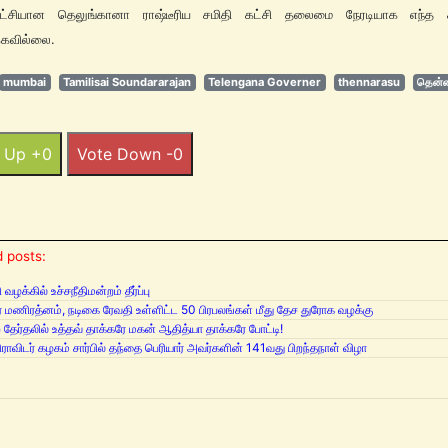
ட்சியான தெலுங்கானா ராஷ்டீரிய சமிதி கட்சி தலைமை நேரடியாக எந்த கர
்கவில்லை.
mumbai
Tamilisai Soundararajan
Telengana Governer
thennarasu
தென்ன
 Up +0
Vote Down -0
 posts:
ழக்கில் உச்சநீதிமன்றம் தீர்ப்பு
் மணிரத்னம், நடிகை ரேவதி உள்ளிட்ட 50 பிரபலங்கள் மீது தேச துரோக வழக்கு
 தேர்தலில் உத்தவ் தாக்கரே மகன் ஆதித்யா தாக்கரே போட்டி!
ிராவிடர் கழகம் சார்பில் தந்தை பெரியார் அவர்களின் 141வது பிறந்தநாள் விழா