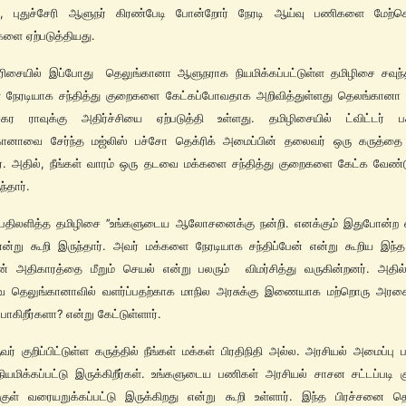
த், புதுச்சேரி ஆளுநர் கிரண்பேடி போன்றோர் நேரடி ஆய்வு பணிகளை மேற்
களை ஏற்படுத்தியது.
ரிசையில் இப்போது தெலுங்கானா ஆளுநராக நியமிக்கப்பட்டுள்ள தமிழிசை சவுந்
 நேரடியாக சந்தித்து குறைகளை கேட்கப்போவதாக அறிவித்துள்ளது தெலங்கானா ம
ேகர ராவுக்கு அதிர்ச்சியை ஏற்படுத்தி உள்ளது. தமிழிசையில் ட்விட்டர் பக
கானாவை சேர்ந்த மஜ்லிஸ் பச்சோ தெக்ரிக் அமைப்பின் தலைவர் ஒரு கருத்தை 
ர். அதில், நீங்கள் வாரம் ஒரு தடவை மக்களை சந்தித்து குறைகளை கேட்க வேண்ட
ந்தார்.
 பதிலளித்த தமிழிசை ’’உங்களுடைய ஆலோசனைக்கு நன்றி. எனக்கும் இதுபோன்ற
’என்று கூறி இருந்தார். அவர் மக்களை நேரடியாக சந்திப்பேன் என்று கூறிய இந்த
் அதிகாரத்தை மீறும் செயல் என்று பலரும் விமர்சித்து வருகின்றனர். அதில
 தெலுங்கானாவில் வளர்ப்பதற்காக மாநில அரசுக்கு இணையாக மற்றொரு அரசை 
ோகிறீர்களா? என்று கேட்டுள்ளார்.
வர் குறிப்பிட்டுள்ள கருத்தில் நீங்கள் மக்கள் பிரதிநிதி அல்ல. அரசியல் அமைப்பு
 நியமிக்கப்பட்டு இருக்கிறீர்கள். உங்களுடைய பணிகள் அரசியல் சாசன சட்டப்படி குற
்குள் வரையறுக்கப்பட்டு இருக்கிறது என்று கூறி உள்ளார். இந்த பிரச்சனை த