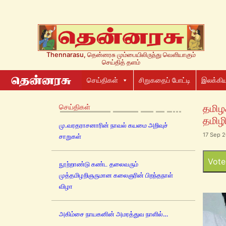
Thennarasu, தென்னரசு மும்பையிலிருந்து வெளியாகும்
செய்தித் தளம்
செய்திகள்
சிறுகதைப் போட்டி
இலக்கிய
செய்திகள்
தமிழக
தமிழ
மு.வரதராசனாரின் நாவல் கயமை அறிவுச்
17 Sep 2
சாறுகள்
Vote
நூற்றாண்டு கண்ட தலைவரும்
முத்தமிழறிஞருமான கலைஞரின் பிறந்தநாள்
விழா
அகிம்சை நாயகனின் அமரத்துவ நாளில்…