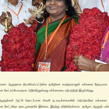
ானா ஆளுநராக நியமிக்கப்பட்டுள்ள தமிழிசை சவுந்தரராஜன் மக்களை நேரடியாக ச
 கேட்கப்போவதாக அறிவித்துள்ளது சர்ச்சையை ஏற்படுத்தி இருக்கிறது.
ஆளுநர்கள் ஆட்சி தொடர்பான வெளி நடவடிக்கைகளில் ஈடுபடுவதோ மக்களை சந
ை கேட்பதோ நடைமுறையில் இல்லை. இதற்கு விதிவிலக்காக தமிழக ஆளுநர் பன்வ