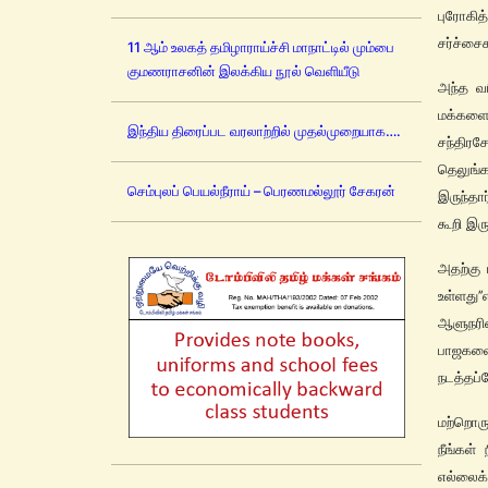
புரோகி
சர்ச்சை
11 ஆம் உலகத் தமிழாராய்ச்சி மாநாட்டில் மும்பை
குமணராசனின் இலக்கிய நூல் வெளியீடு
அந்த வ
மக்களை
இந்திய திரைப்பட வரலாற்றில் முதல்முறையாக….
சந்திரச
தெலுங்
செம்புலப் பெயல்நீராய் – பெரணமல்லூர் சேகரன்
இருந்தா
கூறி இரு
அதற்கு
உள்ளது’
ஆளுநரின
பாஜகவை
நடத்தப்ப
மற்றொரு
நீங்கள்
எல்லைக