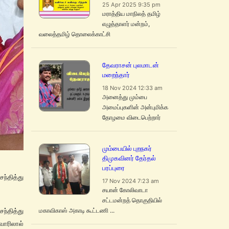
25 Apr 2025 9:35 pm
மராத்திய மாநிலத் தமிழ்
எழுத்தாளர் மன்றம்,
வலைத்தமிழ் தொலைக்காட்சி
தேவராசன் புலமாடன்
மறைந்தார்
18 Nov 2024 12:33 am
அனைத்து மும்பை
அமைப்புகளின் அன்புமிக்க
தோழமை விடைபெற்றார்
மும்பையில் புறநகர்
திமுகவினர் தேர்தல்
பரப்புரை
ந்தித்து
17 Nov 2024 7:23 am
சயான் கோலிவாடா
சட்டமன்றத் தொகுதியில்
மகாவிகாஸ் அகாடி கூட்டணி ...
்தித்து
ாரிலால்