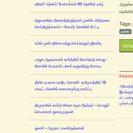
சுதேசி ’ரத்னம்’ பேனாக்கள் 90 ஆண்டு புகழ்
ஆளுங்க
தெரிவிக
ஜெயலலிதா நினைத்திருந்தால் முன்பே விடுதலை
Tags:
செய்திருக்கலாம் – கோவி. லெனின் பேட்டி
மும்பை
ரயில் முன்பதிவை ரத்து செய்தாலும் ஜிஎஸ்டி
Vote
பாஜக ஆதரவாளர் கார்த்திக் கோபிநாத் கைது-
கோவில் பெயரால் பணம் வசூலித்து மோசடி
Related
தீவிர புயலாக மாறிய அசானி- தமிழகத்தில் 15
அயோத்தி வ
மாவட்டங்களில் கனமழைக்கு வாய்ப்பு
இயக்குநர
சட்டமன்ற
மும்பை த
திமுகவின் வார்டு கிளை கழக தேர்தல் – பொதுச்
செயலாளர் துரைமுருகன்
துளசி – அமுதா பாலகிருஷ்ணன்