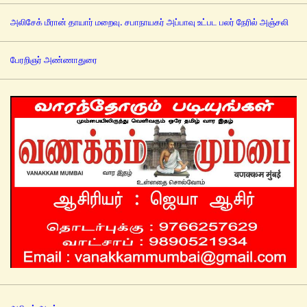
அலிசேக் மீரான் தாயார் மறைவு. சபாநாயகர் அப்பாவு உட்பட பலர் நேரில் அஞ்சலி
பேரறிஞர் அண்ணாதுரை