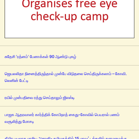
சுதேசி ’ரத்னம்’ பேனாக்கள் 90 ஆண்டு புகழ்
ஜெயலலிதா நினைத்திருந்தால் முன்பே விடுதலை செய்திருக்கலாம் – கோவி.
லெனின் பேட்டி
ரயில் முன்பதிவை ரத்து செய்தாலும் ஜிஎஸ்டி
பாஜக ஆதரவாளர் கார்த்திக் கோபிநாத் கைது-கோவில் பெயரால் பணம்
வசூலித்து மோசடி
தீவிர புயலாக மாறிய அசானி- தமிழகத்தில் 15 மாவட்டங்களில் கனமழைக்கு