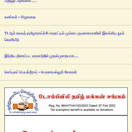
அறிஞர் அண்ணா…..
கண்கள் – சிறுகதை
11 ஆம் உலகத் தமிழாராய்ச்சி மாநாட்டில் மும்பை குமணராசனின் இலக்கிய நூல்
வெளியீடு
இந்திய திரைப்பட வரலாற்றில் முதல்முறையாக….
செம்புலப் பெயல்நீராய் – பெரணமல்லூர் சேகரன்