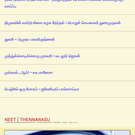
வாய்ப்பு
திமுகவின் வார்டு கிளை கழக தேர்தல் – பொதுச் செயலாளர் துரைமுருகன்
துளசி – அமுதா பாலகிருஷ்ணன்
முத்துக்கொடிக்கொரு முகவரி – வடலூர் ஜெகன்
முக்கால்…ஆம்! – சக.மானேசா
பெஞ்சில் ஒரு மோகம் – ஐரேனிபுரம் பால்ராசய்யா
NEET | THENNARASU