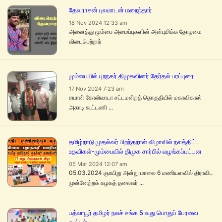
தேவராசன் புலமாடன் மறைந்தார்
18 Nov 2024 12:33 am
அனைத்து மும்பை அமைப்புகளின் அன்புமிக்க தோழமை
விடைபெற்றார்
மும்பையில் புறநகர் திமுகவினர் தேர்தல் பரப்புரை
17 Nov 2024 7:23 am
சயான் கோலிவாடா சட்டமன்றத் தொகுதியில் மகாவிகாஸ்
அகாடி கூட்டணி ...
தமிழ்நாடு முதல்வர் பிறந்தநாள் விழாவில் நலத்திட்ட
உதவிகள்-மும்பையில் திமுக சார்பில் வழங்கப்பட்டன
05 Mar 2024 12:07 am
05.03.2024 ஞாயிறு அன்று மாலை 6 மணியளவில் திராவிட
முன்னேற்றக் கழகத் தலைவர் ...
பத்லாபூர் தமிழர் நலச் சங்க 5 வது பொதுப் பேரவை