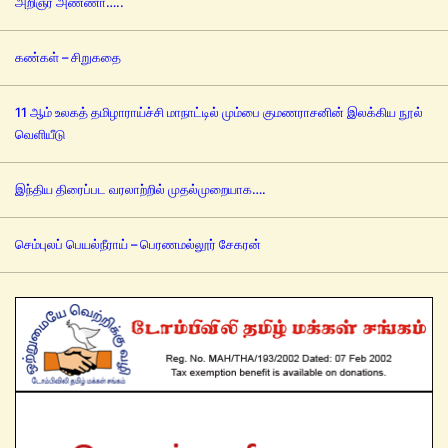
அறிஞர் அண்ணா…..
கண்கள் – சிறுகதை
11 ஆம் உலகத் தமிழாராய்ச்சி மாநாட்டில் மும்பை குமணராசனின் இலக்கிய நூல்
வெளியீடு
இந்திய திரைப்பட வரலாற்றில் முதல்முறையாக….
செம்புலப் பெயல்நீராய் – பெரணமல்லூர் சேகரன்