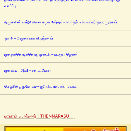
வாய்ப்பு
திமுகவின் வார்டு கிளை கழக தேர்தல் – பொதுச் செயலாளர் துரைமுருகன்
துளசி – அமுதா பாலகிருஷ்ணன்
முத்துக்கொடிக்கொரு முகவரி – வடலூர் ஜெகன்
முக்கால்…ஆம்! – சக.மானேசா
பெஞ்சில் ஒரு மோகம் – ஐரேனிபுரம் பால்ராசய்யா
மாவீரன் பொல்லான் | THENNARASU