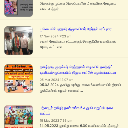
அனைத்து மும்பை அமைப்புகளின் அன்புமிக்க தோழமை
விடைபெற்றார்
மும்பையில் புறநகர் திமுகவினர் தேர்தல் பரப்புரை
17 Nov 2024 7:23 am
சயான் கோலிவாடா சட்டமன்றத் தொகுதியில் மகாவிகாஸ்
அகாடி கூட்டணி ...
தமிழ்நாடு முதல்வர் பிறந்தநாள் விழாவில் நலத்திட்ட
உதவிகள்-மும்பையில் திமுக சார்பில் வழங்கப்பட்டன
05 Mar 2024 12:07 am
05.03.2024 ஞாயிறு அன்று மாலை 6 மணியளவில் திராவிட
முன்னேற்றக் கழகத் தலைவர் ...
பத்லாபூர் தமிழர் நலச் சங்க 5 வது பொதுப் பேரவை
கூட்டம்
15 May 2023 7:56 pm
14.05.2023 ஞாயிறு மாலை 6.00 மணியளவில் பத்லாபூர்