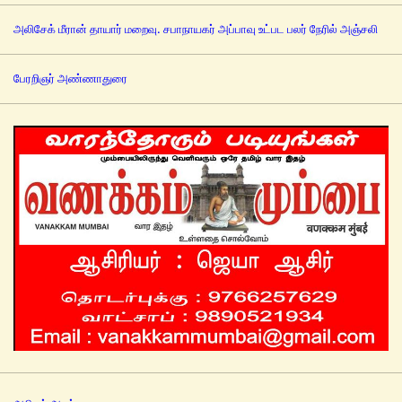
அலிசேக் மீரான் தாயார் மறைவு. சபாநாயகர் அப்பாவு உட்பட பலர் நேரில் அஞ்சலி
பேரறிஞர் அண்ணாதுரை