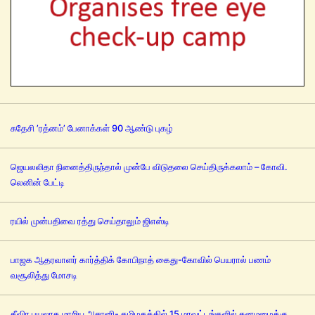
சுதேசி ’ரத்னம்’ பேனாக்கள் 90 ஆண்டு புகழ்
ஜெயலலிதா நினைத்திருந்தால் முன்பே விடுதலை செய்திருக்கலாம் – கோவி.
லெனின் பேட்டி
ரயில் முன்பதிவை ரத்து செய்தாலும் ஜிஎஸ்டி
பாஜக ஆதரவாளர் கார்த்திக் கோபிநாத் கைது-கோவில் பெயரால் பணம்
வசூலித்து மோசடி
தீவிர புயலாக மாறிய அசானி- தமிழகத்தில் 15 மாவட்டங்களில் கனமழைக்கு