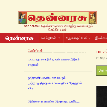
Thennarasu, தென்னரசு மும்பையிலிருந்து வெளியாகும்
செய்தித் தளம்
செய்திகள்
சிறுகதைப் போட்டி
இலக்கிய
செய்திகள்
பாடகர
25 Sep 
மு.வரதராசனாரின் நாவல் கயமை அறிவுச்
சாறுகள்
Vote
நூற்றாண்டு கண்ட தலைவரும்
முத்தமிழறிஞருமான கலைஞரின் பிறந்தநாள்
விழா
அகிம்சை நாயகனின் அமரத்துவ நாளில்…