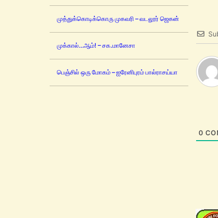
முத்துக்கொடிக்கொரு முகவரி – வடலூர் ஜெகன்
Su
முக்கால்…ஆம்! – சக.மானேசா
பெஞ்சில் ஒரு மோகம் – ஐரேனிபுரம் பால்ராசய்யா
0
CO