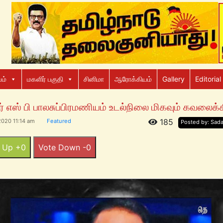
ம்
மகளிர் பகுதி
சினிமா
ஆரோக்கியம்
Gallery
Editorial
் எஸ் பி பாலசுப்பிரமணியம் உடல்நிலை மிகவும் கவலைக்
185
2020 11:14 am
Featured
Posted by: Sad
 Up +0
Vote Down -0