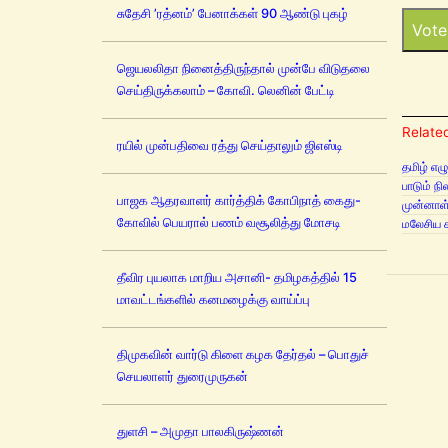
சுதேசி ’ரத்னம்’ பேனாக்கள் 90 ஆண்டு புகழ்
Vote
ஜெயலலிதா நினைத்திருந்தால் முன்பே விடுதலை
செய்திருக்கலாம் – கோவி. லெனின் பேட்டி
Related
ரயில் முன்பதிவை ரத்து செய்தாலும் ஜிஎஸ்டி
தமிழ் எழ
பாடும் ந
பாஜக ஆதரவாளர் கார்த்திக் கோபிநாத் கைது-
முன்னாள்
கோவில் பெயரால் பணம் வசூலித்து மோசடி
மலேசிய ச
தீவிர புயலாக மாறிய அசானி- தமிழகத்தில் 15
மாவட்டங்களில் கனமழைக்கு வாய்ப்பு
திமுகவின் வார்டு கிளை கழக தேர்தல் – பொதுச்
செயலாளர் துரைமுருகன்
துளசி – அமுதா பாலகிருஷ்ணன்