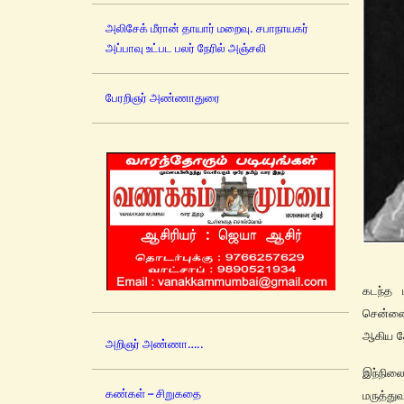
அலிசேக் மீரான் தாயார் மறைவு. சபாநாயகர்
அப்பாவு உட்பட பலர் நேரில் அஞ்சலி
பேரறிஞர் அண்ணாதுரை
கடந்த 
சென்னைய
ஆகிய தே
அறிஞர் அண்ணா…..
இந்நில
கண்கள் – சிறுகதை
மருத்த