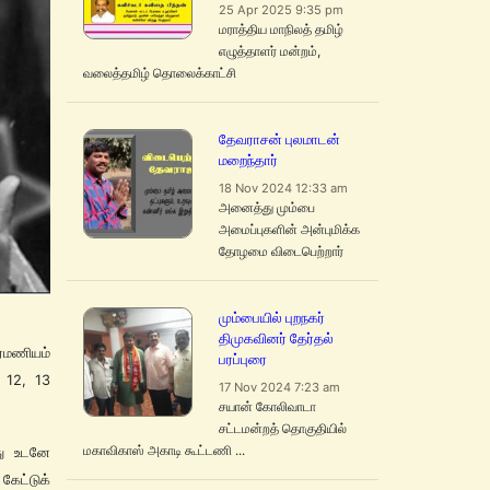
25 Apr 2025 9:35 pm
மராத்திய மாநிலத் தமிழ்
எழுத்தாளர் மன்றம்,
வலைத்தமிழ் தொலைக்காட்சி
தேவராசன் புலமாடன்
மறைந்தார்
18 Nov 2024 12:33 am
அனைத்து மும்பை
அமைப்புகளின் அன்புமிக்க
தோழமை விடைபெற்றார்
மும்பையில் புறநகர்
திமுகவினர் தேர்தல்
ரமணியம்
பரப்புரை
் 12, 13
17 Nov 2024 7:23 am
சயான் கோலிவாடா
சட்டமன்றத் தொகுதியில்
மகாவிகாஸ் அகாடி கூட்டணி ...
து உடனே
ேட்டுக்