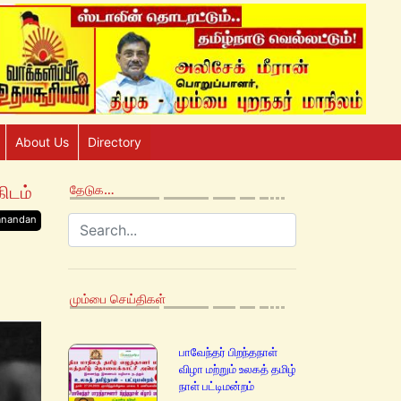
About Us
Directory
கிடம்
தேடுக…
anandan
மும்பை செய்திகள்
பாவேந்தர் பிறந்தநாள்
விழா மற்றும் உலகத் தமிழ்
நாள் பட்டிமன்றம்