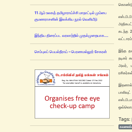
கொண்டு
11 ஆம் உலகத் தமிழாராய்ச்சி மாநாட்டில் மும்பை
எஸ்.பி
குமணராசனின் இலக்கிய நூல் வெளியீடு
அதிகபட்
கடந்த 2
இந்திய திரைப்பட வரலாற்றில் முதல்முறையாக….
வட்டாரம
இந்த த
செம்புலப் பெயல்நீராய் – பெரணமல்லூர் சேகரன்
நடிகர் 
அவர், ம
ரசிகர்க
இதனால் 
பாலிவு
எஸ்.பி.
ஒவ்வொரு
Tags:
கவலைக்க