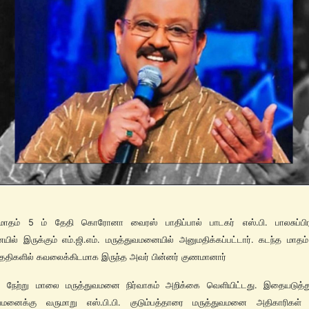
மாதம் 5 ம் தேதி கொரோனா வைரஸ் பாதிப்பால் பாடகர் எஸ்.பி. பாலசுப்பி
ில் இருக்கும் எம்.ஜி.எம். மருத்துவமனையில் அனுமதிக்கப்பட்டார். கடந்த மாதம
திகளில் கவலைக்கிடமாக இருந்த அவர் பின்னர் குணமானார்
ை நேற்று மாலை மருத்துவமனை நிர்வாகம் அறிக்கை வெளியிட்டது. இதையடுத்
ுவமனைக்கு வருமாறு எஸ்.பி.பி. குடும்பத்தாரை மருத்துவமனை அதிகாரிகள் க