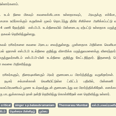
ள்ளார்களாம்.
.பி. உடல் நிலை மிகவும் கவலைக்கிடமாக உள்ளதாகவும், அவருக்கு எக்மோ, 
சமாக உயிர்காக்கும் கருவிகள் மூலம் தொடர்ந்து தீவிர சிகிச்சை அளிக்கப்பட்டு வ
4 மணி நேரத்தில் எஸ்.பி.பி. உடல்நிலையில் பின்னடைவு ஏற்பட்டு உள்ளதாக மரு
் தகவல் தெரிவித்துள்ளது.
கவல் ரசிகர்களை கவலை அடைய வைத்துள்ளது. முன்னதாக அறிக்கை வெளிய
கமல் ஹாசன் எஸ்.பி.பி உடல்நிலை குறித்து விசாரிக்க மருத்துவமனைக்கு விரைந்தார
ருத்துவர்களிடம் எஸ்.பி.பி-யின் உடல்நிலை குறித்து கேட்டறிந்தார். இதனைத் த
ள் கவலை அதிகரித்தது
ரசிகர்களும், திரையுலகினரும் அவர் குணமடைய பிரார்த்தித்து வருகிறார்கள். 
ட் நடிகர் சல்மான்கான் வெளியிட்டுள்ள ட்விட்டர் பதிவில், பின்னணி
பாலசுப்பிரமணியம் பூரண உடல்நலத்துடன் குணமடைந்து வர பிரார்த்திக்கிறேன். எனக்க
 பாடலுக்காகவும் நான் நன்றி தெரிவித்து கொள்கிறேன் என தெரிவித்து உள்ளார்.
critical
singer s.p.balasubramaniam
Thennarasu Mumbai
எஸ்.பி.பாலசுப்ரமணி
ிடம்
தென்னரசு மின்னிதழ்
மும்பை