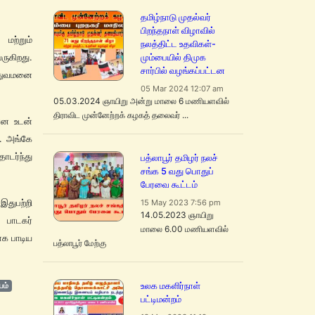
தமிழ்நாடு முதல்வர்
பிறந்தநாள் விழாவில்
மற்றும்
நலத்திட்ட உதவிகள்-
ருகிறது.
மும்பையில் திமுக
சார்பில் வழங்கப்பட்டன
த்துவமனை
05 Mar 2024 12:07 am
05.03.2024 ஞாயிறு அன்று மாலை 6 மணியளவில்
திராவிட முன்னேற்றக் கழகத் தலைவர் ...
ான உடன்
். அங்கே
ொடர்ந்து
பத்லாபூர் தமிழர் நலச்
சங்க 5 வது பொதுப்
பேரவை கூட்டம்
இதுபற்றி
15 May 2023 7:56 pm
14.05.2023 ஞாயிறு
 பாடகர்
மாலை 6.00 மணியளவில்
ாக பாடிய
பத்லாபூர் மேற்கு
யம்
உலக மகளிர்நாள்
பட்டிமன்றம்