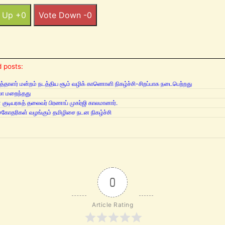
 Up +0
Vote Down -0
 posts:
ுத்தாளர் மன்றம் நடத்திய சூம் வழிக் காணொளி நிகழ்ச்சி-சிறப்பாக நடைபெற்றது
ிலா மறைந்தது
 குடியரசுத் தலைவர் பிரணாப் முகர்ஜி காலமானார்.
கோதரிகள் வழங்கும் தமிழிசை நடன நிகழ்ச்சி
0
Article Rating