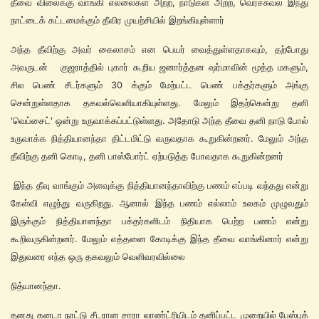
தீவை விலைக்கு வாங்கி எல்லைகள் அற்ற, நாடுகள் அற்ற, வெர்ச்சுவல் இந்து
நாட்டைக் கட்டமைக்கும் தீவிர முயற்சியில் இறங்கியுள்ளார்
அந்த தீவிற்கு அவர் கைலாசம் என பெயர் வைத்துள்ளதாகவும், தற்போது
அவருடன் குஜராத்தில் புகார் கூறிய ஜனார்த்தன ஷர்மாவின் மூத்த மகளும்,
சில பெண் சீடர்களும் 30 க்கும் மேற்பட்ட பெண் பக்தர்களும் அங்கு
சென்றுள்ளதாக தகவல்வெளியாகியுள்ளது. மேலும் இதற்கென்று தனி
'வெப்சைட்' ஒன்று உருவாக்கப்பட்டுள்ளது. அதோடு அந்த தீவை தனி நாடு போல்
உருவாக்க நித்தியானந்தா திட்டமிட்டு வருவதாக கூறுகின்றனர். மேலும் அந்த
தீவிற்கு தனி கொடி, தனி பாஸ்போர்ட் ஏற்படுத்த போவதாக கூறுகின்றனர்
இந்த தீவு வாங்கும் அளவுக்கு நித்தியானந்தாவிற்கு பணம் எப்படி வந்தது என்று
கேள்வி எழுந்து வருகிறது. ஆனால் இந்த பணம் எல்லாம் உலகம் முழுவதும்
இருக்கும் நித்தியானந்தா பக்தர்களிடம் நிதியாக பெற்ற பணம் என்று
கூறிவருகின்றனர். மேலும் எத்தனை கோடிக்கு இந்த தீவை வாங்கினார் என்று
இதுவரை எந்த ஒரு தகவலும் வெளிவரவில்லை
நித்யானந்தா.
தனது கனடா நாட்டு சீடரான சாரா லாண்ட்ரியிடம் தனிப்பட்ட முறையில் பேஸ்புக்