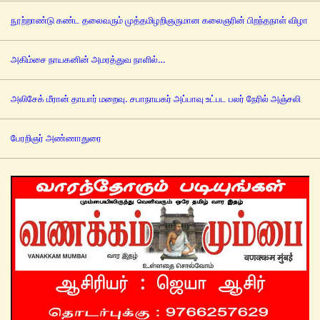
நூற்றாண்டு கண்ட தலைவரும் முத்தமிழறிஞருமான கலைஞரின் பிறந்தநாள் விழா
அகிம்சை நாயகனின் அமரத்துவ நாளில்…
அலிசேக் மீரான் தாயார் மறைவு. சபாநாயகர் அப்பாவு உட்பட பலர் நேரில் அஞ்சலி
பேரறிஞர் அண்ணாதுரை