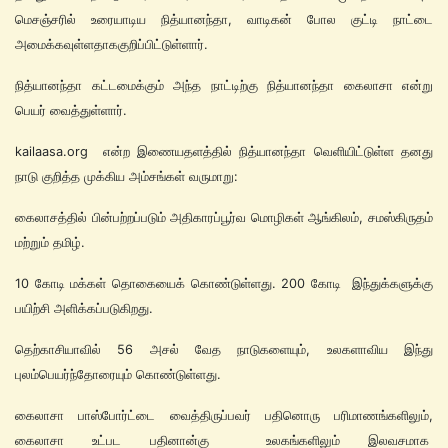
மெசஞ்சரில் உரையாடிய நித்யானந்தா, வாடிகன் போல குட்டி நாட்டை
அமைக்கவுள்ளதாககுறிப்பிட்டுள்ளார்.
நித்யானந்தா கட்டமைக்கும் அந்த நாட்டிற்கு நித்யானந்தா கைலாசா என்று
பெயர் வைத்துள்ளார்.
kailaasa.org என்ற இணையதளத்தில் நித்யானந்தா வெளியிட்டுள்ள தனது
நாடு குறித்த முக்கிய அம்சங்கள் வருமாறு:
கைலாசத்தில் பின்பற்றப்படும் அதிகாரப்பூர்வ மொழிகள் ஆங்கிலம், சமஸ்கிருதம்
மற்றும் தமிழ்.
10 கோடி மக்கள் தொகையைக் கொண்டுள்ளது. 200 கோடி இந்துக்களுக்கு
பயிற்சி அளிக்கப்படுகிறது.
தெற்காசியாவில் 56 அசல் வேத நாடுகளையும், உலகளாவிய இந்து
புலம்பெயர்ந்தோரையும் கொண்டுள்ளது.
கைலாசா பாஸ்போர்ட்டை வைத்திருப்பவர் பதினொரு பரிமாணங்களிலும்,
கைலாசா உட்பட பதினான்கு உலகங்களிலும் இலவசமாக