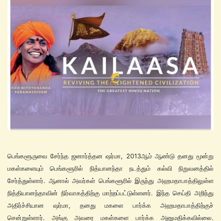
பெங்களூருவை சேர்ந்த ஜனார்த்தன ஷர்மா, 2013ஆம் ஆண்டு தனது மூன்று
மகள்களையும் பெங்களூரில் நித்யானந்தா நடத்தும் கல்வி நிறுவனத்தில்
சேர்த்துள்ளார். ஆனால் அவர்கள் பெங்களூரில் இருந்து அஹமதாபாத்திலுள்ள
நித்தியானந்தாவின் நிர்வாகத்திற்கு மாற்றப்பட்டுள்ளனர். இந்த செய்தி அறிந்து
அதிர்ச்சியான ஷர்மா, தனது மகளை பார்க்க அஹமதாபாத்திற்குச்
சென்றுள்ளார். அங்கு அவரை மகள்களை பார்க்க அனுமதிக்கவில்லை.