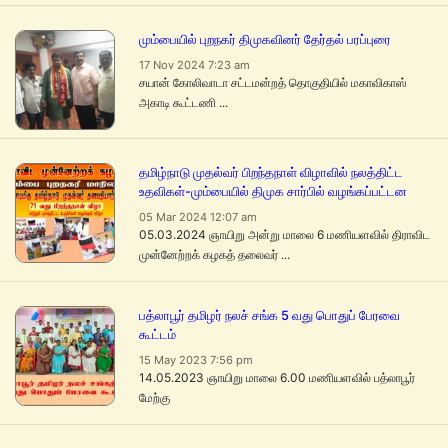
மும்பையில் புறநகர் திமுகவினர் தேர்தல் பரப்புரை
17 Nov 2024 7:23 am
சயான் கோலிவாடா சட்டமன்றத் தொகுதியில் மகாவிகாஸ்
அகாடி கூட்டணி ...
தமிழ்நாடு முதல்வர் பிறந்தநாள் விழாவில் நலத்திட்ட
உதவிகள்-மும்பையில் திமுக சார்பில் வழங்கப்பட்டன
05 Mar 2024 12:07 am
05.03.2024 ஞாயிறு அன்று மாலை 6 மணியளவில் திராவிட
முன்னேற்றக் கழகத் தலைவர் ...
பத்லாபூர் தமிழர் நலச் சங்க 5 வது பொதுப் பேரவை
கூட்டம்
15 May 2023 7:56 pm
14.05.2023 ஞாயிறு மாலை 6.00 மணியளவில் பத்லாபூர்
மேற்கு