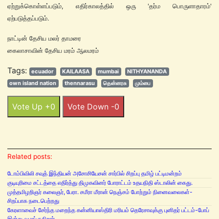
ஏற்றுக்கொள்ளப்படும், எதிர்காலத்தில் ஒரு 'தர்ம பொருளாதாரம்'
ஏற்படுத்தப்படும்.
நாட்டின் தேசிய மலர் தாமரை
கைலாசாவின் தேசிய மரம் ஆலமரம்
Tags:
ecuador
KAILAASA
mumbai
NITHYANANDA
own island nation
thennarasu
தென்னரசு
மும்பை
Vote Up +0
Vote Down -0
Related posts:
டோம்பிவிலி சவுத் இந்தியன் அசோசியேசன் சார்பில் சிறப்பு தமிழ் பட்டிமன்றம்
குடியுரிமை சட்டத்தை எதிர்த்து திமுகவினர் போராட்டம் உதயநிதி ஸ்டாலின் கைது.
முத்தமிழறிஞர் கலைஞர், பேரா. சமீரா மீரான் நெஞ்சம் போற்றும் நினைவலைகள்-
சிறப்பாக நடைபெற்றது
கேரளாவைச் சேர்ந்த மறைந்த கன்னியாஸ்திரி மரியம் தெரேசாவுக்கு புனிதர் பட்டம்-போப்
இன்று வழங்குகிறார்