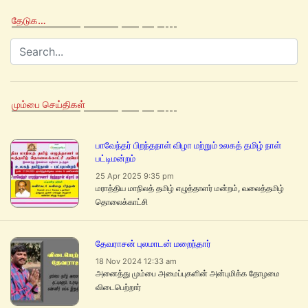
தேடுக…
மும்பை செய்திகள்
பாவேந்தர் பிறந்தநாள் விழா மற்றும் உலகத் தமிழ் நாள்
பட்டிமன்றம்
25 Apr 2025 9:35 pm
மராத்திய மாநிலத் தமிழ் எழுத்தாளர் மன்றம், வலைத்தமிழ்
தொலைக்காட்சி
தேவராசன் புலமாடன் மறைந்தார்
18 Nov 2024 12:33 am
அனைத்து மும்பை அமைப்புகளின் அன்புமிக்க தோழமை
விடைபெற்றார்