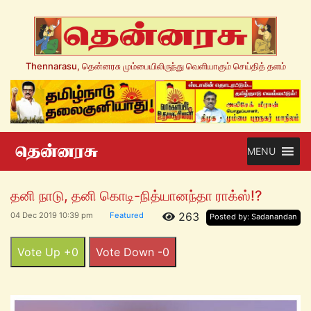
Thennarasu, தென்னரசு மும்பையிலிருந்து வெளியாகும் செய்தித் தளம்
MENU
தனி நாடு, தனி கொடி-நித்யானந்தா ராக்ஸ்!?
263
04 Dec 2019 10:39 pm
Featured
Posted by: Sadanandan
Vote Up +0
Vote Down -0