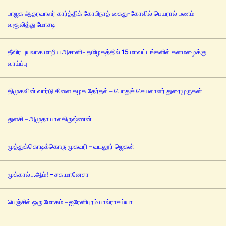
பாஜக ஆதரவாளர் கார்த்திக் கோபிநாத் கைது-கோவில் பெயரால் பணம்
வசூலித்து மோசடி
தீவிர புயலாக மாறிய அசானி- தமிழகத்தில் 15 மாவட்டங்களில் கனமழைக்கு
வாய்ப்பு
திமுகவின் வார்டு கிளை கழக தேர்தல் – பொதுச் செயலாளர் துரைமுருகன்
துளசி – அமுதா பாலகிருஷ்ணன்
முத்துக்கொடிக்கொரு முகவரி – வடலூர் ஜெகன்
முக்கால்…ஆம்! – சக.மானேசா
பெஞ்சில் ஒரு மோகம் – ஐரேனிபுரம் பால்ராசய்யா