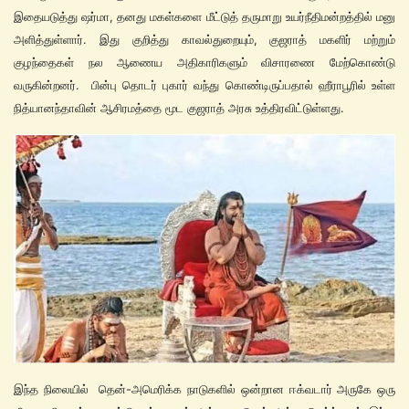
இதையடுத்து ஷர்மா, தனது மகள்களை மீட்டுத் தருமாறு உயர்நீதிமன்றத்தில் மனு
அளித்துள்ளார். இது குறித்து காவல்துறையும், குஜராத் மகளிர் மற்றும்
குழந்தைகள் நல ஆணைய அதிகாரிகளும் விசாரணை மேற்கொண்டு
வருகின்றனர். பின்பு தொடர் புகார் வந்து கொண்டிருப்பதால் ஹீராபூரில் உள்ள
நித்யானந்தாவின் ஆசிரமத்தை மூட குஜராத் அரசு உத்திரவிட்டுள்ளது.
இந்த நிலையில் தென்-அமெரிக்க நாடுகளில் ஒன்றான ஈக்வடார் அருகே ஒரு