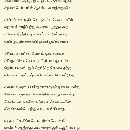
அண்ணன் அறிஞரது அடிதனில் சென்றிருக்க
அய்யா பெரியாரின் ஆவல் அனைத்தையுமே
அகிலம் உணர்ந்திடவே ஆக்கிய வேளைதனில்
அரசியல் காழ்ப்புற்று அடிமை படுத்துவதை
உரக்க எதிர்த்திட்டு விரைப்பாய் நின்றவரை
ஒடுக்கும் நிலைகண்டு ஓங்கி ஒலித்தோரை
அறியா பருவநிலா அறமாய் ஒளிர்வதனை
அறிஞர் அவையொன்று அறியும் தருவாயில்
தெரியா மானிடனும் தெரிந்தே கொள்வதற்கு
விதையாம் நன்முத்து விளைச்சல் கொண்டுவர
சிறையில் அடைப்பித்து சிதைக்கும் நிலையொன்று
சின்ன உடலுக்குள் சிதைத்திடும் வலுகொண்டு
சிக்கிய மனங்களினை சேதம் செய்கையிலே
வீரு கொண்டெழுந்து வாடி மயங்கியதை
வந்த நாட்களிலே வெந்த நிலைகொண்டு
செல்லக் குழந்தையுமை சிறைக்குள் அனுப்பிவிட்டு