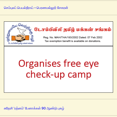
செம்புலப் பெயல்நீராய் – பெரணமல்லூர் சேகரன்
சுதேசி ’ரத்னம்’ பேனாக்கள் 90 ஆண்டு புகழ்