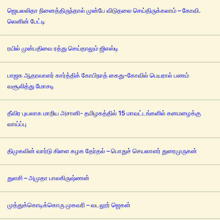
ஜெயலலிதா நினைத்திருந்தால் முன்பே விடுதலை செய்திருக்கலாம் – கோவி.
லெனின் பேட்டி
ரயில் முன்பதிவை ரத்து செய்தாலும் ஜிஎஸ்டி
பாஜக ஆதரவாளர் கார்த்திக் கோபிநாத் கைது-கோவில் பெயரால் பணம்
வசூலித்து மோசடி
தீவிர புயலாக மாறிய அசானி- தமிழகத்தில் 15 மாவட்டங்களில் கனமழைக்கு
வாய்ப்பு
திமுகவின் வார்டு கிளை கழக தேர்தல் – பொதுச் செயலாளர் துரைமுருகன்
துளசி – அமுதா பாலகிருஷ்ணன்
முத்துக்கொடிக்கொரு முகவரி – வடலூர் ஜெகன்