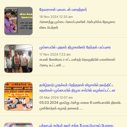
தேவராசன் புலமாடன் மறைந்தார்
18 Nov 2024 12:33 am
அனைத்து மும்பை அமைப்புகளின் அன்புமிக்க தோழமை
விடைபெற்றார்
மும்பையில் புறநகர் திமுகவினர் தேர்தல் பரப்புரை
17 Nov 2024 7:23 am
சயான் கோலிவாடா சட்டமன்றத் தொகுதியில் மகாவிகாஸ்
அகாடி கூட்டணி ...
தமிழ்நாடு முதல்வர் பிறந்தநாள் விழாவில் நலத்திட்ட
உதவிகள்-மும்பையில் திமுக சார்பில் வழங்கப்பட்டன
05 Mar 2024 12:07 am
05.03.2024 ஞாயிறு அன்று மாலை 6 மணியளவில் திராவிட
முன்னேற்றக் கழகத் தலைவர் ...
பத்லாபூர் தமிழர் நலச் சங்க 5 வது பொதுப் பேரவை