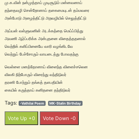
மு.க.வின் நன்முத்தாய் முடிசூடும் மன்னவனாய்
தந்தைவழி சென்றோனாய் தகைமையுடன் தம்மவரை
அன்போடு அழைத்திட்டு அறவழியில் செலுத்திட்டு
அய்யன் வள்ளுவனின் அடக்கத்தை மெய்ப்பித்து
அவணி ஆர்ப்பரிக்க அன்புதனை விதைத்ததனால்
வெற்றிக் களிப்பினையே வாரி வழங்கிடவே
வெற்றுப் பேச்சோரும் வாயடைத்து போவதற்கு
வெள்ளை மனத்தோனாய் விளைந்த விளைச்சலென
விலகி நிற்போரும் விரைந்து வந்திடுவர்
தரணி போற்றும் தங்கத் தளபதியின்
கையில் கருத்தாய் கனிதனை தந்திடுவர்
Tags:
-Vathilai Poem
MK-Stalin Birthday
Vote Up +0
Vote Down -0