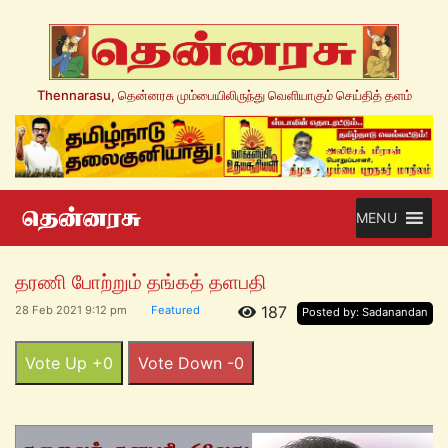
Thennarasu, தென்னரசு மும்பையிலிருந்து வெளியாகும் செய்தித் தளம்
MENU
தரணி போற்றும் தங்கத் தளபதி
187
28 Feb 2021 9:12 pm
Featured
Posted by: Sadanandan
Vote Up +0
Vote Down -0