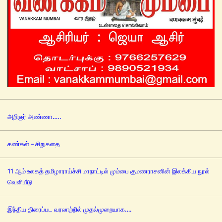
அறிஞர் அண்ணா…..
கண்கள் – சிறுகதை
11 ஆம் உலகத் தமிழாராய்ச்சி மாநாட்டில் மும்பை குமணராசனின் இலக்கிய நூல்
வெளியீடு
இந்திய திரைப்பட வரலாற்றில் முதல்முறையாக….