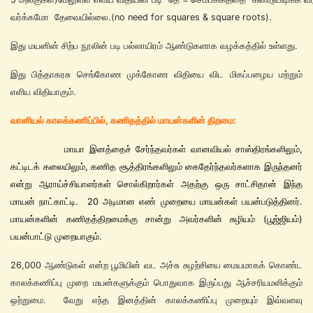
வர்க்கமோ தேவையில்லை.(no need for squares & square roots).
இது மயனின் சிற்ப நூலின் படி பல்லாயிரம் ஆண்டுகளாக வழக்கத்தில் உள்ளது.
இது பித்தாகரசு செங்கோண முக்கோண விதியை விட மிகப்பழைய மற்றும்
எளிய விதியாகும்.
வானியல் காலக்கணிப்பில், கணிதத்தில் மாயன்களின் திறமை:
மாயா இனத்தைச் சேர்ந்த​வர்கள் வானவியல் சாஸ்திரங்களிலும்,
கட்டிடக் கலையிலும், கணித சூத்திரங்களிலும் கைதேர்ந்தவர்களாக இருந்தனர்
என்று ஆராய்ச்சி​யாளர்கள் சொல்கிறார்கள் அதற்கு ஒரு சாட்சிதான் இந்த
மாயன் நாட்காட்டி. 20 அடிமான எண் முறையை மாயன்கள் பயன்படுத்தினர்.
மாயன்களின் கணிதத்திறமைக்கு சான்று அவர்களின் சுழியம் (பூஜ்ஜியம்)
பயன்பாட்டு முறையாகும்.
26,000 ஆண்டுகள் என்ற பூமியின் வட அச்சு சுழற்சியை மையமாகக் கொண்ட
காலக்கணிப்பு முறை மயன்களுக்கும் பொதுவாக இருப்பது ஆச்சரியமளிக்கும்
ஒற்றுமை. வேறு எந்த இனத்தின் காலக்கணிப்பு முறையும் இவ்வளவு