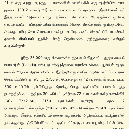
21 ல் ஒரு சுற்று முடிந்தது. மயன்களின் வானியலில் ஒரு சுழற்சியின் கால
முடிவை (2012 டிசம்பர் 21) உலக முடிவாக உலகம் தவறாக புரிந்துகொண்டது}
இந்த உலகம் அழியாவிட்டாலும் நிச்சயம் மிகப்பெரிய ஆபத்துக்கள் பூமிக்கு
ஏற்படக்கூடும். ஏதேனும் புதிய கிரகங்கள் அல்லது விண்கற்கள் சூரியனுடனோ
அல்லது பூமியுடனோ மோதலாம் என்றும் கூறியுள்ளனர். இதைப்பற்றி மாயன்கள்
தங்கள்
சிலம்பலம்
நூலில் மிகத் தெளிவாகக் குறித்துள்ளனர் என்றும்
கூறுகின்றனர்.
இந்த 26,000 வருடக்கணக்கில் தற்சமயம் கிறுவாட்ட துருவ மையம்
போலாரிஸ் (Polaris) என்ற நட்சத்திரத்தினை நோக்கி உள்ளது. பூமியின் துருவ
மையம் "ஆல்பா திரகோனிஸ்" ல் இருந்தபோது எகிப்து பிரமிடு கட்டப்பட்டதாக
சொல்லப்படுகிறது, கி. மு. 2750 ல். மொத்தமுள்ள 12 நட்சத்திரக் கூட்ட வட்ட
360 டிகிரியில் பூமியிலிருந்து நோக்கும்போது சூரியனின் பயணம் ஒரு
நட்சத்திரக் கூட்டத்திற்கு 30 டிகிரி, 1 டிகிரிக்கு 72 வருடங்கள் என்ற கணக்கில்
(30x 72=2160) 2160 வருடங்கள் ஆகிறது. ஆக 12
நட்சத்திரக்கூட்டங்களுக்கு (2160x 12=25920) மொத்தம் 25,920 வருடங்கள்
ஆகிறது. இந்திய தக்சசீல பல்கலைக் கழகத்தில் அழிக்கப்பட்ட தமிழர்களின்
நூல்களுக்கு மத்தியில் மீட்கப்பட்ட சூரிய சித்தாந்தம் என்ற நூல் பூமியின் அச்சு