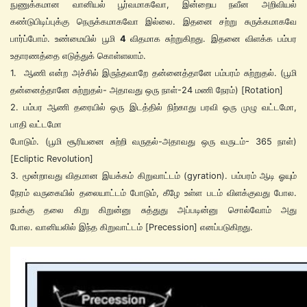
நுணுக்கமான வானியல் பூர்வமாகவோ, இன்றைய நவீன அறிவியல்
கண்டுபிடிப்புக்கு நெருக்கமாகவோ இல்லை. இதனை சற்று சுருக்கமாகவே
பார்ப்போம். உண்மையில் பூமி
4
விதமாக சுற்றுகிறது. இதனை விளக்க பம்பர
உதாரணத்தை எடுத்துக் கொள்ளலாம்.
1. ஆணி என்ற அச்சில் இருந்தவாறே தன்னைத்தானே பம்பரம் சுற்றுதல். (பூமி
தன்னைத்தானே சுற்றுதல்- அதாவது ஒரு நாள்-24 மணி நேரம்) [Rotation]
2. பம்பர ஆணி தரையில் ஒரு இடத்தில் நிற்காது பரவி ஒரு முழு வட்டமோ,
பாதி வட்டமோ
போடும். (பூமி சூரியனை சுற்றி வருதல்-அதாவது ஒரு வருடம்- 365 நாள்)
[Ecliptic Revolution]
3. மூன்றாவது விதமான இயக்கம் கிறுவாட்டம் (gyration). பம்பரம் ஆடி ஓயும்
நேரம் வருகையில் தலையாட்டம் போடும், கீழே உள்ள படம் விளக்குவது போல.
நமக்கு தலை கிறு கிறுன்னு சுத்துது அப்படின்னு சொல்வோம் அது
போல. வானியலில் இந்த கிறுவாட்டம் [Precession] எனப்படுகிறது.