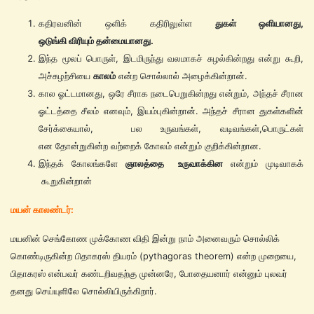
கதிரவனின் ஒளிக் கதிரிலுள்ள
துகள் ஒளியானது,
ஒடுங்கி விரியும் தன்மையானது.
இந்த மூலப் பொருள், இடமிருந்து வலமாகச் சுழல்கின்றது என்று கூறி,
அச்சுழற்சியை
காலம்
என்ற சொல்லால் அழைக்கின்றான்.
கால ஓட்டமானது, ஒரே சீராக நடைபெறுகின்றது என்றும், அந்தச் சீரான
ஓட்டத்தை சீலம் எனவும், இயம்புகின்றான். அந்தச் சீரான துகள்களின்
சேர்க்கையால், பல உருவங்கள், வடிவங்கள்,பொருட்கள்
என தோன்றுகின்ற வற்றைக் கோலம் என்றும் குறிக்கின்றான.
இந்தக் கோலங்களே
ஞாலத்தை உருவாக்கின
என்றும் முடிவாகக்
கூறுகின்றான்
மயன் காலண்டர்:
மயனின்
செங்கோண
முக்கோண
விதி இன்று நாம் அனைவரும் சொல்லிக்
கொண்டிருகின்ற பிதாகரஸ் தியரம் (pythagoras theorem) என்ற முறையை,
பிதாகரஸ் என்பவர் கண்டறிவதற்கு முன்னரே, போதையனார் என்னும் புலவர்
தனது செய்யுளிலே சொல்லியிருக்கிறார்.