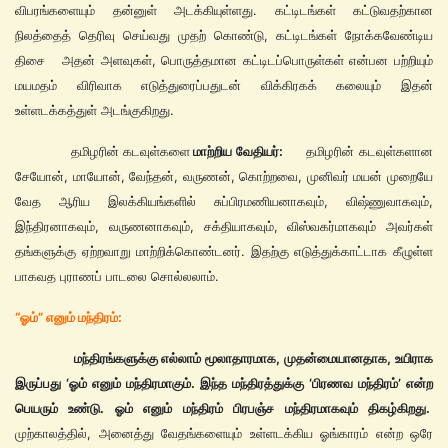
விபரங்களையும் தன்னுள் அடக்கியுள்ளது. கட்டிடங்கள் கட்டுவதற்கான
நிலத்தைத் தெரிவு செய்வது முதற் கொண்டு, கட்டிடங்கள் நோக்கவேண்டிய
திசை அதன் அளவுகள், பொருத்தமான கட்டிடப்பொருள்கள் என்பன பற்றியும்
மயமதம் விரிவாக எடுத்துரைப்பதுடன் விக்கிரகக் கலையும் இதன்
உள்ளடக்கத்துள் அடங்குகிறது.
தமிழரின்
கடவுள்களை
மாற்றிய வேதியர்:
தமிழரின் கடவுள்களான
சேயோன், மாயோன், வேந்தன், வருணன், கொற்றவை, முனிவர் மயன் முறையே
வேத ஆரிய இலக்கியங்களில் சுப்பிரமணியனாகவும், விஷ்ணுவாகவும்,
இந்திரனாகவும், வருணனாகவும், சக்தியாகவும், விஸ்வகர்மாகவும் அவர்கள்
தங்களுக்கு ஏற்றவாறு மாற்றிக்கொண்டனர். இதற்கு எடுத்துக்காட்டாக கீழுள்ள
பாகவத புராணப் பாடலை சொல்லலாம்.
“ஓம்” எனும் மந்திரம்:
மந்திரங்களுக்கு எல்லாம் மூலாதாரமாக, முதன்மையானதாக, உயிராக
இருப்பது ‘ஓம் எனும் மந்திரமாகும். இந்த மந்திரத்துக்கு ‘பிரணவ மந்திரம்’ என்ற
பெயரும் உண்டு. ஓம் எனும் மந்திரம் பிரபஞ்ச மந்திரமாகவும் திகழ்கிறது.
முற்காலத்தில், அனைத்து வேதங்களையும் உள்ளடக்கிய ஓங்காரம் என்ற ஒரே