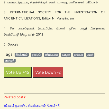
2. பண்டைத்தடயம், சிற்பச்சித்தன் மயன் வரலாறு, மணிவாசகர் பதிப்பகம்,
3. INTERNATIONAL SOCIETY FOR THE INVESTIGATION OF
ANCIENT CIVILIZATIONS, Editor N. Mahalingam
4. சிவ பாலசுப்ரமணி (கடல்ஆய்வு நிபுணர் ஒரிசா பாலு) அவர்களால்
தென்மொழி இதழ் மார்ச் 2012
5. Google
Tags:
இலக்கியம்
ஐந்திறம்
சிற்பக்கலை
தமிழன்
நூல்கள்
மயன்
வானியல்
Vote Up +15
Vote Down -2
Related posts:
நீங்களும் ஐ.ஏ.எஸ் அதிகாரியாகலாம் (தொடர்- 7)