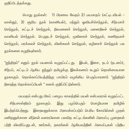
குறிப்பிடத்தக்கது.
பொது
நூல்கள்: 1) பிரணவ வேதம் 2) மயமாதம் (கட்டிடவியல் -
வாஸ்து), 3) சூரிய நூல் (வானியல்), மற்றும் ஓவியச்செந்நூல், சிற்பமாச்
செந்நூல், கட்டிடச் செந்நூல், நிலமனைச் செந்நூல், மனைநிலச் செந்நூல்,
வானியல் செந்நூல். பெருநடச் செந்நூல், மூலிகைச் செந்நூல், கணிதமாச்
செந்நூல், மரக்கலச் செந்நூல், விண்கலச் செந்நூல், ஏழிசைச் செந்நூல் பல
நூல்களை எழுதியுள்ளார்.
"ஐந்திறம்" எனும் நூல் மயனால் எழுதப்பட்டது. இயல், இசை, நடம் (நடனம்),
சிற்பம், கட்டிடம் ஆகிய ஐந்தும் தமிழுக்கு இலக்கணம் கூறும் தொன்மையான
நூலாகும். தொல்காப்பியத்திற்கு பாயிரம் வழங்கிய பெரும்பாரனார் “ஐந்திறம்
நிறைந்த தொல்காப்பியன் " எனக் குறிப்பிட்டுள்ளார்.
மயமதம் என்பது மிகப் பழைய காலத்தில் மயன் என்பவரால் எழுதப்பட்ட
சிற்பசாஸ்திரம் நூலாகும். இது பழம்பெரும் மொழியான தமிழில்
இயற்றப்பெற்றது. இறைவனுக்காக அமைக்கப்படும் பெரிய கோயில்கள் முதல்
மனிதனுக்கான வீடுகள் வரையிலான பலவித கட்டிடங்களின் அமைப்பு முறைகள்
பற்றி விவரிப்பதுடன், ஊர்கள், நகரங்கள் ஆகியவற்றின் அமைப்புகள் பற்றிய