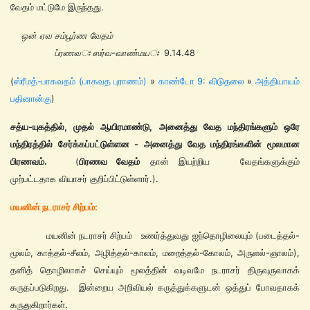
வேதம் மட்டுமே இருந்தது.
ஒன் ஏவ சம்பூர்ண வேதம்
ப்ரணவঃ ஸர்வ-வாண்மயঃ
9.14.48
(
ஸ்ரீமத்-பாகவதம் (பாகவத புராணம்)
»
காண்டோ 9: விடுதலை
»
அத்தியாயம்
பதினான்கு
)
சத்ய-யுகத்தில், முதல் ஆயிரமாண்டு, அனைத்து வேத மந்திரங்களும் ஒரே
மந்திரத்தில் சேர்க்கப்பட்டுள்ளன - அனைத்து வேத மந்திரங்களின் மூலமான
பிரணவம்.
(
பிரணவ வேதம்
தான் இயற்றிய வேதங்களுக்கும்
முற்பட்டதாக வியாசர் குறிப்பிட்டுள்ளார்.).
மயனின் நடராச
ர்
சிற்பம்:
மயனின் நடராசர் சிற்பம் உணர்த்துவது ஐந்தொழிலையும் (படைத்தல்-
மூலம், காத்தல்-சீலம், அழித்தல்-காலம், மறைத்தல்-கோலம், அருளல்-ஞாலம்),
தனித் தொழிலாகச் செய்யும் மூலத்தின் வடிவமே நடராசர் திருவுருவாகக்
கருதப்படுகிறது. இன்றைய அறிவியல் கருத்துக்களுடன் ஒத்துப் போவதாகக்
கருதுகிறார்கள்.