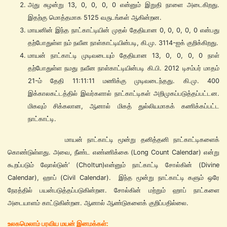
அது சுழன்று 13, 0, 0, 0, 0 என்னும் இறுதி நாளை அடைகிறது.
இதற்கு மொத்தமாக 5125 வருடங்கள் ஆகின்றன.
மாயனின் இந்த நாட்காட்டியின் முதல் தேதியான 0, 0, 0, 0, 0 என்பது
தற்போதுள்ள நம் நவீன நாள்காட்டியின்படி, கி.மு. 3114-ஐக் குறிக்கிறது.
மாயன் நாட்காட்டி முடிவடையும் தேதியான 13, 0, 0, 0, 0 நாள்
தற்போதுள்ள நமது நவீன நாள்காட்டியின்படி கி.பி. 2012 டிசம்பர் மாதம்
21-ம் தேதி 11:11:11 மணிக்கு முடிவடைந்தது. கி.மு. 400
இக்காலகட்டத்தில் இவர்களால் நாட்காட்டிகள் அறிமுகப்படுத்தப்பட்டன.
மிகவும் சிக்கலான, ஆனால் மிகத் துல்லியமாகக் கணிக்கப்பட்ட
நாட்காட்டி.
மாயன் நாட்காட்டி மூன்று தனித்தனி நாட்காட்டிகளைக்
கொண்டுள்ளது. அவை, நீண்ட எண்ணிக்கை (Long Count Calendar) என்று
கூறப்படும் ஷோல்டுன்’ (Choltun)என்னும் நாட்காட்டி சோல்கின் (Divine
Calendar), ஹாப் (Civil Calendar). இந்த மூன்று நாட்காட்டி களும் ஒரே
நேரத்தில் பயன்படுத்தப்படுகின்றன. சோல்கின் மற்றும் ஹாப் நாட்களை
அடையாளம் காட்டுகின்றன. ஆனால் ஆண்டுகளைக் குறிப்பதில்லை.
உலகமெலாம் பரவிய மயன் இனமக்கள்: