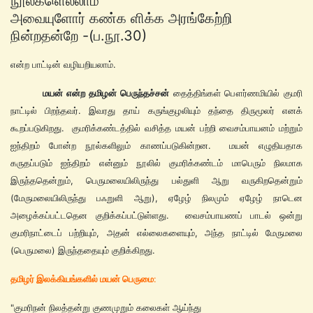
நூல்களெல்லாம்
அவையுளோர் கண்க ளிக்க அரங்கேற்றி
நின்றதன்றே -(ப.நூ.30)
என்ற பாட்டின் வழியறியலாம்.
மயன்
என்ற
தமிழன்
பெருந்தச்சன்
தைத்திங்கள் பௌர்ணமியில் குமரி
நாட்டில் பிறந்தவர். இவரது தாய் கருங்குழலியும் தந்தை திருமூலர் எனக்
கூறப்படுகிறது. குமரிக்கண்டத்தில் வசித்த மயன் பற்றி வைசம்பாயனம் மற்றும்
ஐந்திறம் போன்ற நூல்களிலும் காணப்படுகின்றன. மயன் எழுதியதாக
கருதப்படும் ஐந்திறம் என்னும் நூலில் குமரிக்கண்டம் மாபெரும் நிலமாக
இருந்ததென்றும், பெருமலையிலிருந்து பல்துளி ஆறு வருகிறதென்றும்
(மேருமலையிலிருந்து பஃறுளி ஆறு), ஏழேழ் நிலமும் ஏழேழ் நாடென
அழைக்கப்பட்டதென குறிக்கப்பட்டுள்ளது. வைசம்பாயணப் பாடல் ஒன்று
குமரிநாட்டைப் பற்றியும், அதன் எல்லைகளையும், அந்த நாட்டில் மேருமலை
(பெருமலை) இருந்ததையும் குறிக்கிறது.
தமிழர் இலக்கியங்களில் மயன் பெருமை
:
"குமரிநன் நிலத்தன்று குணமுறும் கலைகள் ஆய்ந்து