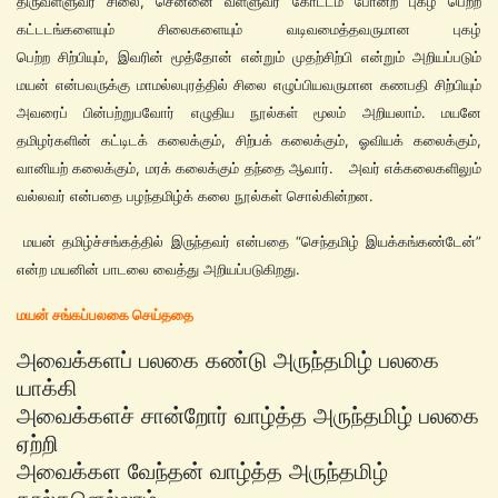
திருவள்ளுவர் சிலை, சென்னை வள்ளுவர் கோட்டம் போன்ற புகழ் பெற்ற
கட்டடங்களையும் சிலைகளையும் வடிவமைத்தவருமான புகழ்
பெற்ற சிற்பியும், இவரின் மூத்தோன் என்றும் முதற்சிற்பி என்றும் அறியப்படும்
மயன் என்பவருக்கு மாமல்லபுரத்தில் சிலை எழுப்பியவருமான கணபதி சிற்பியும்
அவரைப் பின்பற்றுபவோர் எழுதிய நூல்கள் மூலம் அறியலாம். மயனே
தமிழர்களின் கட்டிடக் கலைக்கும், சிற்பக் கலைக்கும், ஓவியக் கலைக்கும்,
வானியற் கலைக்கும், மரக் கலைக்கும் தந்தை ஆவார். அவர் எக்கலைகளிலும்
வல்லவர் என்பதை பழந்தமிழ்க் கலை நூல்கள் சொல்கின்றன.
மயன் தமிழ்ச்சங்கத்தில் இருந்தவர் என்பதை “செந்தமிழ் இயக்கங்கண்டேன்”
என்ற மயனின் பாடலை வைத்து அறியப்படுகிறது.
மயன் சங்கப்பலகை செய்ததை
அவைக்களப் பலகை கண்டு அருந்தமிழ் பலகை
யாக்கி
அவைக்களச் சான்றோர் வாழ்த்த அருந்தமிழ் பலகை
ஏற்றி
அவைக்கள வேந்தன் வாழ்த்த அருந்தமிழ்