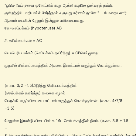
"ஓடும் நீளம் தனை ஒரேஎட்டுக் கூறு ஆக்கி கூறிலே ஒன்றைத் தள்ளி
குன்றத்தில் பாதியாய்ச் சேர்த்தால் வருவது கர்ணம் தானே." - போதையனார்
ஆனால் மயனின் தேற்றம் இன்னும் எளிமையானது.
தே=செம்பக்கம் (hypotenuse) AB
சி =சின்னபக்கம் = AC
பெ=பெரிய பக்கம் (செம்பக்கம் தவிர்த்து) = CBசெய்முறை:
முதலில் சின்னப்பக்கத்தின் அலகை இரண்டால் வகுத்துக் கொள்ளுங்கள்.
(எ.கா. 3/2 =1.5)அடுத்து பெரியப்பக்கத்தின்
(செம்பக்கம் தவிர்த்து) அலகை ஏழால்
பெருக்கி வரும்விடையை எட்டால் வகுத்துக் கொள்ளுங்கள். (எ.கா. 4*7/8
=3.5)
மேலுள்ள இரண்டு விடையின் கூட்டே செம்பக்கத்தின் நீளம். (எ.கா. 3.5 + 1.5
=
5 அலகுகள்)மேலுள்ள எளிய விதியின் படி "தே = செம்பக்கத்தை" கண்டுபிடிக்க 