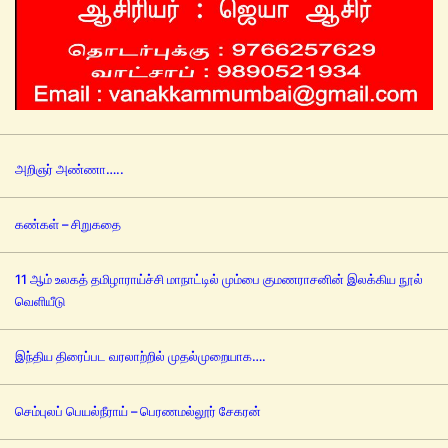
அறிஞர் அண்ணா…..
கண்கள் – சிறுகதை
11 ஆம் உலகத் தமிழாராய்ச்சி மாநாட்டில் மும்பை குமணராசனின் இலக்கிய நூல்
வெளியீடு
இந்திய திரைப்பட வரலாற்றில் முதல்முறையாக….
செம்புலப் பெயல்நீராய் – பெரணமல்லூர் சேகரன்