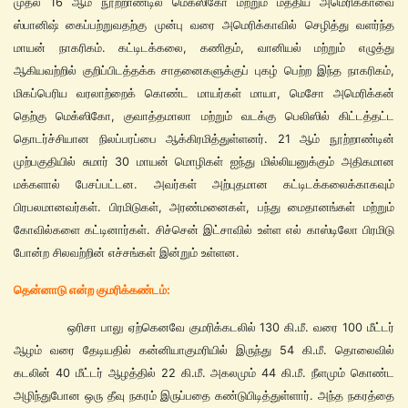
முதல் 16 ஆம் நூற்றாண்டில் மெக்ஸிகோ மற்றும் மத்திய அமெரிக்காவை
ஸ்பானிஷ் கைப்பற்றுவதற்கு முன்பு வரை அமெரிக்காவில் செழித்து வளர்ந்த
மாயன் நாகரிகம். கட்டிடக்கலை, கணிதம், வானியல் மற்றும் எழுத்து
ஆகியவற்றில் குறிப்பிடத்தக்க சாதனைகளுக்குப் புகழ் பெற்ற இந்த நாகரிகம்,
மிகப்பெரிய வரலாற்றைக் கொண்ட மாயர்கள் மாயா, மெசோ அமெரிக்கன்
தெற்கு மெக்ஸிகோ, குவாத்தமாலா மற்றும் வடக்கு பெலிஸில் கிட்டத்தட்ட
தொடர்ச்சியான நிலப்பரப்பை ஆக்கிரமித்துள்ளனர். 21 ஆம் நூற்றாண்டின்
முற்பகுதியில் சுமார் 30 மாயன் மொழிகள் ஐந்து மில்லியனுக்கும் அதிகமான
மக்களால் பேசப்பட்டன. அவர்கள் அற்புதமான கட்டிடக்கலைக்காகவும்
பிரபலமானவர்கள். பிரமிடுகள், அரண்மனைகள், பந்து மைதானங்கள் மற்றும்
கோவில்களை கட்டினார்கள். சிச்சென் இட்சாவில் உள்ள எல் காஸ்டிலோ பிரமிடு
போன்ற சிலவற்றின் எச்சங்கள் இன்றும் உள்ளன.
தென்னாடு என்ற குமரிக்கண்டம்:
ஒரிசா பாலு ஏற்கெனவே குமரிக்கடலில் 130 கி.மீ. வரை 100 மீட்டர்
ஆழம் வரை தேடியதில் கன்னியாகுமரியில் இருந்து 54 கி.மீ. தொலைவில்
கடலின் 40 மீட்டர் ஆழத்தில் 22 கி.மீ. அகலமும் 44 கி.மீ. நீளமும் கொண்ட
அழிந்துபோன ஒரு தீவு நகரம் இருப்பதை கண்டுபிடித்துள்ளார். அந்த நகரத்தை