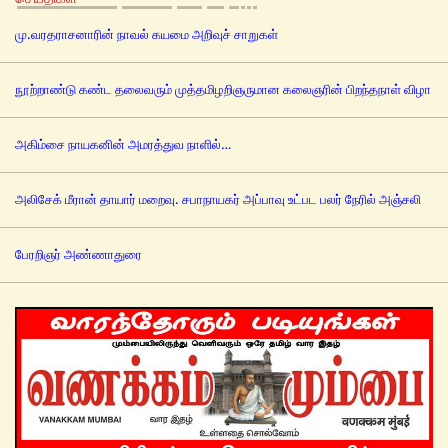
மு.வரதராசனாரின் நாவல் கயமை அறிவுச் சாறுகள்
நூற்றாண்டு கண்ட தலைவரும் முத்தமிழறிஞருமான கலைஞரின் பிறந்தநாள் விழா
அகிம்சை நாயகனின் அமரத்துவ நாளில்…
அலிசேக் மீரான் தாயார் மறைவு. சபாநாயகர் அப்பாவு உட்பட பலர் நேரில் அஞ்சலி
பேரறிஞர் அண்ணாதுரை