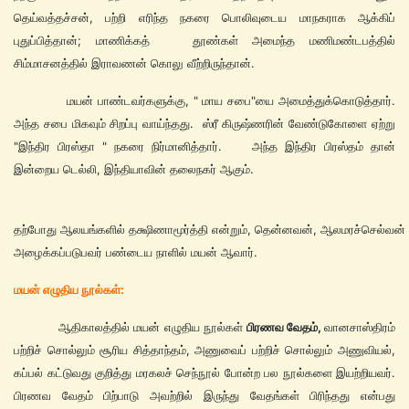
தெய்வத்தச்சன், பற்றி எரிந்த நகரை பொலிவுடைய மாநகராக ஆக்கிப்
புதுப்பித்தான்; மாணிக்கத் தூண்கள் அமைந்த மணிமண்டபத்தில்
சிம்மாசனத்தில் இராவணன் கொலு வீற்றிருந்தான்.
மயன் பாண்டவர்களுக்கு, " மாய சபை"யை அமைத்துக்கொடுத்தார்.
அந்த சபை மிகவும் சிறப்பு வாய்ந்தது. ஸ்ரீ கிருஷ்ணரின் வேண்டுகோளை ஏற்று
"இந்திர பிரஸ்தா " நகரை நிர்மானித்தார். அந்த இந்திர பிரஸ்தம் தான்
இன்றைய டெல்லி, இந்தியாவின் தலைநகர் ஆகும்.
தற்போது ஆலயங்களில் தக்ஷிணாமூர்த்தி என்றும், தென்னவன், ஆலமரச்செல்வன் 
அழைக்கப்படுபவர் பண்டைய நாளில் மயன் ஆவார்.
மயன் எழுதிய நூல்கள்:
ஆதிகாலத்தில் மயன் எழுதிய நூல்கள்
பிரணவ வேதம்,
வானசாஸ்திரம்
பற்றிச் சொல்லும் சூரிய சித்தாந்தம், அணுவைப் பற்றிச் சொல்லும் அணுவியல்,
கப்பல் கட்டுவது குறித்து மரகலச் செந்நூல் போன்ற பல நூல்களை இயற்றியவர்.
பிரணவ வேதம் பிற்பாடு அவற்றில் இருந்து வேதங்கள் பிரிந்தது என்பது