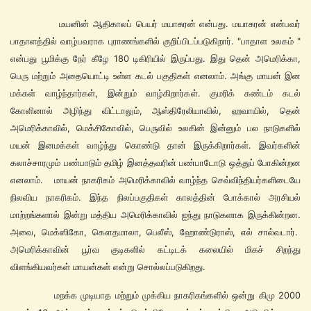
மயனின் ஆதிகாலப் பெயர் மயாசுரன் என்பது. மயாசுரன் என்பவர்
பாதாளத்தில் வாழ்பவராக புராணங்களில் குறிப்பிடப்படுகிறார். "பாதாள உலகம் "
என்பது பூமிக்கு நேர் கீழே 180 டிகிரியில் இருப்பது. இது தென் அமெரிக்கா,
பெரு மற்றும் அதையொட்டி உள்ள கடல் பகுதிகள் எனலாம். அங்கு மாயன் இன
மக்கள் வாழ்ந்தார்கள், இன்றும் வாழ்கிறார்கள். குமரிக் கண்டம் கடல்
கோளினால் அழிந்து விட்டாலும், ஆஸ்திரேலியாவில், ஹவாயில், தென்
அமெரிக்காவில், மெக்சிகோவில், பெருவில் உலகின் இன்னும் பல நாடுகளில்
மயன் இனமக்கள் வாழ்ந்து கொண்டு தான் இருக்கிறார்கள். இவர்களின்
கலாச்சாரமும் பண்பாடும் தமிழ் இனத்தவரின் பண்பாடோடு ஒத்துப் போகின்றன
எனலாம்.
மாயன் நாகரிகம் அமெரிக்காவில் வாழ்ந்த செவ்விந்தியர்களிடையே
நிலவிய நாகரிகம். இந்த நிலப்பகுதிகள் காலத்தின் போக்கால் அரசியல்
மாற்றங்களால் இன்று மத்திய அமெரிக்காவில் ஐந்து நாடுகளாக இருக்கின்றன.
அவை, மெக்ஸிகோ, கௌதமாலா, பெலீஸ், ஹோண்டுராஸ், எல் சால்வடார்.
அமெரிக்காவின் பூர்வ குடிகளில் கட்டிடக் கலையில் மிகச் சிறந்து
விளங்கியவர்கள் மாயன்கள் என்று சொல்லப்படுகிறது.
மறக்க முடியாத மற்றும் முக்கிய நாகரிகங்களில் ஒன்று கிமு 2000