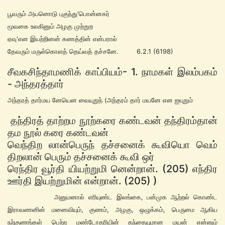
பூவரும் அயனொடு புகுந்து'பொன்னகர்
மூவகை உலகினும் அழகு முற்றுற
ஏவு'என இயற்றினன் கணத்தின் என்பரால்
தேவரும் மருள்கொளத் தெய்வத் தச்சனே. 6.2.1 (6198)
சீவகசிந்தாமணிக் காப்பியம்- 1. நாமகள் இலம்பகம்
- அந்தரத்தார்
அந்தரத் தார்மய னேயென வையுறுந் (அந்தரம் தார் மயனே என ஐயுறும்
தந்திரத் தாற்றம நூற்கரை கண்டவன் தந்திரம்தான்
தம நூல் கரை கண்டவன்
வெந்திற லான்பெருந் தச்சனைக் கூவியொ வெம்
திறலான் பெரும் தச்சனைக் கூவி ஒர்
ரெந்திர வூர்தி யியற்றுமி னென்றான். (205) எந்திர
ஊர்தி இயற்றுமின் என்றான். (205) )
அனுமனால் எரியுண்ட இலங்கை, பன்முக ஆற்றல் கொண்ட
இராவணனின் மனைவியும், குணம், அழகு, ஒழுக்கம், பெருமை ஆகிய
நற்குணங்கள் பெற்ற மண்டோதரியின் தந்தையுமான மயன் என்னும்