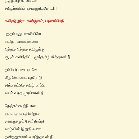
முத்தமிழ் காவலனே
தமிழர்களின் உதயசூரியனே…!!!
கவிஞர் இரா. சண்முகம், பரணம்பேடு.
புத்தம் புது பாணியிலே
கவிதா பரணங்களை
நித்தம் நித்தம் தமிழுக்கு
சூடிக் களித்திட்ட முத்தமிழ் வித்தகன் நீ்.
தம்பியர் படையுடனே
வீரு கொண்ட பற்றோடு
திக்கெட்டும் தமிழ் பரப்பி
வலம் வந்த முரசொலி நீ.
நெஞ்சுக்கு நீதி என
தள்ளாத வயதினிலும்
கொஞ்சமும் சோர்வின்றி
வாழ்வின் இறுதி வரை
தனித்துவமாய் வாழ்ந்தவன் நீ.