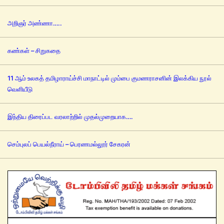
அறிஞர் அண்ணா…..
கண்கள் – சிறுகதை
11 ஆம் உலகத் தமிழாராய்ச்சி மாநாட்டில் மும்பை குமணராசனின் இலக்கிய நூல்
வெளியீடு
இந்திய திரைப்பட வரலாற்றில் முதல்முறையாக….
செம்புலப் பெயல்நீராய் – பெரணமல்லூர் சேகரன்