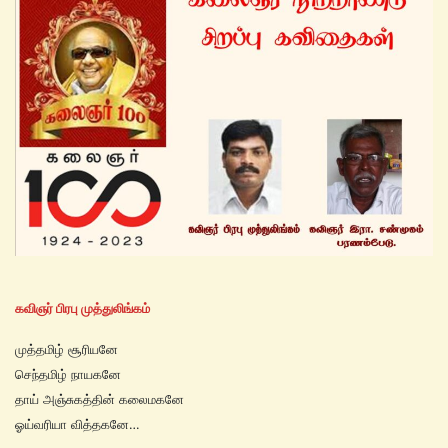
கவிஞர் பிரபு முத்துலிங்கம்
முத்தமிழ் சூரியனே
செந்தமிழ் நாயகனே
தாய் அஞ்சுகத்தின் கலைமகனே
ஓய்வரியா வித்தகனே…