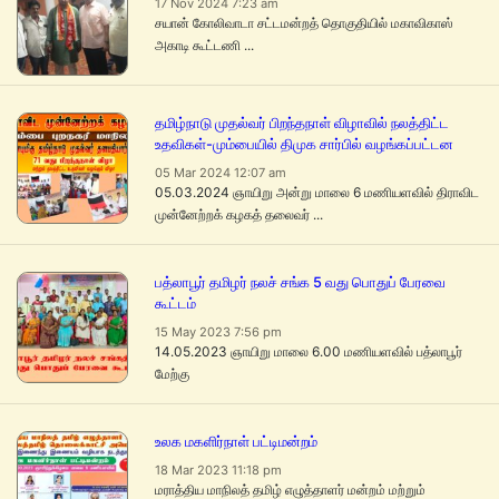
17 Nov 2024 7:23 am
சயான் கோலிவாடா சட்டமன்றத் தொகுதியில் மகாவிகாஸ்
அகாடி கூட்டணி ...
தமிழ்நாடு முதல்வர் பிறந்தநாள் விழாவில் நலத்திட்ட
உதவிகள்-மும்பையில் திமுக சார்பில் வழங்கப்பட்டன
05 Mar 2024 12:07 am
05.03.2024 ஞாயிறு அன்று மாலை 6 மணியளவில் திராவிட
முன்னேற்றக் கழகத் தலைவர் ...
பத்லாபூர் தமிழர் நலச் சங்க 5 வது பொதுப் பேரவை
கூட்டம்
15 May 2023 7:56 pm
14.05.2023 ஞாயிறு மாலை 6.00 மணியளவில் பத்லாபூர்
மேற்கு
உலக மகளிர்நாள் பட்டிமன்றம்
18 Mar 2023 11:18 pm
மராத்திய மாநிலத் தமிழ் எழுத்தாளர் மன்றம் மற்றும்