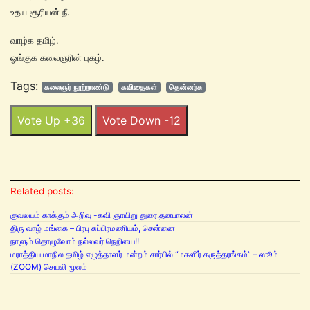
உதய சூரியன் நீ.
வாழ்க தமிழ்.
ஓங்குக கலைஞரின் புகழ்.
Tags:
கலைஞர் நூற்றாண்டு
கவிதைகள்
தென்னர்சு
Vote Up +36
Vote Down -12
Related posts:
குவலயம் காக்கும் அறிவு -கவி ஞாயிறு துரை.தனபாலன்
திரு வாழ் மங்கை – பிரபு சுப்பிரமணியம், சென்னை
நாளும் தொழுவோம் நல்லவர் நெறியை!!
மராத்திய மாநில தமிழ் எழுத்தாளர் மன்றம் சார்பில் “மகளிர் கருத்தரங்கம்” – ஸூம்
(ZOOM) செயலி மூலம்