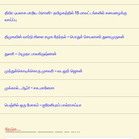
தீவிர புயலாக மாறிய அசானி- தமிழகத்தில் 15 மாவட்டங்களில் கனமழைக்கு
வாய்ப்பு
திமுகவின் வார்டு கிளை கழக தேர்தல் – பொதுச் செயலாளர் துரைமுருகன்
துளசி – அமுதா பாலகிருஷ்ணன்
முத்துக்கொடிக்கொரு முகவரி – வடலூர் ஜெகன்
முக்கால்…ஆம்! – சக.மானேசா
பெஞ்சில் ஒரு மோகம் – ஐரேனிபுரம் பால்ராசய்யா
தேடுக…