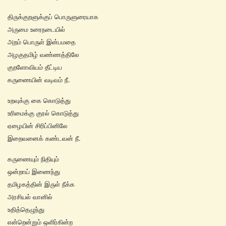
திருக்குறளுக்குப் பொருளுரையாக
அருமை உரைநடையில்
அறம் பொருள் இன்பமதை
அழகுதமிழ் வண்ணத்திலே
குறளோவியம் தீட்டிய
கருணையின் வடிவம் நீ.
உறவுக்கு கை கொடுத்து
உரிமைக்கு குரல் கொடுத்து
ஏழையின் சிரிப்பினிலே
இறைவனைக் கண்டவன் நீ.
கருணையும் நிதியும்
ஒன்றாய் இணைந்து
தமிழகத்தின் இருள் நீக்க
அரசியல் வானில்
உதித்தெழுந்து
என்றென்றும் ஒளிர்கின்ற