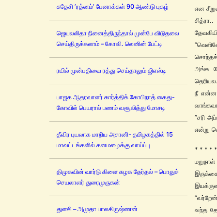
சுதேசி ’ரத்னம்’ பேனாக்கள் 90 ஆண்டு புகழ்
என சீறு
சித்ரா.
தேவகியி
ஜெயலலிதா நினைத்திருந்தால் முன்பே விடுதலை
செய்திருக்கலாம் – கோவி. லெனின் பேட்டி
”வெளிவேச
சொந்தக
அங்க வ
ரயில் முன்பதிவை ரத்து செய்தாலும் ஜிஎஸ்டி
தெரியல
நீ என்ன
பாஜக ஆதரவாளர் கார்த்திக் கோபிநாத் கைது-
வாங்கவா
கோவில் பெயரால் பணம் வசூலித்து மோசடி
”சரி அப்
என்று ச
தீவிர புயலாக மாறிய அசானி- தமிழகத்தில் 15
மாவட்டங்களில் கனமழைக்கு வாய்ப்பு
* * * * *
மறுநாள்
திமுகவின் வார்டு கிளை கழக தேர்தல் – பொதுச்
இருக்கை
செயலாளர் துரைமுருகன்
இயக்குன
”வர்றேன
துளசி – அமுதா பாலகிருஷ்ணன்
வந்த தே