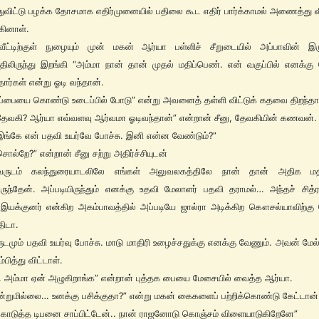
விட்டு பழக்க தோசமாக எதிர்முனையில் பதிலை கூட எதிர் பார்க்காமல் அணைத்து வி
்கினாள்.
ீட்டிற்குள் நுழையும் முன் மகன் ஆர்யா பள்ளிச் சீறுடையில் அப்பாவின் இரு
ிலிருந்து இறங்கி “அம்மா நான் தான் முதல் மதிப்பெண். என் வகுப்பில் எனக்க
ார்கள் என்று ஓடி வந்தான்.
்பையை கொண்டு உடைப்பில் போடு” என்று அவனைத் தள்ளி விட்டுக் கதவை திறந்தா
ேவகி? ஆர்யா எவ்வளவு ஆர்வமா ஓடிவந்தான்” என்றான் சீனு, தேவகியின் கணவன்.
ங்கே என் பதவி உயர்வே போச்சு. இனி என்ன வேண்டும்?”
ொல்றே?” என்றான் சீனு சற்று அதிர்ச்சியுடன்
ருடம் கலந்துரையாடலிலே எங்கள் அலுவலகத்திலே நான் தான் அதிக மத
ிருந்தேன். அப்படியிருந்தும் எனக்கு உதவி மேலாளர் பதவி தராமல்… அந்தச் சித்
 இயக்குனர் என்கிற அகம்பாவத்தில் அப்படியே ஜால்ரா அடிக்கிற கௌசல்யாவிற்கு 
ிடா.
ுடமும் பதவி உயர்வு போச்சு. மாடு மாதிரி உழைச்சதுக்கு எனக்கு வேணும். அவன் மேல் 
பித்து விட்டாள்.
 அம்மா ஏன் அழுகிறாங்க” என்றான் புத்தக பையை மேசையில் வைத்த ஆர்யா.
்றுமில்லை… உனக்கு பசிக்குதா?” என்று மகன் கைகளைப் பற்றிக்கொண்டு கேட்டான்.
ொடுத்த டிபனை சாப்பிட்டேன்.. நான் ராஜனோடு கொஞ்சம் விளையாடுகிறேனே”