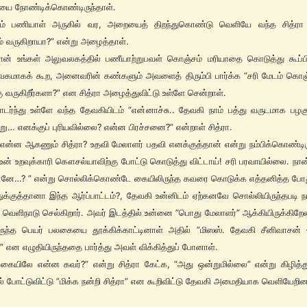
யை நோண்டிக்கொண்டிருந்தாள்.
பவும் பணியாள் அருகில் வர, அறையைத் திறந்துகொண்டு வெளியே வந்த சித்ரா
 வருகிறாயா?” என்று அழைத்தாள்.
ான் உங்கள் அலுவலகத்தில் பணீயாற்றுபவள் கொஞ்சம் மரியாதை கொடுத்து கூப்பி
ேகமாகக் கூற, அனைவரின் கண்களும் அவளைத் திரும்பி பார்க்க “சரி மேடம் கொஞ
 வருகிறீர்களா?” என சித்ரா அழைத்துவிட்டு உள்ளே சென்றாள்.
டர்ந்து உள்ளே வந்த தேவகியிடம் “என்னாச்சு.. தேவகி நாம் பத்து வருடமாக பழக
்று… எனக்குப் புரியவில்லை? என்ன பிரச்சனை?” என்றாள் சித்ரா.
 என்ன ஆகணும் சித்ரா? உதவி மேலாளர் பதவி எனக்குத்தான் என்று நம்பிக்கொண்டிர
ன் உறவுக்காரி கௌசல்யாவிற்கு போட்டு கொடுத்து விட்டாய்! சரி பரவாயில்லை. நான
னே…? ” என்று சொல்லிக்கொண்டே கையிலிருந்த கவரை கொடுக்க எத்தனித்த போ
ுக்குத்தானா இந்த ஆர்ப்பாட்டம்?, தேவகி உன்னிடம் ஏற்கனவே சொல்லியிருந்தபடி 
 வெளிநாடு செல்கிறார். அவர் இடத்தில் உன்னை ”பொது மேலாளர்” ஆக்கியிருக்கிறேன
ிருந்த பெயர் பலகையை தூக்கிக்காட்டினாள் அதில் ”மிஸஸ். தேவகி சீனிவாசன்
” என எழுதியிருந்ததை பார்த்து அவள் விக்கித்துப் போனாள்.
கையிலே என்ன கவர்?” என்று சித்ரா கேட்க, “அது ஒன்றுமில்லை” என்று கிழித்த
் போட்டுவிட்டு ”மிக்க நன்றி சித்ரா” என கூறிவிட்டு தேவகி அமைதியாக வெளியேறின