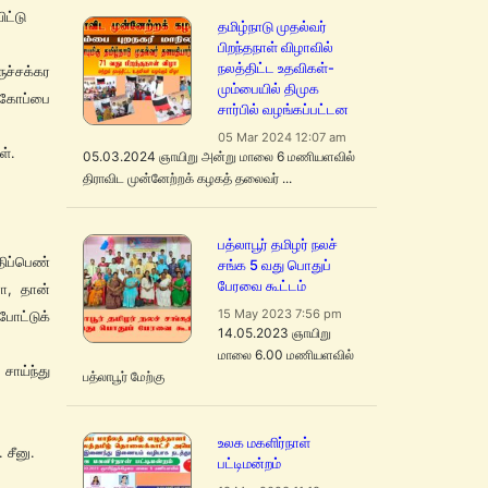
ட்டு
தமிழ்நாடு முதல்வர்
பிறந்தநாள் விழாவில்
நலத்திட்ட உதவிகள்-
ச்சக்கர
மும்பையில் திமுக
ு கோப்பை
சார்பில் வழங்கப்பட்டன
05 Mar 2024 12:07 am
ள்.
05.03.2024 ஞாயிறு அன்று மாலை 6 மணியளவில்
திராவிட முன்னேற்றக் கழகத் தலைவர் ...
பத்லாபூர் தமிழர் நலச்
ிப்பெண்
சங்க 5 வது பொதுப்
பேரவை கூட்டம்
ரா, தான்
15 May 2023 7:56 pm
போட்டுக்
14.05.2023 ஞாயிறு
மாலை 6.00 மணியளவில்
சாய்ந்து
பத்லாபூர் மேற்கு
உலக மகளிர்நாள்
 சீனு.
பட்டிமன்றம்