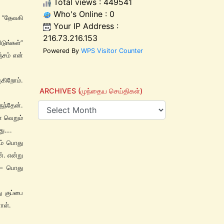
Total views : 449541
Who's Online : 0
 “தேவகி
Your IP Address :
216.73.216.153
டுங்கள்”
Powered By
WPS Visitor Counter
்சம் என்
ுகிறோம்.
ARCHIVES (முந்தைய செய்திகள்)
ுந்தேன்.
் வெறும்
து….
நம் பொது
். என்று
 – பொது
ு குப்பை
ாள்.