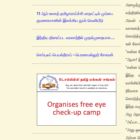
அழைத்து
வந்திறங
11 ஆம் உலகத் தமிழாராய்ச்சி மாநாட்டில் மும்பை
குமணராசனின் இலக்கிய நூல் வெளியீடு
அவள் வ
வாகனத்த
கொடுத்த
இந்திய திரைப்பட வரலாற்றில் முதல்முறையாக….
உன் கோப
”என்ன த
செம்புலப் பெயல்நீராய் – பெரணமல்லூர் சேகரன்
”ஆமா! இ
”என்ன ச
இந்த வ
வாங்கிய
நிர்வாக
கொடுத்த
இந்த வர
அழ ஆரம்
”அப்பா…
”அது ஒன
அம்மா க