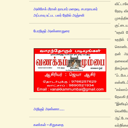
விட்டா
அலிசேக் மீரான் தாயார் மறைவு. சபாநாயகர்
நேரடி வ
அப்பாவு உட்பட பலர் நேரில் அஞ்சலி
முகத்த
குட்டைய
பேரறிஞர் அண்ணாதுரை
”உதவி 
உதறிக்
கொண்டா
தன் அற
தலைவலி
நிகழ்வு
”ம்..மே
என்னிட
”எல்லாம
தேவகி நீ
”இனியு
அறிஞர் அண்ணா…..
வெளியே 
ஆட்டோவ
கண்கள் – சிறுகதை
வர்றீங