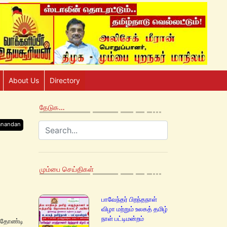
About Us
Directory
தேடுக…
anandan
மும்பை செய்திகள்
பாவேந்தர் பிறந்தநாள்
விழா மற்றும் உலகத் தமிழ்
நாள் பட்டிமன்றம்
 தோண்டி