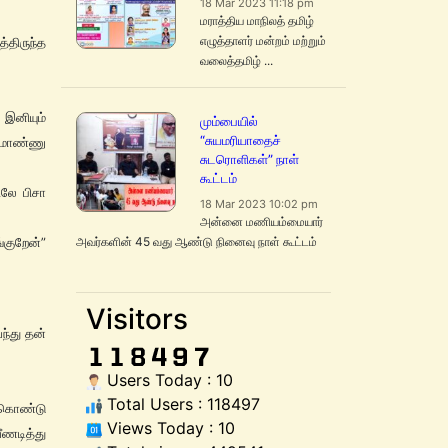
18 Mar 2023 11:18 pm
மராத்திய மாநிலத் தமிழ்
எழுத்தாளர் மன்றம் மற்றும்
்திருந்த
வலைத்தமிழ் ...
இனியும்
மும்பையில்
“சுயமரியாதைச்
ிமாண்ணு
சுடரொளிகள்” நாள்
கூட்டம்
ிலே பிசா
18 Mar 2023 10:02 pm
அன்னை மணியம்மையார்
அவர்களின் 45 வது ஆண்டு நினைவு நாள் கூட்டம்
ங்குறேன்”
Visitors
ந்து தன்
Users Today : 10
Total Users : 118497
க்கொண்டு
Views Today : 10
ீணடித்து