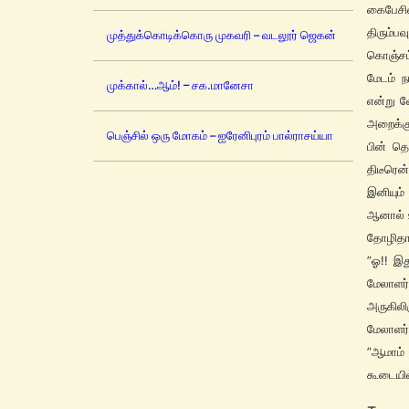
கைபேசி
திரும்
முத்துக்கொடிக்கொரு முகவரி – வடலூர் ஜெகன்
கொஞ்சம்
மேடம் ந
முக்கால்…ஆம்! – சக.மானேசா
என்று வ
அறைக்கு
பெஞ்சில் ஒரு மோகம் – ஐரேனிபுரம் பால்ராசய்யா
பின் தொ
திடீரென
இனியும்
ஆனால் உ
தோழிதா
”ஓ!! இத
மேலாளர்
அருகில
மேலாளர்
”ஆமாம் 
கூடையில