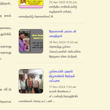
25 Apr 2025 9:35 pm
த்தாள்.
மராத்திய மாநிலத் தமிழ்
எழுத்தாளர் மன்றம்,
்த கைக்
வலைத்தமிழ் தொலைக்காட்சி
ன தலையை
தேவராசன் புலமாடன்
ூக்கிக்
மறைந்தார்
18 Nov 2024 12:33 am
 ஏதாவது
அனைத்து மும்பை
அமைப்புகளின் அன்புமிக்க
 ஏதாவது
தோழமை விடைபெற்றார்
்.
மும்பையில் புறநகர்
திமுகவினர் தேர்தல்
பரப்புரை
17 Nov 2024 7:23 am
 விட்டு
சயான் கோலிவாடா
சட்டமன்றத் தொகுதியில்
மகாவிகாஸ் அகாடி கூட்டணி ...
 அவரசமா