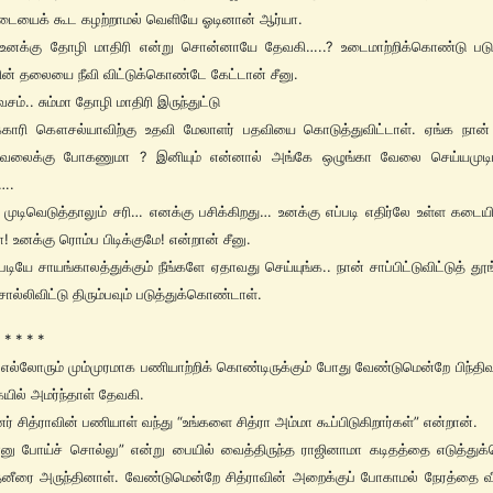
டையைக் கூட கழற்றாமல் வெளியே ஓடினான் ஆர்யா.
. உனக்கு தோழி மாதிரி என்று சொன்னாயே தேவகி…..? உடைமாற்றிக்கொண்டு படுத
ன் தலையை நீவி விட்டுக்கொண்டே கேட்டான் சீனு.
ம்.. சும்மா தோழி மாதிரி இருந்துட்டு
்காரி கௌசல்யாவிற்கு உதவி மேலாளர் பதவியை கொடுத்துவிட்டாள். ஏங்க நான் 
ேலைக்கு போகணுமா ? இனியும் என்னால் அங்கே ஒழுங்கா வேலை செய்யமுட
….
 முடிவெடுத்தாலும் சரி… எனக்கு பசிக்கிறது… உனக்கு எப்படி எதிர்லே உள்ள கடைய
! உனக்கு ரொம்ப பிடிக்குமே! என்றான் சீனு.
படியே சாயங்காலத்துக்கும் நீங்களே ஏதாவது செய்யுங்க.. நான் சாப்பிட்டுவிட்டுத் தூ
ொல்லிவிட்டு திரும்பவும் படுத்துக்கொண்டாள்.
 * * * *
 எல்லோரும் மும்முரமாக பணியாற்றிக் கொண்டிருக்கும் போது வேண்டுமென்றே பிந்திவ
யில் அமர்ந்தாள் தேவகி.
ர் சித்ராவின் பணியாள் வந்து “உங்களை சித்ரா அம்மா கூப்பிடுகிறார்கள்” என்றான்.
்னு போய்ச் சொல்லு” என்று பையில் வைத்திருந்த ராஜினாமா கடிதத்தை எடுத்து
னீரை அருந்தினாள். வேண்டுமென்றே சித்ராவின் அறைக்குப் போகாமல் நேரத்தை வ