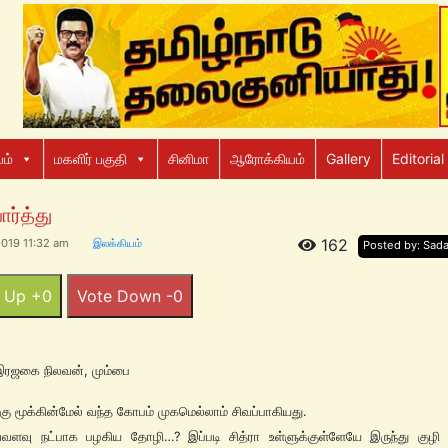
ம்
மகளிர் பகுதி
சினிமா
ஆரோக்கியம்
Gallery
Editorial
ார்த்து
162
019 11:32 am
இலக்கியம்
Posted by: Sad
 Up +0
Vote Down -0
இரஜகை நிலவன், மும்பை
கு மூக்கின்மேல் வந்த கோபம் முகமெல்லாம் சிவப்பாகியது.
வ்வளவு நட்பாக பழகிய தோழி…? இப்படி சித்ரா உள்ளுக்குள்ளேயே இருந்து குழி