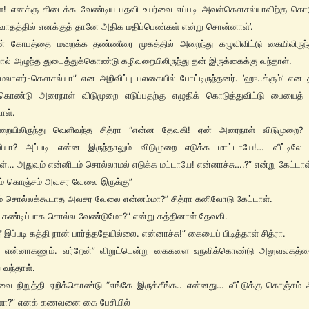
ளே! எனக்கு கிடைக்க வேண்டிய பதவி உயர்வை எப்படி அவள்கௌசல்யாவிற்கு கொடு
ிவாதத்தில் எனக்குத் தானே அதிக மதிப்பெண்கள் என்று சொன்னாள்’.
ின் கோபத்தை மறைக்க தண்ணீரை முகத்தில் அறைந்து கழுவிவிட்டு கையிலிருந
ால் அழுந்த துடைத்துக்கொண்டு கழிவறையிலிருந்து தன் இருக்கைக்கு வந்தாள்.
மேலாளர்-கௌசல்யா” என அறிவிப்பு பலகையில் போட்டிருந்தனர். ’ஹு..க்கும்’ எ
 கொண்டு அரைநாள் விடுமுறை எடுப்பதற்கு எழுதிக் கொடுத்துவிட்டு பையைத் த
ள்.
ையிலிருந்து வெளிவந்த சித்ரா “என்ன தேவகி! ஏன் அரைநாள் விடுமுறை?
யா? அப்படி என்ன இருந்தாலும் விடுமுறை எடுக்க மாட்டாயே!… வீட்டிலே
கள்… அதுவும் என்னிடம் சொல்லாமல் எடுக்க மட்டாயே! என்னாச்சு….?” என்று கேட்டாள
டம் கொஞ்சம் அவசர வேலை இருக்கு”
ம் சொல்லக்கூடாத அவசர வேலை என்னம்மா?” சித்ரா கனிவோடு கேட்டாள்.
் கண்டிப்பாக சொல்ல வேண்டுமோ?” என்று கத்தினாள் தேவகி.
 இப்படி கத்தி நான் பார்த்ததேயில்லை. என்னாச்சு!” கையைப் பிடித்தாள் சித்ரா.
ம் என்னாகணும். வர்றேன்” விறுட்டென்று கைகளை உருவிக்கொண்டு அலுவலகத்தை
வந்தாள்.
ை நிறுத்தி ஏறிக்கொண்டு “எங்கே இருக்கீங்க.. என்னது… வீட்டுக்கு கொஞ்சம்
்களா?” எனக் கணவனை கை பேசியில்