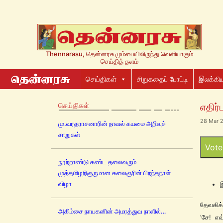
Thennarasu, தென்னரசு மும்பையிலிருந்து வெளியாகும்
செய்தித் தளம்
செய்திகள்
சிறுகதைப் போட்டி
இலக்கிய
செய்திகள்
எதிர்ப
28 Mar 2
மு.வரதராசனாரின் நாவல் கயமை அறிவுச்
சாறுகள்
Vote
நூற்றாண்டு கண்ட தலைவரும்
முத்தமிழறிஞருமான கலைஞரின் பிறந்தநாள்
விழா
தேவகிக்
அகிம்சை நாயகனின் அமரத்துவ நாளில்…
‘சே! எ