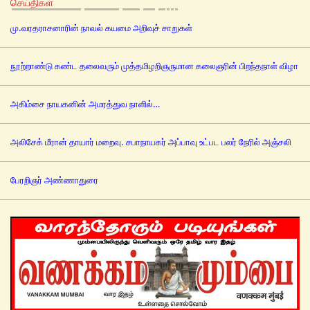
செய்திகள்
மு.வரதராசனாரின் நாவல் கயமை அறிவுச் சாறுகள்
நூற்றாண்டு கண்ட தலைவரும் முத்தமிழறிஞருமான கலைஞரின் பிறந்தநாள் விழா
அகிம்சை நாயகனின் அமரத்துவ நாளில்…
அலிசேக் மீரான் தாயார் மறைவு. சபாநாயகர் அப்பாவு உட்பட பலர் நேரில் அஞ்சலி
பேரறிஞர் அண்ணாதுரை