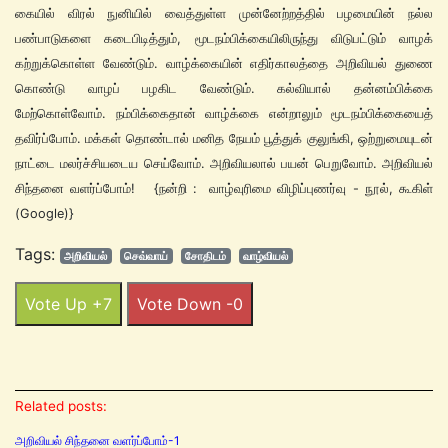
கையில் விரல் நுனியில் வைத்துள்ள முன்னேற்றத்தில் பழமையின் நல்ல
பண்பாடுகளை கடைபிடித்தும், மூடநம்பிக்கையிலிருந்து விடுபட்டும் வாழக்
கற்றுக்கொள்ள வேண்டும். வாழ்க்கையின் எதிர்காலத்தை அறிவியல் துணை
கொண்டு வாழப் பழகிட வேண்டும். கல்வியால் தன்னம்பிக்கை
மேற்கொள்வோம். நம்பிக்கைதான் வாழ்க்கை என்றாலும் மூடநம்பிக்கையைத்
தவிர்ப்போம். மக்கள் தொண்டால் மனித நேயம் பூத்துக் குலுங்கி, ஒற்றுமையுடன்
நாட்டை மலர்ச்சியடைய செய்வோம். அறிவியலால் பயன் பெறுவோம். அறிவியல்
சிந்தனை வளர்ப்போம்! {நன்றி : வாழ்வுரிமை விழிப்புணர்வு - நூல், கூகிள்
(Google)}
Tags:
அறிவியல்
செவ்வாய்
சோதிடம்
வாழ்வியல்
Vote Up +7
Vote Down -0
Related posts:
அறிவியல் சிந்தனை வளர்ப்போம்-1