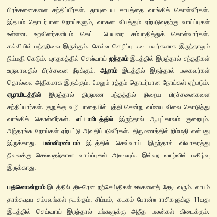
பிரச்சனைகளை சந்திப்பீர்கள். தாயுடைய சாபத்தை வாங்கிக் கொள்வீர்கள்.
இதயம் தொடர்பான நோய்களும், வாகன விபத்தும் ஏற்படுவதற்கு வாய்ப்புகள்
உள்ளன. உறவினர்களிடம் கெட்ட பெயரை சம்பாதித்துக் கொள்வார்கள்.
கல்வியில் மந்தநிலை இருக்கும். செல்வ செழிப்பு உடையவர்களாக இருந்தாலும்
நிம்மதி கெடும். ஜாதகத்தில் செவ்வாய்
ஐந்தாம்
இடத்தில் இருந்தால் சந்ததிகள்
உருவாவதில் பிரச்சனை நீடிக்கும்.
ஆறாம்
இடத்தில் இருந்தால் பகைவர்கள்
தொல்லை அதிகமாக இருக்கும். மேலும் ரத்தம் தொடர்பான நோய்கள் ஏற்படும்.
ஏழாமிடத்தில்
இருந்தால் திருமண பந்தத்தில் நிறைய பிரச்சனைகளை
சந்திப்பார்கள். குறுக்கு வழி பாதையில் புத்தி சென்று வம்பை விலை கொடுத்து
வாங்கிக் கொள்வீர்கள்.
எட்டாமிடத்தில்
இருந்தால் ஆயுட்காலம் குறையும்.
அந்தரங்க நோய்கள் ஏற்பட்டு அவதிப்படுவீர்கள். திருமணத்தில் நிம்மதி என்பது
இருக்காது.
பன்னிரண்டாம்
இடத்தில் செவ்வாய் இருந்தால் விவாகரத்து
நிலைக்கு செல்வதற்கான வாய்ப்புகள் அமையும். இல்லற வாழ்வில் மகிழ்வு
இருக்காது.
பதினொன்றாம்
இடத்தில் திடீரென நற்செய்திகள் உங்களைத் தேடி வரும். லாபம்
தரக்கூடிய சம்பவங்கள் நடக்கும். சிம்மம், கடகம் போன்ற ராசிகளுக்கு 11வது
இடத்தில் செவ்வாய் இருந்தால் உங்களுக்கு அதீத பலன்கள் கிடைக்கும்.