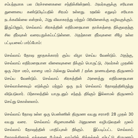
சம்பந்தமாக பல பிரச்சனைகளை சந்திக்கின்றனர். அவர்களுக்கு சரியான
துணையை கண்டுபிடிப்பதில் சிரமம் உள்ளது. உறவில் எதுவும் சரியாக
நடக்கவில்லை என்றால், அது விவாகரத்து மற்றும் பிரிவினைக்கு வழிவகுக்கும்.
இருப்பினும், செவ்வாய் கிரகத்தின் எதிர்மறையான தாக்கத்தை நீக்குவதற்கு
சில தீர்வுகள் வரையறுக்கப்பட்டுள்ளன. அதற்கான தீர்வுகளை கீழே உள்ள
பட்டியலைப் பார்ப்போம்:
செவ்வாய் தோஷ ஜாதகக்காரர் கும்ப விழா செய்ய வேண்டும். அதற்கு,
செவ்வாய் எதிர்மறையான விளைவுகளை நீக்கும் பொருட்டு, அவர்கள் முதலில்
ஒரு அரச மரம், வாழை மரம் அல்லது வெள்ளி / தங்க நாணயத்தை திருமணம்
செய்ய வேண்டும். செவ்வாய் கிரகத்தின் அனைத்து எதிர்மறையான
செல்வாக்கையும் எடுக்கும் மற்றும் ஒரு நபர் செவ்வாய் தோஷத்திலிருந்து
விடுபடுவார். பிற்காலத்தில் யாருடனும் எந்தத் தீங்கும் இல்லாமல் திருமணம்
செய்து கொள்ளலாம்.
செவ்வாய் தோஷ உள்ள ஒரு பெண்ணின் திருமண வயது சராசரி 28 முதல் 30
வயது வரை. செவ்வாய் கிழமைகளில் அனுமனை வழிபடுவதன் மூலம்
செவ்வாய் தோஷத்தின் பாதிப்புகள் நீங்கும். இப்படிப்பட்ட செவ்வாய்
தோஷத்தினால் எத்தனை பேர்கள் வாழ்வில் சிக்கல்கள் ஏற்பட்டு திருமணம்