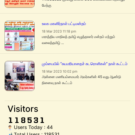
மேற்கு
உலக மகளிர்நாள் பட்டிமன்றம்
18 Mar 2023 11:18 pm
மராத்திய மாநிலத் தமிழ் எழுத்தாளர் மன்றம் மற்றும்
வலைத்தமிழ் ...
மும்பையில் “சுயமரியாதைச் சுடரொளிகள்” நாள் கூட்டம்
18 Mar 2023 10:02 pm
அன்னை மணியம்மையார் அவர்களின் 45 வது ஆண்டு
நினைவு நாள் கூட்டம்
Visitors
Users Today : 44
Total Users : 118531