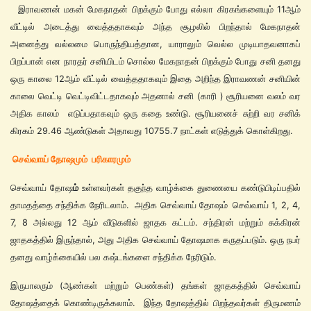
இராவணன் மகன் மேகநாதன் பிறக்கும் போது எல்லா கிரகங்களையும் 11ஆம்
வீட்டில் அடைத்து வைத்ததாகவும் அந்த சூழலில் பிறந்தால் மேகநாதன்
அனைத்து வல்லமை பொருந்தியத்தான, யாராலும் வெல்ல முடியாதவனாகப்
பிறப்பான் என நாரதர் சனியிடம் சொல்ல மேகநாதன் பிறக்கும் போது சனி தனது
ஒரு காலை 12ஆம் வீட்டில் வைத்ததாகவும் இதை அறிந்த இராவணன் சனியின்
காலை வெட்டி வெட்டிவிட்டதாகவும் அதனால் சனி (காரி ) சூரியனை வலம் வர
அதிக காலம் எடுப்பதாகவும் ஒரு கதை உண்டு. சூரியனைச் சுற்றி வர சனிக்
கிரகம் 29.46 ஆண்டுகள் அதாவது 10755.7 நாட்கள் எடுத்துக் கொள்கிறது.
செவ்வாய் தோஷமும் பரிகாரமும்
செவ்வாய் தோஷ
ம்
உள்ளவர்கள் தகுந்த வாழ்க்கை துணையை கண்டுபிடிப்பதில்
தாமதத்தை சந்திக்க நேரிடலாம். அதிக செவ்வாய் தோஷம்
செவ்வாய் 1, 2, 4,
7, 8 அல்லது 12 ஆம் வீடுகளில் ஜாதக கட்டம். சந்திரன் மற்றும் சுக்கிரன்
ஜாதகத்தில் இருந்தால், அது அதிக செவ்வாய் தோஷமாக கருதப்படும். ஒரு நபர்
தனது வாழ்க்கையில் பல கஷ்டங்களை சந்திக்க நேரிடும்.
இருபாலரும் (ஆண்கள் மற்றும் பெண்கள்) தங்கள் ஜாதகத்தில் செவ்வாய்
தோஷத்தைக் கொண்டிருக்கலாம். இந்த தோஷத்தில் பிறந்தவர்கள் திருமணம்