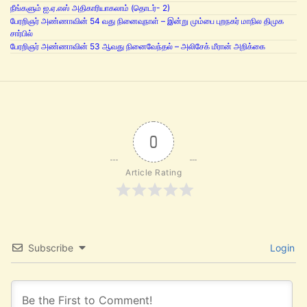
நீங்களும் ஐ.ஏ.எஸ் அதிகாரியாகலாம் (தொடர்- 2)
பேரறிஞர் அண்ணாவின் 54 வது நினைவுநாள் – இன்று மும்பை புறநகர் மாநில திமுக
சார்பில்
பேரறிஞர் அண்ணாவின் 53 ஆவது நினைவேந்தல் – அலிசேக் மீரான் அறிக்கை
0
Article Rating
Subscribe
Login