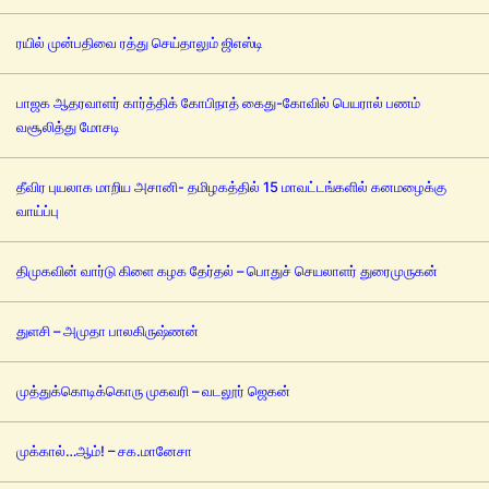
ரயில் முன்பதிவை ரத்து செய்தாலும் ஜிஎஸ்டி
பாஜக ஆதரவாளர் கார்த்திக் கோபிநாத் கைது-கோவில் பெயரால் பணம்
வசூலித்து மோசடி
தீவிர புயலாக மாறிய அசானி- தமிழகத்தில் 15 மாவட்டங்களில் கனமழைக்கு
வாய்ப்பு
திமுகவின் வார்டு கிளை கழக தேர்தல் – பொதுச் செயலாளர் துரைமுருகன்
துளசி – அமுதா பாலகிருஷ்ணன்
முத்துக்கொடிக்கொரு முகவரி – வடலூர் ஜெகன்
முக்கால்…ஆம்! – சக.மானேசா