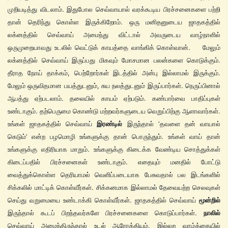
முறியடித்து விடலாம். இதுபோல செவ்வாயால் வரக்கூடிய பிரச்சனைகளை பற்றி
தான் தெரிந்து கொள்ள இருக்கிறோம். ஒரு மனிதனுடைய ஜாதகத்தில்
லக்னத்தில் செவ்வாய் அமைந்து விட்டால் அவருடைய வாழ்நாளில்
ஒருமுறையாவது உடலில் வெட்டுக் காயத்தை வாங்கிக் கொள்வான். மேலும்
லக்னத்தில் செவ்வாய் இருப்பது மிகவும் மோசமான பலன்களை கொடுக்கும்.
தீராத நோய் தாக்கம், பெற்றோர்கள் இடத்தில் அன்பு இல்லாமல் இருக்கும்.
மேலும் ஒருவிதமான பயத்துடனும், சுய நலத்துடனும் இருப்பார்கள். நெருப்பினால்
ஆபத்து ஏற்படலாம். தலையில் காயம் ஏற்படும். கண்பார்வை பாதிப்புகள்
உண்டாகும். தற்பெருமை கொண்டு மற்றவர்களுடைய வெறுப்பிற்கு ஆளாவார்கள்.
உங்கள் ஜாதகத்தில் செவ்வாய்
இரண்டில்
இருந்தால் ‘தவளை தன் வாயால்
கெடும்’ என்ற பழமொழி உங்களுக்கு தான் பொருந்தும். உங்கள் வாய் தான்
உங்களுக்கு எதிரியாக மாறும். உங்களுக்கு கிடைக்க வேண்டிய சொத்துக்கள்
கிடைப்பதில் பிரச்சனைகள் உண்டாகும். எதையும் மனதில் போட்டு
வைத்துக்கொள்ள தெரியாமல் வெளிப்படையாக பேசுவதால் பல இடங்களில்
சிக்கலில் மாட்டிக் கொள்வீர்கள். சிக்கனமாக இல்லாமல் தேவையற்ற செலவுகள்
செய்து வறுமையை உண்டாக்கி கொள்வீர்கள். ஜாதகத்தில் செவ்வாய்
மூன்றில்
இருந்தால் கூடப் பிறந்தவர்களே பிரச்சனைகளை கொடுப்பார்கள்.
நாலில்
செவ்வாய் அமைந்திருந்தால் உடல் ஆரோக்கியம், இல்லற வாழ்க்கையில்