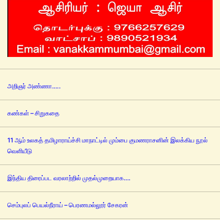
அறிஞர் அண்ணா…..
கண்கள் – சிறுகதை
11 ஆம் உலகத் தமிழாராய்ச்சி மாநாட்டில் மும்பை குமணராசனின் இலக்கிய நூல்
வெளியீடு
இந்திய திரைப்பட வரலாற்றில் முதல்முறையாக….
செம்புலப் பெயல்நீராய் – பெரணமல்லூர் சேகரன்