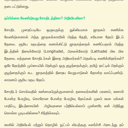
தடைபட்டுள்ளது.
நம்பிக்கை
வேண்டுவது சோதிடத்திலா? அறிவியலிலா?
சோதிட முறைப்படியே ஒருவருக்கு துல்லியமாக ஜாதகம் கணிக்க
வேண்டுமானால் அந்த ஜாதகக்காரரின் பிறந்த தேதி, சரியான நேரம் இடம்
தேவை. சூரிய உதயத்தை கணக்கிட்டு ஜாதகத்தைக் கணிப்பதால் பிறந்த
இடத்தின் நிரைக்கோடு (Longitude), அகலக்கோடு (Latitude) மிக மிக
தேவை. எத்தனை சோதிடர்கள் இதை அறிவார்கள்? அதன்படி கணிக்கிறார்கள்?
ஒரே நேரத்தில் மும்பையில் பிறக்கும் ஒரு குழந்தைக்கும், தமிழ் நாட்டில் பிறக்கும்
குழந்தைக்கும் கூட ஜாதகத்தில் நிறைய வேறுபாடுகள் தோன்ற வாய்ப்புண்டு.
காரணம் சூரிய உதய நேரம்.
சோதிடர் சொல்வதில் உண்மையிருக்குமானால் தலைவர்களின் மரணம், சுனாமி
போன்ற பேரழிவு, கொரோன போன்ற பேரழிவு நோய்கள் மூலம் உலக மக்கள்
பாதிப்பு, இயற்கையின் அழிவுகளை பற்றியெல்லாம் முன்னரே ஏன் அறிந்து
கொள்ள முடியவில்லை? சிந்திக்கவும்.
உலகில் அறிவியல் மற்றும் தொழில் நுட்பம் வியத்தகு வளர்ச்சி அடைந்து நம்