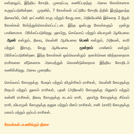
என்றாலும், இந்திய சோதிட முறைப்படி கணிப்பதற்கு அவை கோள்களாக
கருதப்படுகின்றன. முதலில், 7 கோள்கள் மட்டுமே சோதிடத்தில் இருந்துவந்த
நிலையில், பின் நாட்களில் ராகு மற்றும் கேது என, அறிவியலில் இல்லாத 2 நிழல்
கோள்கள் சேர்த்துக்கொள்ளப்பட்டன. இந்த ஒன்பது கோள்களும் மூன்று
பாலினமாக பிரிக்கப்படுகிறது. ஞாயிறு, செவ்வாய் மற்றும் வியாழன் ஆகியவை
ஆண்
என்றும், நிலவு, வெள்ளி ஆகியவை
பெண்
என்றும், அறிவன், காரி
மற்றும் இராகு, கேது ஆகியவை
மூன்றாம்
பாலினம் என்றும்
பிரிக்கப்படுகின்றன. இந்த கோள்கள் ஒவ்வொன்றும் தனக்கென உரித்தானதாக
ராசிகளை வீடுகளாக அமைத்துக் கொண்டுள்ளதாக இந்திய சோதிடம்
கணிக்கிறது. அவை முறையே
செவ்வாய் கோளுக்கு மேஷம் மற்றும் விருச்சிகம் ராசிகள், வெள்ளி கோளுக்கு
ரிஷபம் மற்றும் துலாம் ராசிகள், புதன் (அறிவன்) கோளுக்கு மிதுனம் மற்றும்
கன்னி ராசிகள், நிலவு கோளுக்கு கடகம் ராசி, ஞாயிறு கோளுக்கு சிம்மம்
ராசி, வியாழன் கோளுக்கு தனுசு மற்றும் மீனம் ராசிகள், சனி (காரி) கோளுக்கு
மகரம் மற்றும் கும்பம் ராசிகள்.
கோள்கள் பயணிக்கும் திசை