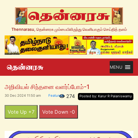
Thennarasu, தென்னரசு மும்பையிலிருந்து வெளியாகும் செய்தித் தளம்
MENU
அறிவியல் சிந்தனை வளர்ப்போம்-1
274
30 Dec 2024 11:50 am
Featured
Posted by: Karur R Palaniswamy
Vote Up +7
Vote Down -0