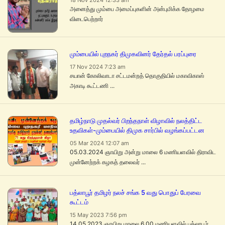
18 Nov 2024 12:33 am
அனைத்து மும்பை அமைப்புகளின் அன்புமிக்க தோழமை
விடைபெற்றார்
மும்பையில் புறநகர் திமுகவினர் தேர்தல் பரப்புரை
17 Nov 2024 7:23 am
சயான் கோலிவாடா சட்டமன்றத் தொகுதியில் மகாவிகாஸ்
அகாடி கூட்டணி ...
தமிழ்நாடு முதல்வர் பிறந்தநாள் விழாவில் நலத்திட்ட
உதவிகள்-மும்பையில் திமுக சார்பில் வழங்கப்பட்டன
05 Mar 2024 12:07 am
05.03.2024 ஞாயிறு அன்று மாலை 6 மணியளவில் திராவிட
முன்னேற்றக் கழகத் தலைவர் ...
பத்லாபூர் தமிழர் நலச் சங்க 5 வது பொதுப் பேரவை
கூட்டம்
15 May 2023 7:56 pm
14.05.2023 ஞாயிறு மாலை 6.00 மணியளவில் பத்லாபூர்