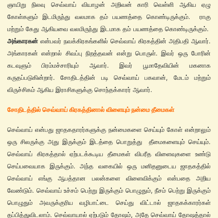
ஞாயிறு நிலவு செவ்வாய் வியாழன் அறிவன் காரி வெள்ளி ஆகிய ஏழு
கோள்களும் இடமிருந்து வலமாக தம் பயணத்தை கொண்டிருக்கும். ராகு
மற்றும் கேது ஆகியவை வலமிருந்து இடமாக தம் பயணத்தை கொண்டிருக்கும்.
அங்காரகன்
என்பவர் நவக்கிரகங்களில் செவ்வாய் கிரகத்தின் அதிபதி ஆவார்.
அங்காரகன் என்றால் சிவப்பு நிறத்தவன் என்று பொருள். இவர் ஒரு போரின்
கடவுளும் பிரம்மச்சாரியும் ஆவார். இவர் பூமாதேவியின் மகனாக
கருதப்படுகின்றார். சோதிடத்தின் படி செவ்வாய் பகவான், மேடம் மற்றும்
விருச்சிகம் ஆகிய இராசிகளுக்கு சொந்தக்காரர் ஆவார்.
சோ
திடத்தில் செவ்வாய் கிரகத்தினால் விளையும் நன்மை தீமைகள்
செவ்வாய் என்பது ஜாதகதாரர்களுக்கு நன்மைகளை செய்யும் கோள் என்றாலும்
ஒரு சிலருக்கு அது இருக்கும் இடத்தை பொறுத்து தீமைகளையும் செய்யும்.
செவ்வாய் கிரகத்தால் ஏற்படக்கூடிய தீமைகள் விபரீத விளைவுகளை உண்டு
செய்பவையாக இருக்கும். அந்த வகையில் ஒரு மனிதனுடைய ஜாதகத்தில்
செவ்வாய் எங்கு ஆபத்தான பலன்களை விளைவிக்கும் என்பதை அறிய
வேண்டும். செவ்வாய் உச்சம் பெற்று இருக்கும் பொழுதும், நீசம் பெற்று இருக்கும்
பொழுதும் அவருக்குரிய வழிபாட்டை செய்து விட்டால் ஜாதகக்காரர்கள்
தப்பித்துவிடலாம். செவ்வாயால் ஏற்படும் தோஷம், அதே செவ்வாய் தோஷத்தால்