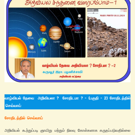
வாழ்வியல் தேவை அறிவியலா ? சோதிடமா ? - (பகுதி - 2) சோதிடத்தில்
செவ்வாய்
சோ
திடத்தில் செவ்வாய்
அறிவியல் கூற்றுப்படி ஞாயிறு மற்றும் நிலவு கோள்களாக கருதப்படுவதில்லை