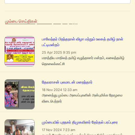
மும்பை செய்திகள்
பாவேந்தர் பிறந்தநாள் விழா மற்றும் உலகத் தமிழ் நாள்
பட்டிமன்றம்
25 Apr 2025 9:35 pm
மராத்திய மாநிலத் தமிழ் எழுத்தாளர் மன்றம், வலைத்தமிழ்
தொலைக்காட்சி
தேவராசன் புலமாடன் மறைந்தார்
18 Nov 2024 12:33 am
அனைத்து மும்பை அமைப்புகளின் அன்புமிக்க தோழமை
விடைபெற்றார்
மும்பையில் புறநகர் திமுகவினர் தேர்தல் பரப்புரை
17 Nov 2024 7:23 am