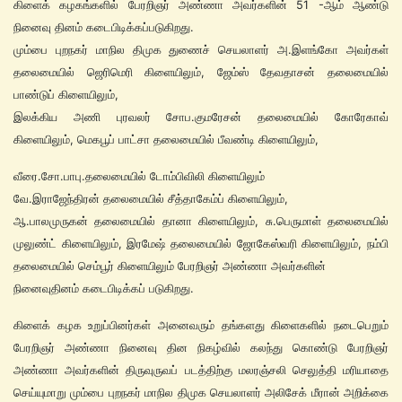
கிளைக் கழகங்களில் பேரறிஞர் அண்ணா அவர்களின் 51 -ஆம்‌ ஆண்டு
நினைவு தினம் கடைபிடிக்கப்படுகிறது.
மும்பை புறநகர் மாநில திமுக துணைச் செயலாளர் அ.இளங்கோ அவர்கள்
தலைமையில் ஜெரிமெரி கிளையிலும், ஜேம்ஸ் தேவதாசன் தலைமையில்
பாண்டுப் கிளையிலும்,
இலக்கிய அணி புரவலர் சோ‌ப.குமரேசன் தலைமையில் கோரேகாவ்
கிளையிலும், மெகபூப் பாட்சா தலைமையில் பீவண்டி கிளையிலும்,
வீரை.சோ.பாபு.தலைமையில் டோம்பிவிலி கிளையிலும்
வே.இராஜேந்திரன் தலைமையில் சீத்தாகேம்ப் கிளையிலும்,
ஆ.பாலமுருகன் தலைமையில் தானா கிளையிலும், சு.பெருமாள் தலைமையில்
முலுண்ட் கிளையிலும், இரமேஷ் தலைமையில் ஜோகேஸ்வரி கிளையிலும், நம்பி
தலைமையில் செம்பூர் கிளையிலும் பேரறிஞர் அண்ணா அவர்களின்
நினைவுதினம் கடைபிடிக்கப் படுகிறது.
கிளைக் கழக உறுப்பினர்கள் அனைவரும் தங்களது கிளைகளில் நடைபெறும்
பேரறிஞர் அண்ணா நினைவு தின நிகழ்வில் கலந்து கொண்டு பேரறிஞர்
அண்ணா அவர்களின் திருவுருவப் படத்திற்கு மலரஞ்சலி செலுத்தி மரியாதை
செய்யுமாறு மும்பை புறநகர் மாநில திமுக செயலாளர் அலிசேக் மீரான் அறிக்கை