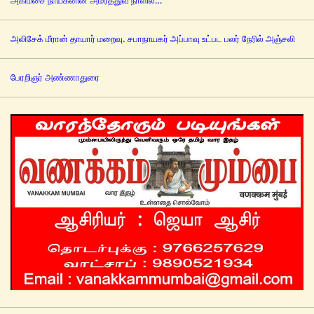
அகிம்சை நாயகனின் அமரத்துவ நாளில்…
அலிசேக் மீரான் தாயார் மறைவு. சபாநாயகர் அப்பாவு உட்பட பலர் நேரில் அஞ்சலி
பேரறிஞர் அண்ணாதுரை