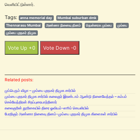
வெளியிட்டுள்ளார்.
Tags:
anna memorial day
Mumbai suburban dmk
Thennarasu Mumbai
அண்ணா நினைவு தினம்
தென்னரசு மும்பை
மும்பை
மும்பை புறநகர் திமுக
Vote Up +0
Vote Down -0
Related posts:
முப்பெரும் விழா – மும்பை புறநகர் திமுக சார்பில்
மும்பை புறநகர் திமுக சார்பில் கலைஞர் இரண்டாம் ஆண்டு நினைவேந்தல் – கம்பம்
செல்வேந்திரன் சிறப்புரையாற்றினார்
கலைஞரின் தூரிகையில் திரை ஓவியம்-ஸூம் செயலியில்
பேரறிஞர் அண்ணா நினைவு தினம்-மும்பை புறநகர் திமுக கிளைகள் சார்பில்