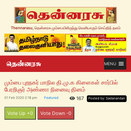
Thennarasu, தென்னரசு மும்பையிலிருந்து வெளியாகும் செய்தித் தளம்
MENU
மும்பை புறநகர் மாநில தி.மு.க கிளைகள் சார்பில்
பேரறிஞர் அண்ணா நினைவு தினம்
167
01 Feb 2020 2:18 pm
Featured
Posted by: Sadanandan
Vote Up +0
Vote Down -0