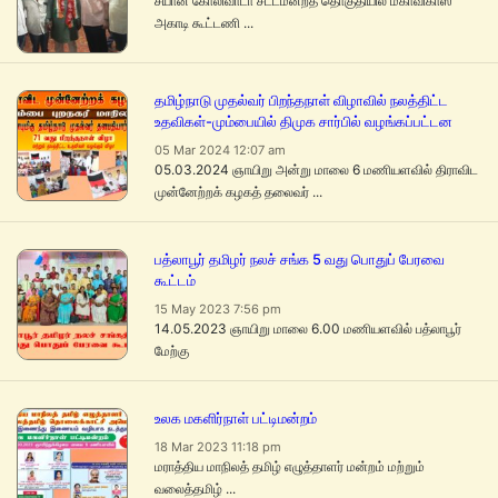
சயான் கோலிவாடா சட்டமன்றத் தொகுதியில் மகாவிகாஸ்
அகாடி கூட்டணி ...
தமிழ்நாடு முதல்வர் பிறந்தநாள் விழாவில் நலத்திட்ட
உதவிகள்-மும்பையில் திமுக சார்பில் வழங்கப்பட்டன
05 Mar 2024 12:07 am
05.03.2024 ஞாயிறு அன்று மாலை 6 மணியளவில் திராவிட
முன்னேற்றக் கழகத் தலைவர் ...
பத்லாபூர் தமிழர் நலச் சங்க 5 வது பொதுப் பேரவை
கூட்டம்
15 May 2023 7:56 pm
14.05.2023 ஞாயிறு மாலை 6.00 மணியளவில் பத்லாபூர்
மேற்கு
உலக மகளிர்நாள் பட்டிமன்றம்
18 Mar 2023 11:18 pm
மராத்திய மாநிலத் தமிழ் எழுத்தாளர் மன்றம் மற்றும்
வலைத்தமிழ் ...