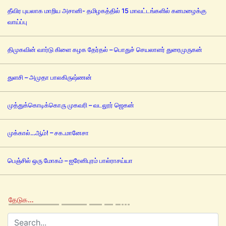
தீவிர புயலாக மாறிய அசானி- தமிழகத்தில் 15 மாவட்டங்களில் கனமழைக்கு
வாய்ப்பு
திமுகவின் வார்டு கிளை கழக தேர்தல் – பொதுச் செயலாளர் துரைமுருகன்
துளசி – அமுதா பாலகிருஷ்ணன்
முத்துக்கொடிக்கொரு முகவரி – வடலூர் ஜெகன்
முக்கால்…ஆம்! – சக.மானேசா
பெஞ்சில் ஒரு மோகம் – ஐரேனிபுரம் பால்ராசய்யா
தேடுக…