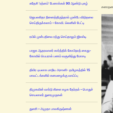
சுதேசி ’ரத்னம்’ பேனாக்கள் 90 ஆண்டு புகழ்
சனாதனமா
ஜெயலலிதா நினைத்திருந்தால் முன்பே விடுதலை
செய்திருக்கலாம் – கோவி. லெனின் பேட்டி
ரயில் முன்பதிவை ரத்து செய்தாலும் ஜிஎஸ்டி
பாஜக ஆதரவாளர் கார்த்திக் கோபிநாத் கைது-
கோவில் பெயரால் பணம் வசூலித்து மோசடி
தீவிர புயலாக மாறிய அசானி- தமிழகத்தில் 15
மாவட்டங்களில் கனமழைக்கு வாய்ப்பு
திமுகவின் வார்டு கிளை கழக தேர்தல் – பொதுச்
செயலாளர் துரைமுருகன்
துளசி – அமுதா பாலகிருஷ்ணன்