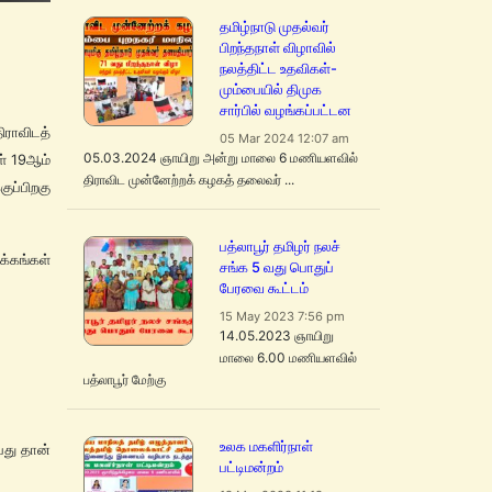
தமிழ்நாடு முதல்வர்
பிறந்தநாள் விழாவில்
நலத்திட்ட உதவிகள்-
மும்பையில் திமுக
சார்பில் வழங்கப்பட்டன
ிராவிடத்
05 Mar 2024 12:07 am
05.03.2024 ஞாயிறு அன்று மாலை 6 மணியளவில்
ள் 19ஆம்
திராவிட முன்னேற்றக் கழகத் தலைவர் ...
ப்பிறகு
பத்லாபூர் தமிழர் நலச்
்கங்கள்
சங்க 5 வது பொதுப்
பேரவை கூட்டம்
15 May 2023 7:56 pm
14.05.2023 ஞாயிறு
மாலை 6.00 மணியளவில்
பத்லாபூர் மேற்கு
உலக மகளிர்நாள்
து தான்
பட்டிமன்றம்