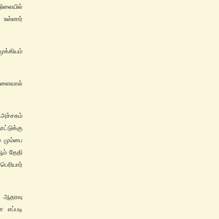
நிலையில்
 உள்ளார்
ுக்கியம்
ிளைவால்
அச்சகம்
்டுக்கு
் மும்பை
ஆம் தேதி
ெரியார்
் ஆதரவு
ை எப்படி