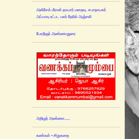
அலிசேக் மீரான் தாயார் மறைவு. சபாநாயகர்
அப்பாவு உட்பட பலர் நேரில் அஞ்சலி
பேரறிஞர் அண்ணாதுரை
அறிஞர் அண்ணா…..
கண்கள் – சிறுகதை