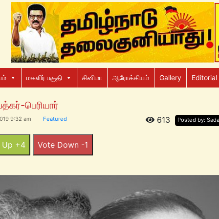
ம்
மகளிர் பகுதி
சினிமா
ஆரோக்கியம்
Gallery
Editorial
த்கர்-பெரியார்
613
2019 9:32 am
Featured
Posted by: Sad
 Up +4
Vote Down -1