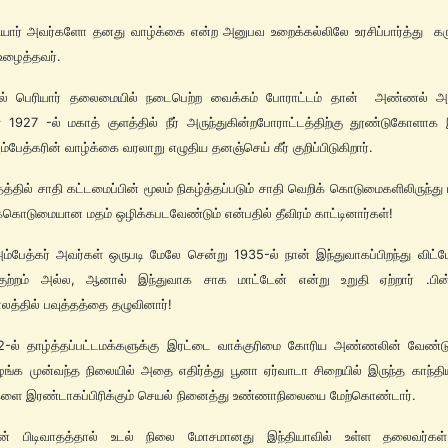
ர் அவர்களோ தனது வாழ்க்கை என்ற அனுபவ உறைக்கல்லிலே உரசிப்பார்த்து கர
உழைத்தவர்.
ல் பெரியார் தலைமையில் நடைபெற்ற வைக்கம் போராட்டம் தான் அண்ணல் அம்
 1927 -ல் மகாத் குளத்தில் நீர் அருந்துகின்றபோராட்டத்திற்கு தூண்டுகோளாக 
்பேத்கரின் வாழ்க்கை வரலாறு எழுதிய தனஞ்செய் கீர் குறிப்பிடுகிறார்.
தத்தில் சாதி கட்டமைப்பின் மூலம் நிகழ்த்தப்படும் சாதி வெறிக் கொடுமைகளிலிருந்த
க்கொடுமையான மதம் ஒழிக்கபடவேண்டும் என்பதில் தீவிரம் காட்டினார்கள்!
்கர் அவர்கள் ஒருபடி மேலே சென்று 1935-ல் நான் இந்துவாகப்பிறந்து விட்ட
ுற்றம் அல்ல, ஆனால் இந்துவாக சாக மாட்டேன் என்று உறுதி ஏற்றார் .பி
லத்தில் பவுத்தத்தை தழுவினார்!
் தாழ்த்தப்பட்டமக்களுக்கு இரட்டை வாக்குரிமை கோரிய அண்ணலின் வேண
ழங்க முன்வந்த நிலையில் அதை எதிர்த்து பூனா ஏர்வாடா சிறையில் இருந்த காந்தி
களை இரண்டாகப்பிரிக்கும் செயல் நினைத்து உண்ணாநிலையை மேற்கொண்டார்.
யின் பிடிவாதத்தால் உடல் நிலை மோசமானது இந்தியாவில் உள்ள தலைவர்கள்