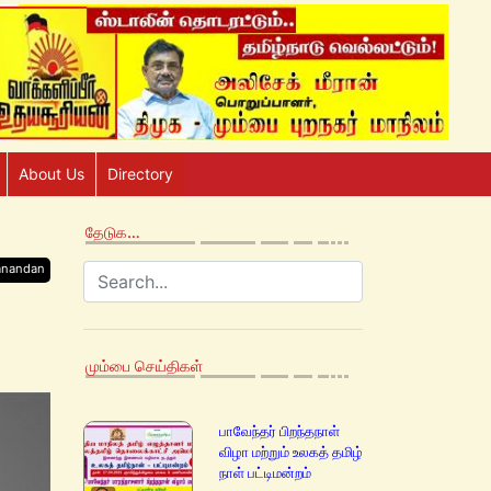
About Us
Directory
தேடுக…
anandan
மும்பை செய்திகள்
பாவேந்தர் பிறந்தநாள்
விழா மற்றும் உலகத் தமிழ்
நாள் பட்டிமன்றம்