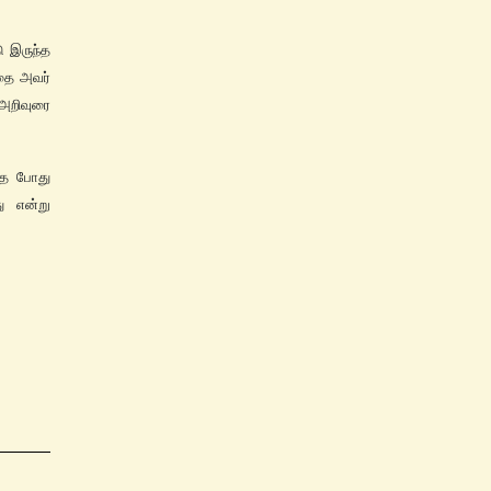
 இருந்த
இதை அவர்
 அறிவுரை
்த போது
ு என்று