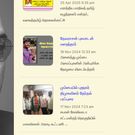
25 Apr 2025 9:35 pm
மராத்திய மாநிலத் தமிழ்
எழுத்தாளர் மன்றம்,
வலைத்தமிழ் தொலைக்காட்சி
தேவராசன் புலமாடன்
மறைந்தார்
18 Nov 2024 12:33 am
அனைத்து மும்பை
அமைப்புகளின் அன்புமிக்க
தோழமை விடைபெற்றார்
மும்பையில் புறநகர்
திமுகவினர் தேர்தல்
பரப்புரை
17 Nov 2024 7:23 am
சயான் கோலிவாடா
சட்டமன்றத் தொகுதியில்
மகாவிகாஸ் அகாடி கூட்டணி ...