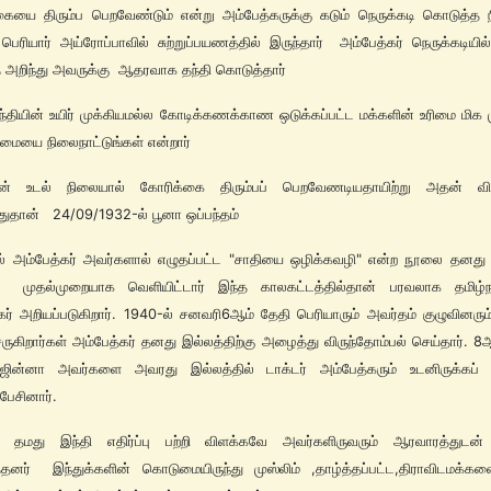
ையை திரும்ப பெறவேண்டும் என்று அம்பேத்கருக்கு கடும் நெருக்கடி கொடுத்த 
பெரியார் அய்ரோப்பாவில் சுற்றுப்பயணத்தில் இருந்தார் அம்பேத்கர் நெருக்கடியில்
அறிந்து அவருக்கு ஆதரவாக தந்தி கொடுத்தார்
்தியின் உயிர் முக்கியமல்ல கோடிக்கணக்காண ஒடுக்கப்பட்ட மக்களின் உரிமை மிக ம
ிமையை நிலைநாட்டுங்கள் என்றார்
யின் உடல் நிலையால் கோரிக்கை திரும்பப் பெறவேணடியதாயிற்று அதன் வ
ுதான் 24/09/1932-ல் பூனா ஒப்பந்தம்
் அம்பேத்கர் அவர்களால் எழுதப்பட்ட "சாதியை ஒழிக்கவழி" என்ற நூலை தனது 
க முதல்முறையாக வெளியிட்டார் இந்த காலகட்டத்தில்தான் பரவலாக தமிழ்நாட
கர் அறியப்படுகிறார். 1940-ல் சனவரி6ஆம் தேதி பெரியாரும் அவர்தம் குழுவினரும
ேருகிறார்கள் அம்பேத்கர் தனது இல்லத்திற்கு அழைத்து விருந்தோம்பல் செய்தார். 8
ஜின்னா அவர்களை அவரது இல்லத்தில் டாக்டர் அம்பேத்கரும் உடனிருக்கப் ப
ுபேசினார்.
ர் தமது இந்தி எதிர்ப்பு பற்றி விளக்கவே அவர்களிருவரும் ஆரவாரத்துடன
்தனர் இந்துக்களின் கொடுமையிருந்து முஸ்லிம் ,தாழ்த்தப்பட்ட,திராவிடமக்கள