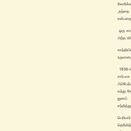
கோரிக்க
,தந்தை 
என்பதை 
ஒரு காந
அந்த உர
காந்தி
உருவானத
1936-ல
சார்பா
அம்பேத்
வந்து ச
ஜனாப் 
சந்தித்த
பெரியா
தெரிவித