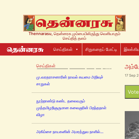
Thennarasu, தென்னரசு மும்பையிலிருந்து வெளியாகும்
செய்தித் தளம்
செய்திகள்
சிறுகதைப் போட்டி
இலக்கிய
செய்திகள்
அம்பே
17 Sep 
மு.வரதராசனாரின் நாவல் கயமை அறிவுச்
சாறுகள்
Vote
நூற்றாண்டு கண்ட தலைவரும்
முத்தமிழறிஞருமான கலைஞரின் பிறந்தநாள்
விழா
அகிம்சை நாயகனின் அமரத்துவ நாளில்…