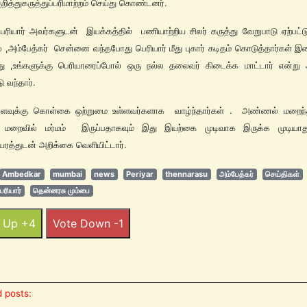
குறித்துகருத்துப்பரிமாற்றம் செய்து கொண்டனர்.
ர் அவர்களுடன் இயக்கத்தில் பணியாற்றிய சிலர் கருத்து வேறுபாடு ஏற்பட்டு
் ,அம்பேத்கர் சென்னை வந்தபோது பெரியார் மீது புகார் கடிதம் கொடுத்தார்கள் 
து ,உங்களுக்கு பெரியாரைப்போல் ஒரு நல்ல தலைவர் கிடைக்க மாட்டார் என்று
டு வந்தார்.
ளவுக்கு கொள்கை ஒற்றுமை உள்ளவர்களாக வாழ்ந்தார்கள் . அண்ணல் மறைந
 மறைவில் மர்மம் இருப்பதாகவும் இது இயற்கை முடிவாக இருக்க முடியாத
ுயரத்துடன் அறிக்கை வெளியிட்டார்.
Ambedkar
mumbai
news
Periyar
thennarasu
அம்பேத்கர்
செய்திகள்
ெரியார்
தென்னரசு மும்பை
 Up +4
Vote Down -1
 posts: