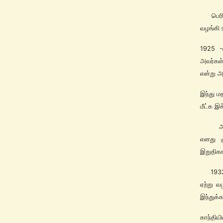
பெரியா
வழங்கி 
1925 -
அவர்கள்
என்று அம
இந்து ம
மீட்க இ
அம்பேத
எனது க
இறுதிகா
1932-ல
ஏற்று வ
இந்துக்
காந்தி