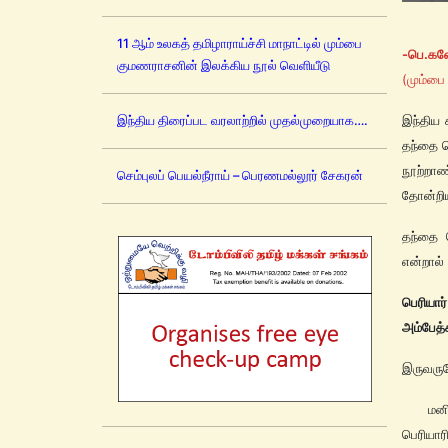
11 ஆம் உலகத் தமிழாராய்ச்சி மாநாட்டில் மும்பை
-பெ.க
குமணராசனின் இலக்கிய நூல் வெளியீடு
(மும்பை
இந்திய திரைப்பட வரலாற்றில் முதல்முறையாக….
இந்திய 
தந்தை ப
நூற்றா
செம்புலப் பெயல்நீராய் – பெரணமல்லூர் சேகரன்
தோன்றிய
தந்தை 
என்றால்
பெரியார
அம்பேத்
இருவரும
மனிதனை
பெரியார