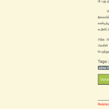
மீட்பது 
பெரியா
நிலையில
கண்டித்
கூறிவிட்
அந்த அ
அவரின்
பெருந்த
Tags:
தந்தை ப
Vote
Related