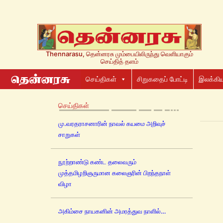
Thennarasu, தென்னரசு மும்பையிலிருந்து வெளியாகும்
செய்தித் தளம்
செய்திகள்
சிறுகதைப் போட்டி
இலக்கிய
செய்திகள்
மு.வரதராசனாரின் நாவல் கயமை அறிவுச்
சாறுகள்
நூற்றாண்டு கண்ட தலைவரும்
முத்தமிழறிஞருமான கலைஞரின் பிறந்தநாள்
விழா
அகிம்சை நாயகனின் அமரத்துவ நாளில்…