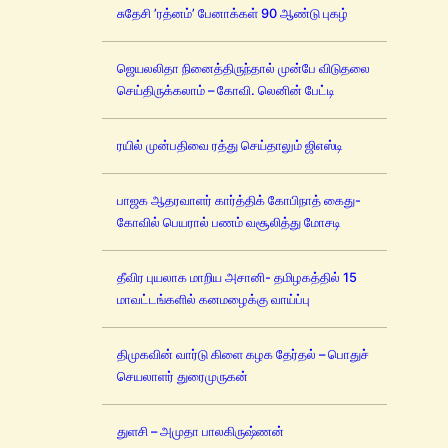
சுதேசி ’ரத்னம்’ பேனாக்கள் 90 ஆண்டு புகழ்
ஜெயலலிதா நினைத்திருந்தால் முன்பே விடுதலை
செய்திருக்கலாம் – கோவி. லெனின் பேட்டி
ரயில் முன்பதிவை ரத்து செய்தாலும் ஜிஎஸ்டி
பாஜக ஆதரவாளர் கார்த்திக் கோபிநாத் கைது-
கோவில் பெயரால் பணம் வசூலித்து மோசடி
தீவிர புயலாக மாறிய அசானி- தமிழகத்தில் 15
மாவட்டங்களில் கனமழைக்கு வாய்ப்பு
திமுகவின் வார்டு கிளை கழக தேர்தல் – பொதுச்
செயலாளர் துரைமுருகன்
துளசி – அமுதா பாலகிருஷ்ணன்