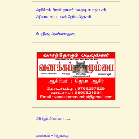
அலிசேக் மீரான் தாயார் மறைவு. சபாநாயகர்
அப்பாவு உட்பட பலர் நேரில் அஞ்சலி
பேரறிஞர் அண்ணாதுரை
அறிஞர் அண்ணா…..
கண்கள் – சிறுகதை