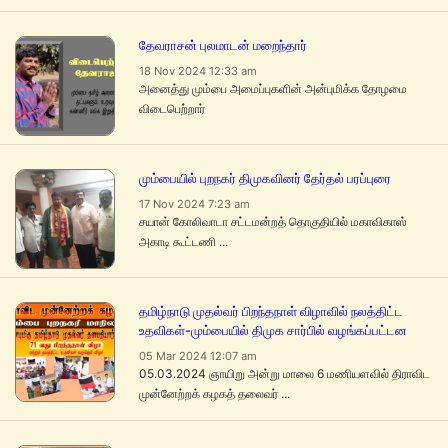
தேவராசன் புலமாடன் மறைந்தார்
18 Nov 2024 12:33 am
அனைத்து மும்பை அமைப்புகளின் அன்புமிக்க தோழமை
விடைபெற்றார்
மும்பையில் புறநகர் திமுகவினர் தேர்தல் பரப்புரை
17 Nov 2024 7:23 am
சயான் கோலிவாடா சட்டமன்றத் தொகுதியில் மகாவிகாஸ்
அகாடி கூட்டணி ...
தமிழ்நாடு முதல்வர் பிறந்தநாள் விழாவில் நலத்திட்ட
உதவிகள்-மும்பையில் திமுக சார்பில் வழங்கப்பட்டன
05 Mar 2024 12:07 am
05.03.2024 ஞாயிறு அன்று மாலை 6 மணியளவில் திராவிட
முன்னேற்றக் கழகத் தலைவர் ...