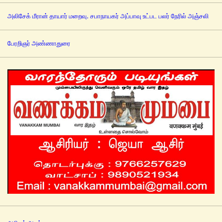
அலிசேக் மீரான் தாயார் மறைவு. சபாநாயகர் அப்பாவு உட்பட பலர் நேரில் அஞ்சலி
பேரறிஞர் அண்ணாதுரை