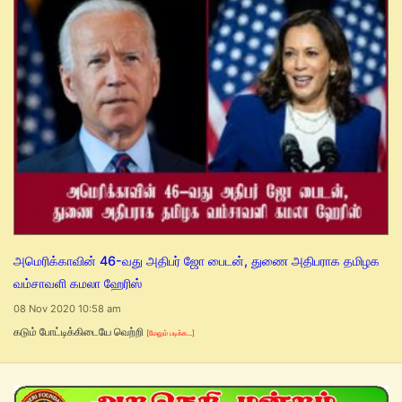
அமெரிக்காவின் 46-வது அதிபர் ஜோ பைடன், துணை அதிபராக தமிழக
வம்சாவளி கமலா ஹேரிஸ்
08 Nov 2020 10:58 am
கடும் போட்டிக்கிடையே வெற்றி
[மேலும் படிக்க...]