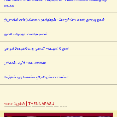
வாய்ப்பு
திமுகவின் வார்டு கிளை கழக தேர்தல் – பொதுச் செயலாளர் துரைமுருகன்
துளசி – அமுதா பாலகிருஷ்ணன்
முத்துக்கொடிக்கொரு முகவரி – வடலூர் ஜெகன்
முக்கால்…ஆம்! – சக.மானேசா
பெஞ்சில் ஒரு மோகம் – ஐரேனிபுரம் பால்ராசய்யா
கமலா ஹேரிஸ் | THENNARASU