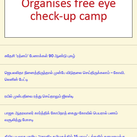
சுதேசி ’ரத்னம்’ பேனாக்கள் 90 ஆண்டு புகழ்
ஜெயலலிதா நினைத்திருந்தால் முன்பே விடுதலை செய்திருக்கலாம் – கோவி.
லெனின் பேட்டி
ரயில் முன்பதிவை ரத்து செய்தாலும் ஜிஎஸ்டி
பாஜக ஆதரவாளர் கார்த்திக் கோபிநாத் கைது-கோவில் பெயரால் பணம்
வசூலித்து மோசடி
தீவிர புயலாக மாறிய அசானி- தமிழகத்தில் 15 மாவட்டங்களில் கனமழைக்கு