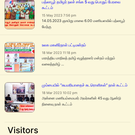
பத்லாபூர் தமிழர் நலச் சங்க 5 வது பொதுப் பேரவை
கூட்டம்
15 May 2023 7:56 pm
14.05.2023 ஞாயிறு மாலை 6.00 மணியளவில் பத்லாபூர்
மேற்கு
உலக மகளிர்நாள் பட்டிமன்றம்
18 Mar 2023 11:18 pm
மராத்திய மாநிலத் தமிழ் எழுத்தாளர் மன்றம் மற்றும்
வலைத்தமிழ் ...
மும்பையில் “சுயமரியாதைச் சுடரொளிகள்” நாள் கூட்டம்
18 Mar 2023 10:02 pm
அன்னை மணியம்மையார் அவர்களின் 45 வது ஆண்டு
நினைவு நாள் கூட்டம்
Visitors