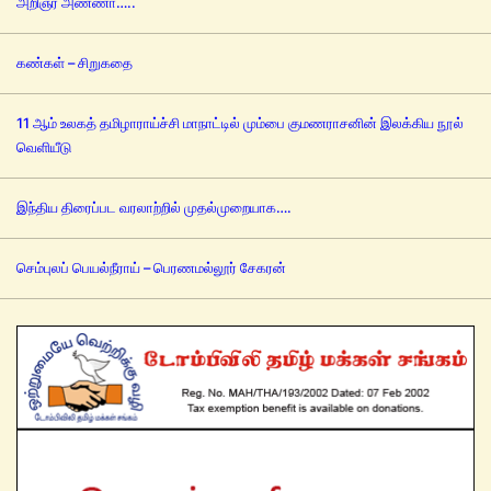
அறிஞர் அண்ணா…..
கண்கள் – சிறுகதை
11 ஆம் உலகத் தமிழாராய்ச்சி மாநாட்டில் மும்பை குமணராசனின் இலக்கிய நூல்
வெளியீடு
இந்திய திரைப்பட வரலாற்றில் முதல்முறையாக….
செம்புலப் பெயல்நீராய் – பெரணமல்லூர் சேகரன்