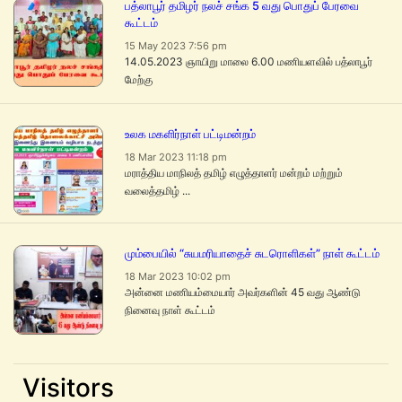
பத்லாபூர் தமிழர் நலச் சங்க 5 வது பொதுப் பேரவை
கூட்டம்
15 May 2023 7:56 pm
14.05.2023 ஞாயிறு மாலை 6.00 மணியளவில் பத்லாபூர்
மேற்கு
உலக மகளிர்நாள் பட்டிமன்றம்
18 Mar 2023 11:18 pm
மராத்திய மாநிலத் தமிழ் எழுத்தாளர் மன்றம் மற்றும்
வலைத்தமிழ் ...
மும்பையில் “சுயமரியாதைச் சுடரொளிகள்” நாள் கூட்டம்
18 Mar 2023 10:02 pm
அன்னை மணியம்மையார் அவர்களின் 45 வது ஆண்டு
நினைவு நாள் கூட்டம்
Visitors