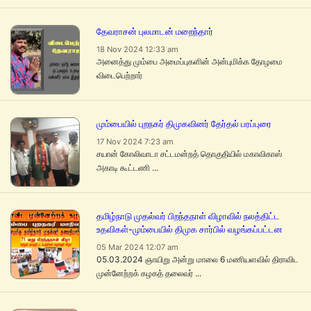
தேவராசன் புலமாடன் மறைந்தார்
18 Nov 2024 12:33 am
அனைத்து மும்பை அமைப்புகளின் அன்புமிக்க தோழமை
விடைபெற்றார்
மும்பையில் புறநகர் திமுகவினர் தேர்தல் பரப்புரை
17 Nov 2024 7:23 am
சயான் கோலிவாடா சட்டமன்றத் தொகுதியில் மகாவிகாஸ்
அகாடி கூட்டணி ...
தமிழ்நாடு முதல்வர் பிறந்தநாள் விழாவில் நலத்திட்ட
உதவிகள்-மும்பையில் திமுக சார்பில் வழங்கப்பட்டன
05 Mar 2024 12:07 am
05.03.2024 ஞாயிறு அன்று மாலை 6 மணியளவில் திராவிட
முன்னேற்றக் கழகத் தலைவர் ...