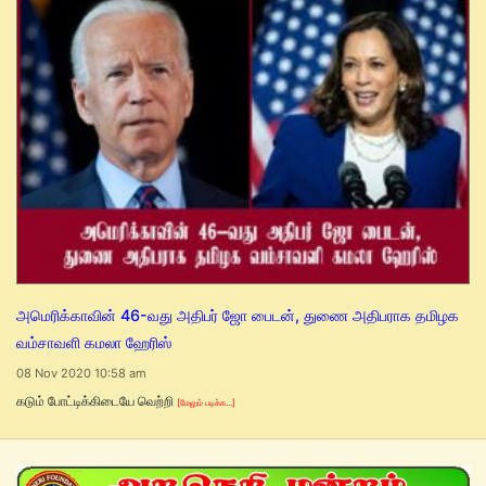
அமெரிக்காவின் 46-வது அதிபர் ஜோ பைடன், துணை அதிபராக தமிழக
வம்சாவளி கமலா ஹேரிஸ்
08 Nov 2020 10:58 am
கடும் போட்டிக்கிடையே வெற்றி
[மேலும் படிக்க...]