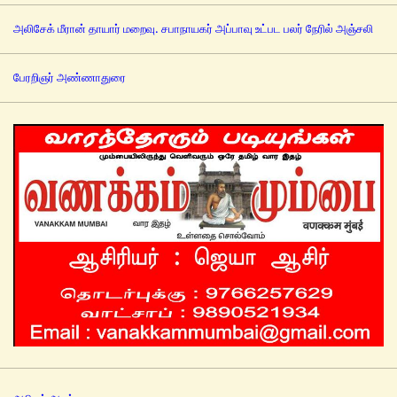
அலிசேக் மீரான் தாயார் மறைவு. சபாநாயகர் அப்பாவு உட்பட பலர் நேரில் அஞ்சலி
பேரறிஞர் அண்ணாதுரை