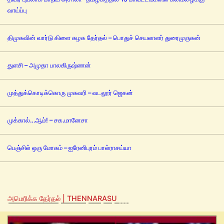
வாய்ப்பு
திமுகவின் வார்டு கிளை கழக தேர்தல் – பொதுச் செயலாளர் துரைமுருகன்
துளசி – அமுதா பாலகிருஷ்ணன்
முத்துக்கொடிக்கொரு முகவரி – வடலூர் ஜெகன்
முக்கால்…ஆம்! – சக.மானேசா
பெஞ்சில் ஒரு மோகம் – ஐரேனிபுரம் பால்ராசய்யா
அமெரிக்க தேர்தல் | THENNARASU