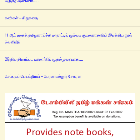
அறிஞர் அண்ணா…..
கண்கள் – சிறுகதை
11 ஆம் உலகத் தமிழாராய்ச்சி மாநாட்டில் மும்பை குமணராசனின் இலக்கிய நூல்
வெளியீடு
இந்திய திரைப்பட வரலாற்றில் முதல்முறையாக….
செம்புலப் பெயல்நீராய் – பெரணமல்லூர் சேகரன்