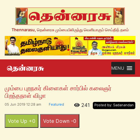
Thennarasu, தென்னரசு மும்பையிலிருந்து வெளியாகும் செய்தித் தளம்
MENU
மும்பை புறநகர் கிளைகள் சார்பில் கலைஞர்
பிறந்தநாள் விழா
241
05 Jun 2019 12:28 am
Featured
Posted by: Sadanandan
Vote Up +0
Vote Down -0