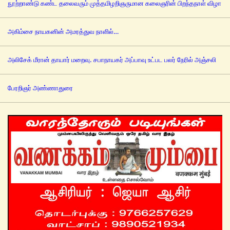
நூற்றாண்டு கண்ட தலைவரும் முத்தமிழறிஞருமான கலைஞரின் பிறந்தநாள் விழா
அகிம்சை நாயகனின் அமரத்துவ நாளில்…
அலிசேக் மீரான் தாயார் மறைவு. சபாநாயகர் அப்பாவு உட்பட பலர் நேரில் அஞ்சலி
பேரறிஞர் அண்ணாதுரை