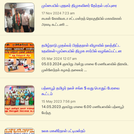
மும்பையில் புறநகர் திமுகவினர் தேர்தல் பரப்புரை
17 Nov 2024 7:23 am
சயான் கோலிவாடா சட்டமன்றத் தொகுதியில் மகாவிகாஸ்
அகாடி கூட்டணி ...
தமிழ்நாடு முதல்வர் பிறந்தநாள் விழாவில் நலத்திட்ட
உதவிகள்-மும்பையில் திமுக சார்பில் வழங்கப்பட்டன
05 Mar 2024 12:07 am
05.03.2024 ஞாயிறு அன்று மாலை 6 மணியளவில் திராவிட
முன்னேற்றக் கழகத் தலைவர் ...
பத்லாபூர் தமிழர் நலச் சங்க 5 வது பொதுப் பேரவை
கூட்டம்
15 May 2023 7:56 pm
14.05.2023 ஞாயிறு மாலை 6.00 மணியளவில் பத்லாபூர்
மேற்கு
உலக மகளிர்நாள் பட்டிமன்றம்