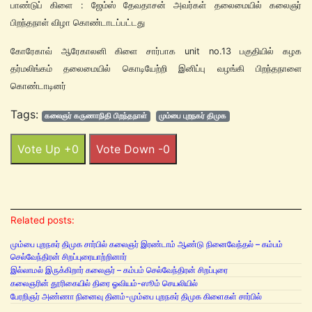
பாண்டுப் கிளை : ஜேம்ஸ் தேவதாசன் அவர்கள் தலைமையில் கலைஞர்
பிறந்தநாள் விழா கொண்டாடப்பட்டது
கோரேகாவ் ஆரேகாலனி கிளை சார்பாக unit no.13 பகுதியில் கழக
தர்மலிங்கம் தலைமையில் கொடியேற்றி இனிப்பு வழங்கி பிறந்தநாளை
கொண்டாடினர்
Tags:
கலைஞர் கருணாநிதி பிறந்தநாள்
மும்பை புறநகர் திமுக
Vote Up +0
Vote Down -0
Related posts:
மும்பை புறநகர் திமுக சார்பில் கலைஞர் இரண்டாம் ஆண்டு நினைவேந்தல் – கம்பம்
செல்வேந்திரன் சிறப்புரையாற்றினார்
இல்லாமல் இருக்கிறார் கலைஞர் – கம்பம் செல்வேந்திரன் சிறப்புரை
கலைஞரின் தூரிகையில் திரை ஓவியம்-ஸூம் செயலியில்
பேரறிஞர் அண்ணா நினைவு தினம்-மும்பை புறநகர் திமுக கிளைகள் சார்பில்