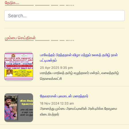
தேடுக…
மும்பை செய்திகள்
பாவேந்தர் பிறந்தநாள் விழா மற்றும் உலகத் தமிழ் நாள்
பட்டிமன்றம்
25 Apr 2025 9:35 pm
மராத்திய மாநிலத் தமிழ் எழுத்தாளர் மன்றம், வலைத்தமிழ்
தொலைக்காட்சி
தேவராசன் புலமாடன் மறைந்தார்
18 Nov 2024 12:33 am
அனைத்து மும்பை அமைப்புகளின் அன்புமிக்க தோழமை
விடைபெற்றார்