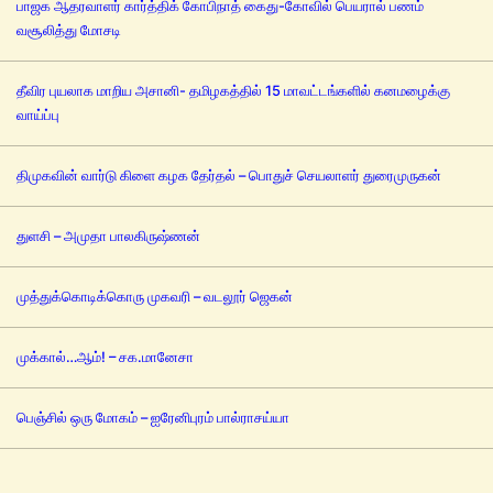
பாஜக ஆதரவாளர் கார்த்திக் கோபிநாத் கைது-கோவில் பெயரால் பணம்
வசூலித்து மோசடி
தீவிர புயலாக மாறிய அசானி- தமிழகத்தில் 15 மாவட்டங்களில் கனமழைக்கு
வாய்ப்பு
திமுகவின் வார்டு கிளை கழக தேர்தல் – பொதுச் செயலாளர் துரைமுருகன்
துளசி – அமுதா பாலகிருஷ்ணன்
முத்துக்கொடிக்கொரு முகவரி – வடலூர் ஜெகன்
முக்கால்…ஆம்! – சக.மானேசா
பெஞ்சில் ஒரு மோகம் – ஐரேனிபுரம் பால்ராசய்யா