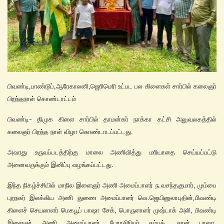
பிவண்டி,பாண்டுப்,ஆரேகாலனி,ஜெரிமெரி உட்பட பல கிளைகள் சார்பில் கலைஞர்
பிறந்தநாள் கொண்டாட்டம்
பிவண்டி- திமுக கிளை சார்பில் தாமன்கர் நாக்கா கட்சி அலுவலகத்தில்
கலைஞர் பிறந்த நாள் விழா கொண்டாடப்பட்டது.
அவரது உருவப்படத்திற்கு மாலை அணிவித்து மரியாதை செய்யப்பட்டு
அனைவருக்கும் இனிப்பு வழங்கப்பட்டது.
இந்த நிகழ்ச்சியில் மாநில இளைஞர் அணி அமைப்பாளர் ந.வசந்தகுமார், மும்பை
புறநகர் இலக்கிய அணி துணை அமைப்பாளர் வெ.ஜெயினுலாபுதின்,பிவண்டி
கிளைச் செயலாளர் மெகபூப் பாஷா சேக், பொருளாளர் முஷ்டாக் அலி, பிவண்டி
இளைஞர் அணி அமைப்பாளர் பேராசிரியர் சம்பத், சான் பாஷா,